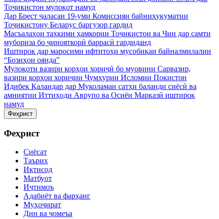
Тоҷикистон мулоқот намуд
Дар Брест ҷаласаи 19-уми Комиссияи байниҳукуматии
Тоҷикистону Беларус баргузор гардид
Масъалаҳои таҳкими ҳамкории Тоҷикистон ва Чин дар самти
мубориза бо ҷинояткорӣ баррасӣ гардиданд
Иштирок дар маросими ифтитоҳи мусобиқаи байналмилалии
“Бозиҳои оянда”
Мулоқоти вазири корҳои хориҷӣ бо муовини Сарвазир,
вазири корҳои хориҷии Ҷумҳурии Исломии Покистон
Идибек Қаландар дар Муколамаи сатҳи баланди сиёсӣ ва
амниятии Иттиҳоди Аврупо ва Осиёи Марказӣ иштирок
намуд
Феҳрист
Феҳрист
Сиёсат
Таърих
Иқтисод
Матбуот
Иҷтимоъ
Адабиёт ва фарҳанг
Муҳоҷират
Дин ва ҷомеъа