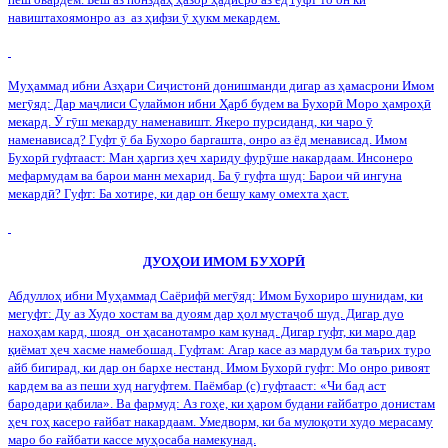
навиштахоямонро аз
аз ҳифзи
ӯ
ҳукм мекардем.
Муҳаммад ибни Азҳари Си
ҷ
истон
ӣ
донишманди дигар аз ҳамасрони Имом
мег
ӯ
яд: Дар ма
ҷ
лиси Сулаймон ибни Ҳарб будем ва Бухор
ӣ
Моро ҳамроҳ
ӣ
мекард.
Ӯ
г
ӯ
ш мекарду наменавишт. Якеро пурсиданд, ки чаро
ӯ
наменависад? Гуфт
ӯ
ба Бухоро баргашта, онро аз ёд менависад. Имом
Бухор
ӣ
гуфтааст: Ман ҳаргиз ҳеч хариду фур
ӯ
ше
накардаам. Инсонеро
мефармудам ва барои манн мехарид. Ба
ӯ
гуфта шуд: Барои ч
ӣ
ингуна
мекард
ӣ
? Гуфт: Ба хотире, ки дар он бешу каму омехта ҳаст.
ДУОҲОИ ИМОМ БУХОР
Ӣ
Абдуллоҳ ибни Муҳаммад Саёриф
ӣ
мег
ӯ
яд: Имом Бухориро шунидам, ки
мегуфт: Ду аз Худо хостам ва дуоям дар ҳол муста
ҷ
об шуд. Дигар дуо
нахоҳам кард, шояд
он ҳасанотамро кам кунад. Дигар гуфт, ки маро дар
қиёмат ҳеч хасме намебошад. Гуфтам: Агар касе аз мардум ба таърих туро
айб бигирад, ки дар он бархе нестанд. Имом Бухор
ӣ
гуфт: Мо онро ривоят
кардем ва аз пеши худ нагуфтем. Паёмбар (с) гуфтааст: «Чи бад аст
бародари қабила». Ва фармуд: Аз гоҳе, ки ҳаром будани ғайбатро донистам
ҳеч гоҳ касеро ғайбат накардаам. Умедворм, ки ба мулоқоти худо мерасаму
маро бо ғайбати кассе муҳосаба намекунад.