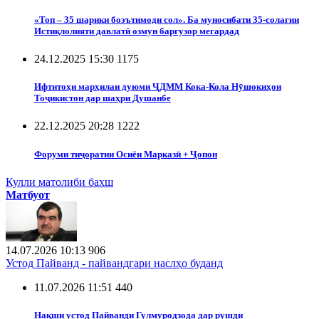
«Топ – 35 шарики боэътимоди сол». Ба муносибати 35-солагии
Истиқлолияти давлатӣ озмун баргузор мегардад
24.12.2025 15:30
1175
Ифтитоҳи марҳилаи дуюми ҶДММ Кока-Кола Нӯшокиҳои
Тоҷикистон дар шаҳри Душанбе
22.12.2025 20:28
1222
Форуми тиҷоратии Осиёи Марказӣ + Ҷопон
Кулли матолиби бахш
Матбуот
14.07.2026 10:13
906
Устод Пайванд - пайвандгари наслҳо буданд
11.07.2026 11:51
440
Нақши устод Пайванди Гулмуродзода дар рушди