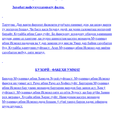
Заҳабат нафсуҳуссаҳиҳату фалта.
Тар
ҷ
ума: Дар вақти фароғат фазилати рук
ӯ
ъро ғанимат дон, ки шояд марги
ту ногаҳон бошад. Чи басо каси бедард дид
ӣ
, ки
ҷ
они саломаташ ногаҳон
ӣ
бирафт. Қутайба ибни Саид гуфт: Бо фақеҳону зоҳидону обидон ҳамнишин
шудам, аммо аз хангоме, ки худро шинохтам касеро монанди Муҳаммад
ибни Исмоил надидам ва
ӯ
дар замони худ мисли Умар дар байни саҳобагон
буд. Қутайба ҳамчунин гуфтааст: Агар Муҳаммад ибни Исмоил дар миёни
саҳобагон мебуд, ояте мешуд.
БУХОР
Ӣ
-
ФАҚЕҲИ
УММАТ
Биндор
Муҳаммад
ибни
Ҳамоди
Хузо
ӣ
гуфтааст
:
Муҳаммад
ибни
Исмоил
фақеҳи
ин
уммат
аст
.
Ра
ҷ
о
ибни
Ра
ҷ
о
ал
-
Ҳофиз
гуфт
:
Бартарии
Муҳаммад
ибни
Исмоил
бар
уламо
монанди
бартарии
мардон
бар
занон
аст
.
Ҳам
ӯ
гуфтааст
:
Муҳаммад
ибни
Исмоил
ояте
аз
оёти
Худост
,
ки
бар
р
ӯ
йи
Замин
роҳ
меравад
.
Ҳусайн
ибни
Ҳарис
гуфт
:
Намедонам
касеро
монанди
Муҳаммад
ибни
Исмоил
дида
бошам
.
ӯ
г
ӯ
иё
танҳо
барои
ҳадис
офарида
шуда
шудааст
.