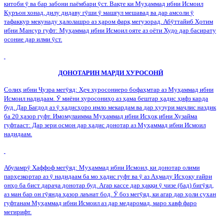
китоби
ӯ
ва бар забони паёмбари
ӯ
ст. Вақте ки Муҳаммад ибни Исмоил
Қуръон хонад, дилу дидаву г
ӯ
ши
ӯ
машғул мешавад ва дар амсоли
ӯ
тафаккур мекунаду ҳалолашро аз ҳаром фарқ мегузорад. Аб
ӯ
ттайиб Ҳотим
ибни Мансур гуфт: Муҳаммад ибни Исмоил ояте аз оёти Худо дар басирату
осоние дар илми
ӯ
ст.
ДОНОТАРИН
МАРДИ ХУРОСОН
Ӣ
Солиҳ ибни
Ҷ
узра мег
ӯ
яд: Ҳеч хуросониеро бофаҳмтар аз Муҳаммад ибни
Исмоил надидаам.
Ӯ
миёни хуросониҳо аз ҳама бештар ҳадис ҳифз карда
буд. Дар Бағдод аз
ӯ
ҳадисҳоро имло мекардам ва дар ҳузури ма
ҷ
лис наздик
ба 20 ҳазор гуфт. Имомулаимма Муҳаммад ибни Исҳоқ ибни Хузайма
гуфтааст: Дар зери осмон дар ҳадис донотар аз Муҳаммад ибни Исмоил
надидаам.
Абуламр
ӯ
Хаффоф мег
ӯ
яд: Муҳаммад ибни Исмоил, ки донотар олими
парҳезкортар аз
ӯ
надидаам ба мо ҳадис гуфт ва
ӯ
аз Аҳмаду Исҳоқу ғайри
онҳо ба бист дара
ҷ
а донотар буд. Агар кассе дар ҳаққи
ӯ
чизе (бад) биг
ӯ
яд,
аз ман бар он г
ӯ
янда ҳазор лаънат бод.
Ӯ
боз мег
ӯ
яд, ки агар дар ҳоли сухан
гуфтанам Муҳаммад ибни Исмоил аз дар медаромад, маро хавф фаро
мегирифт.