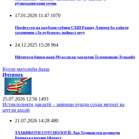
рӯзноманигории тоҷик
17.01.2026 11:47
1070
Профессор ва раҳбари собиқи СҲШ Рашид Алимов ба ҳайати
таҳририяи «За рубежом» пайваст шуд
24.12.2025 15:28
964
Ифтитоҳи бинои нави Муассисаи давлатии Телевизиони Душанбе
Кулли матолиби бахш
Иҷтимоъ
25.07.2026 12:56
1493
Истиқлолияти давлатӣ – заминаи рушди соҳаи меҳнат ва
шуғли аҳолӣ
21.07.2026 14:28
480
ТАҲҚИҚОТИ СОТСИОЛОГӢ. Дар Тоҷикистон издивоҷи
бармаҳал коҳиш ёфтааст