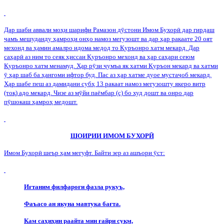
Дар шаби аввали моҳи шарифи Рамазон д
ӯ
стони Имом Бухор
ӣ
дар гирдаш
ҷ
амъ мешуданду ҳамроҳи онҳо намоз мегузошт ва дар ҳар ракаате 20 оят
мехонд ва ҳамин амалро идома медод то Қуръонро хатм мекард. Дар
саҳар
ӣ
аз ним то сеяк ҳиссаи Қуръонро мехонд ва ҳар саҳари сеюм
Қуръонро хатм менамуд. Ҳар р
ӯ
зи
ҷ
умъа як хатми Қуръон мекард ва хатми
ӯ
ҳар шаб ба ҳангоми ифтор буд. Пас аз ҳар хатме дуое муста
ҷ
об мекард.
Ҳар шабе пеш аз дамидани субҳ 13 ракаат намоз мегузошту якеро витр
(тоқ) адо мекард. Чизе аз м
ӯ
йи паёмбар (с) бо худ дошт ва онро дар
п
ӯ
шокаш ҳамроҳ медошт.
ШОИРИИ ИМОМ БУХОР
Ӣ
Имом Бухор
ӣ
шеър ҳам мегуфт. Байти зер аз ашъори
ӯ
ст:
Иғтаним филфароғи фазла рукуъ,
Фаъасо ан якуна мавтука бағта.
Кам саҳиҳин раайта мин ғайри суқм,