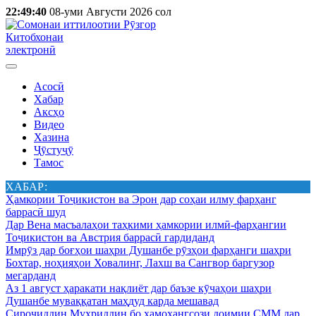
22:49:40
08-уми Августи 2026 сол
Китобхонаи
электронӣ
Асосӣ
Хабар
Аксҳо
Видео
Хазина
Ҷӯстуҷӯ
Тамос
ХАБАР:
Ҳамкории Тоҷикистон ва Эрон дар соҳаи илму фарҳанг
баррасӣ шуд
Дар Вена масъалаҳои таҳкими ҳамкории илмӣ-фарҳангии
Тоҷикистон ва Австрия баррасӣ гардиданд
Имрӯз дар боғҳои шаҳри Душанбе рӯзҳои фарҳанги шаҳри
Бохтар, ноҳияҳои Ховалинг, Лахш ва Сангвор баргузор
мегарданд
Аз 1 август ҳаракати нақлиёт дар баъзе кӯчаҳои шаҳри
Душанбе муваққатан маҳдуд карда мешавад
Сироҷиддин Муҳриддин бо ҳамоҳангсози доимии СММ дар