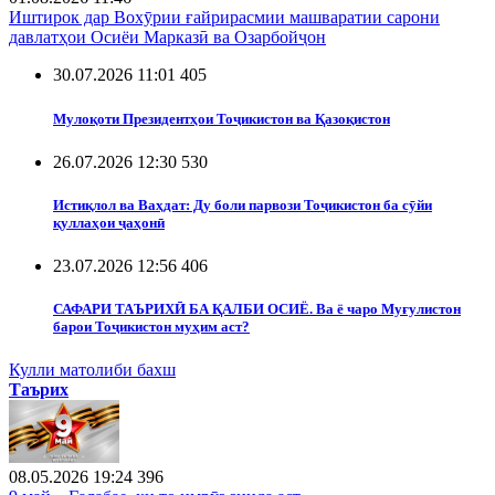
Иштирок дар Вохӯрии ғайрирасмии машваратии сарони
давлатҳои Осиёи Марказӣ ва Озарбойҷон
30.07.2026 11:01
405
Мулоқоти Президентҳои Тоҷикистон ва Қазоқистон
26.07.2026 12:30
530
Истиқлол ва Ваҳдат: Ду боли парвози Тоҷикистон ба сӯйи
қуллаҳои ҷаҳонӣ
23.07.2026 12:56
406
САФАРИ ТАЪРИХӢ БА ҚАЛБИ ОСИЁ. Ва ё чаро Муғулистон
барои Тоҷикистон муҳим аст?
Кулли матолиби бахш
Таърих
08.05.2026 19:24
396