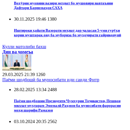
Вохӯрии муовини вазири меҳнат бо мушовири навтаъини
Дафтари Барномаҳои САҲА
30.11.2025 19:46
1380
Иштироки ҳайати Вазорати меҳнат дар ҷаласаи 5-уми гурӯҳи
кории муштарак оид ба мубориза бо муҳоҷирати ғайриқонунӣ
Кулли матолиби бахш
Дин ва ҷомеъа
29.03.2025 21:39
1260
Паёми шодбошӣ ба муносибати иди саиди Фитр
28.02.2025 13:34
2488
Паёми шодбошии Президенти Ҷумҳурии Тоҷикистон, Пешвои
миллат муҳтарам Эмомалӣ Раҳмон ба муносибати фарорасии
моҳи шарифи Рамазон
03.10.2024 20:35
2562