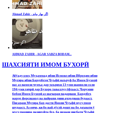
Ahmad Zahir - اگر بهار بیاید
AHMAD ZAHIR - AGAR SABZA BODAM...
ШАХСИЯТИ ИМОМ БУХОРӢ
Аб
ӯ
адуллоҳ Муҳаммад ибни Исмоил ибни Иброҳим ибни
Муғира ибни Бардзбеҳи
Ҷ
уъф
ӣ
маъруф ба Имом Бухор
ӣ
пас аз намози
ҷ
умъа дар таърихи 13-уми шавволи соли
194-уми ҳи
ҷ
р
ӣ
дар Бухоро таваллуд ёфтааст. Чорумин
бобои Имом Бухор
ӣ
аз ша
ҷ
араи падариаш
Бардзбеҳ
марде форснажод ва пайрави дини а
ҷ
додиаш будааст.
Писараш Муғира бар дасти Ямони
Ҷ
уъф
ӣ
мусулмон
шудааст. Аз он
ҷ
о, ки бо вай д
ӯ
ст
ӣ
дошт ва бо даъвати
ӯ
мусулмониро пазируфта буд, ба номаш нисбати
Ҷ
уъф
ӣ