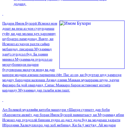
доданд.
Падари Имом Бухор
ӣ
Исмоил ном
дошт ва пеш аз
ҷ
он супурданаш
гуфт, ки дар молаш ҳеч ҳаромиву
шубҳаеро намедонад. Вақте, ки
Исмоил аз
ҷ
аҳон рахти сафар
мебандад, писараш Муҳаммад
ҳан
ӯ
з хурдсол буд. Ба ҳамин
минвол Муҳаммади хурдсол аз
меҳрубониҳои падари
бузурвораш маҳрум монд ва дар
канори модари азизаш парвариш ёфт. Пас аз он, ки бузуртар шуд ҳамроҳи
модару бародари калонаш Аҳмад озими Маккаи мукаррама шуда, ҳа
ҷҷ
и
фарзиро ба
ҷ
ой оварданд. Сипас Маккаро барои истиқомат ихтиёр
карданду Муҳаммад дар талаби илм гашт.
Ал-Лолико
ӣ
муаллифи китоби машҳури «Шарҳи суннат» дар боби
«Каромоти авлиё» дар бораи Имом Бухор
ӣ
навиштааст, ки Муҳаммад ибни
Исмоил дар хурдсол
ӣ
биноии худро аз даст дода буд ва модараш ҳазрати
Иброҳими Халилуллоҳро дар хоб мебинад, Ки ба
ӯ
мег
ӯ
яд: Ай модари