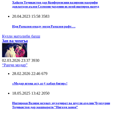
Ҳайати Тоҷикистон дар Конференсияи вазирони маорифи
давлатҳои аъзои Созмони ҷаҳонии исломӣ иштирок намуд
20.04.2023 15:58
3583
Иди Рамазон омаду моҳи Рамазон рафт….
Кулли матолиби бахш
Зан ва ҷомеъа
02.03.2026 23:37
3930
“Ранҷи модар”
28.02.2026 22:46
679
«Модар ягона аст, аз ӯ хабар бигир»!
18.05.2025 13:42
2050
Иштироки Вазири меҳнат, муҳоҷират ва шуғли аҳолии Ҷумҳурии
Тоҷикистон дар машварати “Нигоҳи занон”