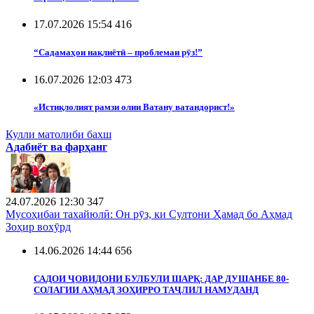
17.07.2026 15:54
416
“Садамаҳои нақлиётӣ – проблемаи рӯз!”
16.07.2026 12:03
473
«Истиқлолият рамзи олии Ватану ватандорист!»
Кулли матолиби бахш
Адабиёт ва фарҳанг
24.07.2026 12:30
347
Мусоҳибаи тахайюлӣ: Он рӯз, ки Султони Ҳамад бо Аҳмад
Зоҳир вохӯрд
14.06.2026 14:44
656
САДОИ ҶОВИДОНИ БУЛБУЛИ ШАРҚ: ДАР ДУШАНБЕ 80-
СОЛАГИИ АҲМАД ЗОҲИРРО ТАҶЛИЛ НАМУДАНД