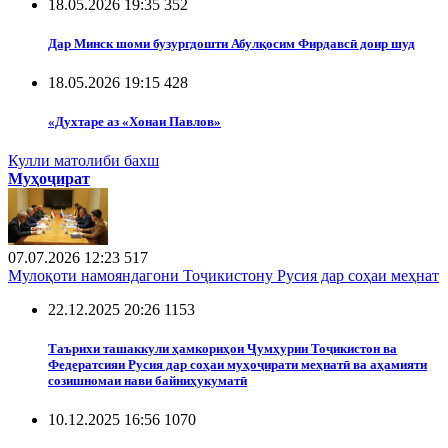
18.05.2026 19:35
352
Дар Минск шоми бузургдошти Абулқосим Фирдавсӣ доир шуд
18.05.2026 19:15
428
«Духтаре аз «Хонаи Павлов»
Кулли матолиби бахш
Муҳоҷират
07.07.2026 12:23
517
Мулоқоти намояндагони Тоҷикистону Русия дар соҳаи меҳнат
22.12.2025 20:26
1153
Таърихи ташаккули ҳамкориҳои Ҷумҳурии Тоҷикистон ва
Федератсияи Русия дар соҳаи муҳоҷирати меҳнатӣ ва аҳамияти
созишномаи нави байниҳукуматӣ
10.12.2025 16:56
1070