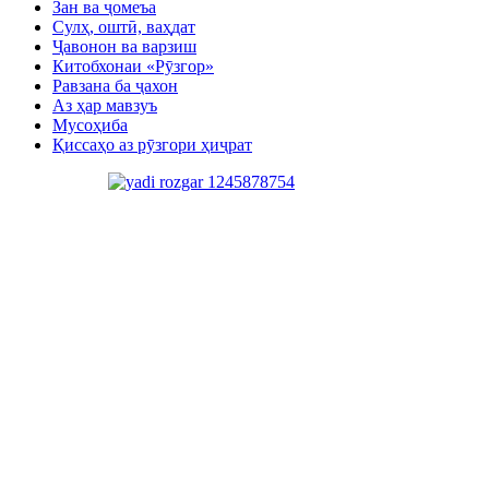
Зан ва ҷомеъа
Сулҳ, оштӣ, ваҳдат
Ҷавонон ва варзиш
Китобхонаи «Рӯзгор»
Равзана ба ҷахон
Аз ҳар мавзуъ
Мусоҳиба
Қиссаҳо аз рӯзгори ҳиҷрат