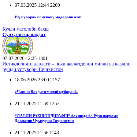
07.03.2025 12:44
2200
Ид муборак бонувону модарони азиз!
Кулли матолиби бахш
Сулҳ, оштӣ, ваҳдат
07.07.2026 12:25
1801
Истиқлолияти давлатӣ – пояи давлатдории миллӣ ва кафили
рушди устувори Тоҷикистон
18.06.2026 23:00
2157
«Ҷашни Ваҳдати миллӣ муборак!»
21.11.2025 11:59
1257
“ЛАЪЛИ РАХШОНДИРАФШ” бахшида ба Рӯзи парчами
Давлатии Ҷумҳурии Тоҷикистон
21.11.2025 11:56
1143