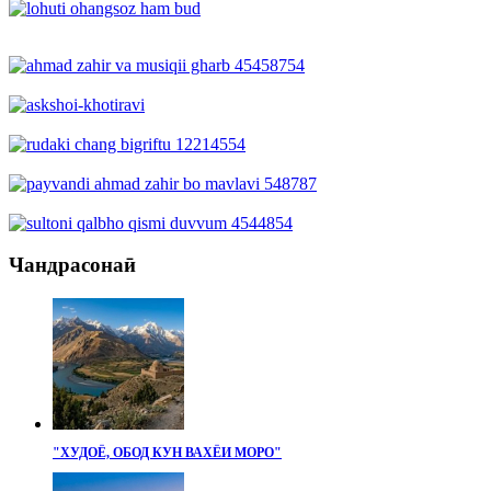
Чандрасонаӣ
"ХУДОЁ, ОБОД КУН ВАХЁИ МОРО"