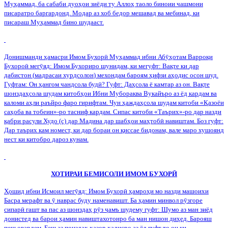
Муҳаммад, ба сабаби дуоҳои зиёди ту Аллоҳ таоло биноии чашмони
писаратро баргардонд. Модар аз хоб бедор мешавад ва мебинад, ки
писараш Муҳаммад бино шудааст.
Донишманди
ҳамасри
Имом
Бухор
ӣ
Муҳаммад
ибни
Аб
ӯ
ҳотам
Варроқи
Бухоро
ӣ
мег
ӯ
яд
:
Имом
Бухориро
шунидам
,
ки
мегуфт
:
Вақте
ки
дар
дабистон
(
мадрасаи
хурдсолон
)
мехондам
бароям
ҳифзи
аҳодис
осон
шуд
.
Гуфтам: Он ҳангом чандсола буд
ӣ
? Гуфт: Даҳсола ё камтар аз он. Вақте
шонздаҳсола шудам китобҳои Ибни Мубораква Вукайъро аз ёд кардам ва
каломи аҳли раъйро фаро гирифтам. Чун ҳаждаҳсола шудам китоби «Қазоёи
саҳоба ва тобеин»-ро тасниф кардам. Сипас китоби «Таърих»-ро дар назди
қабри расули Худо (с) дар Мадина дар шабҳои маҳтоб
ӣ
навиштам. Боз гуфт:
Дар таърих кам номест, ки дар бораи он қиссае бидонам, вале маро хушоянд
нест ки китобро дароз кунам.
ХОТИРАИ БЕМИСОЛИ
ИМОМ БУХОР
Ӣ
Ҳошид ибни Исмоил мег
ӯ
яд: Имом Бухор
ӣ
ҳамроҳи мо назди машоихи
Басра мерафт ва
ӯ
наврас буду наменавишт. Ба ҳамин минвол р
ӯ
згоре
сипар
ӣ
гашт ва пас аз шонздаҳ р
ӯ
з
ҷ
амъ шудему гуфт: Шумо аз ман зиёд
донистед ва барои ҳамин навиштахотонро ба ман нишон диҳед. Барояш
пеш овардем. Беш аз понздаҳ ҳазор ҳадисро аз ёд гуфт то он ки