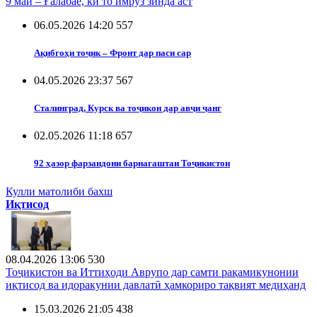
9 май – Ғалабае, ки то имрӯз зинда аст
06.05.2026 14:20
557
Ақибгоҳи тоҷик – Фронт дар паси сар
04.05.2026 23:37
567
Сталинград, Курск ва тоҷикон дар авҷи ҷанг
02.05.2026 11:18
657
92 ҳазор фарзандони барнагаштаи Тоҷикистон
Кулли матолиби бахш
Иқтисод
08.04.2026 13:06
530
Тоҷикистон ва Иттиҳоди Аврупо дар самти рақамикунонии
иқтисод ва идоракунии давлатӣ ҳамкориро тақвият медиҳанд
15.03.2026 21:05
438