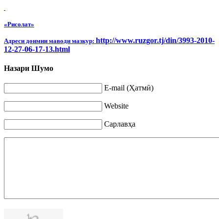
«Рисолат»
http
://
www
.
ruzgor
.
tj
/
din
/3993-2010-
Адреси доимии маводи мазкур:
12-27-06-17-13.
html
Назари Шумо
E-mail (Ҳатмӣ)
Website
Сарлавҳа