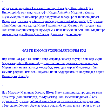
Абулфазл Аҳмад ибни Саламаи Нишопур
ӣ
мег
ӯ
яд: Фатҳ ибни Н
ӯ
ҳи
Нишопур
ӣ
ба ман нақл када гуфт: Назди Ал
ӣ
ибни Мадин
ӣ
рафтаму
Муҳаммад ибни Исмоилро дар паҳл
ӯ
яш аз тарафи рост нишаста дидам.
Вақте, ки сухан мегуфт ба хотири бузурдошти вай р
ӯ
яшро ба
ӯ
(Муҳаммад
ибни Исмоил) мегардонд. Имом Бухор
ӣ
мег
ӯ
яд: Худамро ба
ҷ
уз дар назди
Ал
ӣ
ибни Мадин
ӣ
сағир нашумудаам. Сипас ин сухани Ал
ӣ
ибни Мадиниро
зикр карда гуфт: Қавли
ӯ
ро бигзор,
ӯ
мисли худашро надид.
ФАВТИ ИМОМ БУХОР
Ӣ
МАРГИ ИЛМ БУД
Яҳё ибни
Ҷ
аъфари Пайканд
ӣ
нақл мекунад, ки агар аз умри хеш бар умри
Муҳаммад ибни Исмоил афзудн метавонистам, ҳамин корро мекардам.
Марги манн марги як мард хоҳад буд, аммо дар марги Муҳаммад ибни
Исмоил рафтани илм аст. Абдуллоҳ ибни Абдурраҳмони Дорум
ӣ
дар бораи
Имом Бухор
ӣ
мег
ӯ
яд:
Дар
Маккаву
Мадинаву
Ҳи
ҷ
озу
Шому
Ироқ
донишмандонро
дидам
,
вале
ҷ
омеътар
(
донишмандтар
)
аз
Муҳаммад
ибни
Исмоил
надидам
.
Ӯ
боз
гуфтааст
:
Муҳаммад
ибни
Исмоил
басиртар
аз
манн
аст
.
Ӯ
дақиқтарини
офаридаҳои
Худост
.
Ақле аз Аллоҳ аст, ки ба он амр шуда наҳй
ӣ
аз он аз