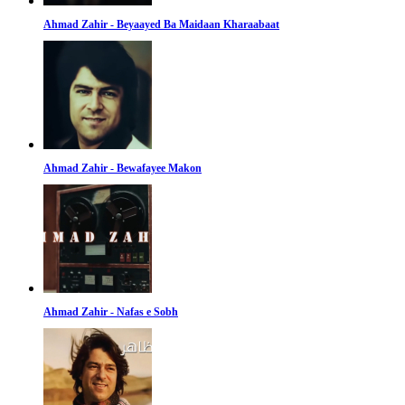
Ahmad Zahir - Beyaayed Ba Maidaan Kharaabaat
Ahmad Zahir - Bewafayee Makon
Ahmad Zahir - Nafas e Sobh