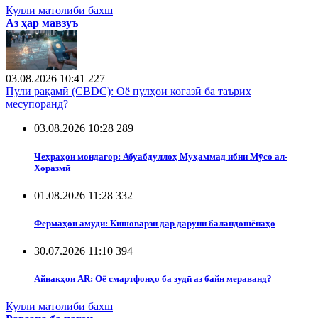
Кулли матолиби бахш
Аз ҳар мавзуъ
03.08.2026 10:41
227
Пули рақамӣ (CBDC): Оё пулҳои коғазӣ ба таърих
месупоранд?
03.08.2026 10:28
289
Чеҳраҳои мондагор: Абуабдуллоҳ Муҳаммад ибни Мӯсо ал-
Хоразмӣ
01.08.2026 11:28
332
Фермаҳои амудӣ: Кишоварзӣ дар даруни баландошёнаҳо
30.07.2026 11:10
394
Айнакҳои AR: Оё смартфонҳо ба зудӣ аз байн мераванд?
Кулли матолиби бахш