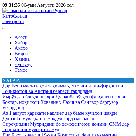
09:31:35
06-уми Августи 2026 сол
Китобхонаи
электронӣ
Асосӣ
Хабар
Аксҳо
Видео
Хазина
Ҷӯстуҷӯ
Тамос
ХАБАР:
Дар Вена масъалаҳои таҳкими ҳамкории илмӣ-фарҳангии
Тоҷикистон ва Австрия баррасӣ гардиданд
Имрӯз дар боғҳои шаҳри Душанбе рӯзҳои фарҳанги шаҳри
Бохтар, ноҳияҳои Ховалинг, Лахш ва Сангвор баргузор
мегарданд
Аз 1 август ҳаракати нақлиёт дар баъзе кӯчаҳои шаҳри
Душанбе муваққатан маҳдуд карда мешавад
Сироҷиддин Муҳриддин бо ҳамоҳангсози доимии СММ дар
Тоҷикистон мулоқот намуд
Дар Брест ҷаласаи 19-уми Комиссияи байниҳукуматии