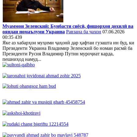
Муаммои Зеленский: Бунбасти сиёсӣ, фишорҳои дохилӣ ва
ояндаи номаълуми Украина
Равзана ба ҷахон
07.06.2026
00:35
439
Яке аз хабарҳои муҳими ҷаҳонӣ дар ҳафтаи гузашта ин буд, ки
Президенти Украина Владимир Зеленский бо номаи расмӣ ба
Президенти Русия Владимир Путин муроҷиат карда,
пешниҳод намуд...