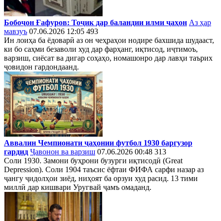
Бобоҷон Ғафуров: Тоҷик дар баландии илми ҷаҳон
Аз ҳар
мавзуъ
07.06.2026 12:05
493
Ин лоиҳа ба ёдоварӣ аз он чеҳраҳои нодире бахшида шудааст,
ки бо саҳми безаволи худ дар фарҳанг, иқтисод, иҷтимоъ,
варзиш, сиёсат ва дигар соҳаҳо, номашонро дар лавҳи таърих
ҷовидон гардондаанд.
Аввалин Чемпионати ҷаҳонии футбол 1930 баргузор
гардид
Ҷавонон ва варзиш
07.06.2026 00:48
313
Соли 1930. Замони буҳрони бузурги иқтисодӣ (Great
Depression). Соли 1904 таъсис ёфтаи ФИФА сарфи назар аз
ҷангу ҷидолҳои зиёд, ниҳоят ба орзуи худ расид. 13 тими
миллӣ дар кишвари Уругвай ҷамъ омаданд.