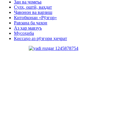
Зан ва ҷомеъа
Сулҳ, оштӣ, ваҳдат
Ҷавонон ва варзиш
Китобхонаи «Рӯзгор»
Равзана ба ҷахон
Аз ҳар мавзуъ
Мусоҳиба
Қиссаҳо аз рӯзгори ҳиҷрат