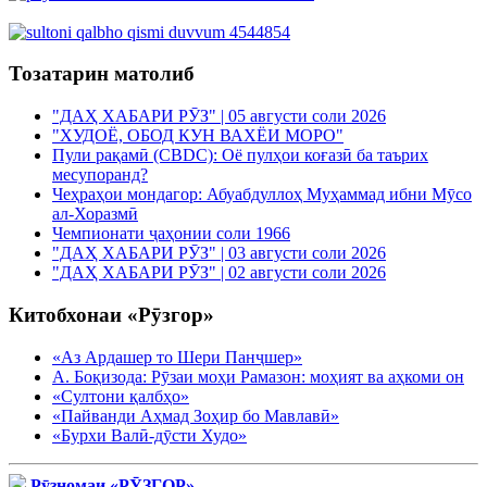
Тозатарин матолиб
"ДАҲ ХАБАРИ РӮЗ" | 05 августи соли 2026
"ХУДОЁ, ОБОД КУН ВАХЁИ МОРО"
Пули рақамӣ (CBDC): Оё пулҳои коғазӣ ба таърих
месупоранд?
Чеҳраҳои мондагор: Абуабдуллоҳ Муҳаммад ибни Мӯсо
ал-Хоразмӣ
Чемпионати ҷаҳонии соли 1966
"ДАҲ ХАБАРИ РӮЗ" | 03 августи соли 2026
"ДАҲ ХАБАРИ РӮЗ" | 02 августи соли 2026
Китобхонаи «Рӯзгор»
«Аз Ардашер то Шери Панҷшер»
А. Боқизода: Рӯзаи моҳи Рамазон: моҳият ва аҳкоми он
«Султони қалбҳо»
«Пайванди Аҳмад Зоҳир бо Мавлавӣ»
«Бурхи Валӣ-дӯсти Худо»
Рӯзномаи «РӮЗГОР»