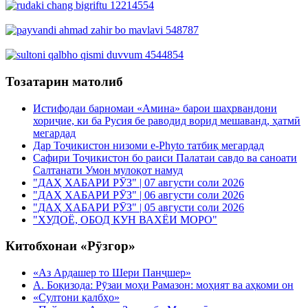
Тозатарин матолиб
Истифодаи барномаи «Амина» барои шаҳрвандони
хориҷие, ки ба Русия бе раводид ворид мешаванд, ҳатмӣ
мегардад
Дар Тоҷикистон низоми e-Phyto татбиқ мегардад
Сафири Тоҷикистон бо раиси Палатаи савдо ва саноати
Салтанати Умон мулоқот намуд
"ДАҲ ХАБАРИ РӮЗ" | 07 августи соли 2026
"ДАҲ ХАБАРИ РӮЗ" | 06 августи соли 2026
"ДАҲ ХАБАРИ РӮЗ" | 05 августи соли 2026
"ХУДОЁ, ОБОД КУН ВАХЁИ МОРО"
Китобхонаи «Рӯзгор»
«Аз Ардашер то Шери Панҷшер»
А. Боқизода: Рӯзаи моҳи Рамазон: моҳият ва аҳкоми он
«Султони қалбҳо»