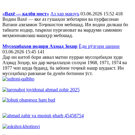
«Вахё — қалби мост»
Аз ҳар мавзуъ
03.06.2026 15:52
418
Водии Вахё — яке аз гушаҳои зеботарин ва пурфасонаи
Ватани азизамон Тоҷикистон мебошад. Ин водии дилкаш бо
табиати нодир, таърихи пурғановат ва мардуми самимию
меҳмоннавозаш машҳур мебошад.
Мусоҳибаҳои нодири Аҳмад Зоҳир
Ёди рӯзгори ширин
03.06.2026 15:45
141
Дар ин китоб бори аввал матни пурраи мусоҳибаҳои худи
Аҳмад Зоҳир, ки дар маҷаллаҳои солҳои 1968, 1971, 1974 ва
1977 чоп шуда буданд, ба забони тоҷикӣ нашр шудааст. Ин
мусоҳибаҳо равзанае ба дунёи ботинии ӯст.