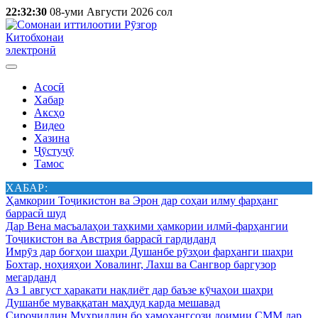
22:32:30
08-уми Августи 2026 сол
Китобхонаи
электронӣ
Асосӣ
Хабар
Аксҳо
Видео
Хазина
Ҷӯстуҷӯ
Тамос
ХАБАР:
Ҳамкории Тоҷикистон ва Эрон дар соҳаи илму фарҳанг
баррасӣ шуд
Дар Вена масъалаҳои таҳкими ҳамкории илмӣ-фарҳангии
Тоҷикистон ва Австрия баррасӣ гардиданд
Имрӯз дар боғҳои шаҳри Душанбе рӯзҳои фарҳанги шаҳри
Бохтар, ноҳияҳои Ховалинг, Лахш ва Сангвор баргузор
мегарданд
Аз 1 август ҳаракати нақлиёт дар баъзе кӯчаҳои шаҳри
Душанбе муваққатан маҳдуд карда мешавад
Сироҷиддин Муҳриддин бо ҳамоҳангсози доимии СММ дар