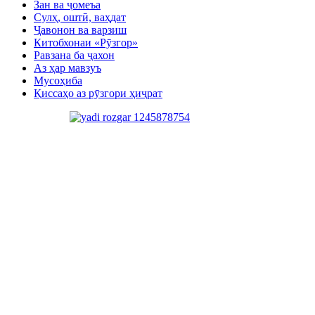
Зан ва ҷомеъа
Сулҳ, оштӣ, ваҳдат
Ҷавонон ва варзиш
Китобхонаи «Рӯзгор»
Равзана ба ҷахон
Аз ҳар мавзуъ
Мусоҳиба
Қиссаҳо аз рӯзгори ҳиҷрат