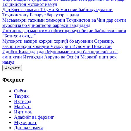
Тоҷикистон мулоқот намуд
Дар Брест ҷаласаи 19-уми Комиссияи байниҳукуматии
Тоҷикистону Беларус баргузор гардид
Масъалаҳои таҳкими ҳамкории Тоҷикистон ва Чин дар самти
мубориза бо ҷинояткорӣ баррасӣ гардиданд
Иштирок дар маросими ифтитоҳи мусобиқаи байналмилалии
“Бозиҳои оянда”
Мулоқоти вазири корҳои хориҷӣ бо муовини Сарвазир,
вазири корҳои хориҷии Ҷумҳурии Исломии Покистон
Идибек Қаландар дар Муколамаи сатҳи баланди сиёсӣ ва
амниятии Иттиҳоди Аврупо ва Осиёи Марказӣ иштирок
намуд
Феҳрист
Феҳрист
Сиёсат
Таърих
Иқтисод
Матбуот
Иҷтимоъ
Адабиёт ва фарҳанг
Муҳоҷират
Дин ва ҷомеъа