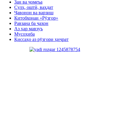
Зан ва ҷомеъа
Сулҳ, оштӣ, ваҳдат
Ҷавонон ва варзиш
Китобхонаи «Рӯзгор»
Равзана ба ҷахон
Аз ҳар мавзуъ
Мусоҳиба
Қиссаҳо аз рӯзгори ҳиҷрат