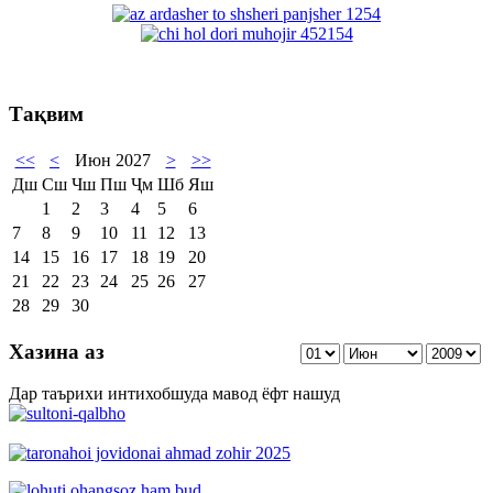
Тақвим
<<
<
Июн 2027
>
>>
Дш
Сш
Чш
Пш
Ҷм
Шб
Яш
1
2
3
4
5
6
7
8
9
10
11
12
13
14
15
16
17
18
19
20
21
22
23
24
25
26
27
28
29
30
Хазина аз
Дар таърихи интихобшуда мавод ёфт нашуд