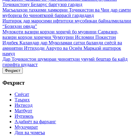
Тоҷикистону Беларус баргузор гардид
Масъалаҳои таҳкими ҳамкории Тоҷикистон ва Чин дар самти
мубориза бо ҷинояткорӣ баррасӣ гардиданд
Иштирок дар маросими ифтитоҳи мусобиқаи байналмилалии
“Бозиҳои оянда”
Мулоқоти вазири корҳои хориҷӣ бо муовини Сарвазир,
вазири корҳои хориҷии Ҷумҳурии Исломии Покистон
Идибек Қаландар дар Муколамаи сатҳи баланди сиёсӣ ва
амниятии Иттиҳоди Аврупо ва Осиёи Марказӣ иштирок
намуд
Дар Тоҷикистон шумораи ҷиноятҳои умумӣ бештар ба қайд
гирифта шудааст
Феҳрист
Феҳрист
Сиёсат
Таърих
Иқтисод
Матбуот
Иҷтимоъ
Адабиёт ва фарҳанг
Муҳоҷират
Дин ва ҷомеъа