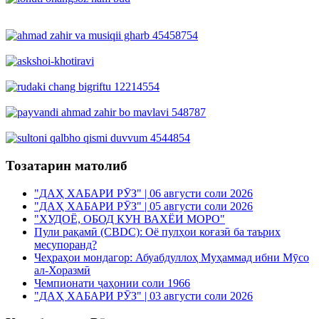
Тозатарин матолиб
"ДАҲ ХАБАРИ РӮЗ" | 06 августи соли 2026
"ДАҲ ХАБАРИ РӮЗ" | 05 августи соли 2026
"ХУДОЁ, ОБОД КУН ВАХЁИ МОРО"
Пули рақамӣ (CBDC): Оё пулҳои коғазӣ ба таърих
месупоранд?
Чеҳраҳои мондагор: Абуабдуллоҳ Муҳаммад ибни Мӯсо
ал-Хоразмӣ
Чемпионати ҷаҳонии соли 1966
"ДАҲ ХАБАРИ РӮЗ" | 03 августи соли 2026