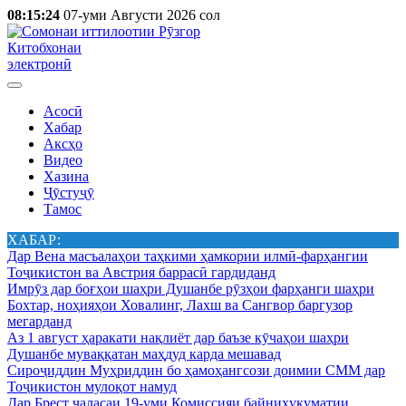
08:15:24
07-уми Августи 2026 сол
Китобхонаи
электронӣ
Асосӣ
Хабар
Аксҳо
Видео
Хазина
Ҷӯстуҷӯ
Тамос
ХАБАР:
Дар Вена масъалаҳои таҳкими ҳамкории илмӣ-фарҳангии
Тоҷикистон ва Австрия баррасӣ гардиданд
Имрӯз дар боғҳои шаҳри Душанбе рӯзҳои фарҳанги шаҳри
Бохтар, ноҳияҳои Ховалинг, Лахш ва Сангвор баргузор
мегарданд
Аз 1 август ҳаракати нақлиёт дар баъзе кӯчаҳои шаҳри
Душанбе муваққатан маҳдуд карда мешавад
Сироҷиддин Муҳриддин бо ҳамоҳангсози доимии СММ дар
Тоҷикистон мулоқот намуд
Дар Брест ҷаласаи 19-уми Комиссияи байниҳукуматии