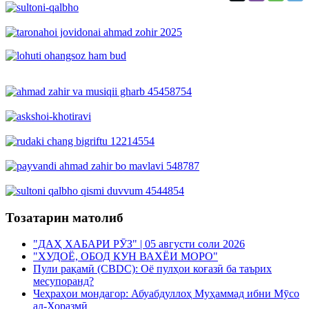
Тозатарин матолиб
"ДАҲ ХАБАРИ РӮЗ" | 05 августи соли 2026
"ХУДОЁ, ОБОД КУН ВАХЁИ МОРО"
Пули рақамӣ (CBDC): Оё пулҳои коғазӣ ба таърих
месупоранд?
Чеҳраҳои мондагор: Абуабдуллоҳ Муҳаммад ибни Мӯсо
ал-Хоразмӣ