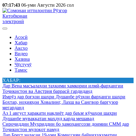
07:17:43
06-уми Августи 2026 сол
Китобхонаи
электронӣ
Асосӣ
Хабар
Аксҳо
Видео
Хазина
Ҷӯстуҷӯ
Тамос
ХАБАР:
Дар Вена масъалаҳои таҳкими ҳамкории илмӣ-фарҳангии
Тоҷикистон ва Австрия баррасӣ гардиданд
Имрӯз дар боғҳои шаҳри Душанбе рӯзҳои фарҳанги шаҳри
Бохтар, ноҳияҳои Ховалинг, Лахш ва Сангвор баргузор
мегарданд
Аз 1 август ҳаракати нақлиёт дар баъзе кӯчаҳои шаҳри
Душанбе муваққатан маҳдуд карда мешавад
Сироҷиддин Муҳриддин бо ҳамоҳангсози доимии СММ дар
Тоҷикистон мулоқот намуд
Дар Брест ҷаласаи 19-уми Комиссияи байниҳукуматии