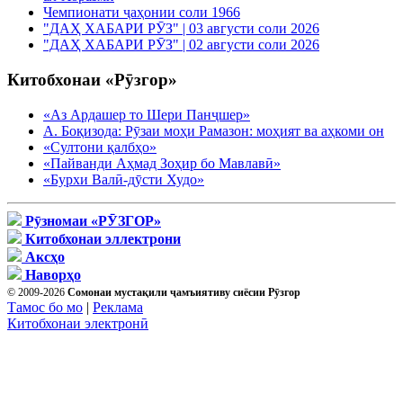
Чемпионати ҷаҳонии соли 1966
"ДАҲ ХАБАРИ РӮЗ" | 03 августи соли 2026
"ДАҲ ХАБАРИ РӮЗ" | 02 августи соли 2026
Китобхонаи «Рӯзгор»
«Аз Ардашер то Шери Панҷшер»
А. Боқизода: Рӯзаи моҳи Рамазон: моҳият ва аҳкоми он
«Султони қалбҳо»
«Пайванди Аҳмад Зоҳир бо Мавлавӣ»
«Бурхи Валӣ-дӯсти Худо»
Рӯзномаи «РӮЗГОР»
Китобхонаи эллектрони
Аксҳо
Наворҳо
© 2009-2026
Сомонаи мустақили ҷамъиятиву сиёсии Рӯзгор
Тамос бо мо
|
Реклама
Китобхонаи электронӣ