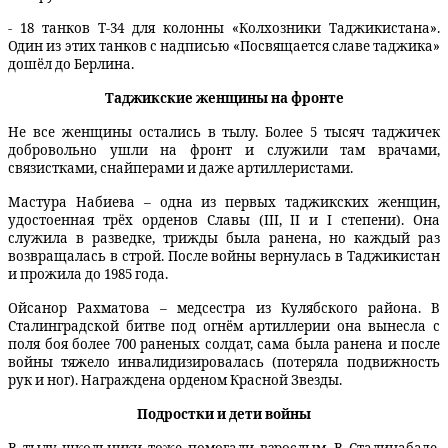
- 18 танков Т-34 для колонны «Колхозники Таджикистана».
Один из этих танков с надписью «Посвящается славе таджика»
дошёл до Берлина.
Таджикские женщины на фронте
Не все женщины остались в тылу. Более 5 тысяч таджичек
добровольно ушли на фронт и служили там врачами,
связистками, снайперами и даже артиллеристами.
Мастура Набиева – одна из первых таджикских женщин,
удостоенная трёх орденов Славы (III, II и I степени). Она
служила в разведке, трижды была ранена, но каждый раз
возвращалась в строй. После войны вернулась в Таджикистан
и прожила до 1985 года.
Ойсанор Рахматова – медсестра из Кулябского района. В
Сталинградской битве под огнём артиллерии она вынесла с
поля боя более 700 раненых солдат, сама была ранена и после
войны тяжело инвалидизировалась (потеряла подвижность
рук и ног). Награждена орденом Красной Звезды.
Подростки и дети войны