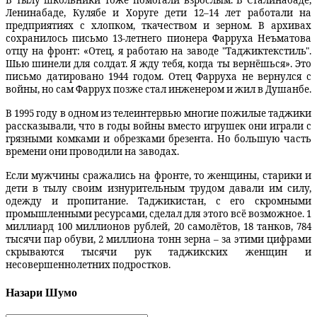
В тылу школьники тоже помогали взрослым. В Сталинабаде,
Ленинабаде, Кулябе и Хоруге дети 12–14 лет работали на
предприятиях с хлопком, ткачеством и зерном. В архивах
сохранилось письмо 13-летнего пионера Фарруха Неъматова
отцу на фронт: «Отец, я работаю на заводе "Таджиктекстиль".
Шью шинели для солдат. Я жду тебя, когда ты вернёшься». Это
письмо датировано 1944 годом. Отец Фарруха не вернулся с
войны, но сам Фаррух позже стал инженером и жил в Душанбе.
В 1995 году в одном из телеинтервью многие пожилые таджики
рассказывали, что в годы войны вместо игрушек они играли с
грязными комками и обрезками брезента. Но большую часть
времени они проводили на заводах.
Если мужчины сражались на фронте, то женщины, старики и
дети в тылу своим изнурительным трудом давали им силу,
одежду и пропитание. Таджикистан, с его скромными
промышленными ресурсами, сделал для этого всё возможное. 1
миллиард 100 миллионов рублей, 20 самолётов, 18 танков, 784
тысячи пар обуви, 2 миллиона тонн зерна – за этими цифрами
скрываются тысячи рук таджикских женщин и
несовершеннолетних подростков.
Назари Шумо