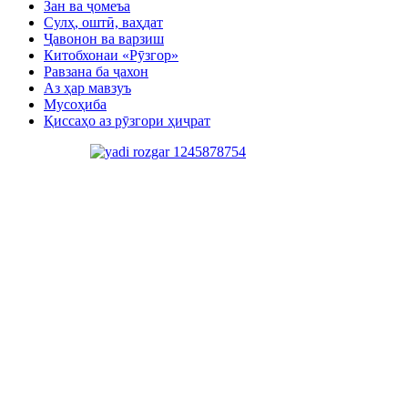
Зан ва ҷомеъа
Сулҳ, оштӣ, ваҳдат
Ҷавонон ва варзиш
Китобхонаи «Рӯзгор»
Равзана ба ҷахон
Аз ҳар мавзуъ
Мусоҳиба
Қиссаҳо аз рӯзгори ҳиҷрат