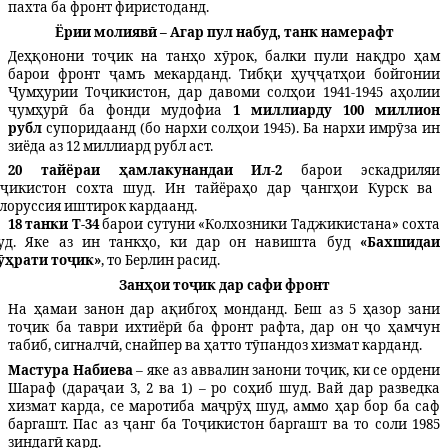
пахта ба фронт фиристоданд.
Ёрии молиявӣ – Агар пул набуд, танк намерафт
Деҳқонони тоҷик на танҳо хӯрок, балки пули нақдро ҳам
барои фронт ҷамъ мекарданд. Тибқи ҳуҷҷатҳои бойгонии
Ҷумҳурии Тоҷикистон, дар давоми солҳои 1941-1945 аҳолии
ҷумҳурӣ ба фонди мудофиа
1 миллиарду 100 миллион
рубл
супоридаанд (бо нархи солҳои 1945). Ба нархи имрӯза ин
зиёда аз 12 миллиард рубл аст.
20 тайёраи ҳамлакунандаи Ил-2
барои эскадриляи
оҷикистон
сохта шуд. Ин тайёраҳо дар ҷангҳои Курск ва
лоруссия иштирок кардаанд.
18 танки Т-34
барои сутуни «Колхозники Таджикистана» сохта
уд. Яке аз ин танкҳо, ки дар он навишта буд
«Бахшидаи
ӯҳрати тоҷик»
, то Берлин расид.
Занҳои тоҷик дар сафи фронт
На ҳамаи занон дар ақибгоҳ монданд. Беш аз 5 ҳазор зани
тоҷик ба таври ихтиёрӣ ба фронт рафта, дар он ҷо ҳамчун
табиб, сигналчӣ, снайпер ва ҳатто тӯпандоз хизмат карданд.
Мастура Набиева
– яке аз аввалин занони тоҷик, ки се ордени
Шараф (дараҷаи 3, 2 ва 1) – ро соҳиб шуд. Вай дар разведка
хизмат карда, се маротиба маҷрӯҳ шуд, аммо ҳар бор ба саф
баргашт. Пас аз ҷанг ба Тоҷикистон баргашт ва то соли 1985
зиндагӣ кард.