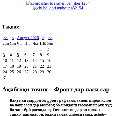
Тақвим
<<
<
Август 2026
>
>>
Дш
Сш
Чш
Пш
Ҷм
Шб
Яш
1
2
3
4
5
6
7
8
9
10
11
12
13
14
15
16
17
18
19
20
21
22
23
24
25
26
27
28
29
30
31
Ақибгоҳи тоҷик – Фронт дар паси сар
Вақте ки мардон ба фронт рафтанд, занон, пиронсолон
ва наврасон дар ақибгоҳ б
о
мондани тамоми нерӯи худ
ба ҷанг ёрӣ расонданд. Тоҷикистон дар он солҳо на
танҳо ҷанговарон, балки ғалла, либоси гарм, асбобу