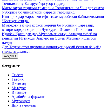
Тоҷикистону Беларус баргузор гардид
Масъалаҳои таҳкими ҳамкории Тоҷикистон ва Чин дар самти
мубориза бо ҷинояткорӣ баррасӣ гардиданд
Иштирок дар маросими ифтитоҳи мусобиқаи байналмилалии
“Бозиҳои оянда”
Мулоқоти вазири корҳои хориҷӣ бо муовини Сарвазир,
вазири корҳои хориҷии Ҷумҳурии Исломии Покистон
Идибек Қаландар дар Муколамаи сатҳи баланди сиёсӣ ва
амниятии Иттиҳоди Аврупо ва Осиёи Марказӣ иштирок
намуд
Дар Тоҷикистон шумораи ҷиноятҳои умумӣ бештар ба қайд
гирифта шудааст
Феҳрист
Феҳрист
Сиёсат
Таърих
Иқтисод
Матбуот
Иҷтимоъ
Адабиёт ва фарҳанг
Муҳоҷират
Дин ва ҷомеъа