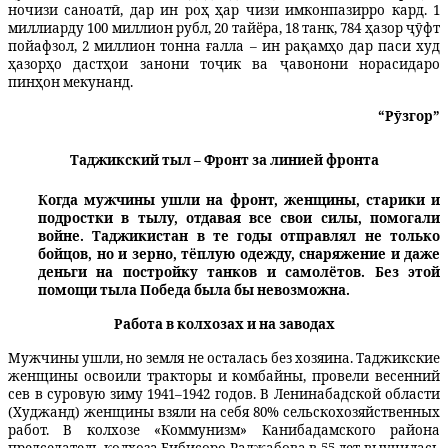
ночизи саноатӣ, дар ин роҳ ҳар чизи имконпазирро кард. 1
миллиарду 100 миллион рубл, 20 тайёра, 18 танк, 784 ҳазор ҷӯфт
пойафзол, 2 миллион тонна ғалла – ин рақамҳо дар паси худ
ҳазорҳо дастҳои занони тоҷик ва ҷавонони н
о
расидаро
пинҳон мекунанд.
“Рӯзгор”
Таджикский тыл – Фронт за линией фронта
Когда мужчины ушли на фронт, женщины, старики и
подростки в тылу, отдавая все свои силы, помогали
войне. Таджикистан в те годы отправлял не только
бойцов, но и зерно, тёплую одежду, снаряжение и даже
деньги на постройку танков и самолётов. Без этой
помощи тыла Победа была бы невозможна.
Работа в колхозах и на заводах
Мужчины ушли, но земля не осталась без хозяина. Таджикские
женщины освоили тракторы и комбайны, провели весенний
сев в суровую зиму 1941–1942 годов. В Ленинабадской области
(Худжанд) женщины взяли на себя 80% сельскохозяйственных
работ. В колхозе «Коммунизм» Канибадамского района