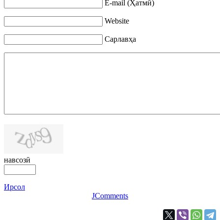
E-mail (Ҳатмӣ)
Website
Сарлавҳа
навсозӣ
Ирсол
JComments