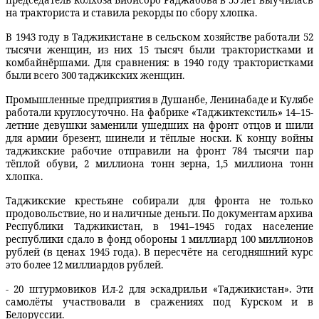
председатель колхоза Бибиcоро Раджабова в 55 лет выучилась
на тракториста и ставила рекорды по сбору хлопка.
В 1943 году в Таджикистане в сельском хозяйстве работали 52
тысячи женщин, из них 15 тысяч были трактористками и
комбайнёршами. Для сравнения: в 1940 году трактористками
были всего 300 таджикских женщин.
Промышленные предприятия в Душанбе, Ленинабаде и Кулябе
работали круглосуточно. На фабрике «Таджиктекстиль» 14–15-
летние девушки заменили ушедших на фронт отцов и шили
для армии брезент, шинели и тёплые носки. К концу войны
таджикские рабочие отправили на фронт 784 тысячи пар
тёплой обуви, 2 миллиона тонн зерна, 1,5 миллиона тонн
хлопка.
Таджикские крестьяне собирали для фронта не только
продовольствие, но и наличные деньги. По документам архива
Республики Таджикистан, в 1941–1945 годах население
республики сдало в фонд обороны 1 миллиард 100 миллионов
рублей (в ценах 1945 года). В пересчёте на сегодняшний курс
это более 12 миллиардов рублей.
- 20 штурмовиков Ил-2 для эскадрильи «Таджикистан». Эти
самолёты участвовали в сражениях под Курском и в
Белоруссии.