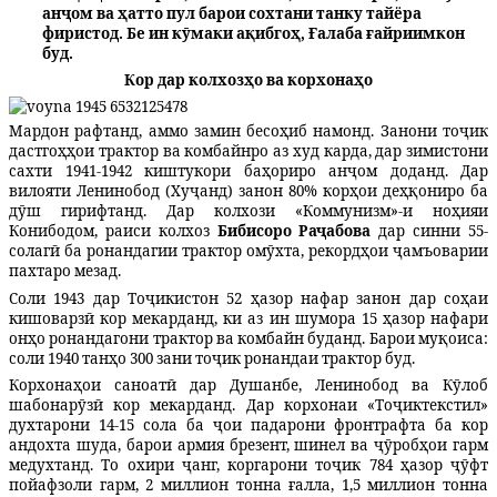
анҷом ва ҳатто пул барои сохтани танку тайёра
фиристод. Бе ин кӯмаки ақибгоҳ, Ғалаба ғайриимкон
буд.
Кор дар колхозҳо ва корхонаҳо
Мардон рафтанд, аммо замин бесоҳиб намонд. Занони тоҷик
дастгоҳҳои трактор ва комбайнро аз худ карда, дар зимистони
сахти 1941-1942 киштукори баҳориро анҷом доданд. Дар
вилояти Ленинобод (Хуҷанд) занон 80% корҳои деҳқониро ба
дӯш гирифтанд. Дар колхози «Коммунизм»-и ноҳияи
Конибодом, раиси колхоз
Бибисоро Раҷабова
дар синни 55-
солагӣ ба ронандагии трактор омӯхта, рекордҳои ҷамъоварии
пахтаро мезад.
Соли 1943 дар Тоҷикистон 52 ҳазор нафар занон дар соҳаи
кишоварзӣ кор мекарданд, ки аз ин шумора 15 ҳазор нафар
и
онҳо ронандагони трактор ва комбайн буданд. Барои муқоиса:
соли 1940 танҳо 300 зани тоҷик ронандаи трактор буд.
Корхонаҳои саноатӣ дар Душанбе, Ленинобод ва Кӯлоб
шабонарӯзӣ кор мекарданд. Дар корхонаи «Тоҷиктекстил»
духтарони 14-15 сола ба ҷои падарони фронтрафта ба кор
андохта шуда, барои армия брезент, шинел ва ҷӯробҳои гарм
медухтанд. То охири ҷанг, коргарони тоҷик 784 ҳазор ҷӯфт
пойафзоли гарм, 2 миллион тонна ғалла, 1,5 миллион тонна