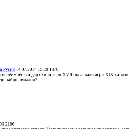
а Русия
14.07.2014 15:28
1876
 осиёимиёнагӣ дар охири асри XVIII ва аввали асри XIX ҳатман 
уҷо пайдо шудаанд?
06
2186