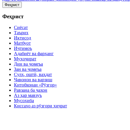
Феҳрист
Феҳрист
Сиёсат
Таърих
Иқтисод
Матбуот
Иҷтимоъ
Адабиёт ва фарҳанг
Муҳоҷират
Дин ва ҷомеъа
Зан ва ҷомеъа
Сулҳ, оштӣ, ваҳдат
Ҷавонон ва варзиш
Китобхонаи «Рӯзгор»
Равзана ба ҷахон
Аз ҳар мавзуъ
Мусоҳиба
Қиссаҳо аз рӯзгори ҳиҷрат