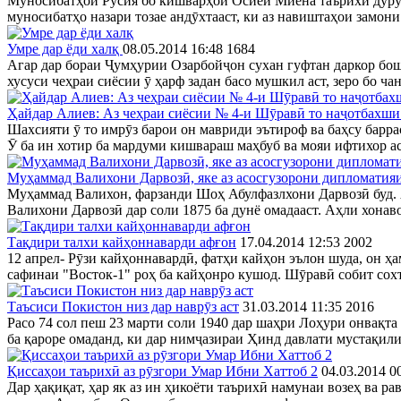
Муносибатҳои Русия бо кишварҳои Осиёи Миёна таърихи дуру
муносибатҳо назари тозае андӯхтааст, ки аз навиштаҳои замони
Умре дар ёди халқ
08.05.2014 16:48
1684
Агар дар бораи Ҷумҳурии Озарбойҷон сухан гуфтан даркор бо
хусуси чеҳраи сиёсии ӯ ҳарф задан басо мушкил аст, зеро бо ч
Ҳайдар Алиев: Аз чеҳраи сиёсии № 4-и Шӯравӣ то наҷотбахш
Шахсияти ӯ то имрӯз барои он мавриди эътироф ва баҳсу барра
Ӯ ба ин хотир ба мардуми кишвараш маҳбуб ва мояи ифтихор аст,
Муҳаммад Валихони Дарвозӣ, яке аз асосгузорони дипломати
Муҳаммад Валихон, фарзанди Шоҳ Абулфазлхони Дарвозӣ буд. 
Валихони Дарвозӣ дар соли 1875 ба дунё омадааст. Аҳли хонаво
Тақдири талхи кайҳоннаварди афғон
17.04.2014 12:53
2002
12 апрел- Рӯзи кайҳоннавардӣ, фатҳи кайҳон эълон шуда, он ҳ
сафинаи "Восток-1" роҳ ба кайҳонро кушод. Шӯравӣ собит сохт,
Таъсиси Покистон низ дар наврӯз аст
31.03.2014 11:35
2016
Расо 74 сол пеш 23 марти соли 1940 дар шаҳри Лоҳури онвақ
ба қароре омаданд, ки дар нимҷазираи Ҳинд давлати мустақил
Қиссаҳои таърихӣ аз рӯзгори Умар Ибни Хаттоб 2
04.03.2014 0
Дар ҳақиқат, ҳар як аз ин ҳикоёти таърихӣ намунаи возеҳ ва р