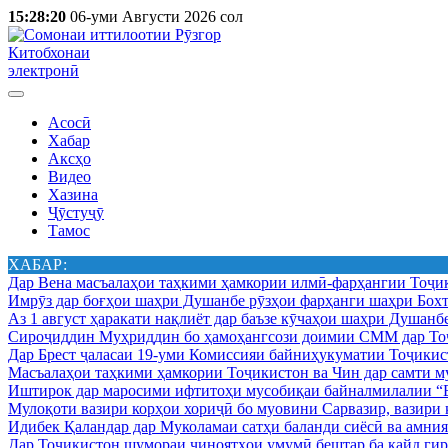
15:28:20
06-уми Августи 2026 сол
Китобхонаи
электронӣ
Асосӣ
Хабар
Аксҳо
Видео
Хазина
Ҷӯстуҷӯ
Тамос
ХАБАР:
Дар Вена масъалаҳои таҳкими ҳамкории илмӣ-фарҳангии Тоҷик
Имрӯз дар боғҳои шаҳри Душанбе рӯзҳои фарҳанги шаҳри Бохт
Аз 1 август ҳаракати нақлиёт дар баъзе кӯчаҳои шаҳри Душанб
Сироҷиддин Муҳриддин бо ҳамоҳангсози доимии СММ дар Тоҷ
Дар Брест ҷаласаи 19-уми Комиссияи байниҳукуматии Тоҷикист
Масъалаҳои таҳкими ҳамкории Тоҷикистон ва Чин дар самти му
Иштирок дар маросими ифтитоҳи мусобиқаи байналмилалии “Б
Мулоқоти вазири корҳои хориҷӣ бо муовини Сарвазир, вазир
Идибек Қаландар дар Муколамаи сатҳи баланди сиёсӣ ва амн
Дар Тоҷикистон шумораи ҷиноятҳои умумӣ бештар ба қайд гир