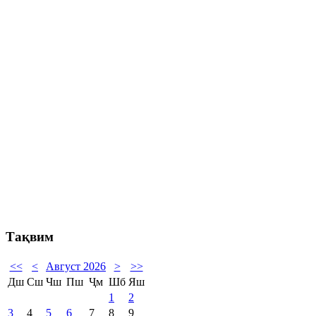
Тақвим
<<
<
Август 2026
>
>>
Дш
Сш
Чш
Пш
Ҷм
Шб
Яш
1
2
3
4
5
6
7
8
9