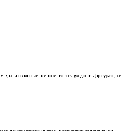
маҳалли озодсозии асирони русӣ вуҷуд дошт. Дар сурате, ки