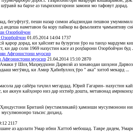
 пурмоҷароеро дорост. Таърихнигори маъруфи кишварамон, док
 шӯравӣ ва бархе аз таърихнигорони замони мо тафовут дорад.
шад, бегуфтугӯ, пеши назар симои абадзиндаи пешвои умумимил
анд андеша наметавон ба кору пайкор ва фаъолияти ҷамъиятиву с
и Озорбойҷон
01.05.2014 14:04
1737
сӣ қарор дорад, ки ҳайсият ва бузургии ӯро на танҳо мардуми 
 ки дар соли 1969 нахустин касе аз роҳбарони Озорбойҷон буд ..
яи Афғонистони муосир
21.04.2014 15:10
2870
Амаки ӯ Шоҳ Маҳмудхони Дарвозӣ аз хонаводаи шоҳони Дарвоз б
дааш мегӯянд, ки Амир Ҳабибуллоҳ ӯро " ака" хитоб мекард ...
амасола дар сайёра таҷлил мегардад. Юрий Гагарин- нахустин ка
 ки акнун кайҳонро низ дар ихтиёр дошта, метавонад амрикоиҳор
та Ҳиндустони Британӣ (мустамликавӣ) ҳамоиши мусулмонони н
и мусулмононро таъсис диҳанд.
0:12
2117
авшане аз адолати Умар ибни Хаттоб мебошад. Тавре дидем, Умар