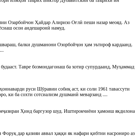
тори илмҳои таърих Виктор Дубавитский ба таърихи ин
лии Озарбойчон Ҳайдар Алиризо Оғлӣ пеши назар меояд. Аз
иёсиаш осон андешаронӣ намуд.
кишвараш, балки душманони Озорбойҷон ҳам эътироф кардаанд.
..
удааст. Тавре бозмондагонаш ба хотир супурдаанд, Муҳаммад
йҳоннаварди руси Шӯравии собиқ аст, ки соли 1961 тавассути
о, ки ба сохти сотсиализм душманӣ меварзанд ....
имҷазираи Ҳинд баргузор шуд. Иштирокчиёни ҳамоиш якдилона
и Форуқ дар қазияи аввал ҳаққи як нафари қибтии насрониро аз