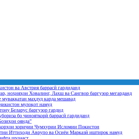
истон ва Австрия баррасӣ гардиданд
ар, ноҳияҳои Ховалинг, Лахш ва Сангвор баргузор мегарданд
е муваққатан маҳдуд карда мешавад
икистон мулоқот намуд
ону Беларус баргузор гардид
бориза бо ҷинояткорӣ баррасӣ гардиданд
озиҳои оянда”
и корҳои хориҷии Ҷумҳурии Исломии Покистон
иятии Иттиҳоди Аврупо ва Осиёи Марказӣ иштирок намуд
ифта шудааст