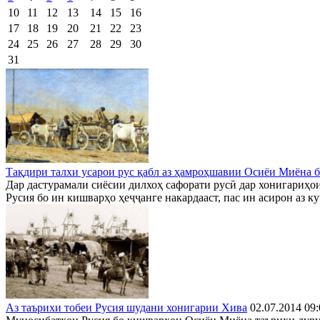
10
11
12
13
14
15
16
17
18
19
20
21
22
23
24
25
26
27
28
29
30
31
Тақдири талхи усарои рус қабл аз ҳамроҳшавии Осиёи Миёна б
Дар дастурамали сиёсии дилхоҳ сафорати русӣ дар хонигариҳои
Русия бо ин кишварҳо ҳеҷҷанге накардааст, пас ин асирон аз к
Аз таърихи тобеи Русия шудани хонигарии Хива
02.07.2014 09: