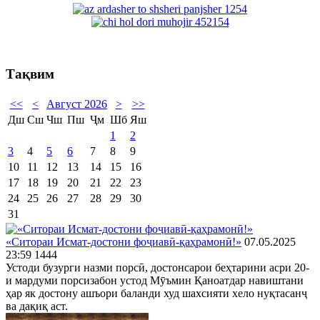
Тақвим
<<
<
Август 2026
>
>>
Дш
Сш
Чш
Пш
Ҷм
Шб
Яш
1
2
3
4
5
6
7
8
9
10
11
12
13
14
15
16
17
18
19
20
21
22
23
24
25
26
27
28
29
30
31
«Ситораи Исмат-достони фоҷиавӣ-қаҳрамонӣ!»
07.05.2025
23:59
1444
Устоди бузурги назми порсӣ, достонсарои беҳтарини асри 20-
и мардуми порсизабон устод Мӯъмин Қаноатдар навиштани
ҳар як достону ашъори баланди худ шахсияти хело нуқтасанҷ
ва дақиқ аст.