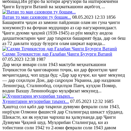
мебошад.Ин рӯзро ба хотири арҷгузорӣ ба иштирокчиёни
Ҷанги Бузурги Ватанӣ ва заҳматкашони ақибгоҳ ...
Ватан то ман сазовори ту бошам...
08.05.2023 12:33
1856
Башарияти ҷаҳон аз замони пайдоиши олам ин гуна ҷанги
хонумонсӯз ва фоҷиаи мудҳишро аз сар нагузаронидааст.
Ҷанги дуюми ҷаҳонӣ (1939-1945) аз рӯи миқёсу андоза
даҳшатноктарин ҷанг дар таърихи башарият буда, дар он беш
аз 72 давлати хурду бузурги олам ширкат варзида...
Саҳми Тоҷикистон дар Ғалабаи Ҷанги Бузурги Ватанӣ
07.05.2023 12:38
1987
Дар моҳи январи соли 1943 мактуби меҳнаткашони
Тоҷикистон ба ҷанговарони тоҷик, ки дар фронтҳои ҷанг
меҷангиданд, чоп шуда буд: «Дар ҳар куҷое, ки ҷанг мекунед
— дар соҳилҳои Дон, дар саҳроҳои Украина, дар наздикии
Ленинград, Сталинобод, соҳилҳои Панҷ, куҳҳои Помир,
водии Вахшу Ленинободро муҳофизат мекунед...
Хунинтарин муҳорибаи таърих...
07.05.2023 12:32
1685
Ҳаштод сол қабл дар таърихи дуввуми феврали соли 1943,
нирӯҳои Олмони фашистӣ дар Сталинград шикаст хӯрданд.
Шикасте, ки як нуқтаи чархиш ва ҳалкунанда дар Ҷанги
Дуввуми Ҷаҳонӣ шуд. Муҳорибаи Сталинград, ки аз
тобистони соли 1942 то 2-юми феврали соли 1943 давом