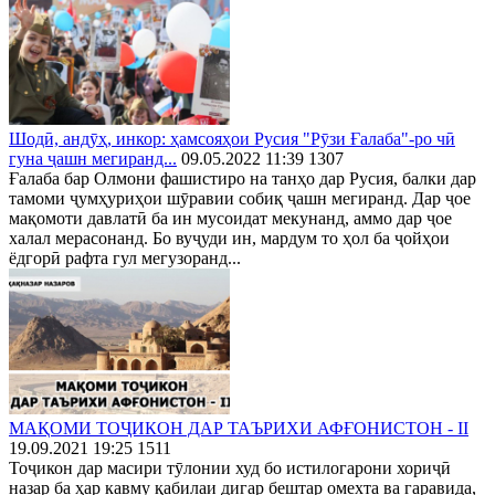
Шодӣ, андӯҳ, инкор: ҳамсояҳои Русия "Рӯзи Ғалаба"-ро чӣ
гуна ҷашн мегиранд...
09.05.2022 11:39
1307
Ғалаба бар Олмони фашистиро на танҳо дар Русия, балки дар
тамоми ҷумҳуриҳои шӯравии собиқ ҷашн мегиранд. Дар ҷое
мақомоти давлатӣ ба ин мусоидат мекунанд, аммо дар ҷое
халал мерасонанд. Бо вуҷуди ин, мардум то ҳол ба ҷойҳои
ёдгорӣ рафта гул мегузоранд...
МАҚОМИ ТОҶИКОН ДАР ТАЪРИХИ АФҒОНИСТОН - II
19.09.2021 19:25
1511
Тоҷикон дар масири тӯлонии худ бо истилогарони хориҷӣ
назар ба ҳар кавму қабилаи дигар бештар омехта ва гаравида,