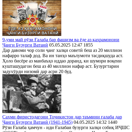
9-уми май рӯзи Ғалаба бар фашизм ва ёде аз қаҳрамонони
Ҷанги Бузурги Ватанӣ
05.05.2025 12:47
1855
Дар давоми чор соли ҷанг халқи советӣ беш аз 20 миллион
нафарро талаф дод. Ва ин танҳо маълумоти тасдиқшуда аст.
Ҳоло бисёре аз манбаъҳо иддао доранд, ки шумори воқеии
кушташудагон беш аз 40 миллион нафар аст. Бузургтарин
задухӯрди низомӣ дар асри 20 буд.
Саҳми фиристодагони Тоҷикистон дар таъмини ғалаба дар
Ҷанги Бузурги Ватанӣ (1941-1945)
04.05.2025 14:32
1440
Рӯзи Ғалаба ҳамчун - иди Ғалабаи бузурги халқи собиқ ИҶШС