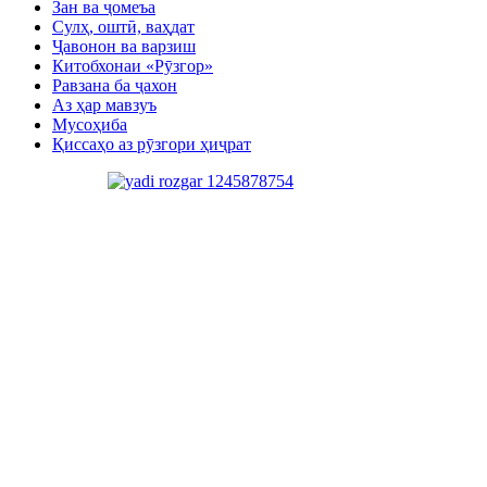
Зан ва ҷомеъа
Сулҳ, оштӣ, ваҳдат
Ҷавонон ва варзиш
Китобхонаи «Рӯзгор»
Равзана ба ҷахон
Аз ҳар мавзуъ
Мусоҳиба
Қиссаҳо аз рӯзгори ҳиҷрат