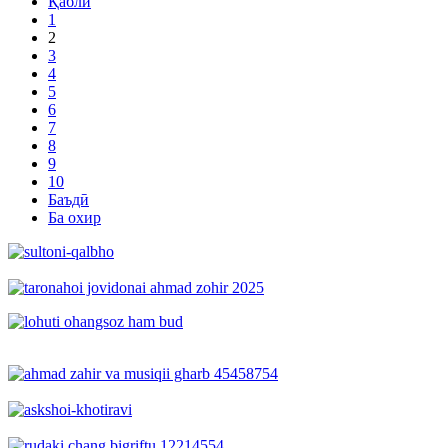
Қаблӣ
1
2
3
4
5
6
7
8
9
10
Баъдӣ
Ба охир