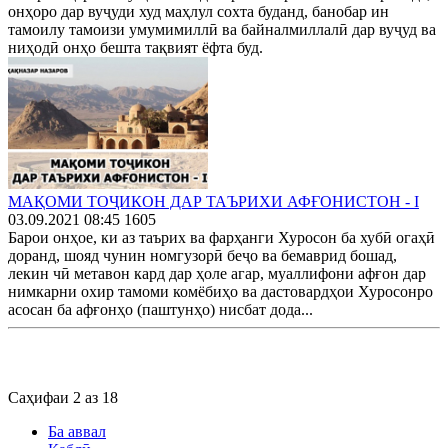
онҳоро дар вуҷуди худ маҳлул сохта буданд, банобар ин
тамоилу тамоизи умумимиллӣ ва байналмиллалӣ дар вуҷуд ва
ниҳодӣ онҳо бешта тақвият ёфта буд.
МАҚОМИ ТОҶИКОН ДАР ТАЪРИХИ АФҒОНИСТОН - I
03.09.2021 08:45
1605
Барои онҳое, ки аз таърих ва фарҳанги Хуросон ба хубӣ огаҳӣ
доранд, шояд чунин номгузорӣ беҷо ва бемаврид бошад,
лекин чӣ метавон кард дар ҳоле агар, муаллифони афғон дар
нимкарни охир тамоми комёбиҳо ва дастовардҳои Хуросонро
асосан ба афғонҳо (паштунҳо) нисбат дода...
Саҳифаи 2 аз 18
Ба аввал