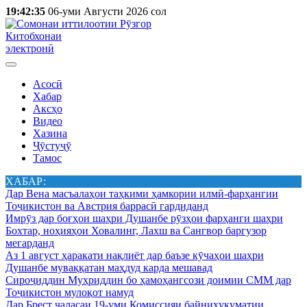
19:42:35
06-уми Августи 2026 сол
Китобхонаи
электронӣ
Асосӣ
Хабар
Аксҳо
Видео
Хазина
Ҷӯстуҷӯ
Тамос
ХАБАР:
Дар Вена масъалаҳои таҳкими ҳамкории илмӣ-фарҳангии
Тоҷикистон ва Австрия баррасӣ гардиданд
Имрӯз дар боғҳои шаҳри Душанбе рӯзҳои фарҳанги шаҳри
Бохтар, ноҳияҳои Ховалинг, Лахш ва Сангвор баргузор
мегарданд
Аз 1 август ҳаракати нақлиёт дар баъзе кӯчаҳои шаҳри
Душанбе муваққатан маҳдуд карда мешавад
Сироҷиддин Муҳриддин бо ҳамоҳангсози доимии СММ дар
Тоҷикистон мулоқот намуд
Дар Брест ҷаласаи 19-уми Комиссияи байниҳукуматии