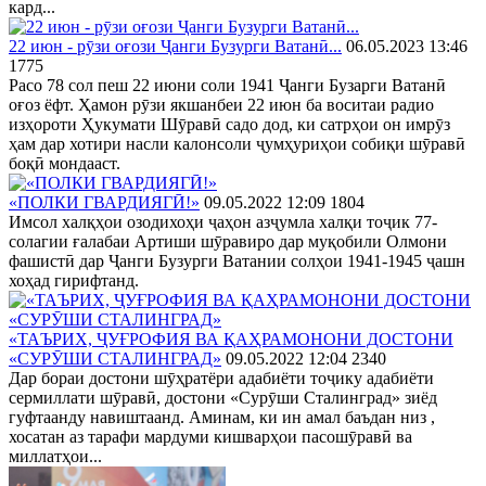
кард...
22 июн - рӯзи оғози Ҷанги Бузурги Ватанӣ...
06.05.2023 13:46
1775
Расо 78 сол пеш 22 июни соли 1941 Ҷанги Бузарги Ватанӣ
оғоз ёфт. Ҳамон рӯзи якшанбеи 22 июн ба воситаи радио
изҳороти Ҳукумати Шӯравӣ садо дод, ки сатрҳои он имрӯз
ҳам дар хотири насли калонсоли ҷумҳуриҳои собиқи шӯравӣ
боқӣ мондааст.
«ПОЛКИ ГВАРДИЯГӢ!»
09.05.2022 12:09
1804
Имсол халқҳои озодихоҳи ҷаҳон азҷумла халқи тоҷик 77-
солагии ғалабаи Артиши шӯравиро дар муқобили Олмони
фашистӣ дар Ҷанги Бузурги Ватании солҳои 1941-1945 ҷашн
хоҳад гирифтанд.
«ТАЪРИХ, ҶУҒРОФИЯ ВА ҚАҲРАМОНОНИ ДОСТОНИ
«СУРӮШИ СТАЛИНГРАД»
09.05.2022 12:04
2340
Дар бораи достони шӯҳратёри адабиёти тоҷику адабиёти
сермиллати шӯравӣ, достони «Сурӯши Сталинград» зиёд
гуфтаанду навиштаанд. Аминам, ки ин амал баъдан низ ,
хосатан аз тарафи мардуми кишварҳои пасошӯравӣ ва
миллатҳои...