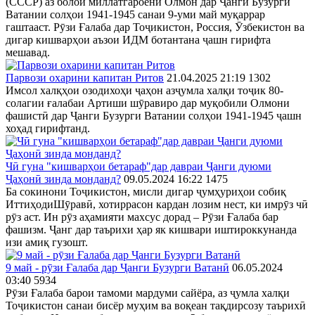
(СССР) аз болои миллатгароёни Олмон дар Ҷанги Бузурги
Ватании солҳои 1941-1945 санаи 9-уми май муқаррар
гаштааст. Рӯзи Ғалаба дар Тоҷикистон, Россия, Ӯзбекистон ва
дигар кишварҳои аъзои ИДМ ботантана ҷашн гирифта
мешавад.
Парвози охарини капитан Ритов
21.04.2025 21:19
1302
Имсол халқҳои озодихоҳи ҷаҳон азҷумла халқи тоҷик 80-
солагии ғалабаи Артиши шӯравиро дар муқобили Олмони
фашистӣ дар Ҷанги Бузурги Ватании солҳои 1941-1945 ҷашн
хоҳад гирифтанд.
Чӣ гуна "кишварҳои бетараф"дар давраи Ҷанги дуюми
Ҷаҳонӣ зинда монданд?
09.05.2024 16:22
1475
Ба сокинони Тоҷикистон, мисли дигар ҷумҳуриҳои собиқ
ИттиҳодиШӯравӣ, хотиррасон кардан лозим нест, ки имрӯз чӣ
рӯз аст. Ин рӯз аҳамияти махсус дорад – Рӯзи Ғалаба бар
фашизм. Ҷанг дар таърихи ҳар як кишвари иштироккунанда
изи амиқ гузошт.
9 май - рӯзи Ғалаба дар Ҷанги Бузурги Ватанӣ
06.05.2024
03:40
5934
Рӯзи Ғалаба барои тамоми мардуми сайёра, аз ҷумла халқи
Тоҷикистон санаи бисёр муҳим ва воқеан тақдирсозу таърихӣ