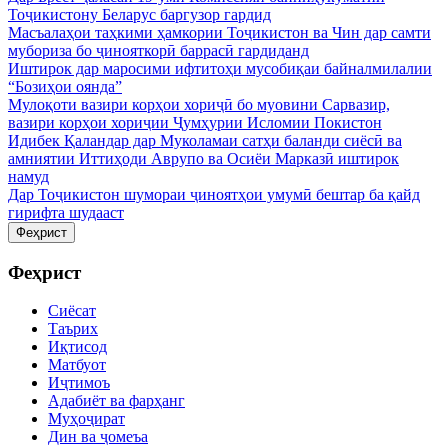
Тоҷикистону Беларус баргузор гардид
Масъалаҳои таҳкими ҳамкории Тоҷикистон ва Чин дар самти
мубориза бо ҷинояткорӣ баррасӣ гардиданд
Иштирок дар маросими ифтитоҳи мусобиқаи байналмилалии
“Бозиҳои оянда”
Мулоқоти вазири корҳои хориҷӣ бо муовини Сарвазир,
вазири корҳои хориҷии Ҷумҳурии Исломии Покистон
Идибек Қаландар дар Муколамаи сатҳи баланди сиёсӣ ва
амниятии Иттиҳоди Аврупо ва Осиёи Марказӣ иштирок
намуд
Дар Тоҷикистон шумораи ҷиноятҳои умумӣ бештар ба қайд
гирифта шудааст
Феҳрист
Феҳрист
Сиёсат
Таърих
Иқтисод
Матбуот
Иҷтимоъ
Адабиёт ва фарҳанг
Муҳоҷират
Дин ва ҷомеъа