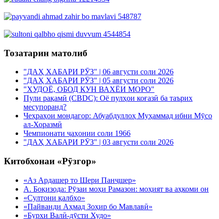
Тозатарин матолиб
"ДАҲ ХАБАРИ РӮЗ" | 06 августи соли 2026
"ДАҲ ХАБАРИ РӮЗ" | 05 августи соли 2026
"ХУДОЁ, ОБОД КУН ВАХЁИ МОРО"
Пули рақамӣ (CBDC): Оё пулҳои коғазӣ ба таърих
месупоранд?
Чеҳраҳои мондагор: Абуабдуллоҳ Муҳаммад ибни Мӯсо
ал-Хоразмӣ
Чемпионати ҷаҳонии соли 1966
"ДАҲ ХАБАРИ РӮЗ" | 03 августи соли 2026
Китобхонаи «Рӯзгор»
«Аз Ардашер то Шери Панҷшер»
А. Боқизода: Рӯзаи моҳи Рамазон: моҳият ва аҳкоми он
«Султони қалбҳо»
«Пайванди Аҳмад Зоҳир бо Мавлавӣ»
«Бурхи Валӣ-дӯсти Худо»