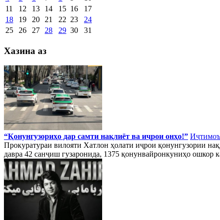
11
12
13
14
15
16
17
18
19
20
21
22
23
24
25
26
27
28
29
30
31
Хазина аз
“Қонунгузориҳо дар самти нақлиёт ва иҷрои онҳо!”
Иҷтимо
Прокуратураи вилояти Хатлон ҳолати иҷрои қонунгузории нақл
давра 42 санҷиш гузаронида, 1375 қонунвайронкуниҳо ошкор к