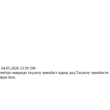
ъ
04.05.2026 23:59
296
иётро мавриди таҳлилу ҷамъбаст қарор дод.Таҳлилу ҷамъбасти 
арда шуд.