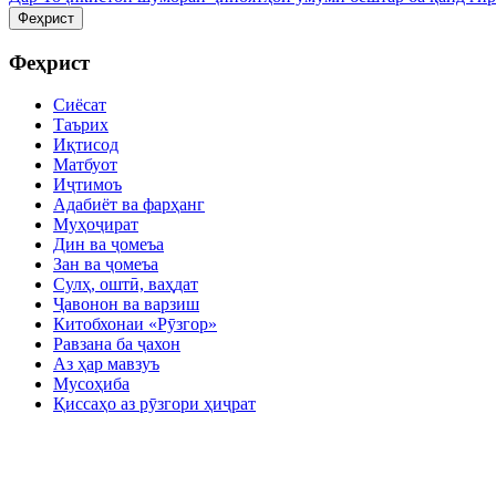
Феҳрист
Феҳрист
Сиёсат
Таърих
Иқтисод
Матбуот
Иҷтимоъ
Адабиёт ва фарҳанг
Муҳоҷират
Дин ва ҷомеъа
Зан ва ҷомеъа
Сулҳ, оштӣ, ваҳдат
Ҷавонон ва варзиш
Китобхонаи «Рӯзгор»
Равзана ба ҷахон
Аз ҳар мавзуъ
Мусоҳиба
Қиссаҳо аз рӯзгори ҳиҷрат