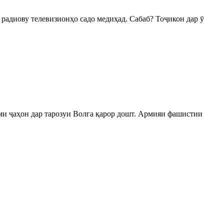
з радиову телевизионҳо садо медиҳад. Сабаб? Тоҷикон дар ӯ
оми ҷаҳон дар тарозуи Волга қарор дошт. Армияи фашистии