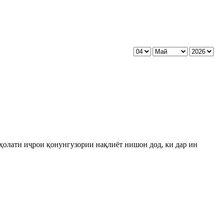
ҳолати иҷрои қонунгузории нақлиёт нишон дод, ки дар ин