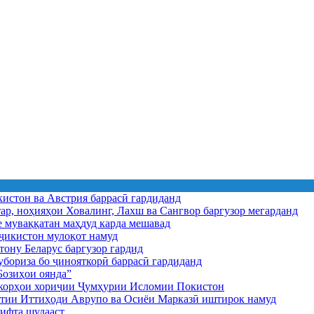
истон ва Австрия баррасӣ гардиданд
ар, ноҳияҳои Ховалинг, Лахш ва Сангвор баргузор мегарданд
е муваққатан маҳдуд карда мешавад
икистон мулоқот намуд
ону Беларус баргузор гардид
бориза бо ҷинояткорӣ баррасӣ гардиданд
озиҳои оянда”
и корҳои хориҷии Ҷумҳурии Исломии Покистон
иятии Иттиҳоди Аврупо ва Осиёи Марказӣ иштирок намуд
ифта шудааст