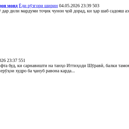
фон монд
Ёди рӯзгори ширин
04.05.2026 23:39
503
ӯ дар дили мардуми тоҷик чунон ҷой дорад, ки ҳар шаб садояш а
026 23:37
551
рифта буд, ки сарнавишти на танҳо Иттиҳоди Шӯравӣ, балки там
ерӯҳои худро ба ҷануб равона карда...