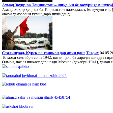
Аҳмад Зоҳир ва Тоҷикистон – ишқе, ки бе вохӯрӣ ҳам шуку
Аҳмад Зоҳир ҳеҷ гоҳ ба Тоҷикистон наомадааст. Бо вуҷуди ин, 
овози ҳамзабони гумшударо шуниданд.
Сталинград, Курск ва тоҷикон дар авҷи ҷанг
Таърих
04.05.2
То моҳи сентябри соли 1942, вазъи ҷанг ба дараҷае шиддат ги
Олмон, пас аз шикаст дар назди Москва (декабри 1941), ҳамаи н