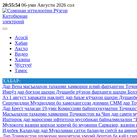
20:55:54
06-уми Августи 2026 сол
Китобхонаи
электронӣ
Асосӣ
Хабар
Аксҳо
Видео
Хазина
Ҷӯстуҷӯ
Тамос
ХАБАР:
Дар Вена масъалаҳои таҳкими ҳамкории илмӣ-фарҳангии Тоҷик
Имрӯз дар боғҳои шаҳри Душанбе рӯзҳои фарҳанги шаҳри Бохт
Аз 1 август ҳаракати нақлиёт дар баъзе кӯчаҳои шаҳри Душанб
Сироҷиддин Муҳриддин бо ҳамоҳангсози доимии СММ дар Тоҷ
Дар Брест ҷаласаи 19-уми Комиссияи байниҳукуматии Тоҷикист
Масъалаҳои таҳкими ҳамкории Тоҷикистон ва Чин дар самти му
Иштирок дар маросими ифтитоҳи мусобиқаи байналмилалии “Б
Мулоқоти вазири корҳои хориҷӣ бо муовини Сарвазир, вазир
Идибек Қаландар дар Муколамаи сатҳи баланди сиёсӣ ва амн
Дар Тоҷикистон шумораи ҷиноятҳои умумӣ бештар ба қайд гир