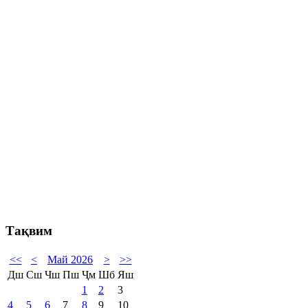
Тақвим
<<
<
Май 2026
>
>>
Дш
Сш
Чш
Пш
Ҷм
Шб
Яш
1
2
3
4
5
6
7
8
9
10