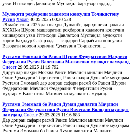
узви Иттиҳоди Давлатҳои Мустақил баргузор гардид.
Мулоқоти роҳбарони хадамоти консулии Тоҷикистону
Русия
Хабар
30.05.2025 00:30
528
28 майи соли 2025 дар шаҳри Душанбе, дар ҳошияи ҷаласаи
XXXII-и Шӯрои машваратии роҳбарони хадамоти консулии
кишварҳои узви Иттиҳоди Давлатҳои Мустақил, мулоқоти
кории Баҳодур Сафарзода — сардори Сарраёсати консулии
Вазорати корҳои хориҷии Ҷумҳурии Тоҷикистон ...
Рустами Эмомалӣ бо Раиси Шурои Федератсияи Маҷлиси
Федералии Русия Валентина Матвиенко мулоқот намуданд
Сиёсат
29.05.2025 11:19
792
Дирӯз дар шаҳри Москва Раиси Маҷлиси миллии Маҷлиси
Олии Ҷумҳурии Тоҷикистон, Раиси шаҳри Душанбе муҳтарам
Рустами Эмомалӣ дар доираи сафари расмӣ бо Раиси Шурои
Федератсияи Маҷлиси Федералии Федератсияи Русия
муҳтарам Валентина Матвиенко мулоқот намуданд.
Рустами Эмомалӣ бо Раиси Думаи давлатии Маҷлиси
Федералии Федератсияи Русия Вячеслав Володин мулоқот
намуданд
Сиёсат
29.05.2025 11:16
683
Дар доираи сафари расмӣ Раиси Маҷлиси миллии Маҷлиси
Олии Ҷумҳурии Тоҷикистон, Раиси шаҳри Душанбе муҳтарам
Рустами Эмомалӣ бо Раиси Думаи давлатии Маҷлиси