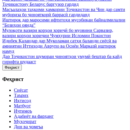
Тоҷикистону Беларус баргузор гардид
Масъалаҳои таҳкими ҳамкории Тоҷикистон ва Чин дар самти
мубориза бо ҷинояткорӣ баррасӣ гардиданд
Иштирок дар маросими ифтитоҳи мусобиқаи байналмилалии
“Бозиҳои оянда”
Мулоқоти вазири корҳои хориҷӣ бо муовини Сарвазир,
вазири корҳои хориҷии Ҷумҳурии Исломии Покистон
Идибек Қаландар дар Муколамаи сатҳи баланди сиёсӣ ва
амниятии Иттиҳоди Аврупо ва Осиёи Марказӣ иштирок
намуд
Дар Тоҷикистон шумораи ҷиноятҳои умумӣ бештар ба қайд
гирифта шудааст
Феҳрист
Феҳрист
Сиёсат
Таърих
Иқтисод
Матбуот
Иҷтимоъ
Адабиёт ва фарҳанг
Муҳоҷират
Дин ва ҷомеъа