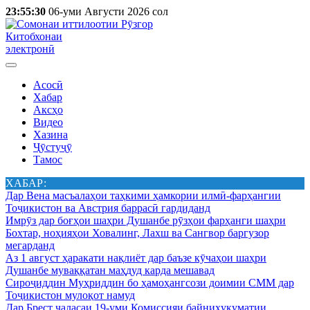
23:55:30
06-уми Августи 2026 сол
Китобхонаи
электронӣ
Асосӣ
Хабар
Аксҳо
Видео
Хазина
Ҷӯстуҷӯ
Тамос
ХАБАР:
Дар Вена масъалаҳои таҳкими ҳамкории илмӣ-фарҳангии
Тоҷикистон ва Австрия баррасӣ гардиданд
Имрӯз дар боғҳои шаҳри Душанбе рӯзҳои фарҳанги шаҳри
Бохтар, ноҳияҳои Ховалинг, Лахш ва Сангвор баргузор
мегарданд
Аз 1 август ҳаракати нақлиёт дар баъзе кӯчаҳои шаҳри
Душанбе муваққатан маҳдуд карда мешавад
Сироҷиддин Муҳриддин бо ҳамоҳангсози доимии СММ дар
Тоҷикистон мулоқот намуд
Дар Брест ҷаласаи 19-уми Комиссияи байниҳукуматии