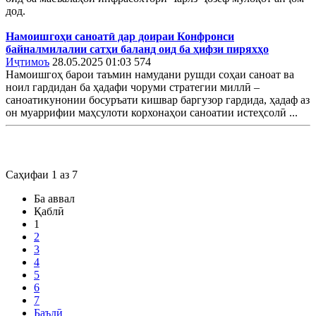
дод.
Намоишгоҳи саноатӣ дар доираи Конфронси
байналмилалии сатҳи баланд оид ба ҳифзи пиряхҳо
Иҷтимоъ
28.05.2025 01:03
574
Намоишгоҳ барои таъмин намудани рушди соҳаи саноат ва
ноил гардидан ба ҳадафи чоруми стратегии миллӣ –
саноатикунонии босуръати кишвар баргузор гардида, ҳадаф аз
он муаррифии маҳсулоти корхонаҳои саноатии истеҳсолӣ ...
Саҳифаи 1 аз 7
Ба аввал
Қаблӣ
1
2
3
4
5
6
7
Баъдӣ