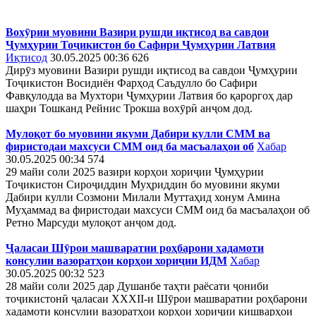
Вохӯрии муовини Вазири рушди иқтисод ва савдои
Ҷумҳурии Тоҷикистон бо Сафири Ҷумҳурии Латвия
Иқтисод
30.05.2025 00:36
626
Дирӯз муовини Вазири рушди иқтисод ва савдои Ҷумҳурии
Тоҷикистон Восидиён Фарҳод Саъдулло бо Сафири
Фавқулодда ва Мухтори Ҷумҳурии Латвия бо қароргоҳ дар
шаҳри Тошканд Рейнис Трокша вохӯрӣ анҷом дод.
Мулоқот бо муовини якуми Дабири кулли СММ ва
фиристодаи махсуси СММ оид ба масъалаҳои об
Хабар
30.05.2025 00:34
574
29 майи соли 2025 вазири корҳои хориҷии Ҷумҳурии
Тоҷикистон Сироҷиддин Муҳриддин бо муовини якуми
Дабири кулли Созмони Милали Муттаҳид хонум Амина
Муҳаммад ва фиристодаи махсуси СММ оид ба масъалаҳои об
Ретно Марсуди мулоқот анҷом дод.
Ҷаласаи Шӯрои машваратии роҳбарони хадамоти
консулии вазоратҳои корҳои хориҷии ИДМ
Хабар
30.05.2025 00:32
523
28 майи соли 2025 дар Душанбе таҳти раёсати ҷониби
тоҷикистонӣ ҷаласаи XXXII-и Шӯрои машваратии роҳбарони
хадамоти консулии вазоратҳои корҳои хориҷии кишварҳои