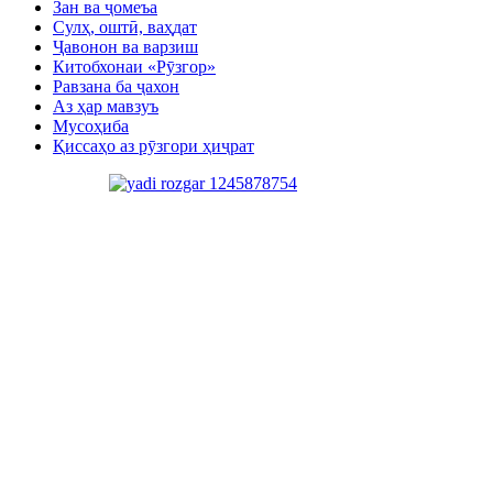
Зан ва ҷомеъа
Сулҳ, оштӣ, ваҳдат
Ҷавонон ва варзиш
Китобхонаи «Рӯзгор»
Равзана ба ҷахон
Аз ҳар мавзуъ
Мусоҳиба
Қиссаҳо аз рӯзгори ҳиҷрат