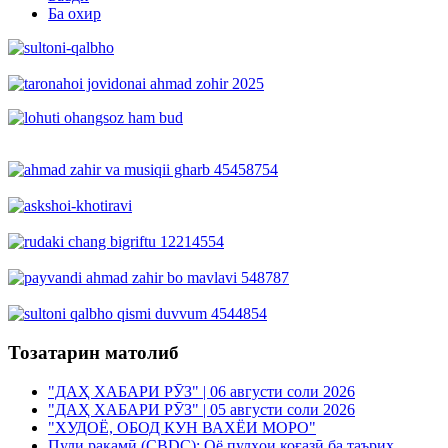
Ба охир
Тозатарин матолиб
"ДАҲ ХАБАРИ РӮЗ" | 06 августи соли 2026
"ДАҲ ХАБАРИ РӮЗ" | 05 августи соли 2026
"ХУДОЁ, ОБОД КУН ВАХЁИ МОРО"
Пули рақамӣ (CBDC): Оё пулҳои коғазӣ ба таърих