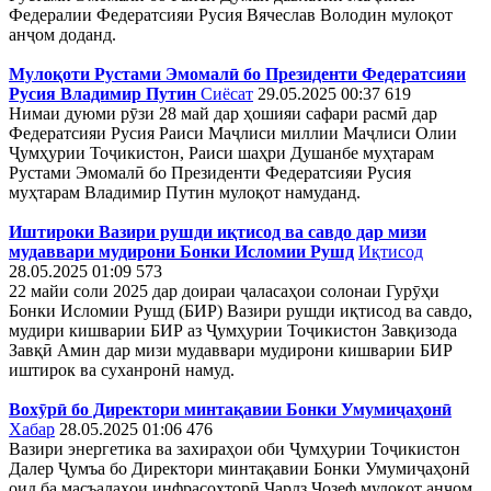
Федералии Федератсияи Русия Вячеслав Володин мулоқот
анҷом доданд.
Мулоқоти Рустами Эмомалӣ бо Президенти Федератсияи
Русия Владимир Путин
Сиёсат
29.05.2025 00:37
619
Нимаи дуюми рӯзи 28 май дар ҳошияи сафари расмӣ дар
Федератсияи Русия Раиси Маҷлиси миллии Маҷлиси Олии
Ҷумҳурии Тоҷикистон, Раиси шаҳри Душанбе муҳтарам
Рустами Эмомалӣ бо Президенти Федератсияи Русия
муҳтарам Владимир Путин мулоқот намуданд.
Иштироки Вазири рушди иқтисод ва савдо дар мизи
мудаввари мудирони Бонки Исломии Рушд
Иқтисод
28.05.2025 01:09
573
22 майи соли 2025 дар доираи ҷаласаҳои солонаи Гурӯҳи
Бонки Исломии Рушд (БИР) Вазири рушди иқтисод ва савдо,
мудири кишварии БИР аз Ҷумҳурии Тоҷикистон Завқизода
Завқӣ Амин дар мизи мудаввари мудирони кишварии БИР
иштирок ва суханронӣ намуд.
Вохӯрӣ бо Директори минтақавии Бонки Умумиҷаҳонӣ
Хабар
28.05.2025 01:06
476
Вазири энергетика ва захираҳои оби Ҷумҳурии Тоҷикистон
Далер Ҷумъа бо Директори минтақавии Бонки Умумиҷаҳонӣ
оид ба масъалаҳои инфрасохторӣ Чарлз Ҷозеф мулоқот анҷом