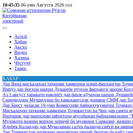
10:45:35
06-уми Августи 2026 сол
Китобхонаи
электронӣ
Асосӣ
Хабар
Аксҳо
Видео
Хазина
Ҷӯстуҷӯ
Тамос
ХАБАР:
Дар Вена масъалаҳои таҳкими ҳамкории илмӣ-фарҳангии Тоҷик
Имрӯз дар боғҳои шаҳри Душанбе рӯзҳои фарҳанги шаҳри Бохт
Аз 1 август ҳаракати нақлиёт дар баъзе кӯчаҳои шаҳри Душанб
Сироҷиддин Муҳриддин бо ҳамоҳангсози доимии СММ дар Тоҷ
Дар Брест ҷаласаи 19-уми Комиссияи байниҳукуматии Тоҷикист
Масъалаҳои таҳкими ҳамкории Тоҷикистон ва Чин дар самти му
Иштирок дар маросими ифтитоҳи мусобиқаи байналмилалии “Б
Мулоқоти вазири корҳои хориҷӣ бо муовини Сарвазир, вазир
Идибек Қаландар дар Муколамаи сатҳи баланди сиёсӣ ва амн
Дар Тоҷикистон шумораи ҷиноятҳои умумӣ бештар ба қайд гир