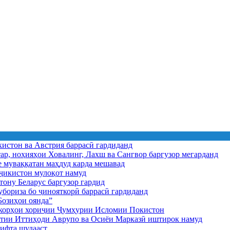
истон ва Австрия баррасӣ гардиданд
ар, ноҳияҳои Ховалинг, Лахш ва Сангвор баргузор мегарданд
е муваққатан маҳдуд карда мешавад
икистон мулоқот намуд
ону Беларус баргузор гардид
бориза бо ҷинояткорӣ баррасӣ гардиданд
озиҳои оянда”
и корҳои хориҷии Ҷумҳурии Исломии Покистон
иятии Иттиҳоди Аврупо ва Осиёи Марказӣ иштирок намуд
ифта шудааст