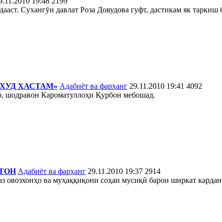
9.11.2010 19:48
2199
аст. Сухангӯи давлат Роза Довудова гуфт, дастикам як таркиш б
ХУД ҲАСТАМ»
Адабиёт ва фарҳанг
29.11.2010 19:41
4092
ар, шодравон Кароматуллоҳи Қурбон мебошад.
ТОН
Адабиёт ва фарҳанг
29.11.2010 19:37
2914
аз овозхонҳо ва муҳаққиқони соҳаи мусиқӣ барои ширкат кардан 