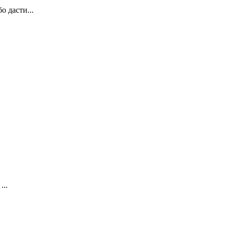
о дасти...
...