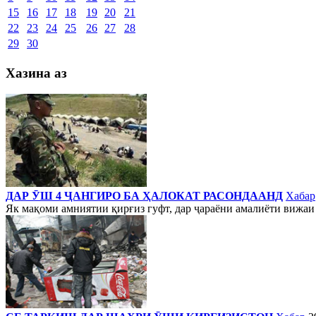
15
16
17
18
19
20
21
22
23
24
25
26
27
28
29
30
Хазина аз
ДАР ӮШ 4 ҶАНГИРО БА ҲАЛОКАТ РАСОНДААНД
Хабар
Як мақоми амниятии қирғиз гуфт, дар ҷараёни амалиёти вижаи 