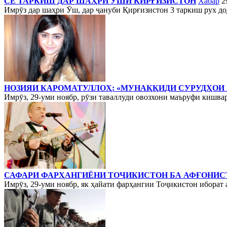
СЕ ТАРКИШ ДАР ШАҲРИ ӮШИ ҚИРҒИЗИСТОН
Хабар
2
Имрӯз дар шаҳри Ӯш, дар ҷануби Қирғизистон 3 таркиш рух дода
НОЗИЯИ КАРОМАТУЛЛОҲ: «МУНАҚҚИДИ СУРУДҲОИ 
Имрӯз, 29-уми ноябр, рӯзи таваллуди овозхони маъруфи кишв
САФАРИ ФАРҲАНГИЁНИ ТОҶИКИСТОН БА АФҒОНИС
Имрӯз, 29-уми ноябр, як ҳайати фарҳангии Тоҷикистон иборат 