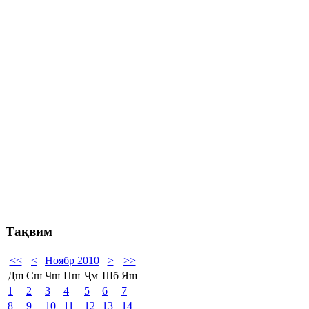
Тақвим
<<
<
Ноябр 2010
>
>>
Дш
Сш
Чш
Пш
Ҷм
Шб
Яш
1
2
3
4
5
6
7
8
9
10
11
12
13
14