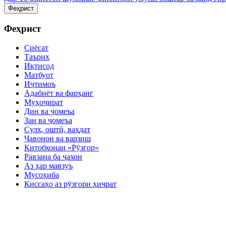
Феҳрист
Феҳрист
Сиёсат
Таърих
Иқтисод
Матбуот
Иҷтимоъ
Адабиёт ва фарҳанг
Муҳоҷират
Дин ва ҷомеъа
Зан ва ҷомеъа
Сулҳ, оштӣ, ваҳдат
Ҷавонон ва варзиш
Китобхонаи «Рӯзгор»
Равзана ба ҷахон
Аз ҳар мавзуъ
Мусоҳиба
Қиссаҳо аз рӯзгори ҳиҷрат