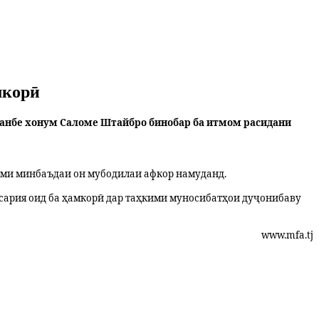
мкорӣ
шанбе хонум Саломе Штайбро бинобар ба итмом расидани
ими минбаъдаи он мубодилаи афкор намуданд.
сария оид ба ҳамкорӣ дар таҳкими муносибатҳои дуҷонибаву
www.mfa.tj