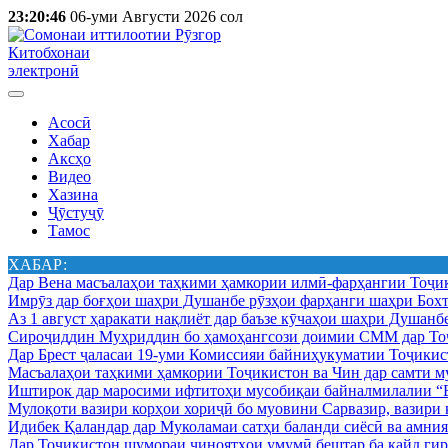
23:20:46
06-уми Августи 2026 сол
Китобхонаи
электронӣ
Асосӣ
Хабар
Аксҳо
Видео
Хазина
Ҷӯстуҷӯ
Тамос
ХАБАР:
Дар Вена масъалаҳои таҳкими ҳамкории илмӣ-фарҳангии Тоҷик
Имрӯз дар боғҳои шаҳри Душанбе рӯзҳои фарҳанги шаҳри Бохт
Аз 1 август ҳаракати нақлиёт дар баъзе кӯчаҳои шаҳри Душанб
Сироҷиддин Муҳриддин бо ҳамоҳангсози доимии СММ дар Тоҷ
Дар Брест ҷаласаи 19-уми Комиссияи байниҳукуматии Тоҷикист
Масъалаҳои таҳкими ҳамкории Тоҷикистон ва Чин дар самти му
Иштирок дар маросими ифтитоҳи мусобиқаи байналмилалии “Б
Мулоқоти вазири корҳои хориҷӣ бо муовини Сарвазир, вазир
Идибек Қаландар дар Муколамаи сатҳи баланди сиёсӣ ва амн
Дар Тоҷикистон шумораи ҷиноятҳои умумӣ бештар ба қайд гир