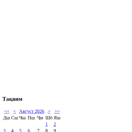
Тақвим
<<
<
Август 2026
>
>>
Дш
Сш
Чш
Пш
Ҷм
Шб
Яш
1
2
3
4
5
6
7
8
9