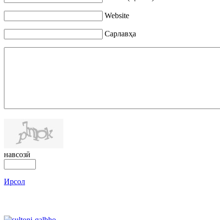
Website
Сарлавҳа
навсозӣ
Ирсол