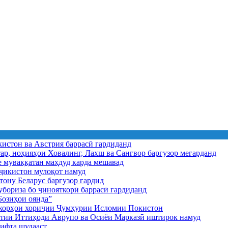
истон ва Австрия баррасӣ гардиданд
ар, ноҳияҳои Ховалинг, Лахш ва Сангвор баргузор мегарданд
е муваққатан маҳдуд карда мешавад
икистон мулоқот намуд
ону Беларус баргузор гардид
бориза бо ҷинояткорӣ баррасӣ гардиданд
озиҳои оянда”
и корҳои хориҷии Ҷумҳурии Исломии Покистон
иятии Иттиҳоди Аврупо ва Осиёи Марказӣ иштирок намуд
ифта шудааст