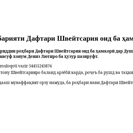
ҳбарияти Дафтари Швейтсария оид ба ҳа
уҳриддин роҳбари Дафтари Швейтсария оид ба ҳамкорӣ дар Ду
всуф хонум Дениз Лютиро ба ҳузур пазируфт.
ону Швейтсарияро баланд арзёбӣ карда, роҷеъ ба рушд ва таҳк
дааш муваффақият орзу намуда, ба роҳбари нави Дафтари Швейт