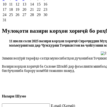
10
11
12
13
14
15
16
17
18
19
20
21
22
23
24
25
26
27
28
29
30
31
Мулоқоти вазири корҳои хориҷӣ бо ро
11 июли соли 2025 вазири корҳои хориҷӣ Сироҷиддин М
маъмурияташ дар Ҷумҳурии Тоҷикистон ва ҷойгузини ма
Зимни вохӯрӣ тарафҳо сатҳи муносибатҳои дуҷонибаи Тоҷикист
Вазири корҳои хориҷӣ ба Саломе Штайб дар фаъолияти минбаъ
бисёрҷониба барору комёбӣ таманно намуд.
Назари Шумо
E-mail (Ҳатмӣ)