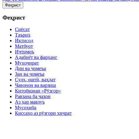
Феҳрист
Феҳрист
Сиёсат
Таърих
Иқтисод
Матбуот
Иҷтимоъ
Адабиёт ва фарҳанг
Муҳоҷират
Дин ва ҷомеъа
Зан ва ҷомеъа
Сулҳ, оштӣ, ваҳдат
Ҷавонон ва варзиш
Китобхонаи «Рӯзгор»
Равзана ба ҷахон
Аз ҳар мавзуъ
Мусоҳиба
Қиссаҳо аз рӯзгори ҳиҷрат