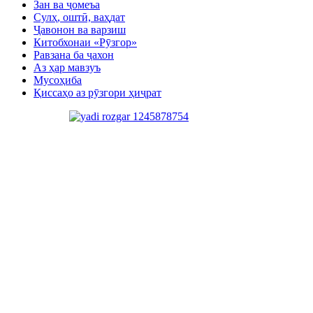
Зан ва ҷомеъа
Сулҳ, оштӣ, ваҳдат
Ҷавонон ва варзиш
Китобхонаи «Рӯзгор»
Равзана ба ҷахон
Аз ҳар мавзуъ
Мусоҳиба
Қиссаҳо аз рӯзгори ҳиҷрат