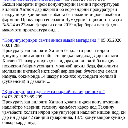
Бахши назорати иҷрои қонунгузории замини прокуратураи
вилояти Хатлон дар якҷоягӣ бо кормандони прокуратураи
шаҳру ноҳияҳои вилоят вобаста ба таъмини иҷрои талаботи
фармони Прокурори генералии Ҷумҳурии Тоҷикистон таҳти
№5-24 аз 27-уми феврали соли 2019 «Дар бораи вазифаҳои
мақомоти прокуратура оид...
“Қонунгузориҳои самти андоз амалӣ мегарданд!”
05.05.2026
00:01
288
Прокуратураи вилояти Хатлон ба ҳолати риояи иҷрои
қонунгузории андоз пайваста диққат медиҳад.Дар вилояти
Хатлон 11 шаҳру ноҳияҳо ва идораҳои вилоятӣ ба шаҳру
ноҳияҳои ѓайримусоидати молиявӣ дохил буда, фаъолияти
молиявии иҷтимоӣ иқтисодӣ дар доираи буҷети худ амали
намуда, боқимонда 14 шаҳру ноҳияҳо мусоидати молиявӣ
(субвенсия)-и давлатӣ ...
“Қонунгузориҳо дар самти нақлиёт ва иҷрои онҳо!”
04.05.2026 23:59
299
Прокуратураи вилояти Хатлон ҳолати иҷрои қонунгузории
нақлиётро мавриди таҳлилу ҷамъбаст қарор дод.Таҳлилу
ҷамъбасти ҳолати иҷрои қонунгузории нақлиёт нишон дод, ки
дар ин давра 42 санҷиш гузаронида, 1375 қонунвайронкуниҳо
ошкор карда шуд.