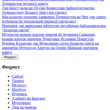
Тоҷикистон мулоқот намуд
Дар Брест ҷаласаи 19-уми Комиссияи байниҳукуматии
Тоҷикистону Беларус баргузор гардид
Масъалаҳои таҳкими ҳамкории Тоҷикистон ва Чин дар самти
мубориза бо ҷинояткорӣ баррасӣ гардиданд
Иштирок дар маросими ифтитоҳи мусобиқаи байналмилалии
“Бозиҳои оянда”
Мулоқоти вазири корҳои хориҷӣ бо муовини Сарвазир,
вазири корҳои хориҷии Ҷумҳурии Исломии Покистон
Идибек Қаландар дар Муколамаи сатҳи баланди сиёсӣ ва
амниятии Иттиҳоди Аврупо ва Осиёи Марказӣ иштирок
намуд
Феҳрист
Феҳрист
Сиёсат
Таърих
Иқтисод
Матбуот
Иҷтимоъ
Адабиёт ва фарҳанг
Муҳоҷират
Дин ва ҷомеъа