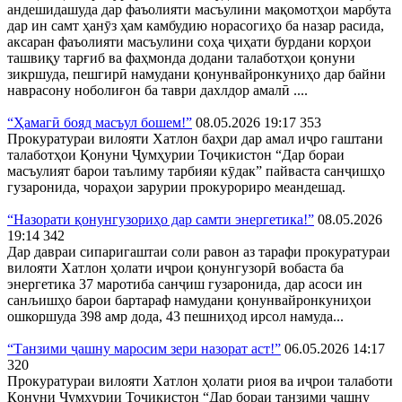
андешидашуда дар фаъолияти масъулини мақомотҳои марбута
дар ин самт ҳанӯз ҳам камбудию норасогиҳо ба назар расида,
аксаран фаъолияти масъулини соҳа ҷиҳати бурдани корҳои
ташвиқу тарғиб ва фаҳмонда додани талаботҳои қонуни
зикршуда, пешгирӣ намудани қонунвайронкуниҳо дар байни
наврасону ноболиғон ба таври дахлдор амалӣ ....
“Ҳамагӣ бояд масъул бошем!”
08.05.2026 19:17
353
Прокуратураи вилояти Хатлон баҳри дар амал иҷро гаштани
талаботҳои Қонуни Ҷумҳурии Тоҷикистон “Дар бораи
масъулият барои таълиму тарбияи кӯдак” пайваста санҷишҳо
гузаронида, чораҳои зарурии прокурориро меандешад.
“Назорати қонунгузориҳо дар самти энергетика!”
08.05.2026
19:14
342
Дар давраи сипаригаштаи соли равон аз тарафи прокуратураи
вилояти Хатлон ҳолати иҷрои қонунгузорӣ вобаста ба
энергетика 37 маротиба санҷиш гузаронида, дар асоси ин
санљишҳо барои бартараф намудани қонунвайронкуниҳои
ошкоршуда 398 амр дода, 43 пешниҳод ирсол намуда...
“Танзими ҷашну маросим зери назорат аст!”
06.05.2026 14:17
320
Прокуратураи вилояти Хатлон ҳолати риоя ва иҷрои талаботи
Қонуни Ҷумҳурии Тоҷикистон “Дар бораи танзими ҷашну