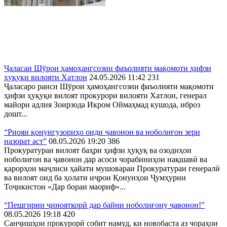
Ҷаласаи Шӯрои ҳамоҳангсозии фаъолияти мақомоти ҳифзи
ҳуқуқи вилояти Хатлон
24.05.2026 11:42
231
Ҷаласаро раиси Шӯрои ҳамоҳангсозии фаъолияти мақомоти
ҳифзи ҳуқуқи вилоят прокурори вилояти Хатлон, генерал
майори адлия Зоирзода Икром Оймаҳмад кушода, иброз
дошт...
“Риояи қонунгузориҳо оиди ҷавонон ва ноболиғон зери
назорат аст”
08.05.2026 19:20
386
Прокуратураи вилоят баҳри ҳифзи ҳуқуқ ва озодиҳои
ноболиғон ва ҷавонон дар асоси чорабиниҳои нақшавӣ ва
қарорҳои маҷлиси ҳайати мушовараи Прокуратураи генералӣ
ва вилоят оид ба ҳолати иҷрои Қонунҳои Ҷумҳурии
Тоҷикистон «Дар бораи маориф»...
“Пешгирии ҷинояткорӣ дар байни ноболиғону ҷавонон!”
08.05.2026 19:18
420
Санҷишҳои прокурорӣ собит намуд, ки новобаста аз чораҳои