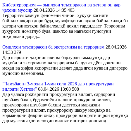
Кибертерроризм — омилҳои таъсиррасон ва хатари он дар
ҷаҳони муосир
28.04.2026 14:35
403
Терроризм ҳамчун феномени ҷиноӣ- ҳуқуқӣ хосияти
байналхалқиро доро буда, мувофиқи санадҳои байналхалқӣ ба
қатори ҷиноятҳои байналхалқӣ дохил гардидааст. Терроризм
зуҳуроти номатлуб буда, шаклҳо ва навъҳои гуногуни
зоҳиршавӣ дорад...
Омилҳои таъсиррасон ба экстремизм ва терроризм
28.04.2026
14:33
379
Дар шароити ҷаҳонишавӣ ва бархурди тамадунҳо дар
муқобили экстремизм ва терроризм ба ҷуз аз дӯст доштани
меҳан ва ҳифзи якпорчагии давлат дида ягон қувваи дигареро
муносиб намебинем.
“Ҷамъбасти 3-моҳаи 1-уми соли 2026 дар прокуратураи
вилояти Хатлон”
08.04.2026 13:08
508
Дар ҷаласа роҳбарияти прокуратураи вилоят, сардорони
шуъбаву бахш, ёрдамчиёни калони прокурори вилоят,
прокуророни шуъбаву бахши дастгоҳи марказии
прокуратураи вилоят, прокуророну шаҳру ноҳияҳо ва
кормандони фаврии онҳо, прокурори назорати иҷрои қонунҳо
дар муассисаҳои ислоҳии вилоят иштирок доштанд.