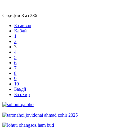
Саҳифаи 3 аз 236
Ба аввал
Қаблӣ
1
2
3
4
5
6
7
8
9
10
Баъдӣ
Ба охир