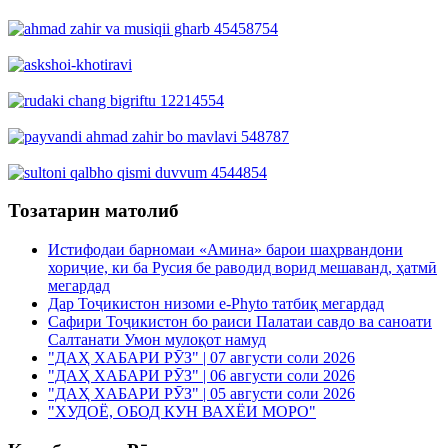
Тозатарин матолиб
Истифодаи барномаи «Амина» барои шаҳрвандони
хориҷие, ки ба Русия бе раводид ворид мешаванд, ҳатмӣ
мегардад
Дар Тоҷикистон низоми e-Phyto татбиқ мегардад
Сафири Тоҷикистон бо раиси Палатаи савдо ва саноати
Салтанати Умон мулоқот намуд
"ДАҲ ХАБАРИ РӮЗ" | 07 августи соли 2026
"ДАҲ ХАБАРИ РӮЗ" | 06 августи соли 2026
"ДАҲ ХАБАРИ РӮЗ" | 05 августи соли 2026
"ХУДОЁ, ОБОД КУН ВАХЁИ МОРО"