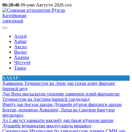
06:20:46
09-уми Августи 2026 сол
Китобхонаи
электронӣ
Асосӣ
Хабар
Аксҳо
Видео
Хазина
Ҷӯстуҷӯ
Тамос
ХАБАР:
Ҳамкории Тоҷикистон ва Эрон дар соҳаи илму фарҳанг
баррасӣ шуд
Дар Вена масъалаҳои таҳкими ҳамкории илмӣ-фарҳангии
Тоҷикистон ва Австрия баррасӣ гардиданд
Имрӯз дар боғҳои шаҳри Душанбе рӯзҳои фарҳанги шаҳри
Бохтар, ноҳияҳои Ховалинг, Лахш ва Сангвор баргузор
мегарданд
Аз 1 август ҳаракати нақлиёт дар баъзе кӯчаҳои шаҳри
Душанбе муваққатан маҳдуд карда мешавад
Сироҷиддин Муҳриддин бо ҳамоҳангсози доимии СММ дар