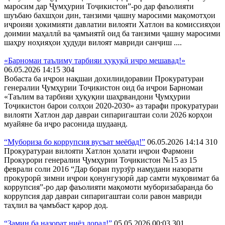
маросим дар Ҷумҳурии Тоҷикистон”-ро дар фаъолияти
шуъбаю бахшҳои дин, танзими ҷашну маросими мақомотҳои
иҷроияи ҳокимияти давлатии вилояти Хатлон ва комиссияҳои
доимии маҳаллӣ ва ҷамъиятӣ оид ба танзими ҷашну маросими
шаҳру ноҳияҳои ҳудуди вилоят мавриди санҷиш ....
«Барномаи таълиму тарбияи ҳуқуқӣ иҷро мешавад!»
06.05.2026 14:15
304
Вобаста ба иҷрои нақшаи дохилиидоравии Прокуратураи
генералии Ҷумҳурии Тоҷикистон оид ба иҷрои Барномаи
«Таълим ва тарбияи ҳуқуқии шаҳрвандони Ҷумҳурии
Тоҷикистон барои солҳои 2020-2030» аз тарафи прокуратураи
вилояти Хатлон дар давраи сипаригаштаи соли 2026 корҳои
муайяне ба иҷро расонида шудаанд.
“Мубориза бо коррупсия вусъат меёбад!”
06.05.2026 14:14
310
Прокуратураи вилояти Хатлон ҳолати иҷрои Фармони
Прокурори генералии Ҷумҳурии Тоҷикистон №15 аз 15
феврали соли 2016 “Дар бораи пурзӯр намудани назорати
прокурорӣ зимни иҷрои қонунгузорӣ дар самти муқовимат ба
коррупсия”-ро дар фаъолияти мақомоти муборизабаранда бо
коррупсия дар давраи сипаригаштаи соли равон мавриди
таҳлил ва ҷамъбаст қарор дод.
“Замин ба назорат ниёз дорад!”
05.05.2026 00:03
301