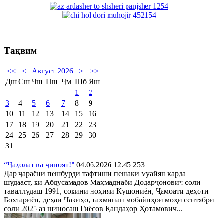
Тақвим
<<
<
Август 2026
>
>>
Дш
Сш
Чш
Пш
Ҷм
Шб
Яш
1
2
3
4
5
6
7
8
9
10
11
12
13
14
15
16
17
18
19
20
21
22
23
24
25
26
27
28
29
30
31
“Ҷаҳолат ва ҷиноят!”
04.06.2026 12:45
253
Дар ҷараёни пешбурди тафтиши пешакӣ муайян карда
шудааст, ки Абдусамадов Маҳмаднабӣ Додарҷонович соли
таваллудаш 1991, сокини ноҳияи Кӯшониён, Ҷамоати деҳоти
Бохтариён, деҳаи Чакиҳо, тахминан мобайнҳои моҳи сентябри
соли 2025 аз шиносаш Гиёсов Қандаҳор Ҳотамович...