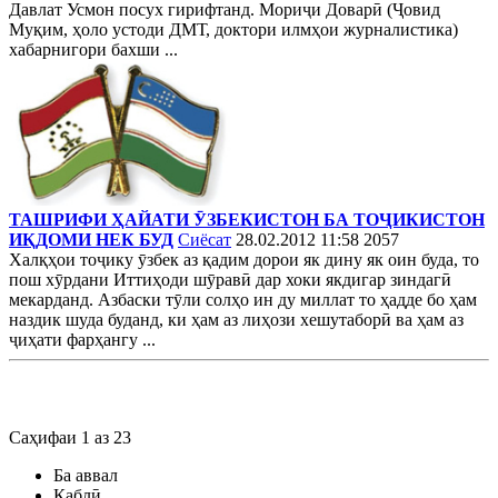
Давлат Усмон посух гирифтанд. Мориҷи Доварӣ (Ҷовид
Муқим, ҳоло устоди ДМТ, доктори илмҳои журналистика)
хабарнигори бахши ...
ТАШРИФИ ҲАЙАТИ ӮЗБЕКИСТОН БА ТОҶИКИСТОН
ИҚДОМИ НЕК БУД
Сиёсат
28.02.2012 11:58
2057
Халқҳои тоҷику ӯзбек аз қадим дорои як дину як оин буда, то
пош хӯрдани Иттиҳоди шӯравӣ дар хоки якдигар зиндагӣ
мекарданд. Азбаски тӯли солҳо ин ду миллат то ҳадде бо ҳам
наздик шуда буданд, ки ҳам аз лиҳози хешутаборӣ ва ҳам аз
ҷиҳати фарҳангу ...
Саҳифаи 1 аз 23
Ба аввал
Қаблӣ