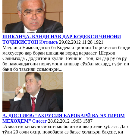
ШИКАНҶА. БАНДИ НАВ ДАР КОДЕКСИ ҶИНОИИ
ТОҶИКИСТОН
Иҷтимоъ
29.02.2012 11:28
1921
Маҷлиси Намояндагон ба Кодекси ҷиноии Тоҷикистон банди
махсусеро дар бораи шиканҷа ворид кардааст. Шерхон
Салимзода , додситони кулли Тоҷикис - тон, ки дар рӯ ба рӯ
бо намояндагони порлумони кишвар сӯҳбат мекард, гуфт, ин
банд бо тавсияи созмонҳои...
А. ДОСТИЕВ: “АЗ РУСИЯ БАРОБАРӢ ВА ЭҲТИРОМ
МЕХОҲЕМ”
Сиёсат
28.02.2012 19:03
1587
-Аввал ин ки муносибати мо бо ин кишвар хеле хуб аст. Дар
тӯли 20 соли охир, новобаста аз баъзе ҳолатҳои баҳсие, ки