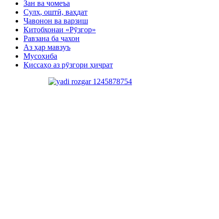
Зан ва ҷомеъа
Сулҳ, оштӣ, ваҳдат
Ҷавонон ва варзиш
Китобхонаи «Рӯзгор»
Равзана ба ҷахон
Аз ҳар мавзуъ
Мусоҳиба
Қиссаҳо аз рӯзгори ҳиҷрат