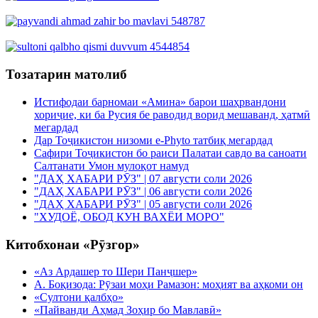
Тозатарин матолиб
Истифодаи барномаи «Амина» барои шаҳрвандони
хориҷие, ки ба Русия бе раводид ворид мешаванд, ҳатмӣ
мегардад
Дар Тоҷикистон низоми e-Phyto татбиқ мегардад
Сафири Тоҷикистон бо раиси Палатаи савдо ва саноати
Салтанати Умон мулоқот намуд
"ДАҲ ХАБАРИ РӮЗ" | 07 августи соли 2026
"ДАҲ ХАБАРИ РӮЗ" | 06 августи соли 2026
"ДАҲ ХАБАРИ РӮЗ" | 05 августи соли 2026
"ХУДОЁ, ОБОД КУН ВАХЁИ МОРО"
Китобхонаи «Рӯзгор»
«Аз Ардашер то Шери Панҷшер»
А. Боқизода: Рӯзаи моҳи Рамазон: моҳият ва аҳкоми он
«Султони қалбҳо»
«Пайванди Аҳмад Зоҳир бо Мавлавӣ»