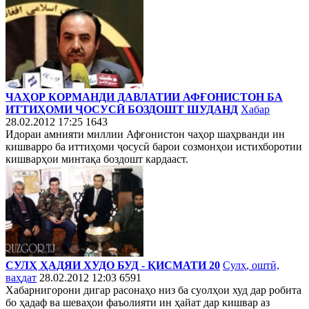
ЧАҲОР КОРМАНДИ ДАВЛАТИИ АФҒОНИСТОН БА
ИТТИҲОМИ ҶОСУСӢ БОЗДОШТ ШУДАНД
Хабар
28.02.2012 17:25
1643
Идораи амнияти миллии Афғонистон чаҳор шаҳрванди ин
кишварро ба иттиҳоми ҷосусӣ барои созмонҳои истихборотии
кишварҳои минтақа боздошт кардааст.
СУЛҲ ҲАДЯИ ХУДО БУД - ҚИСМАТИ 20
Сулҳ, оштӣ,
ваҳдат
28.02.2012 12:03
6591
Хабарнигорони дигар расонаҳо низ ба суолҳои худ дар робита
бо ҳадаф ва шеваҳои фаъолияти ин ҳайат дар кишвар аз