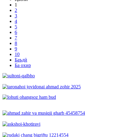
1
2
3
4
5
6
7
8
9
10
Баъдӣ
Ба охир