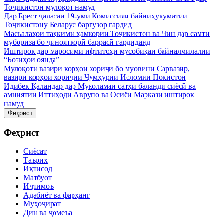
Тоҷикистон мулоқот намуд
Дар Брест ҷаласаи 19-уми Комиссияи байниҳукуматии
Тоҷикистону Беларус баргузор гардид
Масъалаҳои таҳкими ҳамкории Тоҷикистон ва Чин дар самти
мубориза бо ҷинояткорӣ баррасӣ гардиданд
Иштирок дар маросими ифтитоҳи мусобиқаи байналмилалии
“Бозиҳои оянда”
Мулоқоти вазири корҳои хориҷӣ бо муовини Сарвазир,
вазири корҳои хориҷии Ҷумҳурии Исломии Покистон
Идибек Қаландар дар Муколамаи сатҳи баланди сиёсӣ ва
амниятии Иттиҳоди Аврупо ва Осиёи Марказӣ иштирок
намуд
Феҳрист
Феҳрист
Сиёсат
Таърих
Иқтисод
Матбуот
Иҷтимоъ
Адабиёт ва фарҳанг
Муҳоҷират
Дин ва ҷомеъа