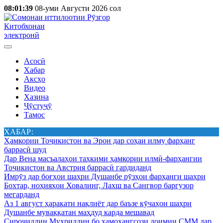
08:01:39
08-уми Августи 2026 сол
Китобхонаи
электронӣ
Асосӣ
Хабар
Аксҳо
Видео
Хазина
Ҷӯстуҷӯ
Тамос
ХАБАР:
Ҳамкории Тоҷикистон ва Эрон дар соҳаи илму фарҳанг
баррасӣ шуд
Дар Вена масъалаҳои таҳкими ҳамкории илмӣ-фарҳангии
Тоҷикистон ва Австрия баррасӣ гардиданд
Имрӯз дар боғҳои шаҳри Душанбе рӯзҳои фарҳанги шаҳри
Бохтар, ноҳияҳои Ховалинг, Лахш ва Сангвор баргузор
мегарданд
Аз 1 август ҳаракати нақлиёт дар баъзе кӯчаҳои шаҳри
Душанбе муваққатан маҳдуд карда мешавад
Сироҷиддин Муҳриддин бо ҳамоҳангсози доимии СММ дар