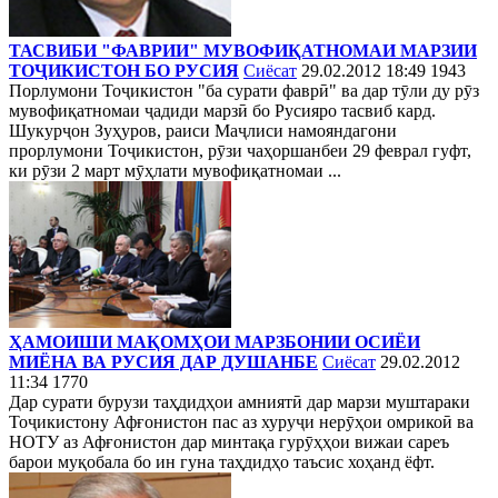
ТАСВИБИ "ФАВРИИ" МУВОФИҚАТНОМАИ МАРЗИИ
ТОҶИКИСТОН БО РУСИЯ
Сиёсат
29.02.2012 18:49
1943
Порлумони Тоҷикистон "ба сурати фаврӣ" ва дар тӯли ду рӯз
мувофиқатномаи ҷадиди марзӣ бо Русияро тасвиб кард.
Шукурҷон Зуҳуров, раиси Маҷлиси намояндагони
прорлумони Тоҷикистон, рӯзи чаҳоршанбеи 29 феврал гуфт,
ки рӯзи 2 март мӯҳлати мувофиқатномаи ...
ҲАМОИШИ МАҚОМҲОИ МАРЗБОНИИ ОСИЁИ
МИЁНА ВА РУСИЯ ДАР ДУШАНБЕ
Сиёсат
29.02.2012
11:34
1770
Дар сурати бурузи таҳдидҳои амниятӣ дар марзи муштараки
Тоҷикистону Афғонистон пас аз хуруҷи нерӯҳои омрикоӣ ва
НОТУ аз Афғонистон дар минтақа гурӯҳҳои вижаи сареъ
барои муқобала бо ин гуна таҳдидҳо таъсис хоҳанд ёфт.