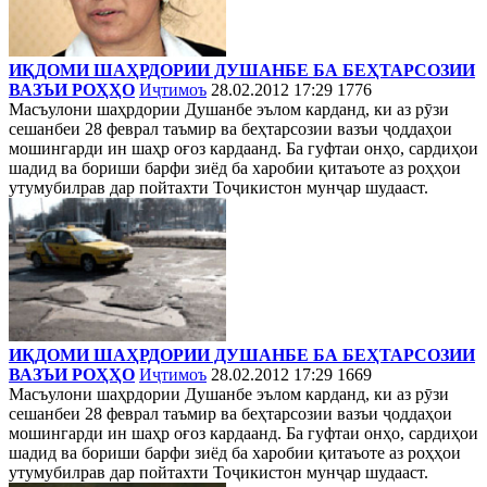
ИҚДОМИ ШАҲРДОРИИ ДУШАНБЕ БА БЕҲТАРСОЗИИ
ВАЗЪИ РОҲҲО
Иҷтимоъ
28.02.2012 17:29
1776
Масъулони шаҳрдории Душанбе эълом карданд, ки аз рӯзи
сешанбеи 28 феврал таъмир ва беҳтарсозии вазъи ҷоддаҳои
мошингарди ин шаҳр оғоз кардаанд. Ба гуфтаи онҳо, сардиҳои
шадид ва бориши барфи зиёд ба харобии қитаъоте аз роҳҳои
утумубилрав дар пойтахти Тоҷикистон мунҷар шудааст.
ИҚДОМИ ШАҲРДОРИИ ДУШАНБЕ БА БЕҲТАРСОЗИИ
ВАЗЪИ РОҲҲО
Иҷтимоъ
28.02.2012 17:29
1669
Масъулони шаҳрдории Душанбе эълом карданд, ки аз рӯзи
сешанбеи 28 феврал таъмир ва беҳтарсозии вазъи ҷоддаҳои
мошингарди ин шаҳр оғоз кардаанд. Ба гуфтаи онҳо, сардиҳои
шадид ва бориши барфи зиёд ба харобии қитаъоте аз роҳҳои
утумубилрав дар пойтахти Тоҷикистон мунҷар шудааст.