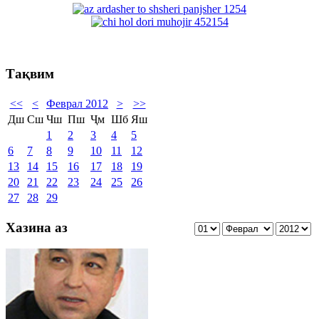
Тақвим
<<
<
Феврал 2012
>
>>
Дш
Сш
Чш
Пш
Ҷм
Шб
Яш
1
2
3
4
5
6
7
8
9
10
11
12
13
14
15
16
17
18
19
20
21
22
23
24
25
26
27
28
29
Хазина аз