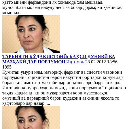
ҳатто миёни фарзандони як хонавода ҳам мешавад,
муносибати мо бад набуду нест ва бовар дорам, ки ҳамин хел
мемонад.
ТАРБИЯТИ КӮДАКИСТОНӢ: БАҲСИ ДУНЯВӢ ВА
МАЗҲАБӢ ДАР ПОРЛУМОН
Иҷтимоъ
28.02.2012 18:56
1895
Кумитаи умури илм, маъориф, фарҳанг ва сиёсати ҷавонони
порлумони Тоҷикистон барои нахустин бор тарҳи қонун дар
бораи таълимоти томактабӣ дар ин кишварро баррасӣ кард.
Ин тарҳи қонунро худи намояндагони порлумони Тоҷикистон
таҳия кардаанд, ки он муқаррароти кори муассисаҳои
омӯзишӣ ва парваришӣ барои кӯдакони аз синни яксола то
ҳафтсоларо дар назар ....