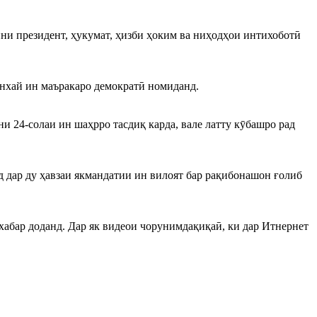
ни президент, ҳукумат, ҳизби ҳоким ва ниҳодҳои интихоботӣ
нхай ин маъракаро демократӣ номиданд.
 24-солаи ин шаҳрро тасдиқ карда, вале латту кӯбашро рад
 дар ду ҳавзаи якмандатии ин вилоят бар рақибонашон ғолиб
хабар доданд. Дар як видеои чорунимдақиқаӣ, ки дар Итнернет