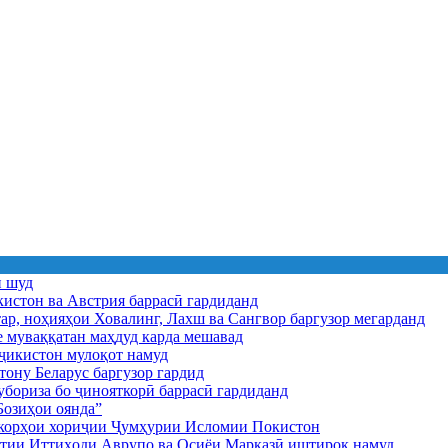
ӣ шуд
истон ва Австрия баррасӣ гардиданд
ар, ноҳияҳои Ховалинг, Лахш ва Сангвор баргузор мегарданд
е муваққатан маҳдуд карда мешавад
икистон мулоқот намуд
ону Беларус баргузор гардид
бориза бо ҷинояткорӣ баррасӣ гардиданд
озиҳои оянда”
и корҳои хориҷии Ҷумҳурии Исломии Покистон
иятии Иттиҳоди Аврупо ва Осиёи Марказӣ иштирок намуд