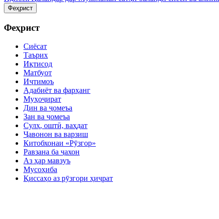
Феҳрист
Феҳрист
Сиёсат
Таърих
Иқтисод
Матбуот
Иҷтимоъ
Адабиёт ва фарҳанг
Муҳоҷират
Дин ва ҷомеъа
Зан ва ҷомеъа
Сулҳ, оштӣ, ваҳдат
Ҷавонон ва варзиш
Китобхонаи «Рӯзгор»
Равзана ба ҷахон
Аз ҳар мавзуъ
Мусоҳиба
Қиссаҳо аз рӯзгори ҳиҷрат