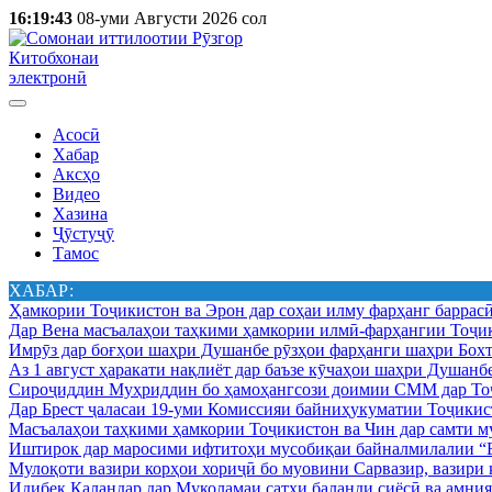
16:19:43
08-уми Августи 2026 сол
Китобхонаи
электронӣ
Асосӣ
Хабар
Аксҳо
Видео
Хазина
Ҷӯстуҷӯ
Тамос
ХАБАР:
Ҳамкории Тоҷикистон ва Эрон дар соҳаи илму фарҳанг баррас
Дар Вена масъалаҳои таҳкими ҳамкории илмӣ-фарҳангии Тоҷик
Имрӯз дар боғҳои шаҳри Душанбе рӯзҳои фарҳанги шаҳри Бохт
Аз 1 август ҳаракати нақлиёт дар баъзе кӯчаҳои шаҳри Душанб
Сироҷиддин Муҳриддин бо ҳамоҳангсози доимии СММ дар Тоҷ
Дар Брест ҷаласаи 19-уми Комиссияи байниҳукуматии Тоҷикист
Масъалаҳои таҳкими ҳамкории Тоҷикистон ва Чин дар самти му
Иштирок дар маросими ифтитоҳи мусобиқаи байналмилалии “Б
Мулоқоти вазири корҳои хориҷӣ бо муовини Сарвазир, вазир
Идибек Қаландар дар Муколамаи сатҳи баланди сиёсӣ ва амн