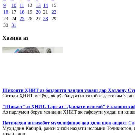
9
10
11
12
13
14
15
16
17
18
19
20
21
22
23
24
25
26
27
28
29
30
31
Хазина аз
Шикояти ҲНИТ аз боздошти чандин узваш дар Хатлону Су
Ситоди ҲНИТ мегӯяд, як рӯз баъд аз интихобот дастикам 3 тан
"Шикаст"-и ҲНИТ. Тарс аз "Давлати исломӣ" ё талоши ҳиф
Аз парлумон берун мондани ҲНИТ як тафовути умдаи ин кишва
Натиҷаҳои интихобот мухолифинро дар ҳоли шок андохт
Си
Муҳиддин Кабирӣ, раиси ҳизби наҳзати исломии Тоҷикистон, г
хоҳанд дод.