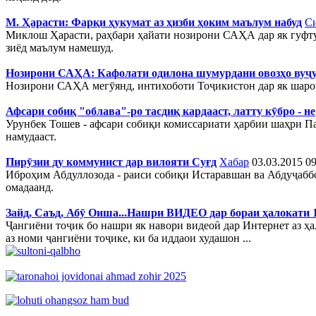
М. Ҳарасти: Фарқи ҳукумат аз ҳизби ҳоким маълум набуд
Си
Миклош Ҳарасти, раҳбари ҳайати нозирони САҲА дар як гуфтуг
зиёд маълум намешуд.
Нозирони САҲА: Кафолати одилона шумурдани овозҳо вуҷ
Нозирони САҲА мегӯянд, интихоботи Тоҷикистон дар як шарои
Афсари собиқ "облава"-ро тасдиқ кардааст, латту кӯбро - не
Урунбек Тошев - афсари собиқи комиссариати ҳарбии шаҳри Пан
намудааст.
Пирӯзии ду коммунист дар вилояти Суғд
Хабар
03.03.2015 09
Иброҳим Абдуллозода - раиси собиқи Истаравшан ва Абдуҷаббо
омадаанд.
Зайд, Саъд, Абӯ Оиша...Нашри ВИДЕО дар бораи ҳалокати 
Ҷангиёни тоҷик бо нашри як навори видеоӣ дар Интернет аз ҳа
аз номи ҷангиёни тоҷике, ки ба иддаои худашон ...