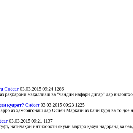
ғд
Сиёсат
03.03.2015 09:24
1286
 аз раҳбарони маҳаллиаш ва "чандин нафари дигар" дар вилоятҳ
зи қудрат?
Сиёсат
03.03.2015 09:23
1225
рро аз ҳамсоягонаш дар Осиёи Марказӣ аз байн бурд ва то ҷое
ёсат
03.03.2015 09:21
1137
уфт, натиҷаҳои интихоботи якуми мартро қабул надоранд ва баъ