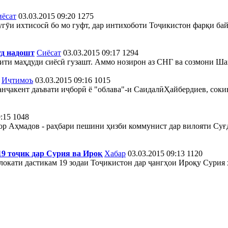
ёсат
03.03.2015 09:20
1275
ӯи ихтисосӣ бо мо гуфт, дар интихоботи Тоҷикистон фарқи бай
уд надошт
Сиёсат
03.03.2015 09:17
1294
ти маҳдуди сиёсӣ гузашт. Аммо нозирон аз СНГ ва созмони Ша
Иҷтимоъ
03.03.2015 09:16
1015
ҷакент даъвати иҷборӣ ё "облава"-и СаидалӣҲайбердиев, сокини
:15
1048
р Аҳмадов - раҳбари пешини ҳизби коммунист дар вилояти Суғд
19 тоҷик дар Сурия ва Ироқ
Хабар
03.03.2015 09:13
1120
локати дастикам 19 зодаи Тоҷикистон дар ҷангҳои Ироқу Сурия 