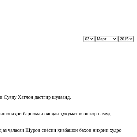
ои Суғду Хатлон дастгир шудаанд.
 нишонаҳои барномаи ояндаи ҳукуматро ошкор намуд.
д аз ҷаласаи Шӯрои сиёсии ҳизбашон баҳои ниҳоии худро