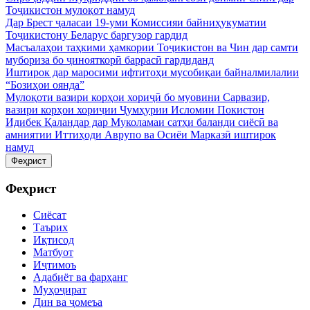
Тоҷикистон мулоқот намуд
Дар Брест ҷаласаи 19-уми Комиссияи байниҳукуматии
Тоҷикистону Беларус баргузор гардид
Масъалаҳои таҳкими ҳамкории Тоҷикистон ва Чин дар самти
мубориза бо ҷинояткорӣ баррасӣ гардиданд
Иштирок дар маросими ифтитоҳи мусобиқаи байналмилалии
“Бозиҳои оянда”
Мулоқоти вазири корҳои хориҷӣ бо муовини Сарвазир,
вазири корҳои хориҷии Ҷумҳурии Исломии Покистон
Идибек Қаландар дар Муколамаи сатҳи баланди сиёсӣ ва
амниятии Иттиҳоди Аврупо ва Осиёи Марказӣ иштирок
намуд
Феҳрист
Феҳрист
Сиёсат
Таърих
Иқтисод
Матбуот
Иҷтимоъ
Адабиёт ва фарҳанг
Муҳоҷират
Дин ва ҷомеъа