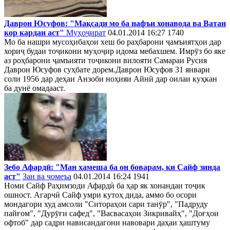
Даврон Юсуфов: "Мақсади мо ба нафъи хонавода ва Ватан
кор кардан аст"
Муҳоҷират
04.01.2014 16:27
1740
Мо ба нашри мусоҳибаҳои хеш бо раҳбарони ҷамъиятҳои дар
хориҷ будаи тоҷикони муҳоҷир идома мебахшем. Имрӯз бо яке
аз роҳбарони ҷамъияти тоҷикони вилояти Самараи Русия
Даврон Юсуфов суҳбате дорем.Даврон Юсуфов 31 январи
соли 1956 дар деҳаи Анзоби ноҳияи Айнӣ дар оилаи куҳкан
ба дунё омадааст.
Зебо Афардӣ: "Ман ҳамеша ба он боварам, ки Сайф зинда
аст"
Зан ва ҷомеъа
04.01.2014 16:24
1941
Номи Сайф Раҳимзоди Афардӣ ба ҳар як хонандаи тоҷик
ошност. Агарчӣ Сайф умри кутоҳ дида, аммо бо осори
мондагори худ амсоли "Ситораҳои сари танӯр", "Падруду
пайғом", "Дурӯғи сафед", "Васвасаҳои Зикривайҳ", "Доғҳои
офтоб" дар садри нависандагони навовари даҳаи ҳаштуму