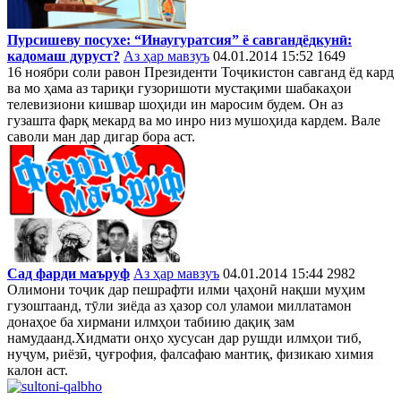
Пурсишеву посухе: “Инаугуратсия” ё савгандёдкунӣ:
кадомаш дуруст?
Аз ҳар мавзуъ
04.01.2014 15:52
1649
16 ноябри соли равон Президенти Тоҷикистон савганд ёд кард
ва мо ҳама аз тариқи гузоришоти мустақими шабакаҳои
телевизиони кишвар шоҳиди ин маросим будем. Он аз
гузашта фарқ мекард ва мо инро низ мушоҳида кардем. Вале
саволи ман дар дигар бора аст.
Сад фарди маъруф
Аз ҳар мавзуъ
04.01.2014 15:44
2982
Олимони тоҷик дар пешрафти илми ҷаҳонӣ нақши муҳим
гузоштаанд, тӯли зиёда аз ҳазор сол уламои миллатамон
донаҳое ба хирмани илмҳои табиию дақиқ зам
намудаанд.Хидмати онҳо хусусан дар рушди илмҳои тиб,
нуҷум, риёзӣ, ҷуғрофия, фалсафаю мантиқ, физикаю химия
калон аст.