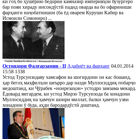
ки гоҳ бо ҳушёрию бедории камназир империяҳои бузургеро
бар пояи хираду инсондӯстӣ падид оварда ва бо офариниши
фарҳанги наҷобатнишон (ба ёд оварем Куруши Кабир ва
Исмоили Сомониро) ...
Остондори Фалғарзамин - II
Адабиёт ва фарҳанг
04.01.2014
15:58
1338
Устод Турсунзодаву хамсафон ва шогирдони он кас бошанд,
ҳар бегоҳ маҳфилҳои шеърро дар назди Муллосиддиқ побарҷо
медоштанд, ки Ҷӯрабек «нонрезаҳои» устодро замзама мекард.
Ёдовард мегардем, ки устод Мирзо Турсунзода ба хонадони
Муллосиддиқ на ҳамчун шоири миллат, балки ҳамчун узви
хонадони ӯ буда, аҳди бародардӯстӣ доштанд.