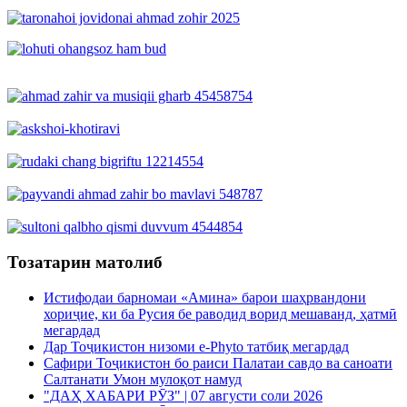
Тозатарин матолиб
Истифодаи барномаи «Амина» барои шаҳрвандони
хориҷие, ки ба Русия бе раводид ворид мешаванд, ҳатмӣ
мегардад
Дар Тоҷикистон низоми e-Phyto татбиқ мегардад
Сафири Тоҷикистон бо раиси Палатаи савдо ва саноати
Салтанати Умон мулоқот намуд
"ДАҲ ХАБАРИ РӮЗ" | 07 августи соли 2026