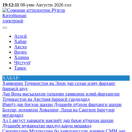
19:12:11
08-уми Августи 2026 сол
Китобхонаи
электронӣ
Асосӣ
Хабар
Аксҳо
Видео
Хазина
Ҷӯстуҷӯ
Тамос
ХАБАР:
Ҳамкории Тоҷикистон ва Эрон дар соҳаи илму фарҳанг
баррасӣ шуд
Дар Вена масъалаҳои таҳкими ҳамкории илмӣ-фарҳангии
Тоҷикистон ва Австрия баррасӣ гардиданд
Имрӯз дар боғҳои шаҳри Душанбе рӯзҳои фарҳанги шаҳри
Бохтар, ноҳияҳои Ховалинг, Лахш ва Сангвор баргузор
мегарданд
Аз 1 август ҳаракати нақлиёт дар баъзе кӯчаҳои шаҳри
Душанбе муваққатан маҳдуд карда мешавад
Сироҷиддин Муҳриддин бо ҳамоҳангсози доимии СММ дар