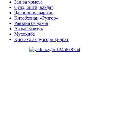
Зан ва ҷомеъа
Сулҳ, оштӣ, ваҳдат
Ҷавонон ва варзиш
Китобхонаи «Рӯзгор»
Равзана ба ҷахон
Аз ҳар мавзуъ
Мусоҳиба
Қиссаҳо аз рӯзгори ҳиҷрат