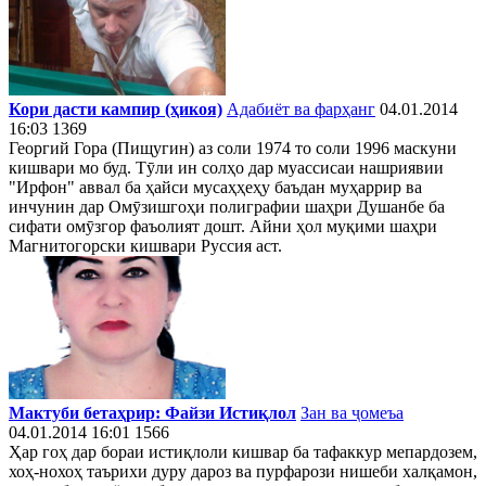
Кори дасти кампир (ҳикоя)
Адабиёт ва фарҳанг
04.01.2014
16:03
1369
Георгий Гора (Пищугин) аз соли 1974 то соли 1996 маскуни
кишвари мо буд. Тӯли ин солҳо дар муассисаи нашриявии
"Ирфон" аввал ба ҳайси мусаҳҳеҳу баъдан муҳаррир ва
инчунин дар Омӯзишгоҳи полиграфии шаҳри Душанбе ба
сифати омӯзгор фаъолият дошт. Айни ҳол муқими шаҳри
Магнитогорски кишвари Руссия аст.
Мактуби бетаҳрир: Файзи Истиқлол
Зан ва ҷомеъа
04.01.2014 16:01
1566
Ҳар гоҳ дар бораи истиқлоли кишвар ба тафаккур мепардозем,
хоҳ-нохоҳ таърихи дуру дароз ва пурфарози нишеби халқамон,