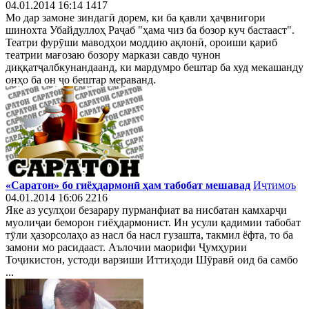
04.01.2014 16:14
1417
Мо дар замоне зиндагӣ дорем, ки ба қавли ҳаҷвнигори
шинохта Убайдуллоҳ Раҷаб "ҳама чиз ба бозор куч бастааст".
Театри фурӯши маводҳои моддию ақлонӣ, ороиши қариб
театрии мағозаю бозору маркази савдо чунон
диққатҷалбкунандаанд, ки мардумро бештар ба худ мекашанду
онҳо ба он ҷо бештар мераванд.
«Саратон» бо гиёҳдармонӣ ҳам табобат мешавад
Иҷтимоъ
04.01.2014 16:06
2216
Яке аз усулҳои безарару пурманфиат ва нисбатан камхарҷи
муолиҷаи беморон гиёҳдармонист. Ин усули қадимии табобат
тӯли ҳазорсолаҳо аз насл ба насл гузашта, такмил ёфта, то ба
замони мо расидааст. Аълочии маорифи Ҷумҳурии
Тоҷикистон, устоди варзиши Иттиҳоди Шӯравӣ оид ба самбо
...