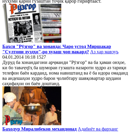
нуҳуми қарни гузаштаи тоҷик қарор гирифтааст.
Баҳси "Рӯзгор" ва хонанда: Чаро устод Миршакар
"Султони дуздҳо"-ро худаш чоп накард?
Аз ҳар мавзуъ
04.01.2014 16:18
1527
Дуруд ба хонандагони арҷманди "Рӯзгор" ва ба ҳамаи онҳое,
ки бо таваҷҷӯҳ ба шумораи гузашта назароти худро аз тариқи
телефон баён карданд, нома навиштанд ва ё ба идора омаданд
ва андешаҳои худро барои ҷолибтару шавқовартар шудани
саҳифаҳои он баён доштанд.
Баҳодур Миралибеков механдонад
Адабиёт ва фарҳанг