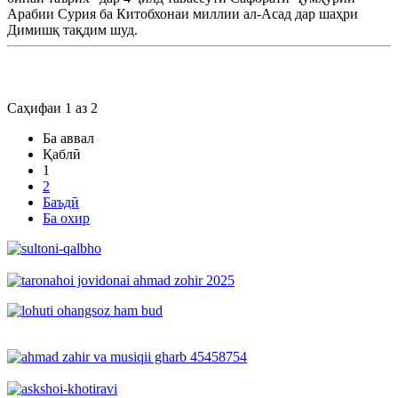
Арабии Сурия ба Китобхонаи миллии ал-Асад дар шаҳри
Димишқ тақдим шуд.
Саҳифаи 1 аз 2
Ба аввал
Қаблӣ
1
2
Баъдӣ
Ба охир