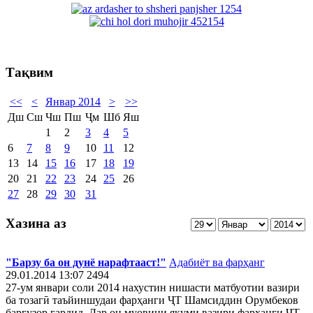
Тақвим
<<
<
Январ 2014
>
>>
Дш
Сш
Чш
Пш
Ҷм
Шб
Яш
1
2
3
4
5
6
7
8
9
10
11
12
13
14
15
16
17
18
19
20
21
22
23
24
25
26
27
28
29
30
31
Хазина аз
"Барзу ба он дунё нарафтааст!"
Адабиёт ва фарҳанг
29.01.2014 13:07
2494
27-ум январи соли 2014 нахустин нишасти матбуотии вазири
ба тозагӣ таъйиншудаи фарҳанги ҶТ Шамсиддин Орумбеков
баргузор гардид. Дар он муовини якуми вазири фарҳанги ҶТ