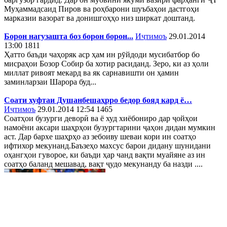
Муҳаммадсаид Пиров ва роҳбарони шуъбаҳои дастгоҳи
марказии вазорат ва донишгоҳҳо низ ширкат доштанд.
Борон нагузашта боз борон борон...
Иҷтимоъ
29.01.2014
13:00
1811
Ҳатто баъди чаҳоряк аср ҳам ин рӯйдоди мусибатбор бо
мисраҳои Бозор Собир ба хотир расиданд. Зеро, ки аз ҳоли
миллат ривоят мекард ва як сарнавишти он ҳамин
заминларзаи Шарора буд...
Соати хуфтаи Душанбешаҳрро бедор бояд кард ё…
Иҷтимоъ
29.01.2014 12:54
1465
Соатҳои бузурги деворӣ ва ё худ хиёбониро дар ҷойҳои
намоёни аксари шаҳрҳои бузургтарини ҷаҳон дидан мумкин
аст. Дар бархе шаҳрҳо аз зебоиву шеваи кори ин соатҳо
ифтихор мекунанд.Баъзеҳо махсус барои дидану шунидани
оҳангҳои гуворое, ки баъди ҳар чанд вақти муайяне аз ин
соатҳо баланд мешавад, вақт ҷудо мекунанду ба назди ....