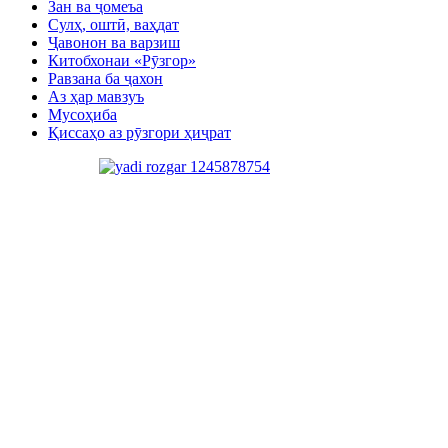
Зан ва ҷомеъа
Сулҳ, оштӣ, ваҳдат
Ҷавонон ва варзиш
Китобхонаи «Рӯзгор»
Равзана ба ҷахон
Аз ҳар мавзуъ
Мусоҳиба
Қиссаҳо аз рӯзгори ҳиҷрат