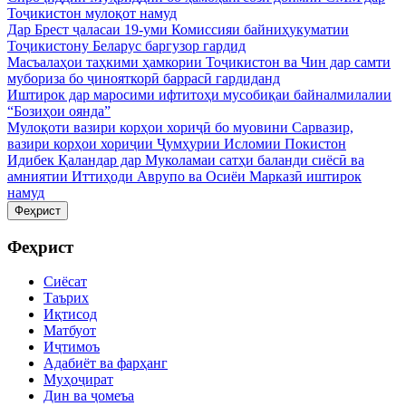
Тоҷикистон мулоқот намуд
Дар Брест ҷаласаи 19-уми Комиссияи байниҳукуматии
Тоҷикистону Беларус баргузор гардид
Масъалаҳои таҳкими ҳамкории Тоҷикистон ва Чин дар самти
мубориза бо ҷинояткорӣ баррасӣ гардиданд
Иштирок дар маросими ифтитоҳи мусобиқаи байналмилалии
“Бозиҳои оянда”
Мулоқоти вазири корҳои хориҷӣ бо муовини Сарвазир,
вазири корҳои хориҷии Ҷумҳурии Исломии Покистон
Идибек Қаландар дар Муколамаи сатҳи баланди сиёсӣ ва
амниятии Иттиҳоди Аврупо ва Осиёи Марказӣ иштирок
намуд
Феҳрист
Феҳрист
Сиёсат
Таърих
Иқтисод
Матбуот
Иҷтимоъ
Адабиёт ва фарҳанг
Муҳоҷират
Дин ва ҷомеъа