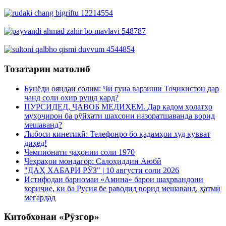
Тозатарин матолиб
Бунёди ояндаи солим: Чӣ гуна варзиши Тоҷикистон дар
чанд соли охир рушд кард?
ПУРСИДЕД, ҶАВОБ МЕДИҲЕМ. Дар кадом ҳолатҳо
муҳоҷирон ба рӯйхати шахсони назоратшаванда ворид
мешаванд?
Либоси кинетикӣ: Телефонро бо қадамҳои худ қувват
диҳед!
Чемпионати ҷаҳонии соли 1970
Чеҳраҳои мондагор: Салоҳиддин Аюбӣ
"ДАҲ ХАБАРИ РӮЗ" | 10 августи соли 2026
Истифодаи барномаи «Амина» барои шаҳрвандони
хориҷие, ки ба Русия бе раводид ворид мешаванд, ҳатмӣ
мегардад
Китобхонаи «Рӯзгор»