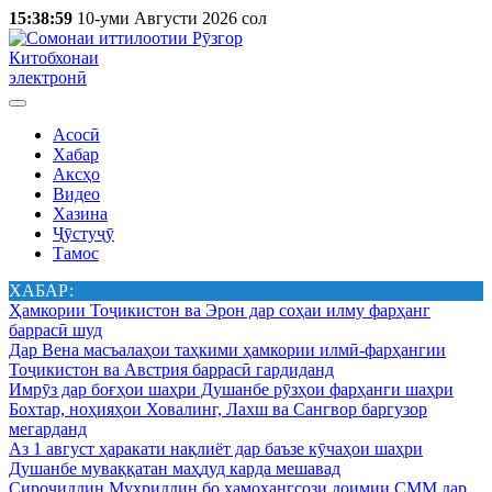
15:38:59
10-уми Августи 2026 сол
Китобхонаи
электронӣ
Асосӣ
Хабар
Аксҳо
Видео
Хазина
Ҷӯстуҷӯ
Тамос
ХАБАР:
Ҳамкории Тоҷикистон ва Эрон дар соҳаи илму фарҳанг
баррасӣ шуд
Дар Вена масъалаҳои таҳкими ҳамкории илмӣ-фарҳангии
Тоҷикистон ва Австрия баррасӣ гардиданд
Имрӯз дар боғҳои шаҳри Душанбе рӯзҳои фарҳанги шаҳри
Бохтар, ноҳияҳои Ховалинг, Лахш ва Сангвор баргузор
мегарданд
Аз 1 август ҳаракати нақлиёт дар баъзе кӯчаҳои шаҳри
Душанбе муваққатан маҳдуд карда мешавад
Сироҷиддин Муҳриддин бо ҳамоҳангсози доимии СММ дар