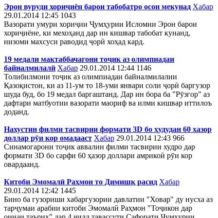
Эрон вуруди хориҷиён барои табобатро осон мекунад
Хабар
29.01.2014 12:45
1043
Вазорати умури хориҷии Ҷумҳурии Исломии Эрон барои
хориҷиёне, ки мехоҳанд дар ин кишвар табобат кунанд,
низоми махсуси раводид ҷорӣ хоҳад кард.
19 медали мактаббачагони тоҷик аз олимпиадаи
байналмилалӣ
Хабар
29.01.2014 12:44
1146
Толибилмони тоҷик аз олимпиадаи байналмилалии
Қазоқистон, ки аз 11-ум то 18-уми январи соли ҷорӣ баргузор
шуда буд, бо 19 медал баргаштанд. Дар ин бора ба "Рӯзгор" аз
дафтари матбуотии вазорати маориф ва илми кишвар иттилоъ
доданд.
Нахустин филми тасвирии формати 3D бо ҳудудан 60 ҳазор
доллар рӯи кор омадааст
Хабар
29.01.2014 12:43
966
Синамогарони тоҷик аввалин филми тасвирии худро дар
формати 3D бо сарфи 60 ҳазор доллари амрикоӣ рӯи кор
овардаанд.
Китоби Эмомалӣ Раҳмон то Димишқ расид
Хабар
29.01.2014 12:42
1445
Бино ба гузориши хабаргузории давлатии "Ховар" ду нусха аз
тарҷумаи арабии китоби Эмомалӣ Раҳмон "Тоҷикон дар
оинаи таърих" дар 4 ҷилд тавассути Сафорати Ҷумҳурии