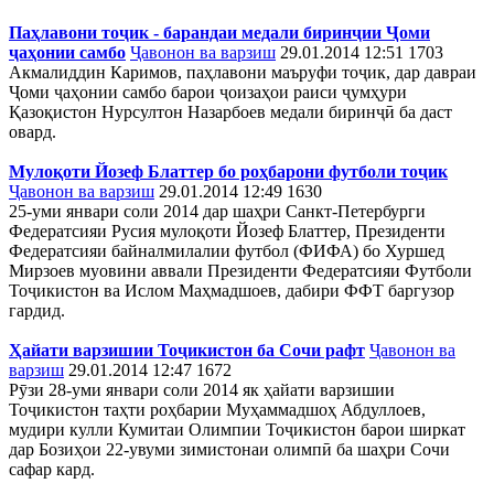
Паҳлавони тоҷик - барандаи медали биринҷии Ҷоми
ҷаҳонии самбо
Ҷавонон ва варзиш
29.01.2014 12:51
1703
Акмалиддин Каримов, паҳлавони маъруфи тоҷик, дар давраи
Ҷоми ҷаҳонии самбо барои ҷоизаҳои раиси ҷумҳури
Қазоқистон Нурсултон Назарбоев медали биринҷӣ ба даст
овард.
Мулоқоти Йозеф Блаттер бо роҳбарони футболи тоҷик
Ҷавонон ва варзиш
29.01.2014 12:49
1630
25-уми январи соли 2014 дар шаҳри Санкт-Петербурги
Федератсияи Русия мулоқоти Йозеф Блаттер, Президенти
Федератсияи байналмилалии футбол (ФИФА) бо Хуршед
Мирзоев муовини аввали Президенти Федератсияи Футболи
Тоҷикистон ва Ислом Маҳмадшоев, дабири ФФТ баргузор
гардид.
Ҳайати варзишии Тоҷикистон ба Сочи рафт
Ҷавонон ва
варзиш
29.01.2014 12:47
1672
Рӯзи 28-уми январи соли 2014 як ҳайати варзишии
Тоҷикистон таҳти роҳбарии Муҳаммадшоҳ Абдуллоев,
мудири кулли Кумитаи Олимпии Тоҷикистон барои ширкат
дар Бозиҳои 22-увуми зимистонаи олимпӣ ба шаҳри Сочи
сафар кард.