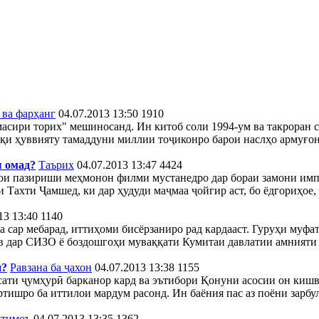
 ва фарҳанг
04.07.2013 13:50
1910
асири торих" мешиносанд. Ин китоб соли 1994-ум ва такроран 
иқи ҳуввияту тамаддуни миллии тоҷиконро барои наслҳо армуғон
ш омад?
Таърих
04.07.2013 13:47
4424
инои пазириши меҳмонон филми мустанедро дар бораи замони и
 Тахти Ҷамшед, ки дар ҳудуди маҷмаа ҷойгир аст, бо ёдгориҳое,
13 13:40
1140
ба сар мебарад, иттиҳоми бисёрзаниро рад кардааст. Гуруҳи му
 дар СИЗО ё боздошгоҳи муваққати Кумитаи давлатии амнияти м
ӣ?
Равзана ба ҷахон
04.07.2013 13:38
1155
ти ҷумҳурӣ барканор кард ва эътибори Қонуни асосии он кишв
ишро ба иттилои мардум расонд. Ин баёния пас аз поёни зарбула
тимоъ
04.07.2013 13:35
1362