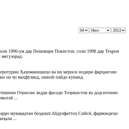
соли 1996-ум дар Пешовари Покистон, соли 1998 дар Теҳрон
 мегузорад.
мперотурии Ҳахоманишиҳо ва ин мероси нодири фарҳангию
 ки он ҷо маҳфузанд, ошноӣ пайдо кунанд.
фаттишони Оҷонсии зидди фасоди Тоҷикистон ва додситонии
иллӣ ...
арро муваққатан боздошт.Абдулфаттоҳ Сийсӣ, фармондеҳи
ҷали ...