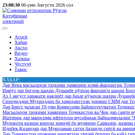
23:08:30
06-уми Августи 2026 сол
Китобхонаи
электронӣ
Асосӣ
Хабар
Аксҳо
Видео
Хазина
Ҷӯстуҷӯ
Тамос
ХАБАР:
Дар Вена масъалаҳои таҳкими ҳамкории илмӣ-фарҳангии Тоҷик
Имрӯз дар боғҳои шаҳри Душанбе рӯзҳои фарҳанги шаҳри Бохт
Аз 1 август ҳаракати нақлиёт дар баъзе кӯчаҳои шаҳри Душанб
Сироҷиддин Муҳриддин бо ҳамоҳангсози доимии СММ дар Тоҷ
Дар Брест ҷаласаи 19-уми Комиссияи байниҳукуматии Тоҷикист
Масъалаҳои таҳкими ҳамкории Тоҷикистон ва Чин дар самти му
Иштирок дар маросими ифтитоҳи мусобиқаи байналмилалии “Б
Мулоқоти вазири корҳои хориҷӣ бо муовини Сарвазир, вазир
Идибек Қаландар дар Муколамаи сатҳи баланди сиёсӣ ва амн
Дар Тоҷикистон шумораи ҷиноятҳои умумӣ бештар ба қайд гир