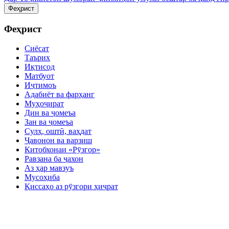
Феҳрист
Феҳрист
Сиёсат
Таърих
Иқтисод
Матбуот
Иҷтимоъ
Адабиёт ва фарҳанг
Муҳоҷират
Дин ва ҷомеъа
Зан ва ҷомеъа
Сулҳ, оштӣ, ваҳдат
Ҷавонон ва варзиш
Китобхонаи «Рӯзгор»
Равзана ба ҷахон
Аз ҳар мавзуъ
Мусоҳиба
Қиссаҳо аз рӯзгори ҳиҷрат