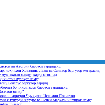
истон ва Австрия баррасӣ гардиданд
ар, ноҳияҳои Ховалинг, Лахш ва Сангвор баргузор мегарданд
е муваққатан маҳдуд карда мешавад
икистон мулоқот намуд
ону Беларус баргузор гардид
бориза бо ҷинояткорӣ баррасӣ гардиданд
озиҳои оянда”
и корҳои хориҷии Ҷумҳурии Исломии Покистон
иятии Иттиҳоди Аврупо ва Осиёи Марказӣ иштирок намуд
ифта шудааст