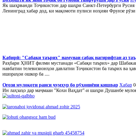
Як шаҳрванди Тоҷикистон дар шаҳри Санкт-Петербурги Русия 
Ленинград хабар дод, ки мақомоти пулиси ноҳияи Фрунзе рӯзи
Кабирӣ: "Сабақи таърих" намунаи сабақ нагирифтан аз таъ
Раҳбари ҲНИТ филми мустанади «Сабақи таърих» дар Шабакаи 
навбатии телевизионҳои давлатии Тоҷикистон ба таърих ва ҳав
ишораҳои ошкор ба ....
Оғози мулоқоти раиси ҷумҳур бо рӯҳониёни кишвар
Хабар
0
Ин лаҳзаҳо дар маҷмааи "Кохи Ваҳдат"-и шаҳри Душанбе муло