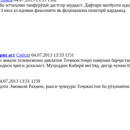
бо иттиҳоми танфурӯшӣ дастгир шудааст. Дафтари матбуоти идо
 3 июл аз идомаи фаъолияти як фоҳишахона пешгирӣ кардаанд.
рих аст
Сиёсат
04.07.2013 13:33
1151
аввали телевизиони давлатии Тоҷикистонро намунаи барҷастаи 
одиси ҷанги дохилист. Муҳиддин Кабирӣ мегӯяд, дигар чунин ба
4.07.2013 13:31
1159
қоти Эмомалӣ Раҳмон, раиси ҷумҳури Тоҷикистон бо рӯҳониёни