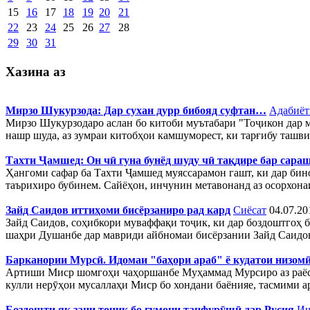
15
16
17
18
19
20
21
22
23
24
25
26
27
28
29
30
31
Хазина аз
Мирзо Шукурзода: Дар сухан дурр бибояд суфтан…
Адабиёт
Мирзо Шукурзодаро аслан бо китоби муътабари "Тоҷикон дар м
нашр шуда, аз зумраи китобҳои камшуморест, ки тарғибу ташв
Тахти Ҷамшед: Он чӣ гуна бунёд шуду чӣ тақдире бар сара
Ҳангоми сафар ба Тахти Ҷамшед муяссарамон гашт, ки дар б
таърихиро бубинем. Сайёҳон, инчунин метавонанд аз осорхонаи
Зайд Саидов иттиҳоми бисёрзаниро рад кард
Сиёсат
04.07.20
Зайд Саидов, соҳибкори муваффақи тоҷик, ки дар боздоштгоҳ 
шаҳри Душанбе дар мавриди айбномаи бисёрзании Зайд Саидов
Барканории Мурсӣ. Идомаи "баҳори араб" ё кудатои низом
Артиши Миср шомгоҳи чаҳоршанбе Муҳаммад Мурсиро аз раёса
кулли нерӯҳои мусаллаҳи Миср бо хондани баёнияе, тасмими арт
Боздошти як зани тоҷик бо гумони танфурӯшӣ дар Русия
Иҷ