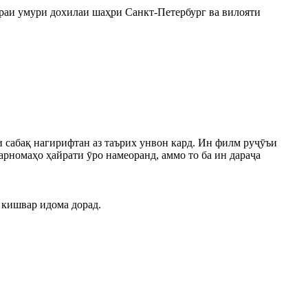
раи умури дохилаи шаҳри Санкт-Петербург ва вилояти
сабақ нагирифтан аз таърих унвон кард. Ин филм руҷӯъи
рномаҳо ҳайрати ӯро намеоранд, аммо то ба ин дараҷа
 кишвар идома дорад.