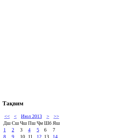
Тақвим
<<
<
Июл 2013
>
>>
Дш
Сш
Чш
Пш
Ҷм
Шб
Яш
1
2
3
4
5
6
7
8
9
10
11
12
13
14