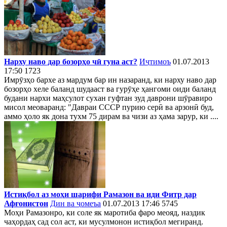
Нарху наво дар бозорҳо чӣ гунa аст?
Иҷтимоъ
01.07.2013
17:50
1723
Имрӯзҳо бархе аз мардум бар ин назаранд, ки нарху наво дар
бозорҳо хеле баланд шудааст ва гурӯҳе ҳангоми оиди баланд
будани нархи маҳсулот сухан гуфтан зуд даврони шӯравиро
мисол меоваранд: "Давраи СССР пурию серӣ ва арзонӣ буд,
аммо ҳоло як дона тухм 75 дирам ва чизи аз ҳама зарур, ки ....
Истиқбол аз моҳи шарифи Рамазон ва иди Фитр дар
Афғонистон
Дин ва ҷомеъа
01.07.2013 17:46
5745
Моҳи Рамазонро, ки соле як маротиба фаро меояд, наздик
чаҳордаҳ сад сол аст, ки мусулмонон истиқбол мегиранд.