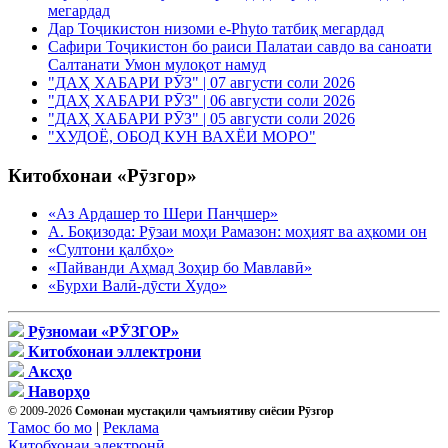
мегардад
Дар Тоҷикистон низоми e-Phyto татбиқ мегардад
Сафири Тоҷикистон бо раиси Палатаи савдо ва саноати
Салтанати Умон мулоқот намуд
"ДАҲ ХАБАРИ РӮЗ" | 07 августи соли 2026
"ДАҲ ХАБАРИ РӮЗ" | 06 августи соли 2026
"ДАҲ ХАБАРИ РӮЗ" | 05 августи соли 2026
"ХУДОЁ, ОБОД КУН ВАХЁИ МОРО"
Китобхонаи «Рӯзгор»
«Аз Ардашер то Шери Панҷшер»
А. Боқизода: Рӯзаи моҳи Рамазон: моҳият ва аҳкоми он
«Султони қалбҳо»
«Пайванди Аҳмад Зоҳир бо Мавлавӣ»
«Бурхи Валӣ-дӯсти Худо»
Рӯзномаи «РӮЗГОР»
Китобхонаи эллектрони
Аксҳо
Наворҳо
© 2009-2026
Сомонаи мустақили ҷамъиятиву сиёсии Рӯзгор
Тамос бо мо
|
Реклама
Китобхонаи электронӣ