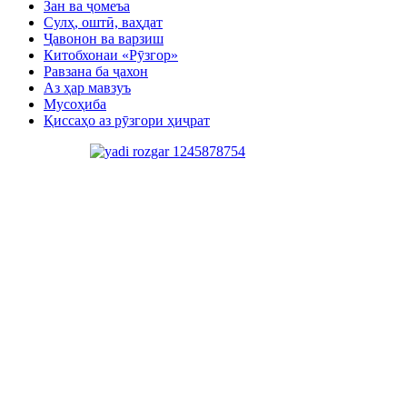
Зан ва ҷомеъа
Сулҳ, оштӣ, ваҳдат
Ҷавонон ва варзиш
Китобхонаи «Рӯзгор»
Равзана ба ҷахон
Аз ҳар мавзуъ
Мусоҳиба
Қиссаҳо аз рӯзгори ҳиҷрат