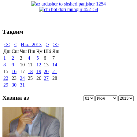
Тақвим
<<
<
Июл 2013
>
>>
Дш
Сш
Чш
Пш
Ҷм
Шб
Яш
1
2
3
4
5
6
7
8
9
10
11
12
13
14
15
16
17
18
19
20
21
22
23
24
25
26
27
28
29
30
31
Хазина аз