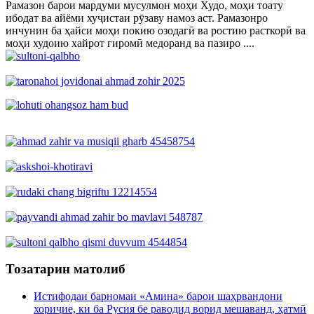
Рамазон барои мардуми мусулмон моҳи Худо, моҳи тоату
ибодат ва айёми хуҷистаи рӯзаву намоз аст. Рамазонро
инчунин ба ҳайси моҳи покию озодагӣ ва ростию расткорӣ ва
моҳи худоию хайрот гиромӣ медоранд ва пазиро ....
Тозатарин матолиб
Истифодаи барномаи «Амина» барои шаҳрвандони
хориҷие, ки ба Русия бе раводид ворид мешаванд, ҳатмӣ