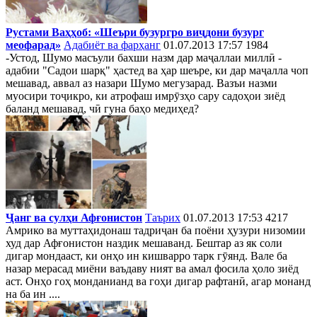
Рустами Ваҳҳоб: «Шеъри бузургро виҷдони бузург
меофарад»
Адабиёт ва фарҳанг
01.07.2013 17:57
1984
-Устод, Шумо масъули бахши назм дар маҷаллаи миллӣ -
адабии "Садои шарқ" ҳастед ва ҳар шеъре, ки дар маҷалла чоп
мешавад, аввал аз назари Шумо мегузарад. Вазъи назми
муосири тоҷикро, ки атрофаш имрӯзҳо сару садоҳои зиёд
баланд мешавад, чӣ гуна баҳо медиҳед?
Ҷанг ва сулҳи Афғонистон
Таърих
01.07.2013 17:53
4217
Амрико ва муттаҳидонаш тадриҷан ба поёни ҳузури низомии
худ дар Афғонистон наздик мешаванд. Бештар аз як соли
дигар мондааст, ки онҳо ин кишварро тарк гӯянд. Вале ба
назар мерасад миёни ваъдаву ният ва амал фосила ҳоло зиёд
аст. Онҳо гоҳ монданианд ва гоҳи дигар рафтанӣ, агар монанд
на ба ин ....