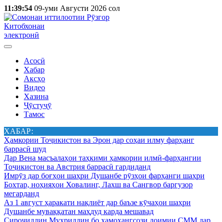
11:39:54
09-уми Августи 2026 сол
Китобхонаи
электронӣ
Асосӣ
Хабар
Аксҳо
Видео
Хазина
Ҷӯстуҷӯ
Тамос
ХАБАР:
Ҳамкории Тоҷикистон ва Эрон дар соҳаи илму фарҳанг
баррасӣ шуд
Дар Вена масъалаҳои таҳкими ҳамкории илмӣ-фарҳангии
Тоҷикистон ва Австрия баррасӣ гардиданд
Имрӯз дар боғҳои шаҳри Душанбе рӯзҳои фарҳанги шаҳри
Бохтар, ноҳияҳои Ховалинг, Лахш ва Сангвор баргузор
мегарданд
Аз 1 август ҳаракати нақлиёт дар баъзе кӯчаҳои шаҳри
Душанбе муваққатан маҳдуд карда мешавад
Сироҷиддин Муҳриддин бо ҳамоҳангсози доимии СММ дар