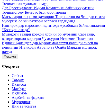
Тоҷикистон мулоқот намуд
Дар Брест ҷаласаи 19-уми Комиссияи байниҳукуматии
Тоҷикистону Беларус баргузор гардид
Масъалаҳои таҳкими ҳамкории Тоҷикистон ва Чин дар самти
мубориза бо ҷинояткорӣ баррасӣ гардиданд
Иштирок дар маросими ифтитоҳи мусобиқаи байналмилалии
“Бозиҳои оянда”
Мулоқоти вазири корҳои хориҷӣ бо муовини Сарвазир,
вазири корҳои хориҷии Ҷумҳурии Исломии Покистон
Идибек Қаландар дар Муколамаи сатҳи баланди сиёсӣ ва
амниятии Иттиҳоди Аврупо ва Осиёи Марказӣ иштирок
намуд
Феҳрист
Феҳрист
Сиёсат
Таърих
Иқтисод
Матбуот
Иҷтимоъ
Адабиёт ва фарҳанг
Муҳоҷират
Дин ва ҷомеъа