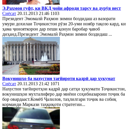
Э.Раҳмон гуфт, ки ВКД ҷойи афроди тарсу ва дурӯя нест
Сиёсат
20.11.2013 21:46
1103
Президент Эмомалӣ Раҳмон зимни боздидаш аз вазорати
умури дохилаи Тоҷикистон рӯзи 20-уми ноябр тақозо кард, ки
ҳама ҷинояткорон дар пеши қонун баробар ҷавоб
диҳанд.Президент Эмомалӣ Раҳмон зимни боздидаш ...
Вокунишҳо ба нахустин тағйироти кадрӣ дар ҳукумат
Сиёсат
20.11.2013 21:42
1071
Нахустин тағйиротҳои кадрӣ дар сатҳи ҳукумати Тоҷикистон,
вокунишҳои мухталиферо дар миёни соҳибназарони тоҷик ба
бор овардааст.Комёб Ҷалилов, таҳлилгари тоҷик ва собиқ
корманди Маркази таҳқиқоти стратегии...