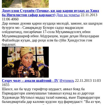
Домуллои Сурхиён (Тоҷике, ки дар қарни нуздаҳ аз Ҳинд
ба Ингилистон сафар кардааст)
Дин ва ҷомеъа
22.11.2013
11:06
4060
Дар нимаи дуюми қарни нуздаҳи милодӣ, замоне, ки шаҳрҳои
бузурги мо - Самарқанду Бухоро садҳо мадрасаҳои
олӣдоштанд, писарбачаи 17-сола Муҳаммадсолеҳ ибни
Муҳаммадшариф ибни Абдураҳим, зодаи деҳаи Ниҳолдараи
Файзободи куҳан, дар роҳи илм ба сӯйи Ҳиндустон гом
бардошт.
Сеҳру ҷоду – амали шайтонӣ - IV
Иҷтимоъ
22.11.2013 11:03
1655
Шахсе, ки ба ҷоду гирифтор шудааст, аввал бояд ба
Парвардигори азимушшаън таваккал кунад ва аз даргоҳи
Худованди Мутаъол мадад талаб намояд, яъне Парвардигори
баландмартаба дар каломи қудсии худ фармудааст: "Ва аз ҷое,