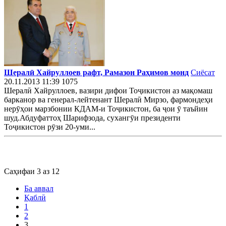
Шералӣ Хайруллоев рафт, Рамазон Раҳимов монд
Сиёсат
20.11.2013 11:39
1075
Шералӣ Хайруллоев, вазири дифои Тоҷикистон аз мақомаш
барканор ва генерал-лейтенант Шералӣ Мирзо, фармондеҳи
нерӯҳои марзбонии КДАМ-и Тоҷикистон, ба ҷои ӯ таъйин
шуд.Абдуфаттоҳ Шарифзода, сухангӯи президенти
Тоҷикистон рӯзи 20-уми...
Саҳифаи 3 аз 12
Ба аввал
Қаблӣ
1
2
3