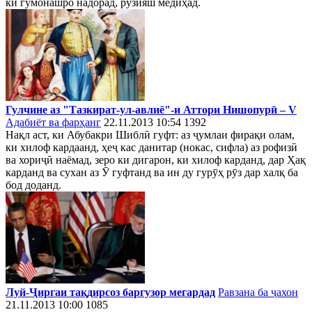
ки гумонашро надорад, рӯзияш медиҳад.
Гулчине аз "Тазкират-ул-авлиё"-и Аттори Нишопурӣ – V
Адабиёт ва фарҳанг
22.11.2013 10:54
1392
Нақл аст, ки Абубакри Шиблӣ гуфт: аз ҷумлаи фирақи олам,
ки хилоф кардаанд, ҳеҷ кас данитар (нокас, сифла) аз рофизӣ
ва хориҷӣ наёмад, зеро ки дигарон, ки хилоф карданд, дар Ҳақ
карданд ва сухан аз Ӯ гуфтанд ва ин ду гурӯҳ рӯз дар халқ ба
бод доданд.
Луй-Ҷиргаи тақдирсоз баргузор мегардад
Равзана ба ҷахон
21.11.2013 10:00
1085