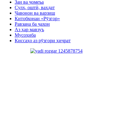
Зан ва ҷомеъа
Сулҳ, оштӣ, ваҳдат
Ҷавонон ва варзиш
Китобхонаи «Рӯзгор»
Равзана ба ҷахон
Аз ҳар мавзуъ
Мусоҳиба
Қиссаҳо аз рӯзгори ҳиҷрат