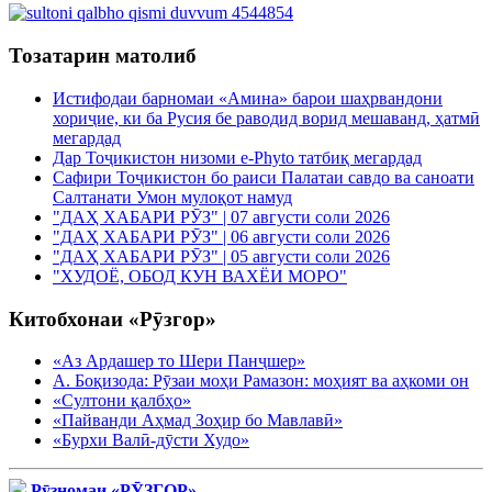
Тозатарин матолиб
Истифодаи барномаи «Амина» барои шаҳрвандони
хориҷие, ки ба Русия бе раводид ворид мешаванд, ҳатмӣ
мегардад
Дар Тоҷикистон низоми e-Phyto татбиқ мегардад
Сафири Тоҷикистон бо раиси Палатаи савдо ва саноати
Салтанати Умон мулоқот намуд
"ДАҲ ХАБАРИ РӮЗ" | 07 августи соли 2026
"ДАҲ ХАБАРИ РӮЗ" | 06 августи соли 2026
"ДАҲ ХАБАРИ РӮЗ" | 05 августи соли 2026
"ХУДОЁ, ОБОД КУН ВАХЁИ МОРО"
Китобхонаи «Рӯзгор»
«Аз Ардашер то Шери Панҷшер»
А. Боқизода: Рӯзаи моҳи Рамазон: моҳият ва аҳкоми он
«Султони қалбҳо»
«Пайванди Аҳмад Зоҳир бо Мавлавӣ»
«Бурхи Валӣ-дӯсти Худо»
Рӯзномаи «РӮЗГОР»