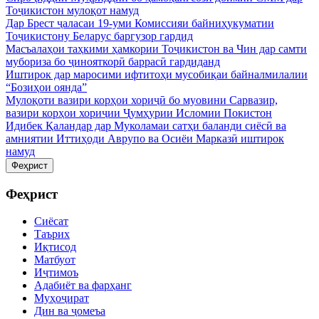
Тоҷикистон мулоқот намуд
Дар Брест ҷаласаи 19-уми Комиссияи байниҳукуматии
Тоҷикистону Беларус баргузор гардид
Масъалаҳои таҳкими ҳамкории Тоҷикистон ва Чин дар самти
мубориза бо ҷинояткорӣ баррасӣ гардиданд
Иштирок дар маросими ифтитоҳи мусобиқаи байналмилалии
“Бозиҳои оянда”
Мулоқоти вазири корҳои хориҷӣ бо муовини Сарвазир,
вазири корҳои хориҷии Ҷумҳурии Исломии Покистон
Идибек Қаландар дар Муколамаи сатҳи баланди сиёсӣ ва
амниятии Иттиҳоди Аврупо ва Осиёи Марказӣ иштирок
намуд
Феҳрист
Феҳрист
Сиёсат
Таърих
Иқтисод
Матбуот
Иҷтимоъ
Адабиёт ва фарҳанг
Муҳоҷират
Дин ва ҷомеъа