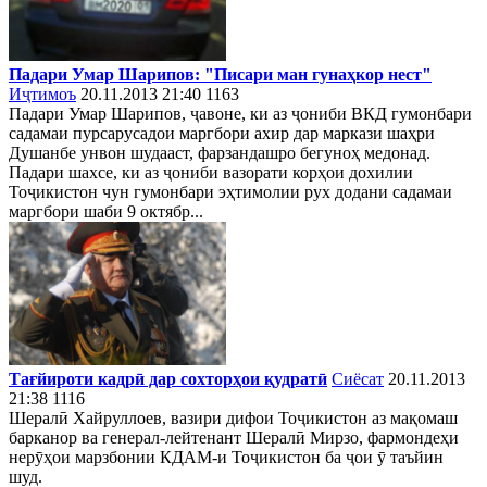
Падари Умар Шарипов: "Писари ман гунаҳкор нест"
Иҷтимоъ
20.11.2013 21:40
1163
Падари Умар Шарипов, ҷавоне, ки аз ҷониби ВКД гумонбари
садамаи пурсарусадои маргбори ахир дар маркази шаҳри
Душанбе унвон шудааст, фарзандашро бегуноҳ медонад.
Падари шахсе, ки аз ҷониби вазорати корҳои дохилии
Тоҷикистон чун гумонбари эҳтимолии рух додани садамаи
маргбори шаби 9 октябр...
Тағйироти кадрӣ дар сохторҳои қудратӣ
Сиёсат
20.11.2013
21:38
1116
Шералӣ Хайруллоев, вазири дифои Тоҷикистон аз мақомаш
барканор ва генерал-лейтенант Шералӣ Мирзо, фармондеҳи
нерӯҳои марзбонии КДАМ-и Тоҷикистон ба ҷои ӯ таъйин
шуд.