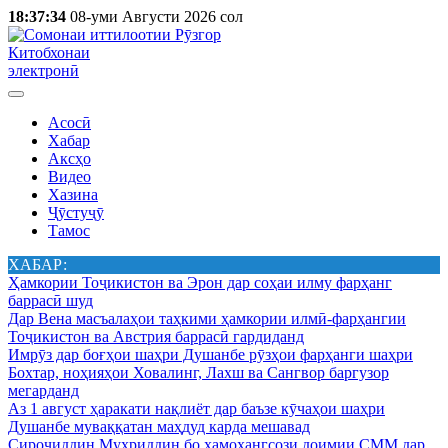
18:37:34
08-уми Августи 2026 сол
Китобхонаи
электронӣ
Асосӣ
Хабар
Аксҳо
Видео
Хазина
Ҷӯстуҷӯ
Тамос
ХАБАР:
Ҳамкории Тоҷикистон ва Эрон дар соҳаи илму фарҳанг
баррасӣ шуд
Дар Вена масъалаҳои таҳкими ҳамкории илмӣ-фарҳангии
Тоҷикистон ва Австрия баррасӣ гардиданд
Имрӯз дар боғҳои шаҳри Душанбе рӯзҳои фарҳанги шаҳри
Бохтар, ноҳияҳои Ховалинг, Лахш ва Сангвор баргузор
мегарданд
Аз 1 август ҳаракати нақлиёт дар баъзе кӯчаҳои шаҳри
Душанбе муваққатан маҳдуд карда мешавад
Сироҷиддин Муҳриддин бо ҳамоҳангсози доимии СММ дар