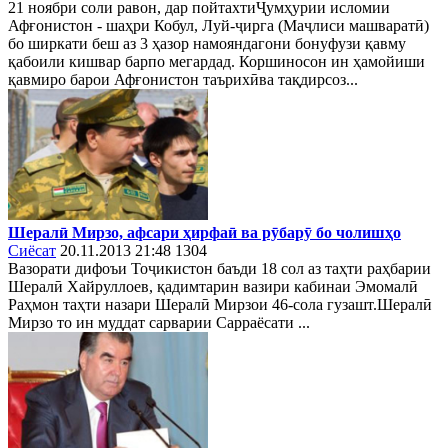
21 ноябри соли равон, дар пойтахтиҶумҳурии исломии
Афғонистон - шаҳри Кобул, Луй-ҷирга (Маҷлиси машваратӣ)
бо ширкати беш аз 3 ҳазор намояндагони бонуфузи қавму
қабоили кишвар барпо мегардад. Коршиносон ин ҳамойиши
қавмиро барои Афғонистон таърихӣва тақдирсоз...
Шералӣ Мирзо, афсари ҳирфаӣ ва рӯбарӯ бо чолишҳо
Сиёсат
20.11.2013 21:48
1304
Вазорати дифоъи Тоҷикистон баъди 18 сол аз таҳти раҳбарии
Шералӣ Хайруллоев, қадимтарин вазири кабинаи Эмомалӣ
Раҳмон таҳти назари Шералӣ Мирзои 46-сола гузашт.Шералӣ
Мирзо то ин муддат сарварии Сарраёсати ...