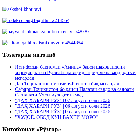
Тозатарин матолиб
Истифодаи барномаи «Амина» барои шаҳрвандони
хориҷие, ки ба Русия бе раводид ворид мешаванд, ҳатмӣ
мегардад
Дар Тоҷикистон низоми e-Phyto татбиқ мегардад
Сафири Тоҷикистон бо раиси Палатаи савдо ва саноати
Салтанати Умон мулоқот намуд
"ДАҲ ХАБАРИ РӮЗ" | 07 августи соли 2026
"ДАҲ ХАБАРИ РӮЗ" | 06 августи соли 2026
"ДАҲ ХАБАРИ РӮЗ" | 05 августи соли 2026
"ХУДОЁ, ОБОД КУН ВАХЁИ МОРО"
Китобхонаи «Рӯзгор»