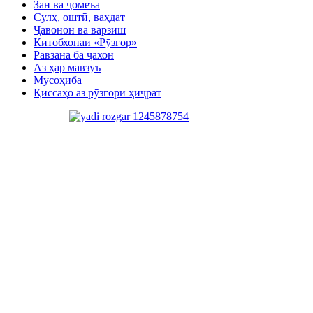
Зан ва ҷомеъа
Сулҳ, оштӣ, ваҳдат
Ҷавонон ва варзиш
Китобхонаи «Рӯзгор»
Равзана ба ҷахон
Аз ҳар мавзуъ
Мусоҳиба
Қиссаҳо аз рӯзгори ҳиҷрат