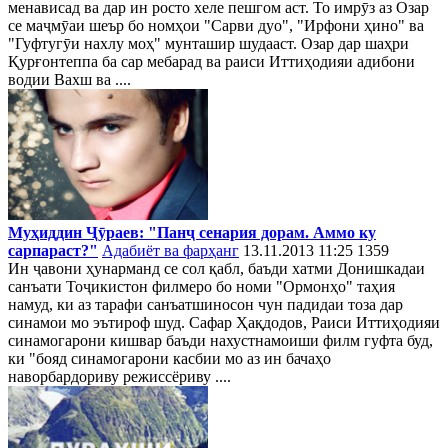
менависад ва дар ин росто хеле пешгом аст. То имрӯз аз Озар
се маҷмӯаи шеър бо номҳои "Сарви дуо", "Ирфони ҳино" ва
"Гуфтугӯи нахлу моҳ" мунташир шудааст. Озар дар шаҳри
Қурғонтеппа ба сар мебарад ва раиси Иттиҳодияи адибони
водии Вахш ва ....
Муҳиддин Ҷӯраев: "Панҷ сенария дорам. Аммо ку
сарпараст?"
Адабиёт ва фарҳанг
13.11.2013 11:25
1359
Ин ҷавони ҳунарманд се сол қабл, баъди хатми Донишкадаи
санъати Тоҷикистон филмеро бо номи "Ормонҳо" таҳия
намуд, ки аз тарафи санъатшиносон чун падидаи тоза дар
синамои мо эътироф шуд. Сафар Ҳақдодов, Раиси Иттиҳодияи
синамогарони кишвар баъди нахустнамоиши филм гуфта буд,
ки "бояд синамогарони касбии мо аз ин бачаҳо
наворбардориву режиссёриву ....