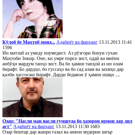
Кӯлоб бе Маҳтоб монд...
Адабиёт ва фарҳанг
13.11.2013 11:41
1596
Ин матлаб аз умеду ноумедист. Аз рӯзгори бонуи сухан
Маҳтоби Зокир. Оне, ки умре порсо зист, оддӣ ва миёни
анбӯҳи мардум танҳо зист. Ва бо ҳамин танҳоӣ аз ин олам
бирафт. Бо дардҳо, бо ғуссаҳо ва бо сад алам ва захмҳо дар
қалби ҳассосаш бирафт. Дарди бедавои ӯ ҳамин ишқи ....
Озар: "Насли ман насли гумшуда бо ҳазорон ормон дар дил
аст"
Адабиёт ва фарҳанг
13.11.2013 11:30
1683
Озар бештар дар жанри ғазал ва анвои мудерни шеър