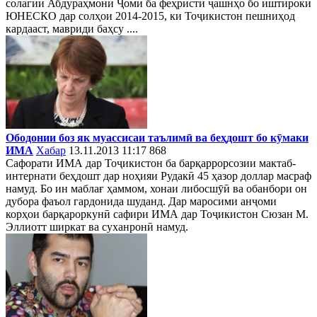
солагии Абдураҳмони Ҷомӣ ба феҳристи ҷашнҳо бо иштироки
ЮНЕСКО дар солҳои 2014-2015, ки Тоҷикистон пешниҳод
кардааст, мавриди баҳсу ....
Ободонии боз як муассисаи таълимӣ ва беҳдошт бо кӯмаки
ИМА
Хабар
13.11.2013 11:17
868
Сафорати ИМА дар Тоҷикистон ба барқаррорсозии мактаб-
интернати беҳдошт дар ноҳияи Рудакӣ 45 ҳазор доллар масраф
намуд. Бо ин маблағ ҳаммом, хонаи либосшӯӣ ва обанбори он
дубора фаъол гардонида шуданд. Дар маросими анҷоми
корҳои барқароркунӣ сафири ИМА дар Тоҷикистон Сюзан М.
Эллиотт ширкат ва суханронӣ намуд.