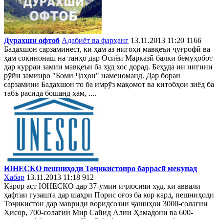
Дурахши офтоб
Адабиёт ва фарҳанг
13.11.2013 11:20
1166
Бадахшон сарзаминест, ки ҳам аз нигоҳи мавқеъи ҷуғрофӣ ва
ҳам сокинонаш на танҳо дар Осиёи Марказӣ балки бемуҳобот
дар курраи замин мавқеъи ба худ хос дорад. Беҳуда ин нигини
рӯйи заминро "Боми Ҷаҳон" наменоманд. Дар бораи
сарзамини Бадахшон то ба имрӯз мақомот ва китобҳои зиёд ба
табъ расида бошанд ҳам, ....
ЮНЕСКО пешниҳоди Тоҷикистонро баррасӣ мекунад
Хабар
13.11.2013 11:18
912
Қарор аст ЮНЕСКО дар 37-умин иҷлосияи худ, ки аввали
ҳафтаи гузашта дар шаҳри Порис оғоз ба кор кард, пешниҳоди
Тоҷикистон дар мавриди воридсозии ҷашнҳои 3000-солагии
Ҳисор, 700-солагии Мир Сайид Алии Ҳамадонӣ ва 600-