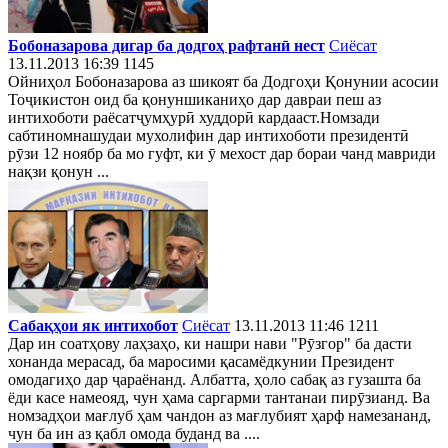
Бобоназарова дигар ба додгоҳ рафтанӣ нест
Сиёсат
13.11.2013 16:39
1145
Ойниҳол Бобоназарова аз шикоят ба Додгоҳи Қонунии асосии
Тоҷикистон оид ба қонуншиканиҳо дар давраи пеш аз
интихоботи раёсатҷумҳурӣ худдорӣ кардааст.Номзади
сабтиномнашудаи мухолифин дар интихоботи президентӣ
рӯзи 12 ноябр ба мо гуфт, ки ӯ мехост дар бораи чанд мавриди
нақзи қонун ...
Сабақҳои як интихобот
Сиёсат
13.11.2013 11:46
1211
Дар ин соатҳову лаҳзаҳо, ки нашри нави "Рӯзгор" ба дасти
хонанда мерасад, ба маросими қасамёдкунии Президент
омодагиҳо дар ҷараёнанд. Албатта, ҳоло сабақ аз гузашта ба
ёди касе намеояд, чун ҳама саргарми тантанаи пирӯзианд. Ва
номзадҳои мағлуб ҳам чандон аз мағлубият ҳарф намезананд,
чун ба ин аз қабл омода буданд ва ....