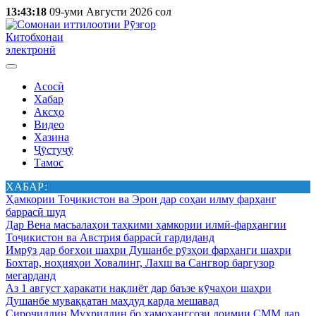
13:43:18
09-уми Августи 2026 сол
Китобхонаи
электронӣ
Асосӣ
Хабар
Аксҳо
Видео
Хазина
Ҷӯстуҷӯ
Тамос
ХАБАР:
Ҳамкории Тоҷикистон ва Эрон дар соҳаи илму фарҳанг
баррасӣ шуд
Дар Вена масъалаҳои таҳкими ҳамкории илмӣ-фарҳангии
Тоҷикистон ва Австрия баррасӣ гардиданд
Имрӯз дар боғҳои шаҳри Душанбе рӯзҳои фарҳанги шаҳри
Бохтар, ноҳияҳои Ховалинг, Лахш ва Сангвор баргузор
мегарданд
Аз 1 август ҳаракати нақлиёт дар баъзе кӯчаҳои шаҳри
Душанбе муваққатан маҳдуд карда мешавад
Сироҷиддин Муҳриддин бо ҳамоҳангсози доимии СММ дар