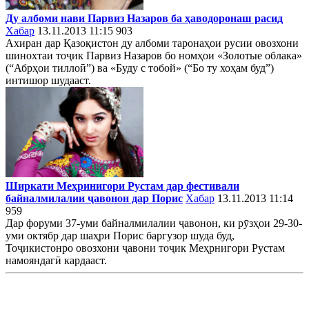
Ду албоми нави Парвиз Назаров ба ҳаводоронаш расид
Хабар
13.11.2013 11:15
903
Ахиран дар Қазоқистон ду албоми таронаҳои русии овозхони
шинохтаи тоҷик Парвиз Назаров бо номҳои «Золотые облака»
(“Абрҳои тиллоӣ”) ва «Буду с тобой» (“Бо ту хоҳам буд”)
интишор шудааст.
Ширкати Меҳринигори Рустам дар фестивали
байналмилалии ҷавонон дар Порис
Хабар
13.11.2013 11:14
959
Дар форуми 37-уми байналмилалии ҷавонон, ки рӯзҳои 29-30-
уми октябр дар шаҳри Порис баргузор шуда буд,
Тоҷикистонро овозхони ҷавони тоҷик Меҳрнигори Рустам
намояндагӣ кардааст.