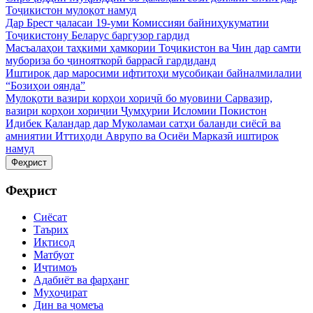
Тоҷикистон мулоқот намуд
Дар Брест ҷаласаи 19-уми Комиссияи байниҳукуматии
Тоҷикистону Беларус баргузор гардид
Масъалаҳои таҳкими ҳамкории Тоҷикистон ва Чин дар самти
мубориза бо ҷинояткорӣ баррасӣ гардиданд
Иштирок дар маросими ифтитоҳи мусобиқаи байналмилалии
“Бозиҳои оянда”
Мулоқоти вазири корҳои хориҷӣ бо муовини Сарвазир,
вазири корҳои хориҷии Ҷумҳурии Исломии Покистон
Идибек Қаландар дар Муколамаи сатҳи баланди сиёсӣ ва
амниятии Иттиҳоди Аврупо ва Осиёи Марказӣ иштирок
намуд
Феҳрист
Феҳрист
Сиёсат
Таърих
Иқтисод
Матбуот
Иҷтимоъ
Адабиёт ва фарҳанг
Муҳоҷират
Дин ва ҷомеъа