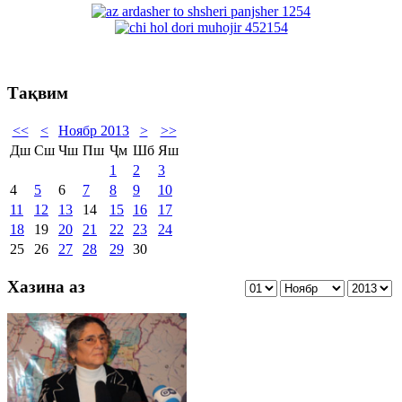
Тақвим
<<
<
Ноябр 2013
>
>>
Дш
Сш
Чш
Пш
Ҷм
Шб
Яш
1
2
3
4
5
6
7
8
9
10
11
12
13
14
15
16
17
18
19
20
21
22
23
24
25
26
27
28
29
30
Хазина аз