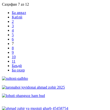
Саҳифаи 7 аз 12
Ба аввал
Қаблӣ
2
3
4
5
6
7
8
9
10
11
Баъдӣ
Ба охир