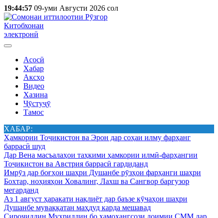
19:44:57
09-уми Августи 2026 сол
Китобхонаи
электронӣ
Асосӣ
Хабар
Аксҳо
Видео
Хазина
Ҷӯстуҷӯ
Тамос
ХАБАР:
Ҳамкории Тоҷикистон ва Эрон дар соҳаи илму фарҳанг
баррасӣ шуд
Дар Вена масъалаҳои таҳкими ҳамкории илмӣ-фарҳангии
Тоҷикистон ва Австрия баррасӣ гардиданд
Имрӯз дар боғҳои шаҳри Душанбе рӯзҳои фарҳанги шаҳри
Бохтар, ноҳияҳои Ховалинг, Лахш ва Сангвор баргузор
мегарданд
Аз 1 август ҳаракати нақлиёт дар баъзе кӯчаҳои шаҳри
Душанбе муваққатан маҳдуд карда мешавад
Сироҷиддин Муҳриддин бо ҳамоҳангсози доимии СММ дар