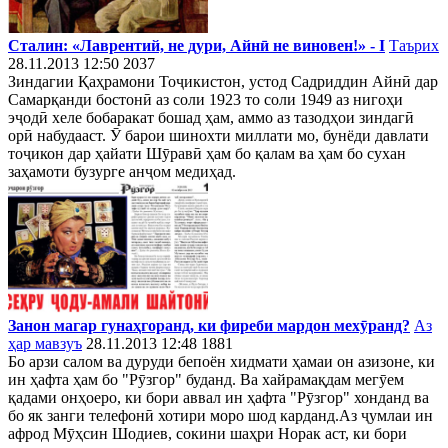
Сталин: «Лаврентий, не дури, Айнӣ не виновен!» - I
Таърих
28.11.2013 12:50
2037
Зиндагии Қаҳрамони Тоҷикистон, устод Садриддин Айнӣ дар
Самарқанди бостонӣ аз соли 1923 то соли 1949 аз нигоҳи
эҷодӣ хеле бобаракат бошад ҳам, аммо аз тазодҳои зиндагӣ
орӣ набудааст. Ӯ барои шинохти миллати мо, бунёди давлати
тоҷикон дар ҳайати Шӯравӣ ҳам бо қалам ва ҳам бо сухан
заҳамоти бузурге анҷом медиҳад.
Занон магар гунаҳгоранд, ки фиреби мардон мехӯранд?
Аз
ҳар мавзуъ
28.11.2013 12:48
1881
Бо арзи салом ва дуруди бепоён хидмати ҳамаи он азизоне, ки
ин ҳафта ҳам бо "Рӯзгор" буданд. Ва хайрамақдам мегӯем
қадами онҳоеро, ки бори аввал ин ҳафта "Рӯзгор" хонданд ва
бо як занги телефонӣ хотири моро шод карданд.Аз ҷумлаи ин
афрод Мӯҳсин Шодиев, сокини шаҳри Норак аст, ки бори