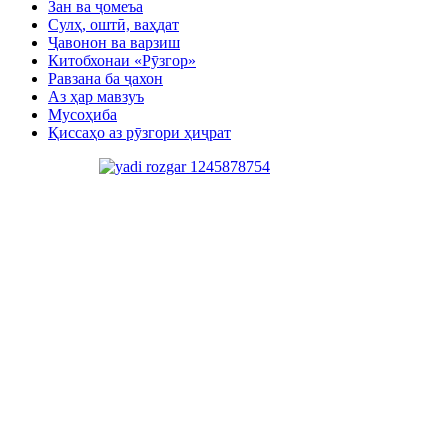
Зан ва ҷомеъа
Сулҳ, оштӣ, ваҳдат
Ҷавонон ва варзиш
Китобхонаи «Рӯзгор»
Равзана ба ҷахон
Аз ҳар мавзуъ
Мусоҳиба
Қиссаҳо аз рӯзгори ҳиҷрат