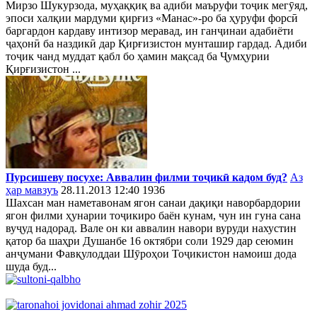
Мирзо Шукурзода, муҳаққиқ ва адиби маъруфи тоҷик мегӯяд,
эпоси халқии мардуми қирғиз «Манас»-ро ба ҳуруфи форсӣ
баргардон кардаву интизор меравад, ин ганҷинаи адабиёти
ҷаҳонӣ ба наздикӣ дар Қирғизистон мунташир гардад. Адиби
тоҷик чанд муддат қабл бо ҳамин мақсад ба Ҷумҳурии
Қирғизистон ...
Пурсишеву посухе: Аввалин филми тоҷикӣ кадом буд?
Аз
ҳар мавзуъ
28.11.2013 12:40
1936
Шахсан ман наметавонам ягон санаи дақиқи наворбардории
ягон филми ҳунарии тоҷикиро баён кунам, чун ин гуна сана
вуҷуд надорад. Вале он ки аввалин навори вуруди нахустин
қатор ба шаҳри Душанбе 16 октябри соли 1929 дар сеюмин
анҷумани Фавқулоддаи Шӯроҳои Тоҷикистон намоиш дода
шуда буд...