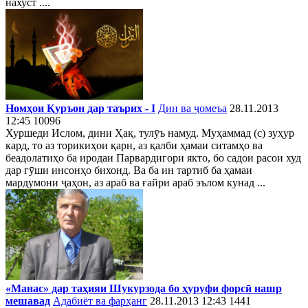
нахуст ....
Номҳои Қуръон дар таърих - I
Дин ва ҷомеъа
28.11.2013
12:45
10096
Хуршеди Ислом, дини Ҳақ, тулӯъ намуд. Муҳаммад (с) зуҳур
кард, то аз торикиҳои қарн, аз қалби ҳамаи ситамҳо ва
беадолатиҳо ба иродаи Парвардигори якто, бо садои расои худ
дар гӯши инсонҳо бихонд. Ва ба ин тартиб ба ҳамаи
мардумони ҷаҳон, аз араб ва ғайри араб эълом кунад ...
«Манас» дар таҳияи Шукурзода бо ҳуруфи форсӣ нашр
мешавад
Адабиёт ва фарҳанг
28.11.2013 12:43
1441