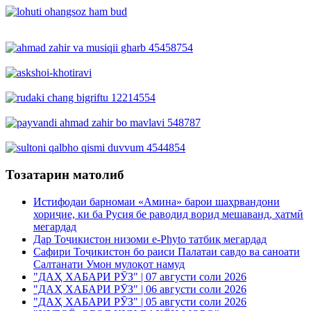
Тозатарин матолиб
Истифодаи барномаи «Амина» барои шаҳрвандони
хориҷие, ки ба Русия бе раводид ворид мешаванд, ҳатмӣ
мегардад
Дар Тоҷикистон низоми e-Phyto татбиқ мегардад
Сафири Тоҷикистон бо раиси Палатаи савдо ва саноати
Салтанати Умон мулоқот намуд
"ДАҲ ХАБАРИ РӮЗ" | 07 августи соли 2026
"ДАҲ ХАБАРИ РӮЗ" | 06 августи соли 2026
"ДАҲ ХАБАРИ РӮЗ" | 05 августи соли 2026