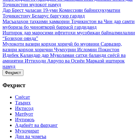
Тоҷикистон мулоқот намуд
Дар Брест ҷаласаи 19-уми Комиссияи байниҳукуматии
Тоҷикистону Беларус баргузор гардид
Масъалаҳои таҳкими ҳамкории Тоҷикистон ва Чин дар самти
мубориза бо ҷинояткорӣ баррасӣ гардиданд
Иштирок дар маросими ифтитоҳи мусобиқаи байналмилалии
“Бозиҳои оянда”
Мулоқоти вазири корҳои хориҷӣ бо муовини Сарвазир,
вазири корҳои хориҷии Ҷумҳурии Исломии Покистон
Идибек Қаландар дар Муколамаи сатҳи баланди сиёсӣ ва
амниятии Иттиҳоди Аврупо ва Осиёи Марказӣ иштирок
намуд
Феҳрист
Феҳрист
Сиёсат
Таърих
Иқтисод
Матбуот
Иҷтимоъ
Адабиёт ва фарҳанг
Муҳоҷират
Дин ва ҷомеъа