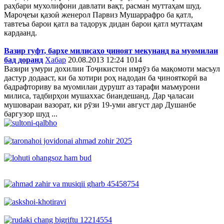
раҳбари мухолифони давлати вақт, расман муттаҳам шуд.
Мароҷеъи қазоӣ женерол Парвиз Мушаррафро ба қатл,
тавтеъа барои қатл ва тадорук дидан барои қатл муттаҳам
кардаанд.
Вазир гуфт, бархе милисаҳо ҷиноят мекунанд ва муомилаи
бад доранд
Хабар
20.08.2013 12:24
1014
Вазири умури дохилии Тоҷикистон имрӯз ба мақомоти масъул
дастур додааст, ки ба хотири роҳ надодан ба ҷинояткорӣ ва
бадрафториву ва муомилаи дурушт аз тарафи маъмурони
милиса, тадбирҳои мушаххас биандешанд. Дар ҷаласаи
мушовараи вазорат, ки рӯзи 19-уми август дар Душанбе
баргузор шуд ...