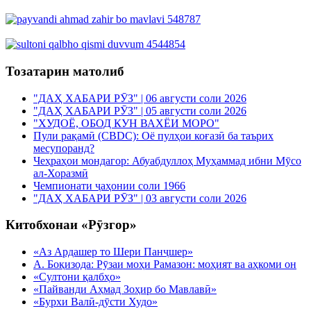
Тозатарин матолиб
"ДАҲ ХАБАРИ РӮЗ" | 06 августи соли 2026
"ДАҲ ХАБАРИ РӮЗ" | 05 августи соли 2026
"ХУДОЁ, ОБОД КУН ВАХЁИ МОРО"
Пули рақамӣ (CBDC): Оё пулҳои коғазӣ ба таърих
месупоранд?
Чеҳраҳои мондагор: Абуабдуллоҳ Муҳаммад ибни Мӯсо
ал-Хоразмӣ
Чемпионати ҷаҳонии соли 1966
"ДАҲ ХАБАРИ РӮЗ" | 03 августи соли 2026
Китобхонаи «Рӯзгор»
«Аз Ардашер то Шери Панҷшер»
А. Боқизода: Рӯзаи моҳи Рамазон: моҳият ва аҳкоми он
«Султони қалбҳо»
«Пайванди Аҳмад Зоҳир бо Мавлавӣ»
«Бурхи Валӣ-дӯсти Худо»