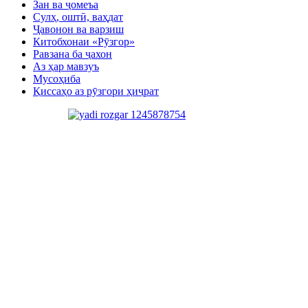
Зан ва ҷомеъа
Сулҳ, оштӣ, ваҳдат
Ҷавонон ва варзиш
Китобхонаи «Рӯзгор»
Равзана ба ҷахон
Аз ҳар мавзуъ
Мусоҳиба
Қиссаҳо аз рӯзгори ҳиҷрат