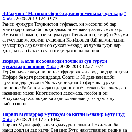
Э.Раҳмон: "Масоили обро бо ҳамкорӣ мешавад ҳал кард"
Хабар
20.08.2013 12:29
977
Раиси ҷумҳури Тоҷикистон гуфтааст, ки масоили об дар
минтақаро танҳо бо роҳи ҳамкорӣ мешавад ҳаллу фасл кард.
Эмомалӣ Раҳмон, раиси ҷумҳури Тоҷикистон, ки рӯзи 20-уми
август дар маросими кушоиши Конфронси байналмиллалии
ҳамкориҳо дар бахши об сӯҳбат мекард, аз ҷумла гуфт, дар
ҳоле, ки дар баъзе аз манотиқи ҷаҳон нархи оби ....
Исфара. Қатли як хонаводаи тоҷик аз сӯи гурӯҳи
мусаллаҳи ношинос
Хабар
20.08.2013 12:27
1074
Гурӯҳи мусаллаҳи ношинос афроди як хонаводаро дар ноҳияи
Исфара ба қатл расонидаанд. Соати 1: 30 дақиқаи шаби
гузашта дар ҷамоати Чоркӯҳи ноҳияи Исфара як гурӯҳи
ношинос ба бинои хоҷаги деҳқонии «Участкаи -5» воқеъ дар
наздикии марзи Қирғизистон даромада, посбони он
Абдуқаҳҳор Ҳаллоқов ва аҳли хонаводаи ӯ, аз ҷумла ду
набераашро ....
Парвиз Мушарраф муттаҳам ба қатли Беназир Буту шуд
Хабар
20.08.2013 12:26
1034
Парвиз Мушарраф, раиси ҷумҳури пешини Покистон, ба
нақш доштан дар қатли Беназир Буту, нахуствазири пешин ва