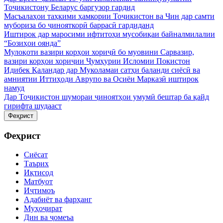
Тоҷикистону Беларус баргузор гардид
Масъалаҳои таҳкими ҳамкории Тоҷикистон ва Чин дар самти
мубориза бо ҷинояткорӣ баррасӣ гардиданд
Иштирок дар маросими ифтитоҳи мусобиқаи байналмилалии
“Бозиҳои оянда”
Мулоқоти вазири корҳои хориҷӣ бо муовини Сарвазир,
вазири корҳои хориҷии Ҷумҳурии Исломии Покистон
Идибек Қаландар дар Муколамаи сатҳи баланди сиёсӣ ва
амниятии Иттиҳоди Аврупо ва Осиёи Марказӣ иштирок
намуд
Дар Тоҷикистон шумораи ҷиноятҳои умумӣ бештар ба қайд
гирифта шудааст
Феҳрист
Феҳрист
Сиёсат
Таърих
Иқтисод
Матбуот
Иҷтимоъ
Адабиёт ва фарҳанг
Муҳоҷират
Дин ва ҷомеъа