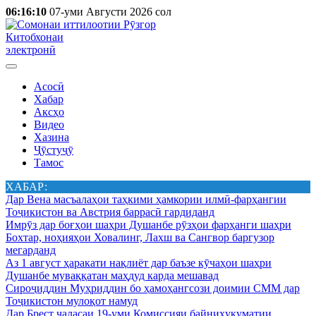
06:16:10
07-уми Августи 2026 сол
Китобхонаи
электронӣ
Асосӣ
Хабар
Аксҳо
Видео
Хазина
Ҷӯстуҷӯ
Тамос
ХАБАР:
Дар Вена масъалаҳои таҳкими ҳамкории илмӣ-фарҳангии
Тоҷикистон ва Австрия баррасӣ гардиданд
Имрӯз дар боғҳои шаҳри Душанбе рӯзҳои фарҳанги шаҳри
Бохтар, ноҳияҳои Ховалинг, Лахш ва Сангвор баргузор
мегарданд
Аз 1 август ҳаракати нақлиёт дар баъзе кӯчаҳои шаҳри
Душанбе муваққатан маҳдуд карда мешавад
Сироҷиддин Муҳриддин бо ҳамоҳангсози доимии СММ дар
Тоҷикистон мулоқот намуд
Дар Брест ҷаласаи 19-уми Комиссияи байниҳукуматии