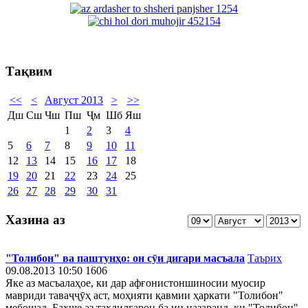
Тақвим
<<
<
Август 2013
>
>>
Дш
Сш
Чш
Пш
Ҷм
Шб
Яш
1
2
3
4
5
6
7
8
9
10
11
12
13
14
15
16
17
18
19
20
21
22
23
24
25
26
27
28
29
30
31
Хазина аз
"Толибон" ва паштунҳо: он сӯи дигари масъала
Таърих
09.08.2013 10:50
1606
Яке аз масъалаҳое, ки дар афғонистоншиносии муосир
мавриди таваҷҷӯҳ аст, моҳияти қавмии ҳаркати "Толибон"
мебошад. Бахше аз таҳлилгарон ба ин назаранд, ки "Толибон"