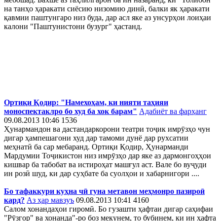
на танҳо ҳаракати сиёсию низомию динӣ, балки як ҳаракати
қавмии паштунгаро низ буда, дар асл яке аз унсурҳои лоиҳаи
калони "Паштунистони бузург" ҳастанд.
Ортиқи Қодир: "Намехоҳам, ки нияти таҳияи
моноспектаклро бо худ ба хок барам"
Адабиёт ва фарҳанг
09.08.2013 10:46
1536
Ҳунармандон ва дастандаркорони театри тоҷик имрӯзҳо чун
дигар ҳампешагони худ дар тамоми дунё дар рухсатии
меҳнатӣ ба сар мебаранд. Ортиқи Қодир, Ҳунарманди
Мардумии Тоҷикистон низ имрӯзҳо дар яке аз дармонгоҳҳои
кишвар ба табобат ва истироҳат машғул аст. Вале бо вуҷуди
ин розӣ шуд, ки дар суҳбате ба суолҳои и хабарнигори ....
Бо тафаккури куҳна чӣ гуна метавон меҳмонро пазироӣ
кард?
Аз ҳар мавзуъ
09.08.2013 10:41
4160
Салом хонандаҳои гиромӣ. Бо гузашти ҳафтаи дигар саҳифаи
"Рӯзгор" ва хонанда"-ро боз мекунем, то бубинем, ки ин ҳафта