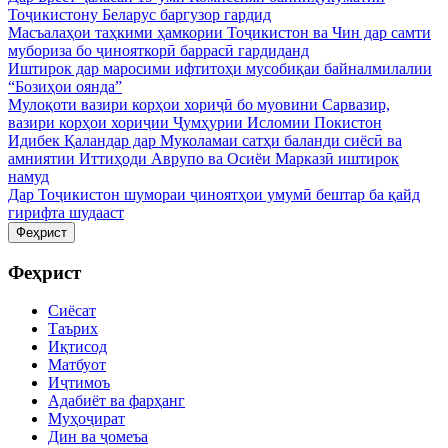
Тоҷикистону Беларус баргузор гардид
Масъалаҳои таҳкими ҳамкории Тоҷикистон ва Чин дар самти
мубориза бо ҷинояткорӣ баррасӣ гардиданд
Иштирок дар маросими ифтитоҳи мусобиқаи байналмилалии
“Бозиҳои оянда”
Мулоқоти вазири корҳои хориҷӣ бо муовини Сарвазир,
вазири корҳои хориҷии Ҷумҳурии Исломии Покистон
Идибек Қаландар дар Муколамаи сатҳи баланди сиёсӣ ва
амниятии Иттиҳоди Аврупо ва Осиёи Марказӣ иштирок
намуд
Дар Тоҷикистон шумораи ҷиноятҳои умумӣ бештар ба қайд
гирифта шудааст
Феҳрист
Феҳрист
Сиёсат
Таърих
Иқтисод
Матбуот
Иҷтимоъ
Адабиёт ва фарҳанг
Муҳоҷират
Дин ва ҷомеъа