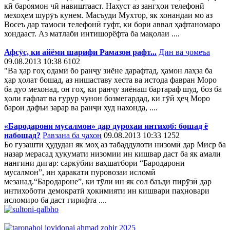
кӣ бароямон чӣ навиштааст. Нахуст аз зангҳои телефонӣ
мехоҳем шурӯъ кунем. Масъуди Мухтор, як хонандаи мо аз
Восеъ дар тамоси телефонӣ гуфт, ки бори аввал ҳафтаномаро
хондааст. Аз матлаби интишорёфта ба мақолаи ....
Афсӯс, ки айёми шарифи Рамазон рафт...
Дин ва ҷомеъа
09.08.2013 10:38
6102
"Ва ҳар гоҳ одамӣ бо ранҷу зиёне дарафтад, ҳамон лаҳза ба
ҳар ҳолат бошад, аз нишаставу хеста ва истода фавран Моро
ба дуо мехонад, он гоҳ, ки ранҷу зиёнаш бартараф шуд, боз ба
ҳоли ғафлат ва ғурур чунон бозмегардад, ки гӯӣ ҳеҷ Моро
барои дафъи зарар ва ранҷи худ нахонда, ....
«Бародарони мусалмон» дар дуроҳаи интихоб: бошад ё
набошад?
Равзана ба ҷахон
09.08.2013 10:33
1252
Бо гузашти ҳудудан як моҳ аз табаддулоти низомӣ дар Миср ба
назар мерасад ҳукумати низомии ин кишвар даст ба як амали
нангини дигар: саркӯбии ваҳшатбори “Бародарони
мусалмон”, ин ҳаракати пуровозаи исломӣ
мезанад.“Бародароне”, ки тӯли ин як сол баъди пирӯзӣ дар
интихоботи демократӣ ҳокимияти ин кишвари паҳновари
исломиро ба даст гирифта ....