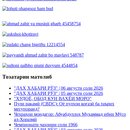
Тозатарин матолиб
"ДАҲ ХАБАРИ РӮЗ" | 06 августи соли 2026
"ДАҲ ХАБАРИ РӮЗ" | 05 августи соли 2026
"ХУДОЁ, ОБОД КУН ВАХЁИ МОРО"
Пули рақамӣ (CBDC): Оё пулҳои коғазӣ ба таърих
месупоранд?
Чеҳраҳои мондагор: Абуабдуллоҳ Муҳаммад ибни Мӯсо
ал-Хоразмӣ
Чемпионати ҷаҳонии соли 1966
"ДАҲ ХАБАРИ РӮЗ" | 03 августи соли 2026