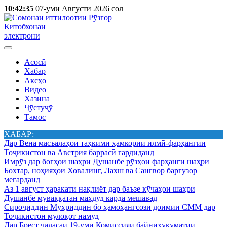
10:42:35
07-уми Августи 2026 сол
Китобхонаи
электронӣ
Асосӣ
Хабар
Аксҳо
Видео
Хазина
Ҷӯстуҷӯ
Тамос
ХАБАР:
Дар Вена масъалаҳои таҳкими ҳамкории илмӣ-фарҳангии
Тоҷикистон ва Австрия баррасӣ гардиданд
Имрӯз дар боғҳои шаҳри Душанбе рӯзҳои фарҳанги шаҳри
Бохтар, ноҳияҳои Ховалинг, Лахш ва Сангвор баргузор
мегарданд
Аз 1 август ҳаракати нақлиёт дар баъзе кӯчаҳои шаҳри
Душанбе муваққатан маҳдуд карда мешавад
Сироҷиддин Муҳриддин бо ҳамоҳангсози доимии СММ дар
Тоҷикистон мулоқот намуд
Дар Брест ҷаласаи 19-уми Комиссияи байниҳукуматии