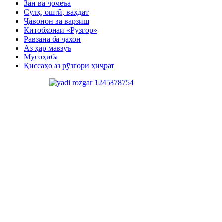
Зан ва ҷомеъа
Сулҳ, оштӣ, ваҳдат
Ҷавонон ва варзиш
Китобхонаи «Рӯзгор»
Равзана ба ҷахон
Аз ҳар мавзуъ
Мусоҳиба
Қиссаҳо аз рӯзгори ҳиҷрат