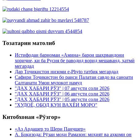
Тозатарин матолиб
Истифодаи барномаи «Амина» барои шаҳрвандони
хориҷие, ки ба Русия бе раводид ворид мешаванд, ҳатмӣ
мегардад
Дар Тоҷикистон низоми e-Phyto татбиқ мегардад
Сафири Тоҷикистон бо раиси Палатаи савдо ва саноати
Салтанати Умон мулоқот намуд
"ДАҲ ХАБАРИ РӮЗ" | 07 августи соли 2026
"ДАҲ ХАБАРИ РӮЗ" | 06 августи соли 2026
"ДАҲ ХАБАРИ РӮЗ" | 05 августи соли 2026
"ХУДОЁ, ОБОД КУН ВАХЁИ МОРО"
Китобхонаи «Рӯзгор»
«Аз Ардашер то Шери Панҷшер»
А. Боқизода: Рӯзаи моҳи Рамазон: моҳият ва аҳкоми он