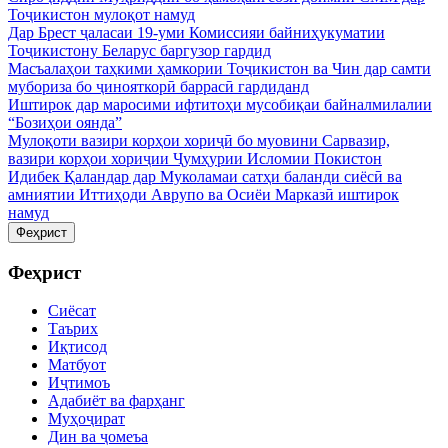
Тоҷикистон мулоқот намуд
Дар Брест ҷаласаи 19-уми Комиссияи байниҳукуматии
Тоҷикистону Беларус баргузор гардид
Масъалаҳои таҳкими ҳамкории Тоҷикистон ва Чин дар самти
мубориза бо ҷинояткорӣ баррасӣ гардиданд
Иштирок дар маросими ифтитоҳи мусобиқаи байналмилалии
“Бозиҳои оянда”
Мулоқоти вазири корҳои хориҷӣ бо муовини Сарвазир,
вазири корҳои хориҷии Ҷумҳурии Исломии Покистон
Идибек Қаландар дар Муколамаи сатҳи баланди сиёсӣ ва
амниятии Иттиҳоди Аврупо ва Осиёи Марказӣ иштирок
намуд
Феҳрист
Феҳрист
Сиёсат
Таърих
Иқтисод
Матбуот
Иҷтимоъ
Адабиёт ва фарҳанг
Муҳоҷират
Дин ва ҷомеъа