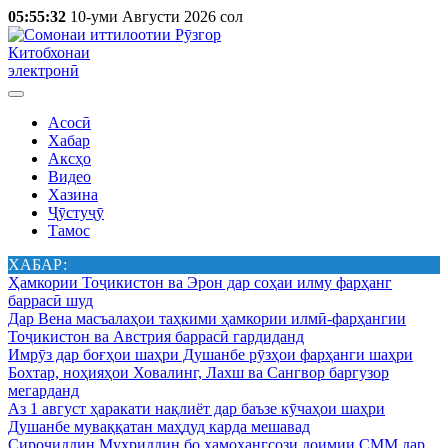
05:55:32
10-уми Августи 2026 сол
Китобхонаи
электронӣ
Асосӣ
Хабар
Аксҳо
Видео
Хазина
Ҷӯстуҷӯ
Тамос
ХАБАР:
Ҳамкории Тоҷикистон ва Эрон дар соҳаи илму фарҳанг
баррасӣ шуд
Дар Вена масъалаҳои таҳкими ҳамкории илмӣ-фарҳангии
Тоҷикистон ва Австрия баррасӣ гардиданд
Имрӯз дар боғҳои шаҳри Душанбе рӯзҳои фарҳанги шаҳри
Бохтар, ноҳияҳои Ховалинг, Лахш ва Сангвор баргузор
мегарданд
Аз 1 август ҳаракати нақлиёт дар баъзе кӯчаҳои шаҳри
Душанбе муваққатан маҳдуд карда мешавад
Сироҷиддин Муҳриддин бо ҳамоҳангсози доимии СММ дар