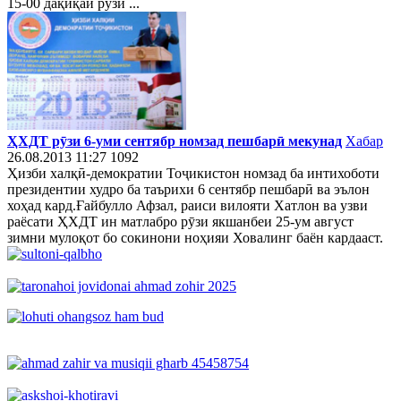
15-00 дақиқаи рӯзи ...
ҲХДТ рӯзи 6-уми сентябр номзад пешбарӣ мекунад
Хабар
26.08.2013 11:27
1092
Ҳизби халқӣ-демократии Тоҷикистон номзад ба интихоботи
президентии худро ба таърихи 6 сентябр пешбарӣ ва эълон
хоҳад кард.Ғайбулло Афзал, раиси вилояти Хатлон ва узви
раёсати ҲХДТ ин матлабро рӯзи якшанбеи 25-ум август
зимни мулоқот бо сокинони ноҳияи Ховалинг баён кардааст.