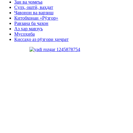
Зан ва ҷомеъа
Сулҳ, оштӣ, ваҳдат
Ҷавонон ва варзиш
Китобхонаи «Рӯзгор»
Равзана ба ҷахон
Аз ҳар мавзуъ
Мусоҳиба
Қиссаҳо аз рӯзгори ҳиҷрат