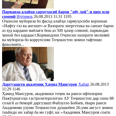
Парванда алайҳи сармуҳосиб барои "обу лой"-и ним млн
сомонӣ
Иҷтимоъ
26.08.2013 11:31
1195
Оҷонсии мубориза бо фасод алайҳи сармуҳосиби корхонаи
«Нафту газ ва ангишт»-и Вазорати энергетика ва саноат барои
аз худ кардани маблағи беш аз 500 ҳазор сомонӣ, парвандаи
ҷиноӣ боз кардааст.Кормандони Оҷонсии назорати молиявӣ
ва мубориза бо коррупсияи Тоҷикистон зимни тафтиши
фаъолияти...
Даргузашти академик Ҳамид Мансуров
Хабар
26.08.2013
11:29
1146
Ҳамид Мансуров, академики тоҷик ва раиси ифтихории
Пажӯҳишгоҳи гастроэнтерологии АУ Тоҷикистон дар сини 88
солагӣ аз беморӣ даргузашт.Файзулло Бобоев, ёвари раиси
Академияи улуми Тоҷикистон душанбеи 26-уми август зимни
таъйиди ин хабар ба мо гуфт, ки «Академик Мансуров соати