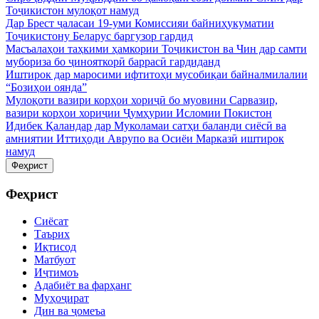
Тоҷикистон мулоқот намуд
Дар Брест ҷаласаи 19-уми Комиссияи байниҳукуматии
Тоҷикистону Беларус баргузор гардид
Масъалаҳои таҳкими ҳамкории Тоҷикистон ва Чин дар самти
мубориза бо ҷинояткорӣ баррасӣ гардиданд
Иштирок дар маросими ифтитоҳи мусобиқаи байналмилалии
“Бозиҳои оянда”
Мулоқоти вазири корҳои хориҷӣ бо муовини Сарвазир,
вазири корҳои хориҷии Ҷумҳурии Исломии Покистон
Идибек Қаландар дар Муколамаи сатҳи баланди сиёсӣ ва
амниятии Иттиҳоди Аврупо ва Осиёи Марказӣ иштирок
намуд
Феҳрист
Феҳрист
Сиёсат
Таърих
Иқтисод
Матбуот
Иҷтимоъ
Адабиёт ва фарҳанг
Муҳоҷират
Дин ва ҷомеъа