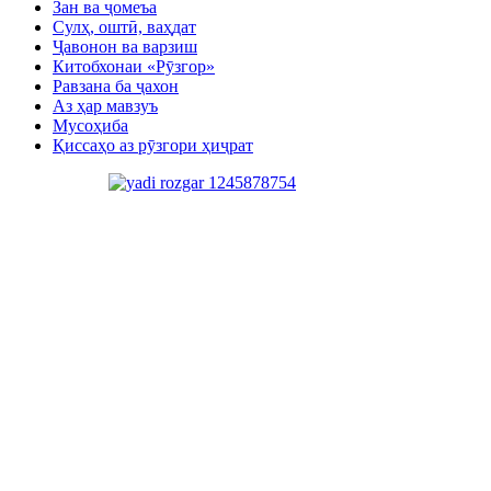
Зан ва ҷомеъа
Сулҳ, оштӣ, ваҳдат
Ҷавонон ва варзиш
Китобхонаи «Рӯзгор»
Равзана ба ҷахон
Аз ҳар мавзуъ
Мусоҳиба
Қиссаҳо аз рӯзгори ҳиҷрат