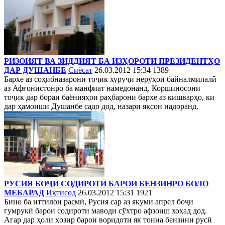
РИЗОИЯТ ВА ЗИДДИЯТ БА ИЗҲОРОТИ ПРЕЗИДЕНТҲО
ДАР ДУШАНБЕ
Сиёсат
26.03.2012 15:34
1389
Бархе аз соҳибназарони тоҷик хуруҷи нерӯҳои байналмилалӣ
аз Афғонистонро ба манфиат намедонанд. Коршиносони
тоҷик дар бораи баёнияҳои раҳбарони бархе аз кишварҳо, ки
дар ҳамоиши Душанбе садо дод, назари яксон надоранд.
РУСИЯ БОҶИ СОДИРОТӢ БАРОИ БЕНЗИНРО БОЛО
МЕБАРАД
Иқтисод
26.03.2012 15:31
1921
Бино ба иттилои расмӣ, Русия сар аз якуми апрел боҷи
гумрукӣ барои содироти маводи сӯхтро афзоиш хоҳад дод.
Агар дар ҳоли ҳозир барои воридоти як тонна бензини русӣ