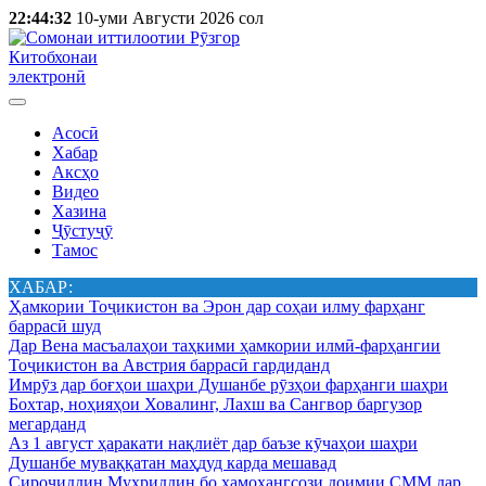
22:44:32
10-уми Августи 2026 сол
Китобхонаи
электронӣ
Асосӣ
Хабар
Аксҳо
Видео
Хазина
Ҷӯстуҷӯ
Тамос
ХАБАР:
Ҳамкории Тоҷикистон ва Эрон дар соҳаи илму фарҳанг
баррасӣ шуд
Дар Вена масъалаҳои таҳкими ҳамкории илмӣ-фарҳангии
Тоҷикистон ва Австрия баррасӣ гардиданд
Имрӯз дар боғҳои шаҳри Душанбе рӯзҳои фарҳанги шаҳри
Бохтар, ноҳияҳои Ховалинг, Лахш ва Сангвор баргузор
мегарданд
Аз 1 август ҳаракати нақлиёт дар баъзе кӯчаҳои шаҳри
Душанбе муваққатан маҳдуд карда мешавад
Сироҷиддин Муҳриддин бо ҳамоҳангсози доимии СММ дар