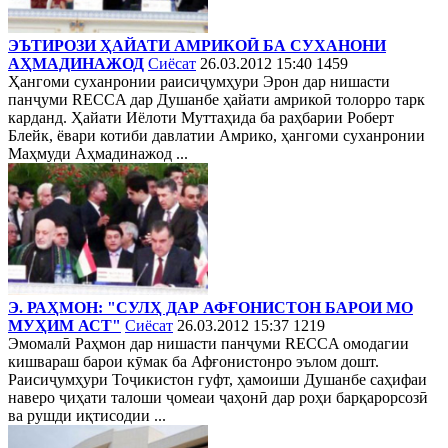
ЭЪТИРОЗИ ҲАЙАТИ АМРИКОӢ БА СУХАНОНИ
АҲМАДИНАЖОД
Сиёсат
26.03.2012 15:40
1459
Ҳангоми суханронии раисиҷумҳури Эрон дар нишасти
панҷуми RECCA дар Душанбе ҳайати амрикоӣ толорро тарк
карданд. Ҳайати Иёлоти Муттаҳида ба раҳбарии Роберт
Блейк, ёвари котиби давлатии Амрико, ҳангоми суханронии
Маҳмуди Аҳмадинажод ...
Э. РАҲМОН: "СУЛҲ ДАР АФҒОНИСТОН БАРОИ МО
МУҲИМ АСТ"
Сиёсат
26.03.2012 15:37
1219
Эмомалӣ Раҳмон дар нишасти панҷуми RECCA омодагии
кишвараш барои кӯмак ба Афғонистонро эълом дошт.
Раисиҷумҳури Тоҷикистон гуфт, ҳамоиши Душанбе саҳифаи
наверо ҷиҳати талоши ҷомеаи ҷаҳонӣ дар роҳи барқарорсозӣ
ва рушди иқтисодии ...