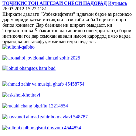
ТОҶИКИСТОН АНГЕЗАИ СИЁСӢ НАДОРАД
Иҷтимоъ
26.03.2012 15:22
1181
Ширкати давлати "Ӯзбекнефтегаз" иддаъои бархе аз расонаҳо
дар мавриди қатъи интиқоли гози табиъӣ ба Тоҷикистонро
бепоя хондааст. Дар баёнияи ин ширкат омадааст, ки
Тоҷикистон ва Ӯзбакистон дар авоили соли ҷорӣ танҳо барои
интиқоли гоз дар семоҳаи аввали имсол қарордод имзо карда
буданд ва ин тавофуқ комилан иҷро шудааст.