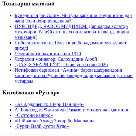
Тозатарин матолиб
Бунёди ояндаи солим: Чӣ гуна варзиши Тоҷикистон дар
чанд соли охир рушд кард?
ПУРСИДЕД, ҶАВОБ МЕДИҲЕМ. Дар кадом ҳолатҳо
муҳоҷирон ба рӯйхати шахсони назоратшаванда ворид
мешаванд?
Либоси кинетикӣ: Телефонро бо қадамҳои худ қувват
диҳед!
Чемпионати ҷаҳонии соли 1970
Чеҳраҳои мондагор: Салоҳиддин Аюбӣ
"ДАҲ ХАБАРИ РӮЗ" | 10 августи соли 2026
Истифодаи барномаи «Амина» барои шаҳрвандони
хориҷие, ки ба Русия бе раводид ворид мешаванд, ҳатмӣ
мегардад
Китобхонаи «Рӯзгор»
«Аз Ардашер то Шери Панҷшер»
А. Боқизода: Рӯзаи моҳи Рамазон: моҳият ва аҳкоми он
«Султони қалбҳо»
«Пайванди Аҳмад Зоҳир бо Мавлавӣ»
«Бурхи Валӣ-дӯсти Худо»