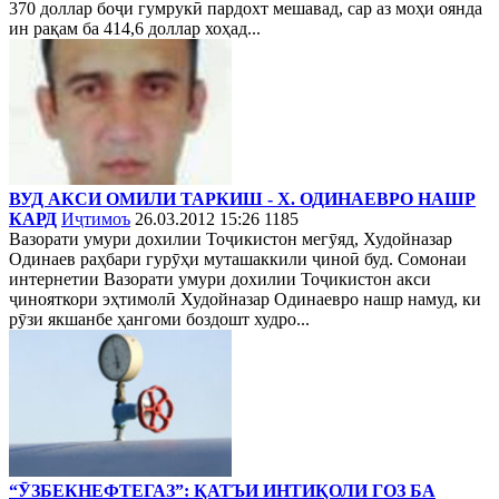
370 доллар боҷи гумрукӣ пардохт мешавад, сар аз моҳи оянда
ин рақам ба 414,6 доллар хоҳад...
ВУД АКСИ ОМИЛИ ТАРКИШ - Х. ОДИНАЕВРО НАШР
КАРД
Иҷтимоъ
26.03.2012 15:26
1185
Вазорати умури дохилии Тоҷикистон мегӯяд, Худойназар
Одинаев раҳбари гурӯҳи муташаккили ҷиноӣ буд. Сомонаи
интернетии Вазорати умури дохилии Тоҷикистон акси
ҷинояткори эҳтимолӣ Худойназар Одинаевро нашр намуд, ки
рӯзи якшанбе ҳангоми боздошт худро...
“ӮЗБЕКНЕФТЕГАЗ”: ҚАТЪИ ИНТИҚОЛИ ГОЗ БА