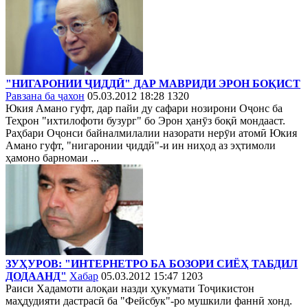
"НИГАРОНИИ ҶИДДӢ" ДАР МАВРИДИ ЭРОН БОҚИСТ
Равзана ба ҷахон
05.03.2012 18:28
1320
Юкия Амано гуфт, дар пайи ду сафари нозирони Оҷонс ба
Теҳрон "ихтилофоти бузург" бо Эрон ҳанӯз боқӣ мондааст.
Раҳбари Оҷонси байналмилалии назорати нерӯи атомӣ Юкия
Амано гуфт, "нигаронии ҷиддӣ"-и ин ниҳод аз эҳтимоли
ҳамоно барномаи ...
ЗУҲУРОВ: "ИНТЕРНЕТРО БА БОЗОРИ СИЁҲ ТАБДИЛ
ДОДААНД"
Хабар
05.03.2012 15:47
1203
Раиси Хадамоти алоқаи назди ҳукумати Тоҷикистон
маҳдудияти дастрасӣ ба "Фейсбук"-ро мушкили фаннӣ хонд.