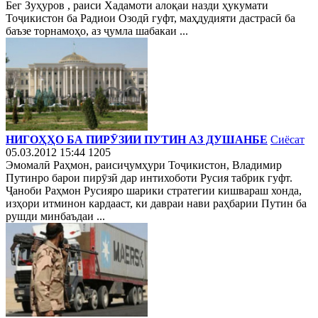
Бег Зуҳуров , раиси Хадамоти алоқаи назди ҳукумати
Тоҷикистон ба Радиои Озодӣ гуфт, маҳдудияти дастрасӣ ба
баъзе торнамоҳо, аз ҷумла шабакаи ...
НИГОҲҲО БА ПИРӮЗИИ ПУТИН АЗ ДУШАНБЕ
Сиёсат
05.03.2012 15:44
1205
Эмомалӣ Раҳмон, раисиҷумҳури Тоҷикистон, Владимир
Путинро барои пирӯзӣ дар интихоботи Русия табрик гуфт.
Ҷаноби Раҳмон Русияро шарики стратегии кишвараш хонда,
изҳори итминон кардааст, ки давраи нави раҳбарии Путин ба
рушди минбаъдаи ...