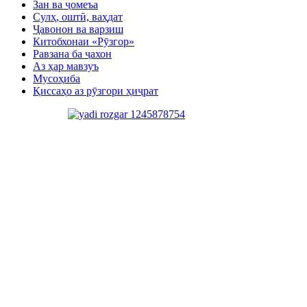
Зан ва ҷомеъа
Сулҳ, оштӣ, ваҳдат
Ҷавонон ва варзиш
Китобхонаи «Рӯзгор»
Равзана ба ҷахон
Аз ҳар мавзуъ
Мусоҳиба
Қиссаҳо аз рӯзгори ҳиҷрат