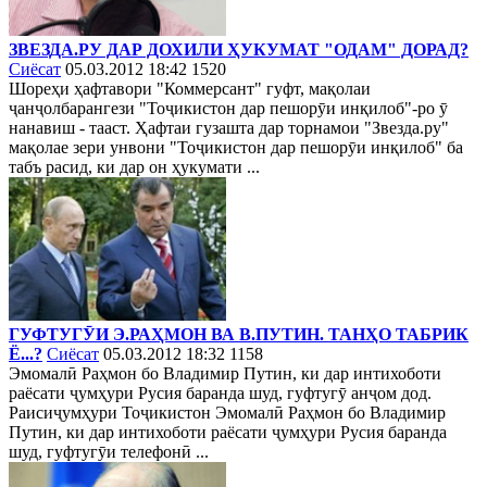
ЗВЕЗДА.РУ ДАР ДОХИЛИ ҲУКУМАТ "ОДАМ" ДОРАД?
Сиёсат
05.03.2012 18:42
1520
Шореҳи ҳафтавори "Коммерсант" гуфт, мақолаи
ҷанҷолбарангези "Тоҷикистон дар пешорӯи инқилоб"-ро ӯ
нанавиш - тааст. Ҳафтаи гузашта дар торнамои "Звезда.ру"
мақолае зери унвони "Тоҷикистон дар пешорӯи инқилоб" ба
табъ расид, ки дар он ҳукумати ...
ГУФТУГӮИ Э.РАҲМОН ВА В.ПУТИН. ТАНҲО ТАБРИК
Ё...?
Сиёсат
05.03.2012 18:32
1158
Эмомалӣ Раҳмон бо Владимир Путин, ки дар интихоботи
раёсати ҷумҳури Русия баранда шуд, гуфтугӯ анҷом дод.
Раисиҷумҳури Тоҷикистон Эмомалӣ Раҳмон бо Владимир
Путин, ки дар интихоботи раёсати ҷумҳури Русия баранда
шуд, гуфтугӯи телефонӣ ...