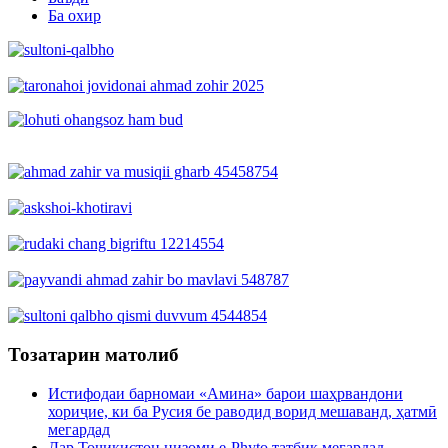
Ба охир
Тозатарин матолиб
Истифодаи барномаи «Амина» барои шаҳрвандони
хориҷие, ки ба Русия бе раводид ворид мешаванд, ҳатмӣ
мегардад
Дар Тоҷикистон низоми e-Phyto татбиқ мегардад