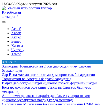
16:34:38
09-уми Августи 2026 сол
Китобхонаи
электронӣ
Асосӣ
Хабар
Аксҳо
Видео
Хазина
Ҷӯстуҷӯ
Тамос
ХАБАР:
Ҳамкории Тоҷикистон ва Эрон дар соҳаи илму фарҳанг
баррасӣ шуд
Дар Вена масъалаҳои таҳкими ҳамкории илмӣ-фарҳангии
Тоҷикистон ва Австрия баррасӣ гардиданд
Имрӯз дар боғҳои шаҳри Душанбе рӯзҳои фарҳанги шаҳри
Бохтар, ноҳияҳои Ховалинг, Лахш ва Сангвор баргузор
мегарданд
Аз 1 август ҳаракати нақлиёт дар баъзе кӯчаҳои шаҳри
Душанбе муваққатан маҳдуд карда мешавад
Сироҷиддин Муҳриддин бо ҳамоҳангсози доимии СММ дар