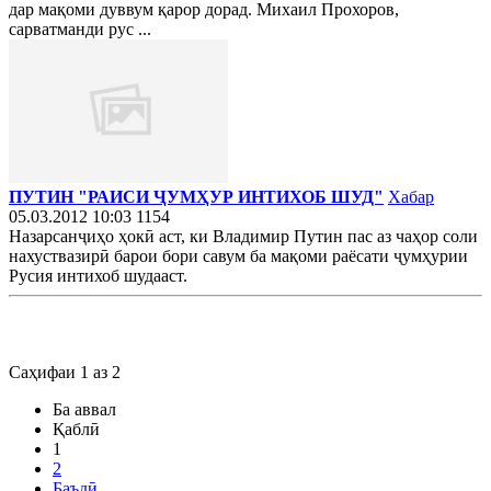
дар мақоми дуввум қарор дорад. Михаил Прохоров,
сарватманди рус ...
ПУТИН "РАИСИ ҶУМҲУР ИНТИХОБ ШУД"
Хабар
05.03.2012 10:03
1154
Назарсанҷиҳо ҳокӣ аст, ки Владимир Путин пас аз чаҳор соли
нахуствазирӣ барои бори савум ба мақоми раёсати ҷумҳурии
Русия интихоб шудааст.
Саҳифаи 1 аз 2
Ба аввал
Қаблӣ
1
2
Баъдӣ