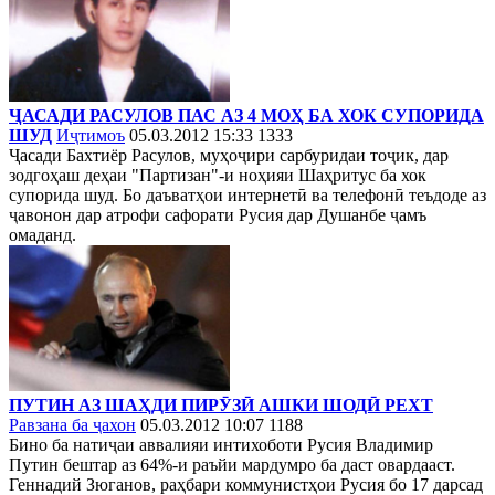
ҶАСАДИ РАСУЛОВ ПАС АЗ 4 МОҲ БА ХОК СУПОРИДА
ШУД
Иҷтимоъ
05.03.2012 15:33
1333
Ҷасади Бахтиёр Расулов, муҳоҷири сарбуридаи тоҷик, дар
зодгоҳаш деҳаи "Партизан"-и ноҳияи Шаҳритус ба хок
супорида шуд. Бо даъватҳои интернетӣ ва телефонӣ теъдоде аз
ҷавонон дар атрофи сафорати Русия дар Душанбе ҷамъ
омаданд.
ПУТИН АЗ ШАҲДИ ПИРӮЗӢ АШКИ ШОДӢ РЕХТ
Равзана ба ҷахон
05.03.2012 10:07
1188
Бино ба натиҷаи аввалияи интихоботи Русия Владимир
Путин бештар аз 64%-и раъйи мардумро ба даст овардааст.
Геннадий Зюганов, раҳбари коммунистҳои Русия бо 17 дарсад