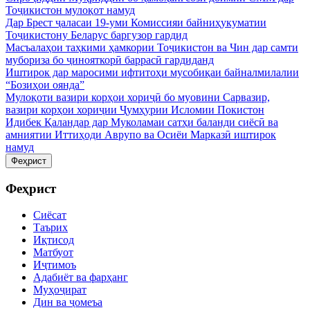
Тоҷикистон мулоқот намуд
Дар Брест ҷаласаи 19-уми Комиссияи байниҳукуматии
Тоҷикистону Беларус баргузор гардид
Масъалаҳои таҳкими ҳамкории Тоҷикистон ва Чин дар самти
мубориза бо ҷинояткорӣ баррасӣ гардиданд
Иштирок дар маросими ифтитоҳи мусобиқаи байналмилалии
“Бозиҳои оянда”
Мулоқоти вазири корҳои хориҷӣ бо муовини Сарвазир,
вазири корҳои хориҷии Ҷумҳурии Исломии Покистон
Идибек Қаландар дар Муколамаи сатҳи баланди сиёсӣ ва
амниятии Иттиҳоди Аврупо ва Осиёи Марказӣ иштирок
намуд
Феҳрист
Феҳрист
Сиёсат
Таърих
Иқтисод
Матбуот
Иҷтимоъ
Адабиёт ва фарҳанг
Муҳоҷират
Дин ва ҷомеъа