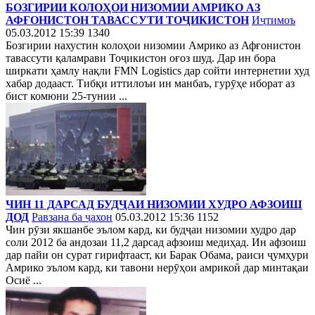
БОЗГИРИИ КОЛОҲОИ НИЗОМИИ АМРИКО АЗ
АФҒОНИСТОН ТАВАССУТИ ТОҶИКИСТОН
Иҷтимоъ
05.03.2012 15:39
1340
Бозгирии нахустин колоҳои низомии Амрико аз Афғонистон
тавассути қаламрави Тоҷикистон оғоз шуд. Дар ин бора
ширкати ҳамлу нақли FMN Logistics дар сойти интернетии худ
хабар додааст. Тибқи иттилоъи ин манбаъ, гурӯҳе иборат аз
бист комюни 25-тунии ...
ЧИН 11 ДАРСАД БУДҶАИ НИЗОМИИ ХУДРО АФЗОИШ
ДОД
Равзана ба ҷахон
05.03.2012 15:36
1152
Чин рӯзи якшанбе эълом кард, ки будҷаи низомии худро дар
соли 2012 ба андозаи 11,2 дарсад афзоиш медиҳад. Ин афзоиш
дар пайи он сурат гирифтааст, ки Барак Обама, раиси ҷумҳури
Амрико эълом кард, ки тавони нерӯҳои амрикоӣ дар минтақаи
Осиё ...