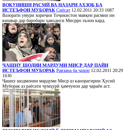
ВОКУНИШИ РАСМӢ ВА НАЗАРИ АҲЗОБ БА
ИСТЕЪФОИ МУБОРАК
Сиёсат
12.02.2011 20:33
1687
Вазорати умури хориҷии Тоҷикистон мавқеи расмии ин
кишвар дар баробари ҳаводиси Мисрро эълон кард.
ҶАШНУ ШОДИИ МАРДУМИ МИСР ДАР ПАЙИ
ИСТЕЪФОИ МУБОРАК
Равзана ба ҷахон
12.02.2011 20:29
1630
Ҷашну шодмонии мардуми Миср аз канорагирии Ҳуснӣ
Муборак аз раёсати ҷумҳурӣ ҳамчунон дар ҷараён аст.