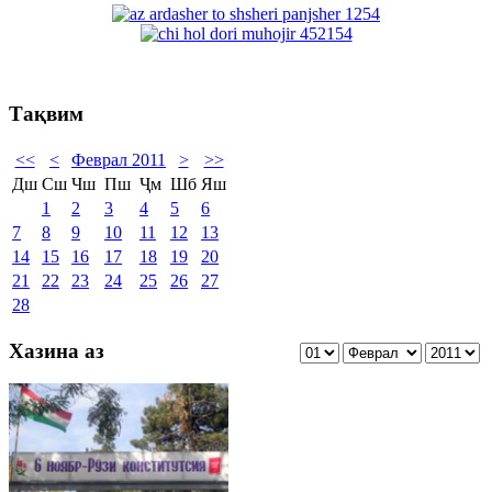
Тақвим
<<
<
Феврал 2011
>
>>
Дш
Сш
Чш
Пш
Ҷм
Шб
Яш
1
2
3
4
5
6
7
8
9
10
11
12
13
14
15
16
17
18
19
20
21
22
23
24
25
26
27
28
Хазина аз