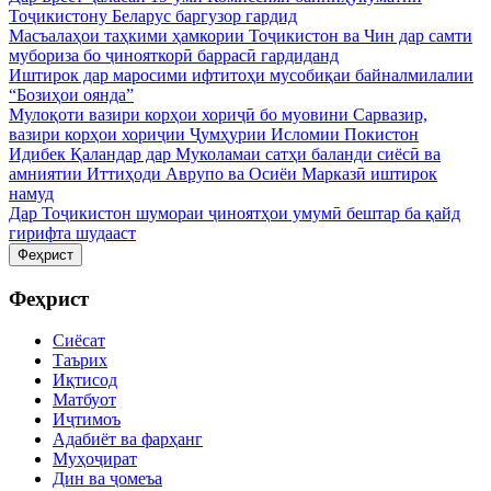
Тоҷикистону Беларус баргузор гардид
Масъалаҳои таҳкими ҳамкории Тоҷикистон ва Чин дар самти
мубориза бо ҷинояткорӣ баррасӣ гардиданд
Иштирок дар маросими ифтитоҳи мусобиқаи байналмилалии
“Бозиҳои оянда”
Мулоқоти вазири корҳои хориҷӣ бо муовини Сарвазир,
вазири корҳои хориҷии Ҷумҳурии Исломии Покистон
Идибек Қаландар дар Муколамаи сатҳи баланди сиёсӣ ва
амниятии Иттиҳоди Аврупо ва Осиёи Марказӣ иштирок
намуд
Дар Тоҷикистон шумораи ҷиноятҳои умумӣ бештар ба қайд
гирифта шудааст
Феҳрист
Феҳрист
Сиёсат
Таърих
Иқтисод
Матбуот
Иҷтимоъ
Адабиёт ва фарҳанг
Муҳоҷират
Дин ва ҷомеъа