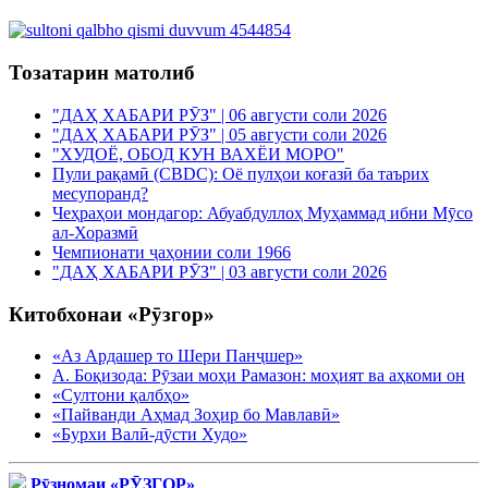
Тозатарин матолиб
"ДАҲ ХАБАРИ РӮЗ" | 06 августи соли 2026
"ДАҲ ХАБАРИ РӮЗ" | 05 августи соли 2026
"ХУДОЁ, ОБОД КУН ВАХЁИ МОРО"
Пули рақамӣ (CBDC): Оё пулҳои коғазӣ ба таърих
месупоранд?
Чеҳраҳои мондагор: Абуабдуллоҳ Муҳаммад ибни Мӯсо
ал-Хоразмӣ
Чемпионати ҷаҳонии соли 1966
"ДАҲ ХАБАРИ РӮЗ" | 03 августи соли 2026
Китобхонаи «Рӯзгор»
«Аз Ардашер то Шери Панҷшер»
А. Боқизода: Рӯзаи моҳи Рамазон: моҳият ва аҳкоми он
«Султони қалбҳо»
«Пайванди Аҳмад Зоҳир бо Мавлавӣ»
«Бурхи Валӣ-дӯсти Худо»
Рӯзномаи «РӮЗГОР»