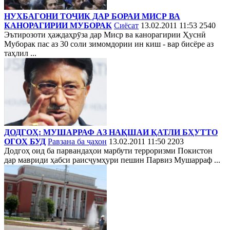
НУХБАГОНИ ТОҶИК ДАР БОРАИ МИСР ВА
КАНОРАГИРИИ МУБОРАК
Сиёсат
13.02.2011 11:53
2540
Эътирозоти ҳаждаҳрӯза дар Миср ва канорагирии Ҳуснӣ
Муборак пас аз 30 соли зимомдории ин киш - вар бисёре аз
таҳлил ...
ДОДГОҲ: МУШАРРАФ АЗ НАҚШАИ ҚАТЛИ БҲУТТО
ОГОҲ БУД
Равзана ба ҷахон
13.02.2011 11:50
2203
Додгоҳ оид ба парвандаҳои марбути терроризми Покистон
дар мавриди ҳабси раисҷумҳури пешин Парвиз Мушарраф ...