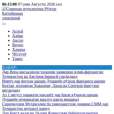
06:15:00
07-уми Августи 2026 сол
Китобхонаи
электронӣ
Асосӣ
Хабар
Аксҳо
Видео
Хазина
Ҷӯстуҷӯ
Тамос
ХАБАР:
Дар Вена масъалаҳои таҳкими ҳамкории илмӣ-фарҳангии
Тоҷикистон ва Австрия баррасӣ гардиданд
Имрӯз дар боғҳои шаҳри Душанбе рӯзҳои фарҳанги шаҳри
Бохтар, ноҳияҳои Ховалинг, Лахш ва Сангвор баргузор
мегарданд
Аз 1 август ҳаракати нақлиёт дар баъзе кӯчаҳои шаҳри
Душанбе муваққатан маҳдуд карда мешавад
Сироҷиддин Муҳриддин бо ҳамоҳангсози доимии СММ дар
Тоҷикистон мулоқот намуд
Дар Брест ҷаласаи 19-уми Комиссияи байниҳукуматии