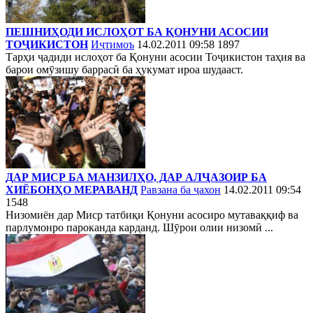
ПЕШНИҲОДИ ИСЛОҲОТ БА ҚОНУНИ АСОСИИ
ТОҶИКИСТОН
Иҷтимоъ
14.02.2011 09:58
1897
Тарҳи ҷадиди ислоҳот ба Қонуни асосии Тоҷикистон таҳия ва
барои омӯзишу баррасӣ ба ҳукумат ироа шудааст.
ДАР МИСР БА МАНЗИЛҲО, ДАР АЛҶАЗОИР БА
ХИЁБОНҲО МЕРАВАНД
Равзана ба ҷахон
14.02.2011 09:54
1548
Низомиён дар Миср татбиқи Қонуни асосиро мутаваққиф ва
парлумонро пароканда карданд. Шӯрои олии низомӣ ...