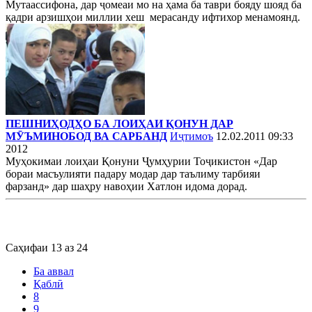
Мутаассифона, дар ҷомеаи мо на ҳама ба таври бояду шояд ба
қадри арзишҳои миллии хеш мерасанду ифтихор менамоянд.
ПЕШНИҲОДҲО БА ЛОИҲАИ ҚОНУН ДАР
МӮЪМИНОБОД ВА САРБАНД
Иҷтимоъ
12.02.2011 09:33
2012
Муҳокимаи лоиҳаи Қонуни Ҷумҳурии Тоҷикистон «Дар
бораи масъулияти падару модар дар таълиму тарбияи
фарзанд» дар шаҳру навоҳии Хатлон идома дорад.
Саҳифаи 13 аз 24
Ба аввал
Қаблӣ
8
9