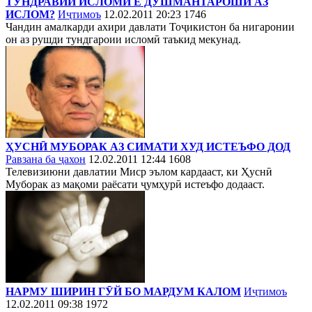
ТУНДРАВИИ ИСЛОМӢ Ё ДУШМАНТАРОШӢ АЗ
ИСЛОМ?
Иҷтимоъ
12.02.2011 20:23
1746
Чандин амалкарди ахири давлати Тоҷикистон ба нигаронии
он аз рушди тундгароии исломӣ таъкид мекунад.
ҲУСНӢ МУБОРАК АЗ СИМАТИ ХУД ИСТЕЪФО ДОД
Равзана ба ҷахон
12.02.2011 12:44
1608
Телевизиюни давлатии Миср эълом кардааст, ки Ҳуснӣ
Муборак аз мақоми раёсати ҷумҳурӣ истеъфо додааст.
НАРМУ ШИРИН ГӮЙ БО МАРДУМ КАЛОМ
Иҷтимоъ
12.02.2011 09:38
1972