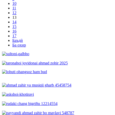
10
11
12
13
14
15
16
17
Баъдӣ
Ба охир