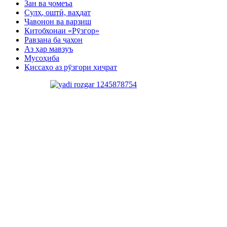
Зан ва ҷомеъа
Сулҳ, оштӣ, ваҳдат
Ҷавонон ва варзиш
Китобхонаи «Рӯзгор»
Равзана ба ҷахон
Аз ҳар мавзуъ
Мусоҳиба
Қиссаҳо аз рӯзгори ҳиҷрат