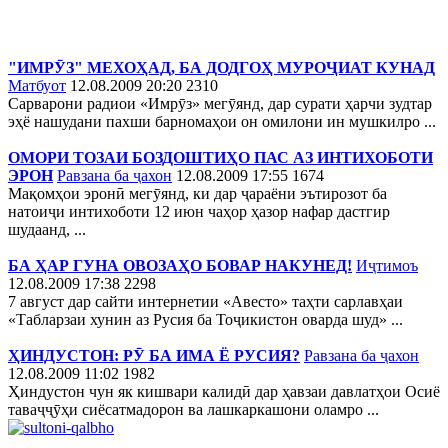
"ИМРӮЗ" МЕХОҲАД, БА ДОДГОҲ МУРОҶИАТ КУНАД
Матбуот
12.08.2009 20:20
2310
Сарварони радиои «Имрӯз» мегӯянд, дар сурати ҳарчи зудтар
эҳё нашудани пахши барномаҳои он омилони ин мушкилро ...
ОМОРИ ТОЗАИ БОЗДОШТИҲО ПАС АЗ ИНТИХОБОТИ
ЭРОН
Равзана ба ҷахон
12.08.2009 17:55
1674
Мақомҳои эронӣ мегӯянд, ки дар ҷараёни эътирозот ба
натоиҷи интихоботи 12 июн чаҳор ҳазор нафар дастгир
шудаанд, ...
БА ҲАР ГУНА ОВОЗАҲО БОВАР НАКУНЕД!
Иҷтимоъ
12.08.2009 17:38
2298
7 август дар сайти интернетии «Авесто» таҳти сарлавҳаи
«Табларзаи хунин аз Русия ба Тоҷикистон оварда шуд» ...
ҲИНДУСТОН: РӮ БА ИМА Ё РУСИЯ?
Равзана ба ҷахон
12.08.2009 11:02
1982
Ҳиндустон чун як кишвари калидӣ дар ҳавзаи давлатҳои Осиё
таваҷҷӯҳи сиёсатмадорон ва лашкаркашони оламро ...