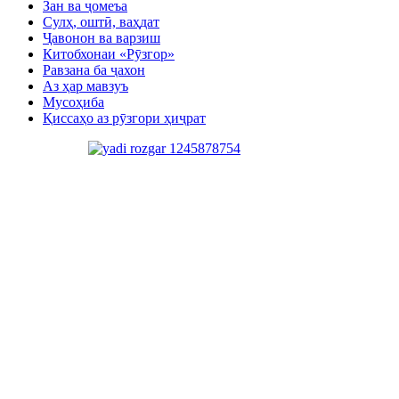
Зан ва ҷомеъа
Сулҳ, оштӣ, ваҳдат
Ҷавонон ва варзиш
Китобхонаи «Рӯзгор»
Равзана ба ҷахон
Аз ҳар мавзуъ
Мусоҳиба
Қиссаҳо аз рӯзгори ҳиҷрат