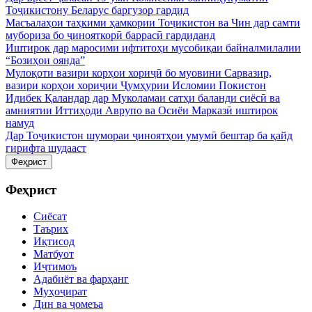
Тоҷикистону Беларус баргузор гардид
Масъалаҳои таҳкими ҳамкории Тоҷикистон ва Чин дар самти
мубориза бо ҷинояткорӣ баррасӣ гардиданд
Иштирок дар маросими ифтитоҳи мусобиқаи байналмилалии
“Бозиҳои оянда”
Мулоқоти вазири корҳои хориҷӣ бо муовини Сарвазир,
вазири корҳои хориҷии Ҷумҳурии Исломии Покистон
Идибек Қаландар дар Муколамаи сатҳи баланди сиёсӣ ва
амниятии Иттиҳоди Аврупо ва Осиёи Марказӣ иштирок
намуд
Дар Тоҷикистон шумораи ҷиноятҳои умумӣ бештар ба қайд
гирифта шудааст
Феҳрист
Феҳрист
Сиёсат
Таърих
Иқтисод
Матбуот
Иҷтимоъ
Адабиёт ва фарҳанг
Муҳоҷират
Дин ва ҷомеъа