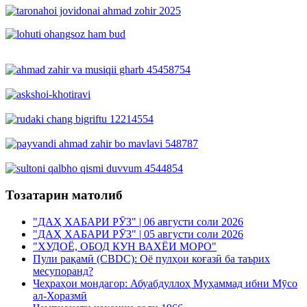
Тозатарин матолиб
"ДАҲ ХАБАРИ РӮЗ" | 06 августи соли 2026
"ДАҲ ХАБАРИ РӮЗ" | 05 августи соли 2026
"ХУДОЁ, ОБОД КУН ВАХЁИ МОРО"
Пули рақамӣ (CBDC): Оё пулҳои коғазӣ ба таърих
месупоранд?
Чеҳраҳои мондагор: Абуабдуллоҳ Муҳаммад ибни Мӯсо
ал-Хоразмӣ