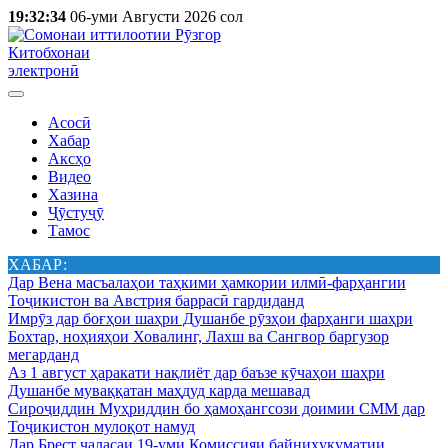
19:32:34
06-уми Августи 2026 сол
Китобхонаи
электронӣ
Асосӣ
Хабар
Аксҳо
Видео
Хазина
Ҷӯстуҷӯ
Тамос
ХАБАР:
Дар Вена масъалаҳои таҳкими ҳамкории илмӣ-фарҳангии
Тоҷикистон ва Австрия баррасӣ гардиданд
Имрӯз дар боғҳои шаҳри Душанбе рӯзҳои фарҳанги шаҳри
Бохтар, ноҳияҳои Ховалинг, Лахш ва Сангвор баргузор
мегарданд
Аз 1 август ҳаракати нақлиёт дар баъзе кӯчаҳои шаҳри
Душанбе муваққатан маҳдуд карда мешавад
Сироҷиддин Муҳриддин бо ҳамоҳангсози доимии СММ дар
Тоҷикистон мулоқот намуд
Дар Брест ҷаласаи 19-уми Комиссияи байниҳукуматии