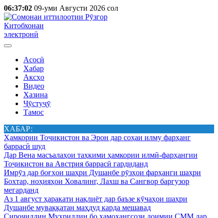
06:37:02
09-уми Августи 2026 сол
Китобхонаи
электронӣ
Асосӣ
Хабар
Аксҳо
Видео
Хазина
Ҷӯстуҷӯ
Тамос
ХАБАР:
Ҳамкории Тоҷикистон ва Эрон дар соҳаи илму фарҳанг
баррасӣ шуд
Дар Вена масъалаҳои таҳкими ҳамкории илмӣ-фарҳангии
Тоҷикистон ва Австрия баррасӣ гардиданд
Имрӯз дар боғҳои шаҳри Душанбе рӯзҳои фарҳанги шаҳри
Бохтар, ноҳияҳои Ховалинг, Лахш ва Сангвор баргузор
мегарданд
Аз 1 август ҳаракати нақлиёт дар баъзе кӯчаҳои шаҳри
Душанбе муваққатан маҳдуд карда мешавад
Сироҷиддин Муҳриддин бо ҳамоҳангсози доимии СММ дар