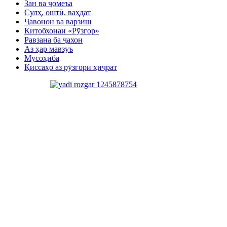
Зан ва ҷомеъа
Сулҳ, оштӣ, ваҳдат
Ҷавонон ва варзиш
Китобхонаи «Рӯзгор»
Равзана ба ҷахон
Аз ҳар мавзуъ
Мусоҳиба
Қиссаҳо аз рӯзгори ҳиҷрат