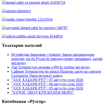
Тозатарин матолиб
Истифодаи барномаи «Амина» барои шаҳрвандони
хориҷие, ки ба Русия бе раводид ворид мешаванд, ҳатмӣ
мегардад
Дар Тоҷикистон низоми e-Phyto татбиқ мегардад
Сафири Тоҷикистон бо раиси Палатаи савдо ва саноати
Салтанати Умон мулоқот намуд
"ДАҲ ХАБАРИ РӮЗ" | 07 августи соли 2026
"ДАҲ ХАБАРИ РӮЗ" | 06 августи соли 2026
"ДАҲ ХАБАРИ РӮЗ" | 05 августи соли 2026
"ХУДОЁ, ОБОД КУН ВАХЁИ МОРО"
Китобхонаи «Рӯзгор»