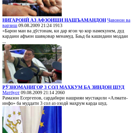
НИГАРОНӢ АЗ АФЗОИШИ НАШЪАМАНДОН
Ҷавонон ва
варзиш
09.08.2009 21:24
1913
«Барои ман ва дӯстонам, ки дар ягон ҷо кор намекунем, дуд
кардани афъюн шавқовар менамуд. Баьд ба кашидани моддаи
...
РӮЗНОМАНИГОР 3 СОЛ МАҲКУМ БА ЗИНДОН ШУД
Матбуот
09.08.2009 21:14
2060
Рамазон Есергепов, сардабири нашрияи мустақили «Алмати-
инфо» ба муддати 3 сол аз озодӣ маҳрум карда шуд.