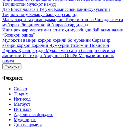
Тоҷикистон мулоқот намуд
Дар Брест ҷаласаи 19-уми Комиссияи байниҳукуматии
Тоҷикистону Беларус баргузор гардид
Масъалаҳои таҳкими ҳамкории Тоҷикистон ва Чин дар самти
мубориза бо ҷинояткорӣ баррасӣ гардиданд
Иштирок дар маросими ифтитоҳи мусобиқаи байналмилалии
“Бозиҳои оянда”
Мулоқоти вазири корҳои хориҷӣ бо муовини Сарвазир,
вазири корҳои хориҷии Ҷумҳурии Исломии Покистон
Идибек Қаландар дар Муколамаи сатҳи баланди сиёсӣ ва
амниятии Иттиҳоди Аврупо ва Осиёи Марказӣ иштирок
намуд
Феҳрист
Феҳрист
Сиёсат
Таърих
Иқтисод
Матбуот
Иҷтимоъ
Адабиёт ва фарҳанг
Муҳоҷират
Дин ва ҷомеъа