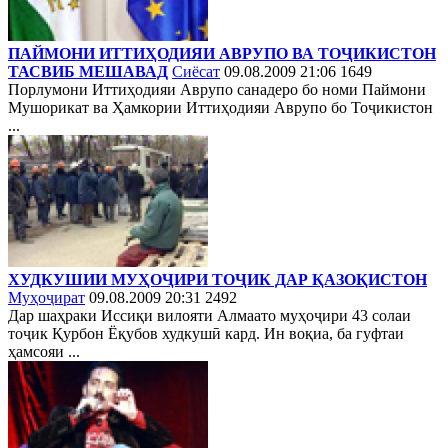
ПАЙМОНИ ИТТИҲОДИЯИ АВРУПО ВА ТОҶИКИСТОН
ТАСВИБ МЕШАВАД
Сиёсат
09.08.2009 21:06
1649
Порлумони Иттиҳодияи Аврупо санадеро бо номи Паймони
Мушорикат ва Ҳамкории Иттиҳодияи Аврупо бо Тоҷикистон
...
ХУДКУШИИ МУҲОҶИРИ ТОҶИК ДАР ҚАЗОҚИСТОН
Муҳоҷират
09.08.2009 20:31
2492
Дар шаҳраки Иссиқи вилояти Алмаато муҳоҷири 43 солаи
тоҷик Қурбон Ёқубов худкушӣ кард. Ин воқиа, ба гуфтаи
ҳамсояи ...