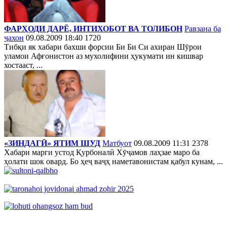
ФАРҲОДИ ДАРЁ, ИНТИХОБОТ ВА ТОЛИБОН
Равзана ба
ҷахон
09.08.2009 18:40
1720
Тибқи як хабари бахши форсии Би Би Си ахиран Шӯрои
уламои Афғонистон аз мухолифини ҳукумати ин кишвар
хостааст, ...
«ЗИНДАГӢ» ЯТИМ ШУД
Матбуот
09.08.2009 11:31
2378
Хабари марги устод Қурбоналӣ Хӯҷамов лаҳзае маро ба
ҳолати шок овард. Бо ҳеҷ ваҷҳ наметавонистам қабул кунам, ...