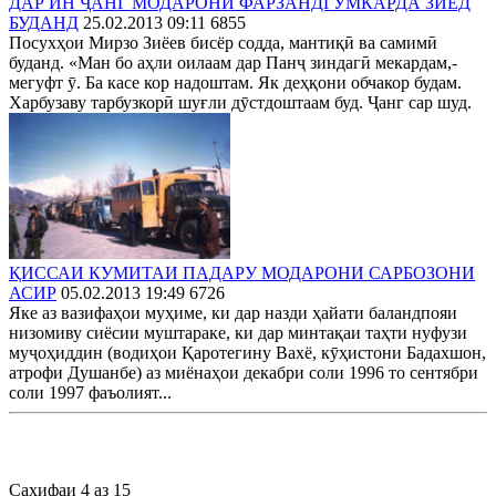
ДАР ИН ҶАНГ МОДАРОНИ ФАРЗАНДГУМКАРДА ЗИЁД
БУДАНД
25.02.2013 09:11
6855
Посухҳои Мирзо Зиёев бисёр содда, мантиқӣ ва самимӣ
буданд. «Ман бо аҳли оилаам дар Панҷ зиндагӣ мекардам,-
мегуфт ӯ. Ба касе кор надоштам. Як деҳқони обчакор будам.
Харбузаву тарбузкорӣ шуғли дӯстдоштаам буд. Ҷанг сар шуд.
ҚИССАИ КУМИТАИ ПАДАРУ МОДАРОНИ САРБОЗОНИ
АСИР
05.02.2013 19:49
6726
Яке аз вазифаҳои муҳиме, ки дар назди ҳайати баландпояи
низомиву сиёсии муштараке, ки дар минтақаи таҳти нуфузи
муҷоҳиддин (водиҳои Қаротегину Вахё, кӯҳистони Бадахшон,
атрофи Душанбе) аз миёнаҳои декабри соли 1996 то сентябри
соли 1997 фаъолият...
Саҳифаи 4 аз 15