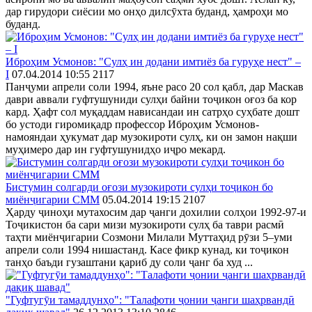
дар гирудори сиёсии мо онҳо дилсӯхта буданд, ҳамроҳи мо
буданд.
Иброҳим Усмонов: "Сулҳ ин додани имтиёз ба гуруҳе нест" –
I
07.04.2014 10:55
2117
Панҷуми апрели соли 1994, яъне расо 20 сол қабл, дар Маскав
даври аввали гуфтушуниди сулҳи байни тоҷикон оғоз ба кор
кард. Ҳафт сол муқаддам нависандаи ин сатрҳо суҳбате дошт
бо устоди гиромиқадр профессор Иброҳим Усмонов-
намояндаи ҳукумат дар музокироти сулҳ, ки он замон нақши
муҳимеро дар ин гуфтушунидҳо иҷро мекард.
Бистумин солгарди оғози музокироти сулҳи тоҷикон бо
миёнҷигарии СММ
05.04.2014 19:15
2107
Ҳарду ҷиноҳи мутахосим дар ҷанги дохилии солҳои 1992-97-и
Тоҷикистон ба сари мизи музокироти сулҳ ба таври расмӣ
таҳти миёнҷигарии Созмони Милали Муттаҳид рӯзи 5–уми
апрели соли 1994 нишастанд. Касе фикр кунад, ки тоҷикон
танҳо баъди гузаштани қариб ду соли ҷанг ба худ ...
"Гуфтугӯи тамаддунҳо": "Талафоти ҷонии ҷанги шаҳрвандӣ