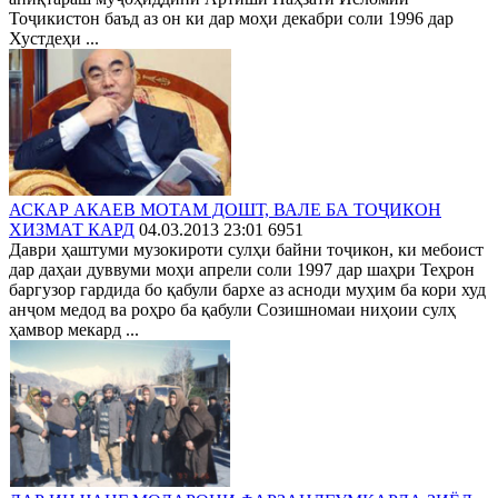
Тоҷикистон баъд аз он ки дар моҳи декабри соли 1996 дар
Хустдеҳи ...
АСКАР АКАЕВ МОТАМ ДОШТ, ВАЛЕ БА ТОҶИКОН
ХИЗМАТ КАРД
04.03.2013 23:01
6951
Даври ҳаштуми музокироти сулҳи байни тоҷикон, ки мебоист
дар даҳаи дуввуми моҳи апрели соли 1997 дар шаҳри Теҳрон
баргузор гардида бо қабули бархе аз асноди муҳим ба кори худ
анҷом медод ва роҳро ба қабули Созишномаи ниҳоии сулҳ
ҳамвор мекард ...