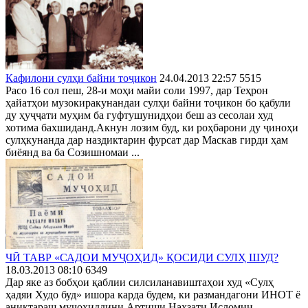
Кафилони сулҳи байни тоҷикон
24.04.2013 22:57
5515
Расо 16 сол пеш, 28-и моҳи майи соли 1997, дар Теҳрон
ҳайатҳои музокиракунандаи сулҳи байни тоҷикон бо қабули
ду ҳуҷҷати муҳим ба гуфтушунидҳои беш аз сесолаи худ
хотима бахшиданд.Акнун лозим буд, ки роҳбарони ду ҷиноҳи
сулҳкунанда дар наздиктарин фурсат дар Маскав гирди ҳам
биёянд ва ба Созишномаи ...
ЧӢ ТАВР «САДОИ МУҶОҲИД» ҚОСИДИ СУЛҲ ШУД?
18.03.2013 08:10
6349
Дар яке аз бобҳои қаблии силсиланавиштаҳои худ «Сулҳ
ҳадяи Худо буд» ишора карда будем, ки размандагони ИНОТ ё
аниқтараш муҷоҳиддини Артиши Наҳзати Исломии