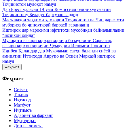
Тоҷикистон мулоқот намуд
Дар Брест ҷаласаи 19-уми Комиссияи байниҳукуматии
Тоҷикистону Беларус баргузор гардид
Масъалаҳои таҳкими ҳамкории Тоҷикистон ва Чин дар самти
мубориза бо ҷинояткорӣ баррасӣ гардиданд
Иштирок дар маросими ифтитоҳи мусобиқаи байналмилалии
“Бозиҳои оянда”
Мулоқоти вазири корҳои хориҷӣ бо муовини Сарвазир,
вазири корҳои хориҷии Ҷумҳурии Исломии Покистон
Идибек Қаландар дар Муколамаи сатҳи баланди сиёсӣ ва
амниятии Иттиҳоди Аврупо ва Осиёи Марказӣ иштирок
намуд
Феҳрист
Феҳрист
Сиёсат
Таърих
Иқтисод
Матбуот
Иҷтимоъ
Адабиёт ва фарҳанг
Муҳоҷират
Дин ва ҷомеъа