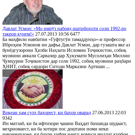
Давлат Усмон: «Мо имрӯз набояд иштибоҳоти соли 1992-ро
такрор кунем!»
27.07.2013 10:56
6477
Ба маҳфили навбатии «Гуфтугӯи тамаддунҳо»-и профессор
Иброҳим Усмонов ин дафъа Давлат Усмон, дар гузашта яке аз
бунёдгузорони Ҳизби Наҳзати Исломии Тоҷикистон, собиқ
муовини аввали Сарвазир дар Ҳукумати Мусолиҳаи Миллии
Ҷумҳурии Тоҷикистон дар соли 1992, собиқ муовини раҳбари
ҲНИТ, собиқ сардори Ситоди Марказии Артиши ...
Воқеан ҳам сулҳ баҳорест, ки баҳор оварад
27.06.2013 22:03
9342
Ин матлаб, ки ба ифтихори ҷашни Ваҳдат бахшида шудааст,
меҳрномаест, ки ба хотири пос доштани номи неки
ҷавонмардоне, ки баҳри ҳифзи нангу номуси миллат қурбон