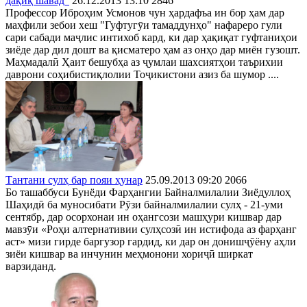
дақиқ шавад"
26.12.2013 13:10
2846
Профессор Иброҳим Усмонов чун ҳардафъа ин бор ҳам дар
маҳфили зебои хеш "Гуфтугӯи тамаддунҳо" нафареро гули
сари сабади маҷлис интихоб кард, ки дар ҳақиқат гуфтаниҳои
зиёде дар дил дошт ва қисматеро ҳам аз онҳо дар миён гузошт.
Маҳмадалӣ Ҳаит бешубҳа аз ҷумлаи шахсиятҳои таърихии
даврони соҳибистиқлолии Тоҷикистони азиз ба шумор ....
Тантани сулҳ бар пояи ҳунар
25.09.2013 09:20
2066
Бо ташаббуси Бунёди Фарҳангии Байналмилалии Зиёдуллоҳ
Шаҳидӣ ба муносибати Рӯзи байналмилалии сулҳ - 21-уми
сентябр, дар осорхонаи ин оҳангсози машҳури кишвар дар
мавзӯи «Роҳи алтернативии сулҳсозӣ ин истифода аз фарҳанг
аст» мизи гирде баргузор гардид, ки дар он донишҷӯёну аҳли
зиёи кишвар ва инчунин меҳмонони хориҷӣ ширкат
варзиданд.