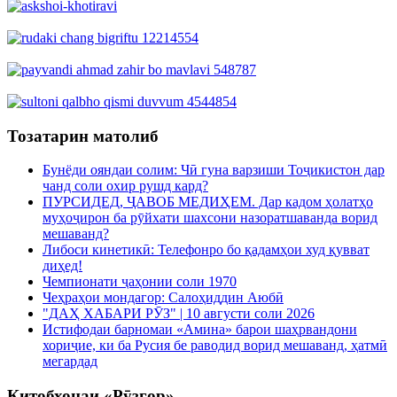
Тозатарин матолиб
Бунёди ояндаи солим: Чӣ гуна варзиши Тоҷикистон дар
чанд соли охир рушд кард?
ПУРСИДЕД, ҶАВОБ МЕДИҲЕМ. Дар кадом ҳолатҳо
муҳоҷирон ба рӯйхати шахсони назоратшаванда ворид
мешаванд?
Либоси кинетикӣ: Телефонро бо қадамҳои худ қувват
диҳед!
Чемпионати ҷаҳонии соли 1970
Чеҳраҳои мондагор: Салоҳиддин Аюбӣ
"ДАҲ ХАБАРИ РӮЗ" | 10 августи соли 2026
Истифодаи барномаи «Амина» барои шаҳрвандони
хориҷие, ки ба Русия бе раводид ворид мешаванд, ҳатмӣ
мегардад
Китобхонаи «Рӯзгор»