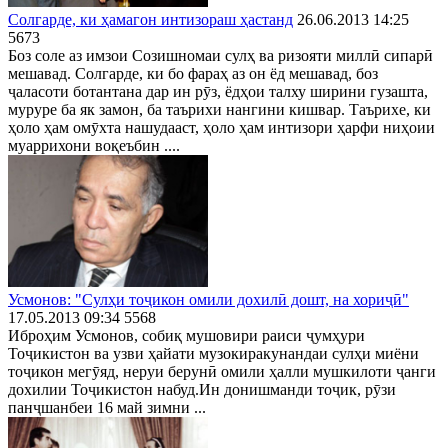
Солгарде, ки ҳамагон интизораш ҳастанд
26.06.2013 14:25
5673
Боз соле аз имзои Созишномаи сулҳ ва ризояти миллӣ сипарӣ
мешавад. Солгарде, ки бо фараҳ аз он ёд мешавад, боз
ҷаласоти ботантана дар ин рӯз, ёдҳои талху ширини гузашта,
муруре ба як замон, ба таърихи нангини кишвар. Таърихе, ки
ҳоло ҳам омӯхта нашудааст, ҳоло ҳам интизори ҳарфи ниҳоии
муаррихони воқеъбин ....
Усмонов: "Сулҳи тоҷикон омили дохилӣ дошт, на хориҷӣ"
17.05.2013 09:34
5568
Иброҳим Усмонов, собиқ мушовири раиси ҷумҳури
Тоҷикистон ва узви ҳайати музокиракунандаи сулҳи миёни
тоҷикон мегӯяд, неруи берунӣ омили ҳалли мушкилоти ҷанги
дохилии Тоҷикистон набуд.Ин донишманди тоҷик, рӯзи
панҷшанбеи 16 май зимни ...