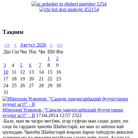
Тақвим
<<
<
Август 2026
>
>>
Дш
Сш
Чш
Пш
Ҷм
Шб
Яш
1
2
3
4
5
6
7
8
9
10
11
12
13
14
15
16
17
18
19
20
21
22
23
24
25
26
27
28
29
30
31
Иброҳим Усмонов: "Санади ҳамдигарбахшӣ бузургтарин
хуҷҷат аст!" - II
17.04.2014 12:57
2322
-Бале, ман як чизро мегӯям, агар гуфтаи ман саҳве дошт, ин
саҳв ба гардани ҷаноби Шабистарӣ, ки ман аз забони вай
шунидам. Ҷаноби Шабистарӣ воқеан барои табодули аввалин
асирони мо ва аввалин маҳбусон саҳми хубе дошт. Аслан ку,