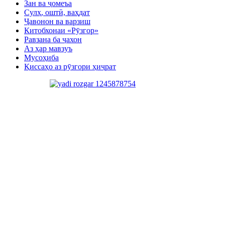
Зан ва ҷомеъа
Сулҳ, оштӣ, ваҳдат
Ҷавонон ва варзиш
Китобхонаи «Рӯзгор»
Равзана ба ҷахон
Аз ҳар мавзуъ
Мусоҳиба
Қиссаҳо аз рӯзгори ҳиҷрат