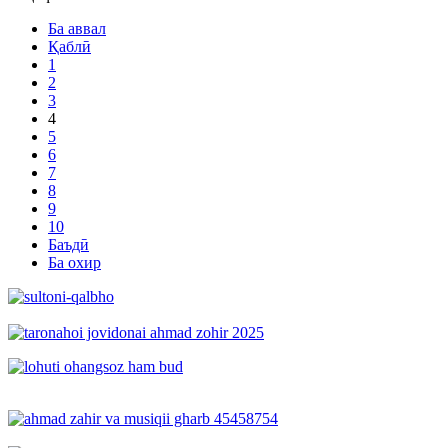
Ба аввал
Қаблӣ
1
2
3
4
5
6
7
8
9
10
Баъдӣ
Ба охир