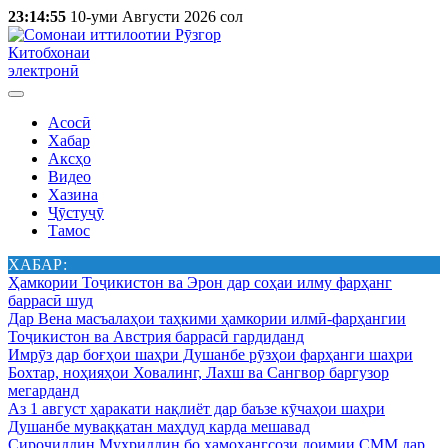
23:14:55
10-уми Августи 2026 сол
Китобхонаи
электронӣ
Асосӣ
Хабар
Аксҳо
Видео
Хазина
Ҷӯстуҷӯ
Тамос
ХАБАР:
Ҳамкории Тоҷикистон ва Эрон дар соҳаи илму фарҳанг
баррасӣ шуд
Дар Вена масъалаҳои таҳкими ҳамкории илмӣ-фарҳангии
Тоҷикистон ва Австрия баррасӣ гардиданд
Имрӯз дар боғҳои шаҳри Душанбе рӯзҳои фарҳанги шаҳри
Бохтар, ноҳияҳои Ховалинг, Лахш ва Сангвор баргузор
мегарданд
Аз 1 август ҳаракати нақлиёт дар баъзе кӯчаҳои шаҳри
Душанбе муваққатан маҳдуд карда мешавад
Сироҷиддин Муҳриддин бо ҳамоҳангсози доимии СММ дар