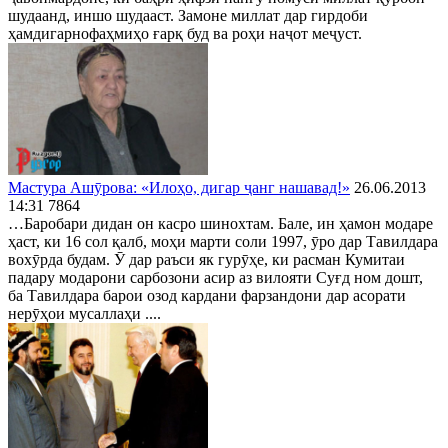
шудаанд, иншо шудааст. Замоне миллат дар гирдоби
ҳамдигарнофаҳмиҳо ғарқ буд ва роҳи наҷот меҷуст.
Мастура Ашӯрова: «Илоҳо, дигар ҷанг нашавад!»
26.06.2013
14:31
7864
…Баробари дидан он касро шинохтам. Бале, ин ҳамон модаре
ҳаст, ки 16 сол қалб, моҳи марти соли 1997, ӯро дар Тавилдара
вохӯрда будам. Ӯ дар раъси як гурӯҳе, ки расман Кумитаи
падару модарони сарбозони асир аз вилояти Суғд ном дошт,
ба Тавилдара барои озод кардани фарзандони дар асорати
нерӯҳои мусаллаҳи ....