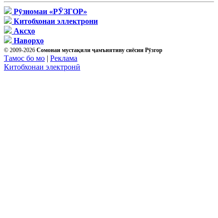
Рӯзномаи «РӮЗГОР»
Китобхонаи эллектрони
Аксҳо
Наворҳо
© 2009-2026
Сомонаи мустақили ҷамъиятиву сиёсии Рӯзгор
Тамос бо мо
|
Реклама
Китобхонаи электронӣ