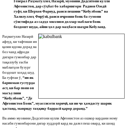
Генерал Раҳматуллоҳ Назар
ӣ
, муовини Додситони кулли
Афғонистон, дар с
ӯ
ҳбат бо хабарнигори
Радиои Озод
ӣ
гуфт, ки Шерхон Фарнуд, раиси пешини “Кобулбонк” ва
Халилуллоҳ Фир
ӯ
з
ӣ
, раиси и
ҷ
роияи бонк ба гумони
с
ӯ
истифода аз садҳо миллион доллар маблағи бонк
боздошт шуда, айни ҳол дар маҳбаси шаҳри Кобуланд.
Раҳматулло Назар
ӣ
афзуд, ки тафтиши ин
қазия идома дорад ва
боз чанд афроди
дигари гумонбар дар
тақаллубу ғасби
маблағҳои бузург
боздошт хоҳад шуд.
Ба гуфтаи
ӯ
,
“ин як
барномаи густурда
аст, ки бар пояи он
масъулини
“Кобулбонк”, “Де
Афғонистон Бонк”, муассисоти хори
ҷ
ӣ
, ки ин
ҷ
о ҳамдасту шарик
ҳастанд, мавриду таҳқиқу баррас
ӣ
қарор доранд.”
Ва аммо муовини Додситони кулли Афғонистон аз ошкор кардани ному
насаби гумонбарони дигар худдор
ӣ
кард ва далел пеш овард, ки шояд