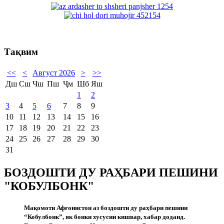
Тақвим
<<
<
Август 2026
>
>>
Дш
Сш
Чш
Пш
Ҷм
Шб
Яш
1
2
3
4
5
6
7
8
9
10
11
12
13
14
15
16
17
18
19
20
21
22
23
24
25
26
27
28
29
30
31
БОЗДОШТИ ДУ РАҲБАРИ ПЕШИНИ
"КОБУЛБОНК"
Мақомоти Афғонистон аз боздошти ду раҳбари пешини
“Кобулбонк”, як бонки хусусии кишвар, хабар доданд.