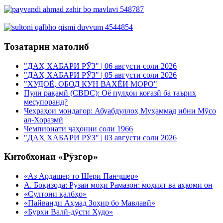
Тозатарин матолиб
"ДАҲ ХАБАРИ РӮЗ" | 06 августи соли 2026
"ДАҲ ХАБАРИ РӮЗ" | 05 августи соли 2026
"ХУДОЁ, ОБОД КУН ВАХЁИ МОРО"
Пули рақамӣ (CBDC): Оё пулҳои коғазӣ ба таърих
месупоранд?
Чеҳраҳои мондагор: Абуабдуллоҳ Муҳаммад ибни Мӯсо
ал-Хоразмӣ
Чемпионати ҷаҳонии соли 1966
"ДАҲ ХАБАРИ РӮЗ" | 03 августи соли 2026
Китобхонаи «Рӯзгор»
«Аз Ардашер то Шери Панҷшер»
А. Боқизода: Рӯзаи моҳи Рамазон: моҳият ва аҳкоми он
«Султони қалбҳо»
«Пайванди Аҳмад Зоҳир бо Мавлавӣ»
«Бурхи Валӣ-дӯсти Худо»