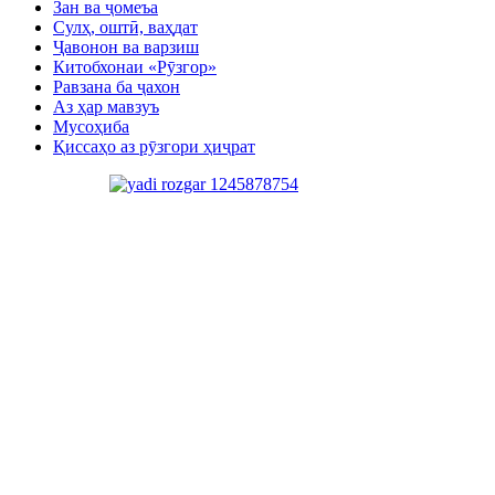
Зан ва ҷомеъа
Сулҳ, оштӣ, ваҳдат
Ҷавонон ва варзиш
Китобхонаи «Рӯзгор»
Равзана ба ҷахон
Аз ҳар мавзуъ
Мусоҳиба
Қиссаҳо аз рӯзгори ҳиҷрат