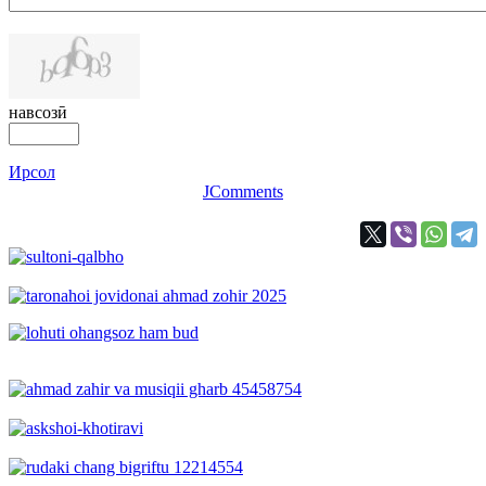
навсозӣ
Ирсол
JComments