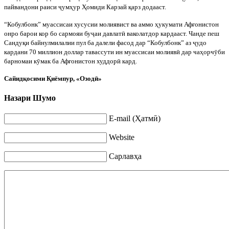
пайвандони раиси
ҷ
умҳур Ҳомиди Карзай қарз додааст.
“Кобулбонк” муассисаи хусусии молиявист ва аммо ҳукумати Афғонистон
онро барои кор бо сармояи бу
ҷ
аи давлат
ӣ
ваколатдор кардааст. Чанде пеш
Сандуқи байнулмилалии пул ба далели фасод дар “Кобулбонк” аз
ҷ
удо
кардани 70 миллион доллар тавассути ин муассисаи молияв
ӣ
дар чаҳорч
ӯ
би
барномаи к
ӯ
мак ба Афғонистон худдор
ӣ
кард.
Сайидқосими Қиёмпур, «Озодӣ»
Назари Шумо
E-mail (Ҳатмӣ)
Website
Сарлавҳа