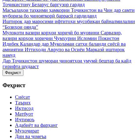
Тоҷикистону Беларус баргузор гардид
Масъалаҳои таҳкими ҳамкории Тоҷикистон ва Чин дар самти
мубориза бо ҷинояткорӣ баррасӣ гардиданд
Иштирок дар маросими ифтитоҳи мусобиқаи байналмилалии
“Бозиҳои оянда”
Мулоқоти вазири корҳои хориҷӣ бо муовини Сарвазир,
вазири корҳои хориҷии Ҷумҳурии Исломии Покистон
Идибек Қаландар дар Муколамаи сатҳи баланди сиёсӣ ва
амниятии Иттиҳоди Аврупо ва Осиёи Марказӣ иштирок
намуд
Дар Тоҷикистон шумораи ҷиноятҳои умумӣ бештар ба қайд
гирифта шудааст
Феҳрист
Феҳрист
Сиёсат
Таърих
Иқтисод
Матбуот
Иҷтимоъ
Адабиёт ва фарҳанг
Муҳоҷират
Дин ва ҷомеъа