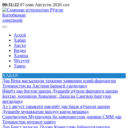
00:31:22
07-уми Августи 2026 сол
Китобхонаи
электронӣ
Асосӣ
Хабар
Аксҳо
Видео
Хазина
Ҷӯстуҷӯ
Тамос
ХАБАР:
Дар Вена масъалаҳои таҳкими ҳамкории илмӣ-фарҳангии
Тоҷикистон ва Австрия баррасӣ гардиданд
Имрӯз дар боғҳои шаҳри Душанбе рӯзҳои фарҳанги шаҳри
Бохтар, ноҳияҳои Ховалинг, Лахш ва Сангвор баргузор
мегарданд
Аз 1 август ҳаракати нақлиёт дар баъзе кӯчаҳои шаҳри
Душанбе муваққатан маҳдуд карда мешавад
Сироҷиддин Муҳриддин бо ҳамоҳангсози доимии СММ дар
Тоҷикистон мулоқот намуд
Дар Брест ҷаласаи 19-уми Комиссияи байниҳукуматии