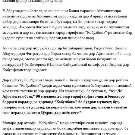
талоши фирор аз кишварро кунанд.
Ӯ
Абдулқодири Фитрат, раиси пешини Бонки марказии Афғонистонро
намуна овард, ки аз Афғонистон фирор кард ва дар Амрико аз истеъфояш
хабар дода амалашро бо он марбут кард, ки ба
ҷ
онаш хатар таҳдид
мекунад. Изҳороти Фитрат баъд аз он нашр шуд, ки ҳукумати Афғонистон
масъулияти дар вартаи шикаст қарор гирифтани “Кобулбонк”-ро қисман бар
ӯ
ҳдааш гузошт ва алайҳи
ӯ
парвандаи
ҷ
ино
ӣ
боз кард.
Аз ин пештар дар як с
ӯ
ҳбати дигар бо хабарнигорон, Раҳматулло Назар
ӣ
,
Абдулқодири Фитратро дар бораи хатар ба
ҷ
онаш дар Афғонистон бепояву
бунёд хонда, эълом дошта буд, ки асноди зарур
ӣ
барои боздошт ва
истирдоди
ӯ
ба Интерпол ё Полиси байнулмилал
ӣ
ва сафорати Амрико дар
Кобул фиристода шудааст.
Дар гуфтуг
ӯ
бо Радиои Озод
ӣ
,
ҷ
аноби Назар
ӣ
изҳор намуд, ки дар робита
ба қазияи “Кобулбонк” ҳадди аққал чанд муассисаи байнулмилалии молияв
ӣ
ҳам таҳти тафтиш қарор доранд. Ин муассисаҳо, ба гуфтаи
ӯ
,
“аз “Де
Афғонистон бонк” 90 миллион доллар гирифта, фаъолияти бонкҳоро
баррас
ӣ
карданд ва ҳарчанд “Кобулбонк” ба б
ӯ
ҳрон муво
ҷ
еҳ буд,
гузориши ғалат доданд, ки кори ин бонк комилан дар шакли маъмул
ӣ
пеш меравад ва ягон б
ӯ
ҳрон дар миён нест.”
Мо
ҷ
аро дар атрофи “Кобулбонк” моҳи сентябри соли гузашта
сар зад -
муфаттишон ошкор карданд, ки бонк тақрибан ним миллиард долларро бе
санад ва аз роҳҳои ғайриқонун
ӣ
ба мақомоти Афғонистон аз
ҷ
умла,