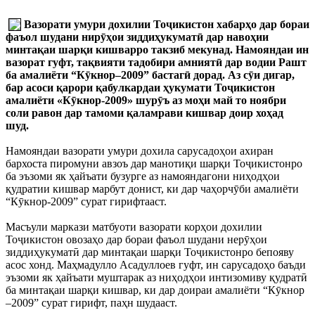
Вазорати умури дохилии Тоҷикистон хабарҳо дар бораи
фаъол шудани нирӯҳои зиддиҳукуматӣ дар навоҳии
минтақаи шарқи кишварро такзиб мекунад. Намояндаи ин
вазорат гуфт, тақвияти тадобири амниятӣ дар водии Рашт
ба амалиёти “Кӯкнор–2009” бастагӣ дорад. Аз сӯи дигар,
бар асоси қарори қабулкардаи ҳукумати Тоҷикистон
амалиёти «Кӯкнор-2009» шурӯъ аз моҳи май то ноябри
соли равон дар тамоми қаламрави кишвар доир хоҳад
шуд.
Намояндаи вазорати умури дохила сарусадоҳои ахиран
бархоста пиромуни авзоъ дар манотиқи шарқи Тоҷикистонро
ба эъзоми як ҳайъати бузурге аз намояндагони ниҳодҳои
қудратии кишвар марбут донист, ки дар чаҳорчӯби амалиёти
“Кӯкнор-2009” сурат гирифтааст.
Масъули маркази матбуоти вазорати корҳои дохилии
Тоҷикистон овозаҳо дар бораи фаъол шудани нерӯҳои
зиддиҳукуматӣ дар минтақаи шарқи Тоҷикистонро бепояву
асос хонд. Маҳмадулло Асадуллоев гуфт, ин сарусадоҳо баъди
эъзоми як ҳайъати муштарак аз ниҳодҳои интизомиву қудратӣ
ба минтақаи шарқи кишвар, ки дар доираи амалиёти “Кӯкнор
–2009” сурат гирифт, паҳн шудааст.