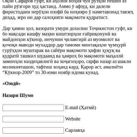
Оқои Сафаров гуфт, ки аҳолии ноҳия чун рӯзҳои пешин аз
пайи рӯзгори худ ҳастанд. Аммо ӯ афзуд, ки далели
фиристодани нерӯҳои изофӣ ба ноҳияро ӯ наметавонад тавзеҳ
диҳад, зеро ин дар салоҳияти мақомоти қудратист.
Дар ҳамин ҳол, вазорати умури дохилии Тоҷикистон гуфт, ки
бо мақсади кашфу маҳви киштзорҳои ғайриқонунӣ ва
майдонҳои кӯкнор, инчунин ҷилавгирӣ аз муомилот ва
қочоқи маводи мухаддир дар тамоми минтақаҳои ҷумҳурӣ
гурӯҳҳои муштарак ва сайёри мақомоти ҳифзи ҳуқуқ ва
қудратӣ ташкил шудаанд ва ҳамроҳ бо мақомоти маҳаллӣ
заминҳои наздиҳавлигӣ ва хоҷагиҳоро, сарфи назар аз шакли
моликияташон, тафтиш хоҳанд кард. Қарор аст, амалиёти
“Кӯкнор-2009” то 30-юми ноябр идома кунад.
«Озодӣ»
Назари Шумо
E-mail (Ҳатмӣ)
Website
Сарлавҳа