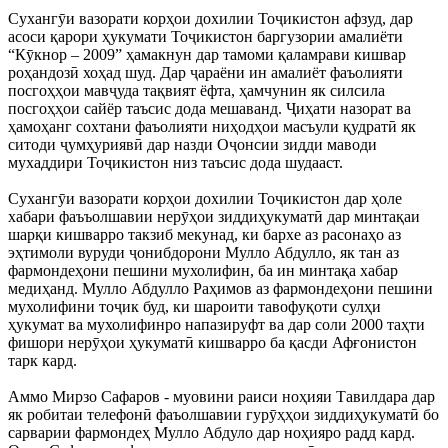
Сухангӯи вазорати корҳои дохилии Тоҷикистон афзуд, дар
асоси қарори ҳукумати Тоҷикистон баргузории амалиёти
“Кӯкнор – 2009” ҳамакнун дар тамоми қаламрави кишвар
роҳандозӣ хоҳад шуд. Дар ҷараёни ин амалиёт фаъолияти
посгоҳҳои мавҷуда тақвият ёфта, ҳамчунин як силсила
посгоҳҳои сайёр таъсис дода мешаванд. Ҷиҳати назорат ва
ҳамоҳанг сохтани фаъолияти ниҳодҳои масъули қудратӣ як
ситоди ҷумҳуриявӣ дар назди Оҷонсии зидди маводи
мухаддири Тоҷикистон низ таъсис дода шудааст.
Сухангӯи вазорати корҳои дохилии Тоҷикистон дар ҳоле
хабари фаъъолшавии нерӯҳои зиддиҳукуматӣ дар минтақаи
шарқи кишварро такзиб мекунад, ки бархе аз расонаҳо аз
эҳтимоли вуруди ҷонибдорони Мулло Абдулло, як тан аз
фармондеҳони пешини мухолифин, ба ин минтақа хабар
медиҳанд. Мулло Абдулло Раҳимов аз фармондеҳони пешини
мухолифини тоҷик буд, ки шароити тавофуқоти сулҳи
ҳукумат ва мухолифинро напазируфт ва дар соли 2000 таҳти
фишори нерӯҳои ҳукуматӣ кишварро ба қасди Афғонистон
тарк кард.
Аммо Мирзо Сафаров - муовини раиси ноҳияи Тавилдара дар
як робитаи телефонӣ фаъолшавии гурӯҳҳои зиддиҳукуматӣ бо
сарварии фармондеҳ Мулло Абдуло дар ноҳияро радд кард.