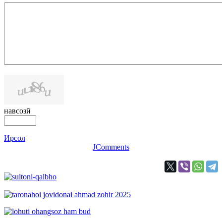
навсозӣ
Ирсол
JComments