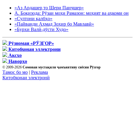
«Аз Ардашер то Шери Панҷшер»
А. Боқизода: Рӯзаи моҳи Рамазон: моҳият ва аҳкоми он
«Султони қалбҳо»
«Пайванди Аҳмад Зоҳир бо Мавлавӣ»
«Бурхи Валӣ-дӯсти Худо»
Рӯзномаи «РӮЗГОР»
Китобхонаи эллектрони
Аксҳо
Наворҳо
© 2009-2026
Сомонаи мустақили ҷамъиятиву сиёсии Рӯзгор
Тамос бо мо
|
Реклама
Китобхонаи электронӣ