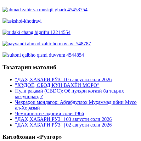
Тозатарин матолиб
"ДАҲ ХАБАРИ РӮЗ" | 05 августи соли 2026
"ХУДОЁ, ОБОД КУН ВАХЁИ МОРО"
Пули рақамӣ (CBDC): Оё пулҳои коғазӣ ба таърих
месупоранд?
Чеҳраҳои мондагор: Абуабдуллоҳ Муҳаммад ибни Мӯсо
ал-Хоразмӣ
Чемпионати ҷаҳонии соли 1966
"ДАҲ ХАБАРИ РӮЗ" | 03 августи соли 2026
"ДАҲ ХАБАРИ РӮЗ" | 02 августи соли 2026
Китобхонаи «Рӯзгор»