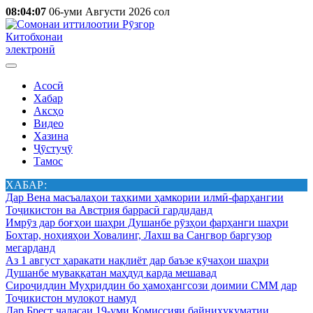
08:04:07
06-уми Августи 2026 сол
Китобхонаи
электронӣ
Асосӣ
Хабар
Аксҳо
Видео
Хазина
Ҷӯстуҷӯ
Тамос
ХАБАР:
Дар Вена масъалаҳои таҳкими ҳамкории илмӣ-фарҳангии
Тоҷикистон ва Австрия баррасӣ гардиданд
Имрӯз дар боғҳои шаҳри Душанбе рӯзҳои фарҳанги шаҳри
Бохтар, ноҳияҳои Ховалинг, Лахш ва Сангвор баргузор
мегарданд
Аз 1 август ҳаракати нақлиёт дар баъзе кӯчаҳои шаҳри
Душанбе муваққатан маҳдуд карда мешавад
Сироҷиддин Муҳриддин бо ҳамоҳангсози доимии СММ дар
Тоҷикистон мулоқот намуд
Дар Брест ҷаласаи 19-уми Комиссияи байниҳукуматии