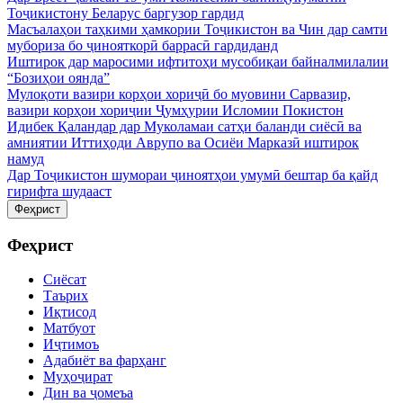
Тоҷикистону Беларус баргузор гардид
Масъалаҳои таҳкими ҳамкории Тоҷикистон ва Чин дар самти
мубориза бо ҷинояткорӣ баррасӣ гардиданд
Иштирок дар маросими ифтитоҳи мусобиқаи байналмилалии
“Бозиҳои оянда”
Мулоқоти вазири корҳои хориҷӣ бо муовини Сарвазир,
вазири корҳои хориҷии Ҷумҳурии Исломии Покистон
Идибек Қаландар дар Муколамаи сатҳи баланди сиёсӣ ва
амниятии Иттиҳоди Аврупо ва Осиёи Марказӣ иштирок
намуд
Дар Тоҷикистон шумораи ҷиноятҳои умумӣ бештар ба қайд
гирифта шудааст
Феҳрист
Феҳрист
Сиёсат
Таърих
Иқтисод
Матбуот
Иҷтимоъ
Адабиёт ва фарҳанг
Муҳоҷират
Дин ва ҷомеъа