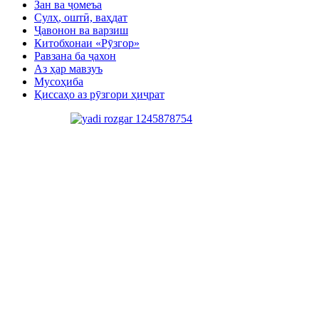
Зан ва ҷомеъа
Сулҳ, оштӣ, ваҳдат
Ҷавонон ва варзиш
Китобхонаи «Рӯзгор»
Равзана ба ҷахон
Аз ҳар мавзуъ
Мусоҳиба
Қиссаҳо аз рӯзгори ҳиҷрат