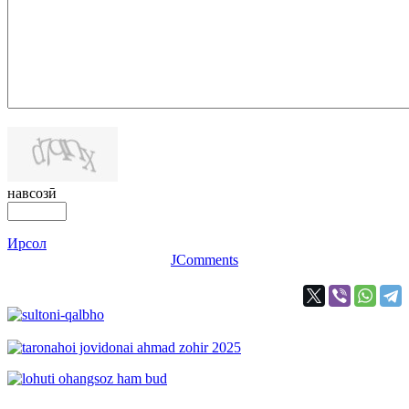
навсозӣ
Ирсол
JComments