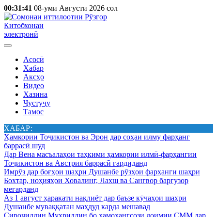
00:31:41
08-уми Августи 2026 сол
Китобхонаи
электронӣ
Асосӣ
Хабар
Аксҳо
Видео
Хазина
Ҷӯстуҷӯ
Тамос
ХАБАР:
Ҳамкории Тоҷикистон ва Эрон дар соҳаи илму фарҳанг
баррасӣ шуд
Дар Вена масъалаҳои таҳкими ҳамкории илмӣ-фарҳангии
Тоҷикистон ва Австрия баррасӣ гардиданд
Имрӯз дар боғҳои шаҳри Душанбе рӯзҳои фарҳанги шаҳри
Бохтар, ноҳияҳои Ховалинг, Лахш ва Сангвор баргузор
мегарданд
Аз 1 август ҳаракати нақлиёт дар баъзе кӯчаҳои шаҳри
Душанбе муваққатан маҳдуд карда мешавад
Сироҷиддин Муҳриддин бо ҳамоҳангсози доимии СММ дар