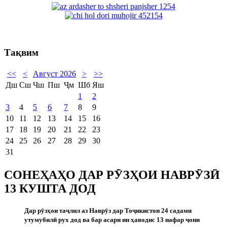
Тақвим
<<
<
Август 2026
>
>>
Дш
Сш
Чш
Пш
Ҷм
Шб
Яш
1
2
3
4
5
6
7
8
9
10
11
12
13
14
15
16
17
18
19
20
21
22
23
24
25
26
27
28
29
30
31
СОНЕҲАҲО ДАР РӮЗҲОИ НАВРӮЗӢ
13 КУШТА ДОД
Дар р
ӯ
зҳои та
ҷ
лил аз Навр
ӯ
з дар То
ҷ
икистон 24 садами
утумубил
ӣ
рух дод ва бар асари ин ҳаводис 13 нафар
ҷ
они