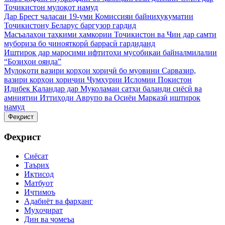
Тоҷикистон мулоқот намуд
Дар Брест ҷаласаи 19-уми Комиссияи байниҳукуматии
Тоҷикистону Беларус баргузор гардид
Масъалаҳои таҳкими ҳамкории Тоҷикистон ва Чин дар самти
мубориза бо ҷинояткорӣ баррасӣ гардиданд
Иштирок дар маросими ифтитоҳи мусобиқаи байналмилалии
“Бозиҳои оянда”
Мулоқоти вазири корҳои хориҷӣ бо муовини Сарвазир,
вазири корҳои хориҷии Ҷумҳурии Исломии Покистон
Идибек Қаландар дар Муколамаи сатҳи баланди сиёсӣ ва
амниятии Иттиҳоди Аврупо ва Осиёи Марказӣ иштирок
намуд
Феҳрист
Феҳрист
Сиёсат
Таърих
Иқтисод
Матбуот
Иҷтимоъ
Адабиёт ва фарҳанг
Муҳоҷират
Дин ва ҷомеъа