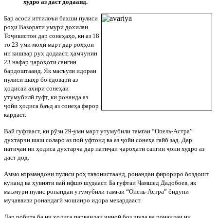
худро аз даст додаанд.
Бар асоси иттилоъи бахши пулиси
роҳи Вазорати умури дохилаи
То
ҷ
икистон дар сонеҳаҳо, ки аз 18
то 23 уми моҳи март дар роҳҳои
ин кишвар рух додааст, ҳамчунин
23 нафар
ҷ
ароҳоти сангин
бардоштаанд. Як масъули идораи
пулиси шаҳр бо ёдовар
ӣ
аз
ҳодисаи ахири сонеҳаи
утумубил
ӣ
гуфт, ки ронанда аз
ҷ
ойи ҳодиса баъд аз сонеҳа фарор
кардаст.
Вай гуфтааст, ки р
ӯ
зи 29-уми март утумубили тамғаи “Опель-Астра”
духтарчи шаш соларо аз пой уфтонд ва аз
ҷ
ойи сонеҳа ғайб зад. Дар
нати
ҷ
аи ин ҳодиса духтарча дар нати
ҷ
аи
ҷ
ароҳати сангин
ҷ
они худро аз
даст дод.
Аммо кормандони пулиси роҳ тавонистаанд, ронандаи фирориро боздошт
кунанд ва ҳувияти вай ифшо шудааст. Ба гуфтаи
Ҷ
амшед Дадобоев, як
маъмури пулис ронандаи утумубили тамғаи “Опель-Астра” бидуни
му
ҷ
аввизи ронандаг
ӣ
мошинро идора мекардааст.
Дар робита ба ин ҳодиса парвандаи
ҷ
ино
ӣ
боз шуда ва ронандаи ин