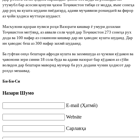
утумубл бар асосии қонуни
ҷ
азои То
ҷ
икистон тибқи се модда, яъне сонеҳа
дар роҳ ва кушта шудани пиёдагард, адами му
ҷ
аввизи ронандаг
ӣ
ва фирор
аз
ҷ
ойи ҳодиса муттаҳм шудааст.
Масъулони идораи пулиси роҳи Вазорати кишвар ё умури дохилаи
То
ҷ
икистон мег
ӯ
янд, аз аввали соли
ҷ
ор
ӣ
дар То
ҷ
икистон 273 сонеҳа рух
дода ва 100 нафар аз сокинони кишвар дар ин ҳаводис кушта шуданд. Дар
ин ҳаводис беш аз 300 нафар захм
ӣ
шудаанд.
Ба гуфтаи онҳо бештари афроди кушта ва захмишуда аз
ҷ
умлаи к
ӯ
дакон ва
ҷ
авонони зери синни 18 сола буда ва адами назорат бар к
ӯ
дакон аз с
ӯ
йи
волидон дар бештари маворид мун
ҷ
ар ба рух додани чунин ҳодисот дар
роҳҳо мешавад.
Би-Би-Си
Назари Шумо
E-mail (Ҳатмӣ)
Website
Сарлавҳа