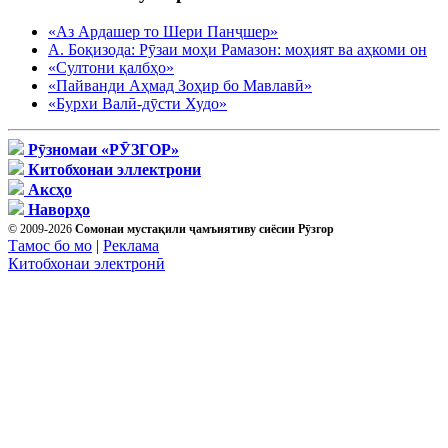
«Аз Ардашер то Шери Панҷшер»
А. Боқизода: Рӯзаи моҳи Рамазон: моҳият ва аҳкоми он
«Султони қалбҳо»
«Пайванди Аҳмад Зоҳир бо Мавлавӣ»
«Бурхи Валӣ-дӯсти Худо»
Рӯзномаи «РӮЗГОР»
Китобхонаи эллектрони
Аксҳо
Наворҳо
© 2009-2026
Сомонаи мустақили ҷамъиятиву сиёсии Рӯзгор
Тамос бо мо
|
Реклама
Китобхонаи электронӣ