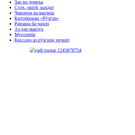
Зан ва ҷомеъа
Сулҳ, оштӣ, ваҳдат
Ҷавонон ва варзиш
Китобхонаи «Рӯзгор»
Равзана ба ҷахон
Аз ҳар мавзуъ
Мусоҳиба
Қиссаҳо аз рӯзгори ҳиҷрат