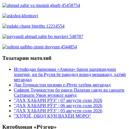
Тозатарин матолиб
Истифодаи барномаи «Амина» барои шаҳрвандони
хориҷие, ки ба Русия бе раводид ворид мешаванд, ҳатмӣ
мегардад
Дар Тоҷикистон низоми e-Phyto татбиқ мегардад
Сафири Тоҷикистон бо раиси Палатаи савдо ва саноати
Салтанати Умон мулоқот намуд
"ДАҲ ХАБАРИ РӮЗ" | 07 августи соли 2026
"ДАҲ ХАБАРИ РӮЗ" | 06 августи соли 2026
"ДАҲ ХАБАРИ РӮЗ" | 05 августи соли 2026
"ХУДОЁ, ОБОД КУН ВАХЁИ МОРО"
Китобхонаи «Рӯзгор»