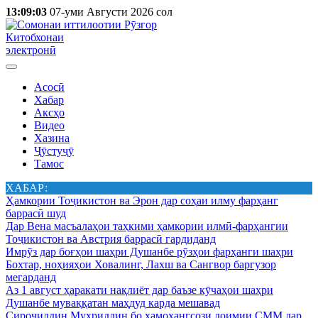
13:09:03
07-уми Августи 2026 сол
Китобхонаи
электронӣ
Асосӣ
Хабар
Аксҳо
Видео
Хазина
Ҷӯстуҷӯ
Тамос
ХАБАР:
Ҳамкории Тоҷикистон ва Эрон дар соҳаи илму фарҳанг
баррасӣ шуд
Дар Вена масъалаҳои таҳкими ҳамкории илмӣ-фарҳангии
Тоҷикистон ва Австрия баррасӣ гардиданд
Имрӯз дар боғҳои шаҳри Душанбе рӯзҳои фарҳанги шаҳри
Бохтар, ноҳияҳои Ховалинг, Лахш ва Сангвор баргузор
мегарданд
Аз 1 август ҳаракати нақлиёт дар баъзе кӯчаҳои шаҳри
Душанбе муваққатан маҳдуд карда мешавад
Сироҷиддин Муҳриддин бо ҳамоҳангсози доимии СММ дар