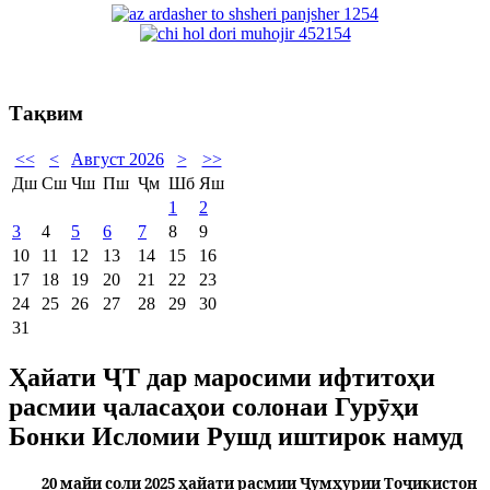
Тақвим
<<
<
Август 2026
>
>>
Дш
Сш
Чш
Пш
Ҷм
Шб
Яш
1
2
3
4
5
6
7
8
9
10
11
12
13
14
15
16
17
18
19
20
21
22
23
24
25
26
27
28
29
30
31
Ҳайати ҶТ дар маросими ифтитоҳи
расмии ҷаласаҳои солонаи Гурӯҳи
Бонки Исломии Рушд иштирок намуд
20 майи соли 2025 ҳайати расмии Ҷумҳурии Тоҷикистон