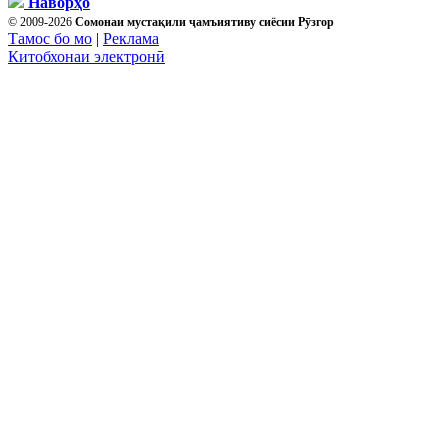
Наворҳо
© 2009-2026
Сомонаи мустақили ҷамъиятиву сиёсии Рӯзгор
Тамос бо мо
|
Реклама
Китобхонаи электронӣ