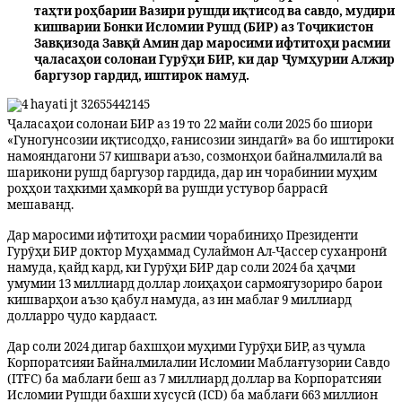
таҳти роҳбарии Вазири рушди иқтисод ва савдо, мудири
кишварии Бонки Исломии Рушд (БИР) аз Тоҷикистон
Завқизода Завқӣ Амин дар маросими ифтитоҳи расмии
ҷаласаҳои солонаи Гурӯҳи БИР, ки дар Ҷумҳурии Алжир
баргузор гардид, иштирок намуд.
Ҷаласаҳои солонаи БИР аз 19 то 22 майи соли 2025 бо шиори
«Гуногунсозии иқтисодҳо, ғанисозии зиндагӣ» ва бо иштироки
намояндагони 57 кишвари аъзо, созмонҳои байналмилалӣ ва
шарикони рушд баргузор гардида, дар ин чорабинии муҳим
роҳҳои таҳкими ҳамкорӣ ва рушди устувор баррасӣ
мешаванд.
Дар маросими ифтитоҳи расмии чорабиниҳо Президенти
Гурӯҳи БИР доктор Муҳаммад Сулаймон Ал-Ҷассер суханронӣ
намуда, қайд кард, ки Гурӯҳи БИР дар соли 2024 ба ҳаҷми
умумии 13 миллиард доллар лоиҳаҳои сармоягузориро барои
кишварҳои аъзо қабул намуда, аз ин маблағ 9 миллиард
долларро ҷудо кардааст.
Дар соли 2024 дигар бахшҳои муҳими Гурӯҳи БИР, аз ҷумла
Корпоратсияи Байналмилалии Исломии Маблағгузории Савдо
(ITFC) ба маблағи беш аз 7 миллиард доллар ва Корпоратсияи
Исломии Рушди бахши хусусӣ (ICD) ба маблағи 663 миллион