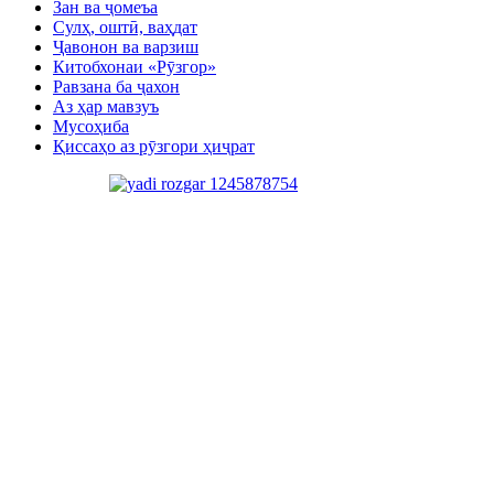
Зан ва ҷомеъа
Сулҳ, оштӣ, ваҳдат
Ҷавонон ва варзиш
Китобхонаи «Рӯзгор»
Равзана ба ҷахон
Аз ҳар мавзуъ
Мусоҳиба
Қиссаҳо аз рӯзгори ҳиҷрат