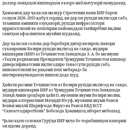
доллар лоиҳаҳои кишварҳои аъзоро маблағгузорӣ намудаанд.
Ҳамзамон дар ҷаласаи мазкур Стратегияи нави БИР барои
солҳои 2026–2035 қабул гардид, ки дар он рушди иқтисоди сабз,
таъмини амнияти озуқаворӣ, рушди инфрасохтори
ирригатсионӣ ва пешгирии пайомадҳои тағйирёбии иқлим
самтҳои афзалиятнок муайян шудаанд.
Дар ҷаласаи солона дар баробари дигар вазирон, навори
суханронии Вазири рушди иқтисод ва савдо, мудири
кишварии (БИР) аз Тоҷикистон Завқизода З. А. бо мазмуни
«Таҳти роҳнамоии Президенти Ҷумҳурии Тоҷикистон кишвар
диверсификатсияи иқтисодиро тавассути рушди сабз,
инноватсионӣ ва рақамӣ пеш мебарад» ба
иштироккунандагон нишон дода шуд.
Ҳайати расмии Тоҷикистон аз Вазири рушди иқтисод ва савдо,
мудири кишварии БИР аз Ҷумҳурии Тоҷикистон Завқизода
Завқӣ Амин (роҳбари ҳайат), муовини якуми Вазири молия,
мудири алтернативӣ Маҷидӣ Юсуф, муовини якуми Раиси
Бонки миллӣ Шарифзода Фируз ва Раиси КВД БССТ
“Саноатсодиротбонк” Бобозода Ҳокимшоҳ иборат мебошад.
Ҷаласаҳои солонаи Гурӯҳи БИР якҷо бо чорабиниҳои канории
он идома доранд.