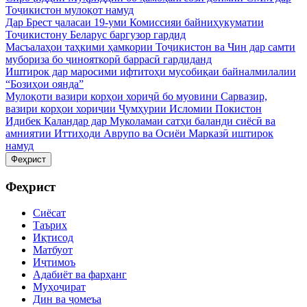
Тоҷикистон мулоқот намуд
Дар Брест ҷаласаи 19-уми Комиссияи байниҳукуматии
Тоҷикистону Беларус баргузор гардид
Масъалаҳои таҳкими ҳамкории Тоҷикистон ва Чин дар самти
мубориза бо ҷинояткорӣ баррасӣ гардиданд
Иштирок дар маросими ифтитоҳи мусобиқаи байналмилалии
“Бозиҳои оянда”
Мулоқоти вазири корҳои хориҷӣ бо муовини Сарвазир,
вазири корҳои хориҷии Ҷумҳурии Исломии Покистон
Идибек Қаландар дар Муколамаи сатҳи баланди сиёсӣ ва
амниятии Иттиҳоди Аврупо ва Осиёи Марказӣ иштирок
намуд
Феҳрист
Феҳрист
Сиёсат
Таърих
Иқтисод
Матбуот
Иҷтимоъ
Адабиёт ва фарҳанг
Муҳоҷират
Дин ва ҷомеъа