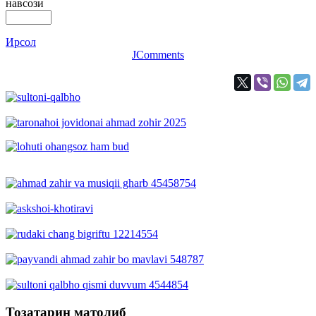
навсозӣ
Ирсол
JComments
Тозатарин матолиб