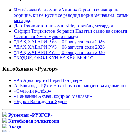
Истифодаи барномаи «Амина» барои шаҳрвандони
хориҷие, ки ба Русия бе раводид ворид мешаванд, ҳатмӣ
мегардад
Дар Тоҷикистон низоми e-Phyto татбиқ мегардад
Сафири Тоҷикистон бо раиси Палатаи савдо ва саноати
Салтанати Умон мулоқот намуд
"ДАҲ ХАБАРИ РӮЗ" | 07 августи соли 2026
"ДАҲ ХАБАРИ РӮЗ" | 06 августи соли 2026
"ДАҲ ХАБАРИ РӮЗ" | 05 августи соли 2026
"ХУДОЁ, ОБОД КУН ВАХЁИ МОРО"
Китобхонаи «Рӯзгор»
«Аз Ардашер то Шери Панҷшер»
А. Боқизода: Рӯзаи моҳи Рамазон: моҳият ва аҳкоми он
«Султони қалбҳо»
«Пайванди Аҳмад Зоҳир бо Мавлавӣ»
«Бурхи Валӣ-дӯсти Худо»
Рӯзномаи «РӮЗГОР»
Китобхонаи эллектрони
Аксҳо