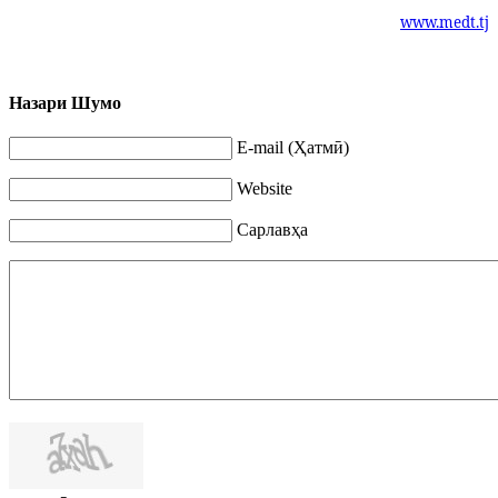
www.medt.tj
Назари Шумо
E-mail (Ҳатмӣ)
Website
Сарлавҳа