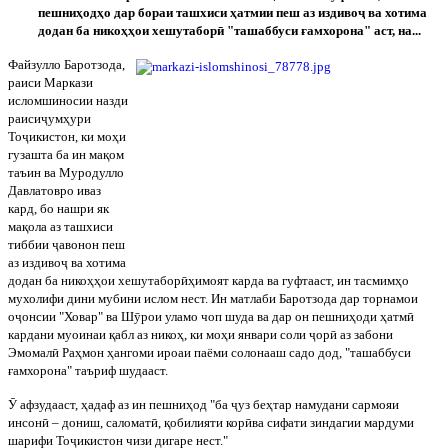
пешни
ҳ
од
ҳ
о дар бораи
ташхиси
ҳ
атмии пеш аз издиво
ҷ
ва хотима
додан ба нико
ҳҳ
ои хешутабор
ӣ
"ташаббуси
ғ
амхорона" аст, на...
Файзулло Баротзода,
раиси Маркази
исломшиносии назди
раиси
ҷ
ум
ҳ
ури
То
ҷ
икистон, ки мо
ҳ
и
гузашта ба ин ма
қ
ом
таъин ва Муродулло
Давлатовро иваз
кард, бо нашри як
ма
қ
ола аз та
шхиси
тиббии
ҷ
авонон пеш
аз издиво
ҷ
ва хотима
додан ба нико
ҳҳ
ои хешутабор
ӣ
ҳ
имоят карда ва гуфтааст, ин тасмим
ҳ
о
мухолифи дини мубини ислом нест. Ин матлаби Баротзода дар торнамои
о
ҷ
онсии "Ховар" ва Ш
ӯ
рои уламо чоп шуда ва дар он пешни
ҳ
оди
ҳ
атм
ӣ
кардани му
оинаи
қ
абл аз нико
ҳ
, ки мо
ҳ
и январи соли
ҷ
ор
ӣ
аз забони
Эмомал
ӣ
Ра
ҳ
мон
ҳ
ангоми ироаи паёми солонааш садо дод, "ташаббуси
ғ
амхорона" таъриф шудааст.
Ӯ
афзудааст,
ҳ
адаф аз ин пешни
ҳ
од "ба
ҷ
уз бе
ҳ
тар намудани сармояи
инсон
ӣ
– дониш, саломат
ӣ
,
қ
обилияти кор
ӣ
ва сифати зиндагии мардуми
шарифи То
ҷ
икистон чизи дигаре нест."