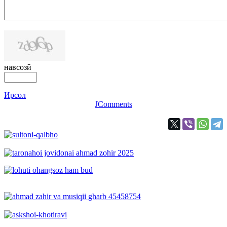
навсозӣ
Ирсол
JComments