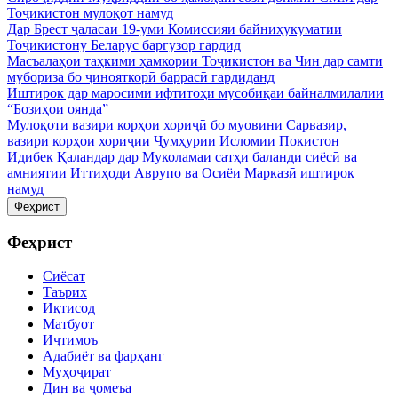
Тоҷикистон мулоқот намуд
Дар Брест ҷаласаи 19-уми Комиссияи байниҳукуматии
Тоҷикистону Беларус баргузор гардид
Масъалаҳои таҳкими ҳамкории Тоҷикистон ва Чин дар самти
мубориза бо ҷинояткорӣ баррасӣ гардиданд
Иштирок дар маросими ифтитоҳи мусобиқаи байналмилалии
“Бозиҳои оянда”
Мулоқоти вазири корҳои хориҷӣ бо муовини Сарвазир,
вазири корҳои хориҷии Ҷумҳурии Исломии Покистон
Идибек Қаландар дар Муколамаи сатҳи баланди сиёсӣ ва
амниятии Иттиҳоди Аврупо ва Осиёи Марказӣ иштирок
намуд
Феҳрист
Феҳрист
Сиёсат
Таърих
Иқтисод
Матбуот
Иҷтимоъ
Адабиёт ва фарҳанг
Муҳоҷират
Дин ва ҷомеъа