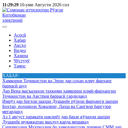
11:29:29
10-уми Августи 2026 сол
Китобхонаи
электронӣ
Асосӣ
Хабар
Аксҳо
Видео
Хазина
Ҷӯстуҷӯ
Тамос
ХАБАР:
Ҳамкории Тоҷикистон ва Эрон дар соҳаи илму фарҳанг
баррасӣ шуд
Дар Вена масъалаҳои таҳкими ҳамкории илмӣ-фарҳангии
Тоҷикистон ва Австрия баррасӣ гардиданд
Имрӯз дар боғҳои шаҳри Душанбе рӯзҳои фарҳанги шаҳри
Бохтар, ноҳияҳои Ховалинг, Лахш ва Сангвор баргузор
мегарданд
Аз 1 август ҳаракати нақлиёт дар баъзе кӯчаҳои шаҳри
Душанбе муваққатан маҳдуд карда мешавад
Сироҷиддин Муҳриддин бо ҳамоҳангсози доимии СММ дар