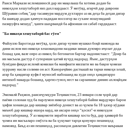
Раиси Маркази исломшинос
ӣ
дар ин ма
қ
олааш ба хотима додан ба
нико
ҳҳ
о
и хешутабор
ӣ
низ дахл кардааст.
Ӯ
мег
ӯ
яд, агарч
ӣ
дар даврони
Ш
ӯ
равии соби
қ
“дар тасаввури мардум духтарро аз як де
ҳ
а ба де
ҳ
аи дигар
ба шав
ҳ
ар додан
ҳ
амчун падидаи носозгор ва сухане ношунидан
ӣ
пазируфта мешуд”,
ҷ
анги ша
ҳ
рванд
ӣ
ба афзоиши он сабаб гардидаас
т.
"Ба нико
ҳ
и хешутабор
ӣ
бас г
ӯ
ем"
Файзулло Баротзода мег
ӯ
яд,
ҳ
оло дигар чунин мушкил бо
қ
ӣ
намонда ва
дини ислом низ нико
ҳ
и хешовандони наздики зинаи дуюмро и
ҷ
озат дода
бошад
ҳ
ам, вале онро аз нико
ҳ
бо бегонагон бартар надонистааст: “Доир ба
ин масъала д
астур ё супориши
ҳ
атм
ӣ
ву
ҷ
уд надорад. Яъне, дастур
ҳ
ои
бунёдии фи
қҳ
и ислом
ӣ
комилан ба манфиати миллати мо ва ба
қ
ои
ҷ
омеаи
хурраму насли солими он аст. Канора
ҷӣ
ию дасткаш
ӣ
ва тарки нико
ҳ
и хеш
ӣ
,
агар ба
ҳ
амдигар куфв ё муносиб набошанд ва худи он
ҳ
о
ҳ
амдигарр
о
интихоб накарда бошанд,
ҳ
аргиз гуно
ҳ
нест ва сарзанише динию ахло
қ
ӣ
ҳ
ам
надорад.”
Эмомал
ӣ
Ра
ҳ
мон, раиси
ҷ
ум
ҳ
ури То
ҷ
икистон, 23 январи соли
ҷ
ор
ӣ
дар
паёми солонаи худ ба парлумон нико
ҳ
и хешутабор
ӣ
байни мардумро барои
ҳ
ифзи хонавода дар кишвар зиёнбор дон
ист ва аз
ҷ
умла ба 18
ҳ
азор к
ӯ
даки
маъюб дар кишвар ишора кард, ки аксари он
ҳ
о “
ҳ
осил”-и нико
ҳҳ
ои
хешутаборианд.
Ӯ
аз ма
қ
омоти зирабти кишвар хоста буд, дар
ҳ
амкор
ӣ
бо
ҷ
омеа ин масъаларо ом
ӯ
хта ва ба
ҳ
укумат тар
ҳ
и
қ
онунро пешни
ҳ
од
намоянд. Баъд аз ин пешни
ҳ
од
, расона
ҳ
ои давлатии То
ҷ
икистон маъракаи