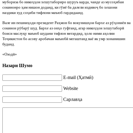
мубориза бо нико
ҳҳ
ои хешутабориро шуруъ карда, чанде аз мусо
ҳ
ибаи
сокинонро
ҳ
ам нишон доданд, ки г
ӯ
иё ба далели издиво
ҷ
бо хешони
наздики худ со
ҳ
иби тифлони маъюб гардидаанд.
Вале ин пешни
ҳ
оди президент Ра
ҳ
мон б
о вокуниш
ҳ
ои бархе аз р
ӯҳ
ониён ва
сокинон р
ӯ
бар
ӯ
шуд. Бархе аз он
ҳ
о гуфтанд, агар нико
ҳҳ
ои хешутабор
ӣ
боиси маслу
қ
у маъюб шудани тифлон мегардид,
ҳ
оло ними а
ҳ
олии
То
ҷ
икистон бо асову аробачаи маъюб
ӣ
мегаштанд ваё як умр хонанишин
буданд.
«Озод
ӣ»
Назари Шумо
E-mail (Ҳатмӣ)
Website
Сарлавҳа