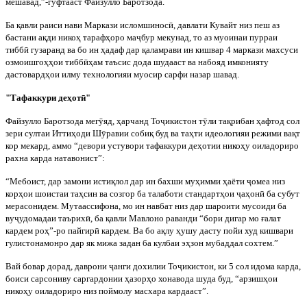
мешавад,”-гуфтааст Файзулло Баротзода.
Ба
қ
авли раиси нави Маркази исломшинос
ӣ
, давлати Кувайт низ пеш аз
бастани а
қ
ди нико
ҳ
тараф
ҳ
оро ма
ҷ
бур мекунад, то аз муоинаи пурраи
тибб
ӣ
гузаранд ва бо ин
ҳ
адаф дар
қ
аламрави ин кишвар 4 марка
зи махсуси
озмоишго
ҳҳ
ои тибб
ӣ
ҳ
ам таъсис дода шудааст ва набояд имконияту
дастовард
ҳ
ои илму технологияи муосир сарфи назар шавад.
"Тафаккури де
ҳ
от
ӣ
"
Файзулло Баротзода мег
ӯ
яд,
ҳ
арчанд То
ҷ
икистон т
ӯ
ли
та
қ
рибан
ҳ
афтод сол
зери султаи Итти
ҳ
оди Ш
ӯ
равии соби
қ
буд ва та
ҳ
ти идеологияи режими ва
қ
т
кор мекард, аммо “девори устувори тафаккури де
ҳ
отии нико
ҳ
у оиладориро
рахна карда натавонист”:
“Мебоист, дар замони исти
қ
лол дар ин бахши му
ҳ
имми
ҳ
аёти
ҷ
омеа ни
з
кор
ҳ
ои шоистаи та
ҳ
син ва созгор ба талаботи стандарт
ҳ
ои
ҷ
а
ҳ
он
ӣ
ба субут
мерасонидем. Мутаассифона, мо ин навбат низ дар шароити мусоиди ба
ву
ҷ
удомадаи таърих
ӣ
, ба
қ
авли Мавлоно раванди “бори дигар мо
ғ
алат
кардем ро
ҳ
”-ро пайгир
ӣ
кардем. Ва бо а
қ
лу
ҳ
ушу д
асту пойи худ кишвари
гулистонамонро дар як мижа задан ба кулбаи э
ҳ
зон мубаддал сохтем.”
Вай бовар дорад, даврони
ҷ
анги дохилии То
ҷ
икистон, ки 5 сол идома карда,
боиси сарсониву саргардонии
ҳ
азор
ҳ
о хонавода шуда буд, “арзиш
ҳ
ои
нико
ҳ
у оиладориро низ поймолу масхара кардааст”.