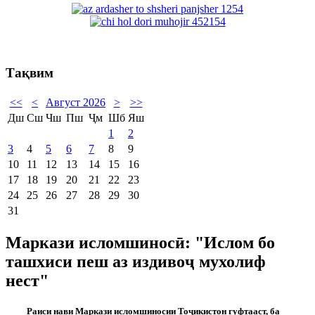
Тақвим
<<
<
Август 2026
>
>>
Дш
Сш
Чш
Пш
Ҷм
Шб
Яш
1
2
3
4
5
6
7
8
9
10
11
12
13
14
15
16
17
18
19
20
21
22
23
24
25
26
27
28
29
30
31
Маркази исломшиносӣ: "Ислом бо
ташхиси пеш аз издивоҷ мухолиф
нест"
Раиси нави Маркази исломшиносии То
ҷ
икистон гуфтааст, ба