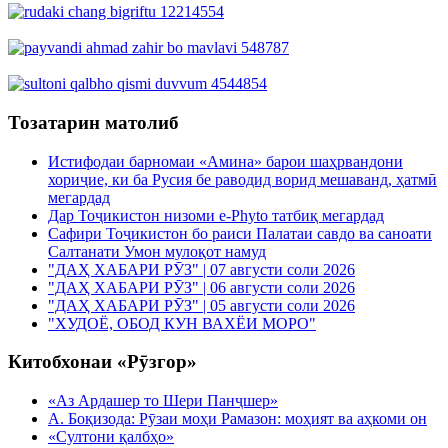
Тозатарин матолиб
Истифодаи барномаи «Амина» барои шаҳрвандони
хориҷие, ки ба Русия бе раводид ворид мешаванд, ҳатмӣ
мегардад
Дар Тоҷикистон низоми e-Phyto татбиқ мегардад
Сафири Тоҷикистон бо раиси Палатаи савдо ва саноати
Салтанати Умон мулоқот намуд
"ДАҲ ХАБАРИ РӮЗ" | 07 августи соли 2026
"ДАҲ ХАБАРИ РӮЗ" | 06 августи соли 2026
"ДАҲ ХАБАРИ РӮЗ" | 05 августи соли 2026
"ХУДОЁ, ОБОД КУН ВАХЁИ МОРО"
Китобхонаи «Рӯзгор»
«Аз Ардашер то Шери Панҷшер»
А. Боқизода: Рӯзаи моҳи Рамазон: моҳият ва аҳкоми он
«Султони қалбҳо»