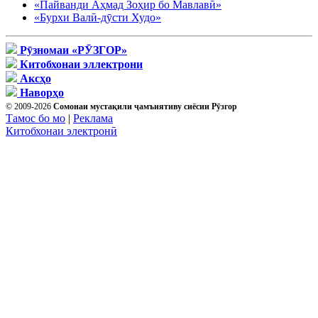
«Пайванди Аҳмад Зоҳир бо Мавлавӣ»
«Бурхи Валӣ-дӯсти Худо»
Рӯзномаи «РӮЗГОР»
Китобхонаи эллектрони
Аксҳо
Наворҳо
© 2009-2026
Сомонаи мустақили ҷамъиятиву сиёсии Рӯзгор
Тамос бо мо
|
Реклама
Китобхонаи электронӣ