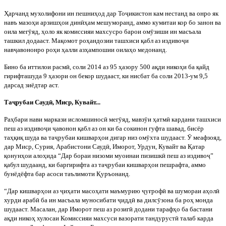
Ҳ
арчанд
мухолифони ин пешни
ҳ
од дар То
ҷ
икистон кам нестанд ва онро як
навъ мазо
ҳ
и арзиш
ҳ
ои дин
ӣ
ҳ
ам мешуморанд, аммо кумитаи кор бо занон ва
оила мег
ӯ
яд,
ҳ
оло як комиссияи махсусро барои ом
ӯ
зи
ши ин масъала
ташкил додааст. Ма
қ
омот ро
ҳ
андозии ташхиси
қ
абл аз издиво
ҷ
и
нав
ҷ
авононро ро
ҳ
и
ҳ
алли аз
ҳ
ампошии оила
ҳ
о медонанд.
Бино ба иттилои расм
ӣ
, соли 2014 аз 95
ҳ
азору 500 а
қ
ди нико
ҳ
и ба
қ
айд
гирифташуда 9
ҳ
азори он бекор шудааст, ки нисбат ба соли 20
13-ум 9,5
дарсад зиёдтар аст.
Та
ҷ
рубаи Сауд
ӣ
, Миср, Кувайт...
Ра
ҳ
бари нави маркази исломшинос
ӣ
мег
ӯ
яд, мавз
ӯ
и
ҳ
атм
ӣ
кардани ташхиси
пеш аз издиво
ҷ
и
ҷ
авонон
қ
абл аз он ки ба сокинон гуфта шавад, бисёр
та
ҳқ
и
қ
шуда ва та
ҷ
рубаи кишвар
ҳ
ои дигар низ ом
ӯ
хта шуд
ааст.
Ӯ
меафзояд,
дар Миср, Сурия, Арабистони Сауд
ӣ
, Иморот, Урдун, Кувайт ва
Қ
атар
қ
онун
ҳ
ои ало
ҳ
ида “Дар бораи низоми муоинаи пизишк
ӣ
пеш аз издиво
ҷ
”
қ
абул шудаанд, ки баргирифта аз та
ҷ
рубаи кишвар
ҳ
ои пешрафта, аммо
бунёдёфта бар асоси таълимоти
Қ
уръонанд
.
“Дар кишвар
ҳ
ои аз
ҷ
и
ҳ
ати масо
ҳ
ати маъмурию
ҷ
у
ғ
роф
ӣ
ва шумораи а
ҳ
ол
ӣ
хурди араб
ӣ
ба ин масъала муносибати
ҷ
идд
ӣ
ва дилс
ӯ
зона ба ро
ҳ
монда
шудааст. Масалан, дар Иморот пеш аз розиг
ӣ
додани тараф
ҳ
о ба бастани
а
қ
ди нико
ҳ
хулосаи Комиссияи махсуси вазорати т
андуруст
ӣ
талаб карда