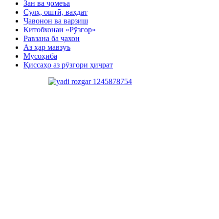
Зан ва ҷомеъа
Сулҳ, оштӣ, ваҳдат
Ҷавонон ва варзиш
Китобхонаи «Рӯзгор»
Равзана ба ҷахон
Аз ҳар мавзуъ
Мусоҳиба
Қиссаҳо аз рӯзгори ҳиҷрат