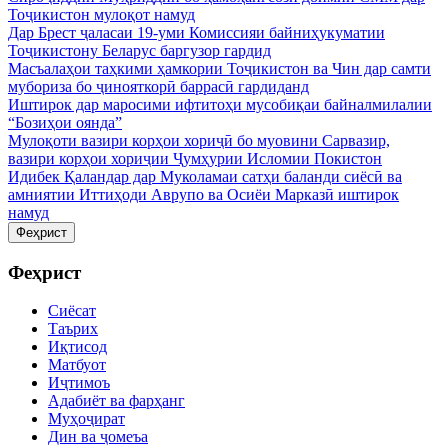
Тоҷикистон мулоқот намуд
Дар Брест ҷаласаи 19-уми Комиссияи байниҳукуматии
Тоҷикистону Беларус баргузор гардид
Масъалаҳои таҳкими ҳамкории Тоҷикистон ва Чин дар самти
мубориза бо ҷинояткорӣ баррасӣ гардиданд
Иштирок дар маросими ифтитоҳи мусобиқаи байналмилалии
“Бозиҳои оянда”
Мулоқоти вазири корҳои хориҷӣ бо муовини Сарвазир,
вазири корҳои хориҷии Ҷумҳурии Исломии Покистон
Идибек Қаландар дар Муколамаи сатҳи баланди сиёсӣ ва
амниятии Иттиҳоди Аврупо ва Осиёи Марказӣ иштирок
намуд
Феҳрист
Феҳрист
Сиёсат
Таърих
Иқтисод
Матбуот
Иҷтимоъ
Адабиёт ва фарҳанг
Муҳоҷират
Дин ва ҷомеъа