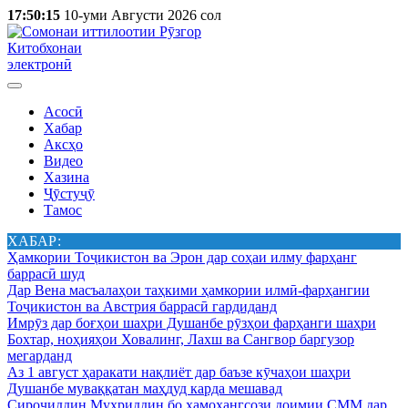
17:50:15
10-уми Августи 2026 сол
Китобхонаи
электронӣ
Асосӣ
Хабар
Аксҳо
Видео
Хазина
Ҷӯстуҷӯ
Тамос
ХАБАР:
Ҳамкории Тоҷикистон ва Эрон дар соҳаи илму фарҳанг
баррасӣ шуд
Дар Вена масъалаҳои таҳкими ҳамкории илмӣ-фарҳангии
Тоҷикистон ва Австрия баррасӣ гардиданд
Имрӯз дар боғҳои шаҳри Душанбе рӯзҳои фарҳанги шаҳри
Бохтар, ноҳияҳои Ховалинг, Лахш ва Сангвор баргузор
мегарданд
Аз 1 август ҳаракати нақлиёт дар баъзе кӯчаҳои шаҳри
Душанбе муваққатан маҳдуд карда мешавад
Сироҷиддин Муҳриддин бо ҳамоҳангсози доимии СММ дар