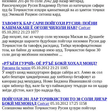
низомии 201-ро то соли 2042 дар назар мегирад.
Раисиҷумҳури Русия Владимир Путин аз натиҷаҳои сафари
худ ба Тоҷикистон изҳори қаноатмандӣ ва аз ҳамтои тоҷики
худ Эмомалӣ Раҳмон ситоиш кард.
ТАВОФУҚ БАР САРИ ПОЙГОҲИ РУСИЯ: ПОЁНИ
КАШМАКАШ Ё ОҒОЗИ ҶИДОЛИ НАВ?
Сиёсат
05.10.2012 21:23
1077
Дар ниҳоят, пас аз чаҳор соли музокира Маскав ва Душанбе
дар мавриди шароити будубоши пойгоҳи низомии Русия дар
Тоҷикистон ба тавофуқ расиданд. Тибқи мувофиқатномаи
тоза, ки байни ду кишвар имзо шуд, Тоҷикистон барои 30
соли дигар мизбонии низомиёни ...
«РӮЪЁИ ГУРҶӢ» ОЁ РӮЪЁ БОҚӢ ХОҲАД МОНД?
Равзана ба ҷахон
05.10.2012 21:21
1165
Ӯ имрӯз шояд машҳуртарин фарди сайёра аст. Аммо як сол
қабл бештари ҳамдиёронаш дар хиёбонҳо бетафовут аз
канораш рад мешуданд. Номи Бидзина Иванишвилӣ солҳо
сари забонҳо буд, вале ба ҷуз пайвандону теъдоди на он қадар
зиёди дӯстон, касе ӯро надида буд.
ПОЙГОҲИ 201 ДАР ТОҶИКИСТОН ТО 30 СОЛИ ДИГАР
БОҚӢ МЕМОНАД
Сиёсат
05.10.2012 17:25
1158
Созишнома миёни Тоҷикистону Русия ҳузури пойгоҳи