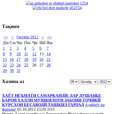
Тақвим
<<
<
Октябр 2012
>
>>
Дш
Сш
Чш
Пш
Ҷм
Шб
Яш
1
2
3
4
5
6
7
8
9
10
11
12
13
14
15
16
17
18
19
20
21
22
23
24
25
26
27
28
29
30
31
Хазина аз
ҲАЁТ НЕЪМАТИ САМАРҚАНДӢ: ДАР ДУШАНБЕ
БАРОИ ҲАЛЛИ МУШКИЛОТИ ЗАБОНИ ТОҶИКӢ
КУРСҲОИ БЕСАВОДӢ ТАШКИЛ ГАРДАД
Адабиёт ва
фарҳанг
05.10.2012 23:20
3115
Имрӯз, 5 уми октябр дар Тоҷикистон Рӯзи забони давлатӣ