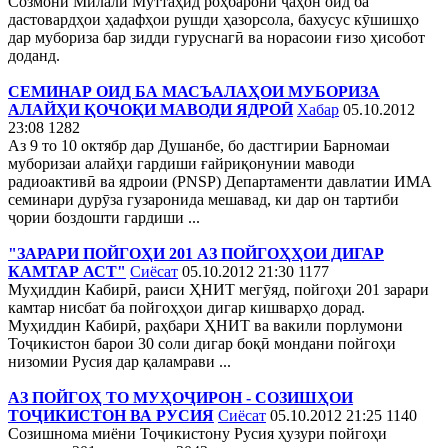
Созмони Милали Муттаҳид роҳбарони ҷаҳон оид ба
дастовардҳои ҳадафҳои рушди ҳазорсола, бахусус кӯшишҳо
дар мубориза бар зидди гуруснагӣ ва норасоии ғизо ҳисобот
доданд.
СЕМИНАР ОИД БА МАСЪАЛАҲОИ МУБОРИЗА
АЛАЙҲИ ҚОЧОҚИ МАВОДИ ЯДРОӢ
Хабар
05.10.2012
23:08
1282
Аз 9 то 10 октябр дар Душанбе, бо дастгирии Барномаи
муборизаи алайҳи гардиши ғайриқонунии маводи
радиоактивӣ ва ядроии (PNSP) Департаменти давлатии ИМА
семинари дурӯза гузаронида мешавад, ки дар он тартиби
ҷории боздошти гардиши ...
"ЗАРАРИ ПОЙГОҲИ 201 АЗ ПОЙГОҲҲОИ ДИГАР
КАМТАР АСТ"
Сиёсат
05.10.2012 21:30
1177
Муҳиддин Кабирӣ, раиси ҲНИТ мегӯяд, пойгоҳи 201 зарари
камтар нисбат ба пойгоҳҳои дигар кишварҳо дорад.
Муҳиддин Кабирӣ, раҳбари ҲНИТ ва вакили порлумони
Тоҷикистон барои 30 соли дигар боқӣ мондани пойгоҳи
низомии Русия дар қаламрави ...
АЗ ПОЙГОҲ ТО МУҲОҶИРОН - СОЗИШҲОИ
ТОҶИКИСТОН ВА РУСИЯ
Сиёсат
05.10.2012 21:25
1140
Созишнома миёни Тоҷикистону Русия ҳузури пойгоҳи