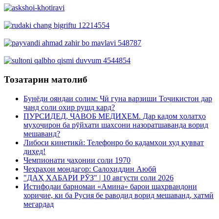
Тозатарин матолиб
Бунёди ояндаи солим: Чӣ гуна варзиши Тоҷикистон дар
чанд соли охир рушд кард?
ПУРСИДЕД, ҶАВОБ МЕДИҲЕМ. Дар кадом ҳолатҳо
муҳоҷирон ба рӯйхати шахсони назоратшаванда ворид
мешаванд?
Либоси кинетикӣ: Телефонро бо қадамҳои худ қувват
диҳед!
Чемпионати ҷаҳонии соли 1970
Чеҳраҳои мондагор: Салоҳиддин Аюбӣ
"ДАҲ ХАБАРИ РӮЗ" | 10 августи соли 2026
Истифодаи барномаи «Амина» барои шаҳрвандони
хориҷие, ки ба Русия бе раводид ворид мешаванд, ҳатмӣ
мегардад