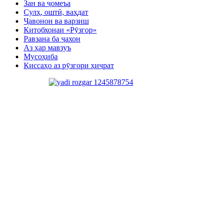
Зан ва ҷомеъа
Сулҳ, оштӣ, ваҳдат
Ҷавонон ва варзиш
Китобхонаи «Рӯзгор»
Равзана ба ҷахон
Аз ҳар мавзуъ
Мусоҳиба
Қиссаҳо аз рӯзгори ҳиҷрат