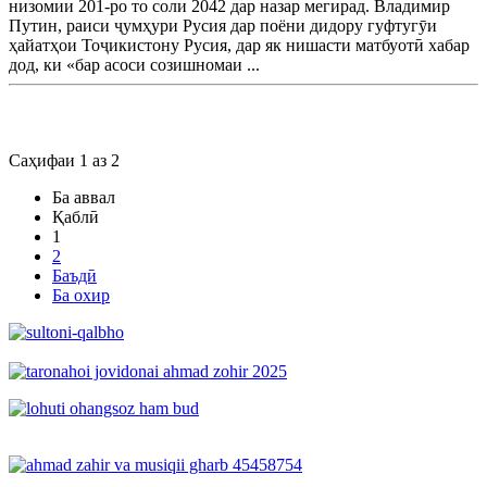
низомии 201-ро то соли 2042 дар назар мегирад. Владимир
Путин, раиси ҷумҳури Русия дар поёни дидору гуфтугӯи
ҳайатҳои Тоҷикистону Русия, дар як нишасти матбуотӣ хабар
дод, ки «бар асоси созишномаи ...
Саҳифаи 1 аз 2
Ба аввал
Қаблӣ
1
2
Баъдӣ
Ба охир