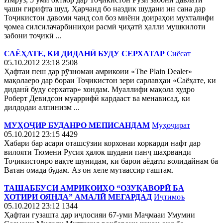
ҷашн гирифта шуд. Ҳарчанд бо наздик шудани ин сана дар
Тоҷикистон давоми чанд сол боз миёни доираҳои мухталифи
ҷомеа силсилачарбиниҳои расмӣ ҷиҳатӣ ҳалли мушкилоти
забони тоҷикӣ ...
САЁҲАТЕ, КИ ДИДАНӢ БУДУ СЕРХАТАР
Сиёсат
05.10.2012 23:18
2508
Ҳафтаи пеш дар рӯзномаи амрикоии «The Plain Dealer»
мақолаеро дар бораи Тоҷикистон зери сарлавҳаи «Саёҳате, ки
диданӣ буду серхатар» хондам. Муаллифи мақола худро
Роберт Девидсон муаррифӣ кардааст ва менависад, ки
дилдодаи алпинизм ...
МУҲОҶИР БУДАНРО МЕПИСАНДАМ
Муҳоҷират
05.10.2012 23:15
4429
Хабари бар асари оташсӯзии корхонаи коркарди нафт дар
вилояти Тюмени Русия ҳалок шудани панҷ шаҳрванди
Тоҷикистонро вақте шунидам, ки барои аёдати волидайнам ба
Ватан омада будам. Аз он хеле мутаассир гаштам.
ТАШАББУСИ АМРИКОИҲО “ОЗУҚАВОРӢ БА
ХОТИРИ ОЯНДА” АМАЛӢ МЕГАРДАД
Иҷтимоъ
05.10.2012 23:12
1344
Ҳафтаи гузашта дар иҷлосияи 67-уми Маҷмааи Умумии