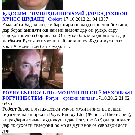
Қ.ҚОСИМ: "ОМИЛҲОИ НООРОМӢ ДАР БАДАХШОН
ХУНСО ШУДАНД"
Сиёсат
17.10.2012 21:04
1387
Амалиёти Бадахшон, ки бар асари он даҳҳо тан ҷон бохтанд,
дар бораи амнияти ояндаи ин вилоят дар он рӯзҳо, сару
садоҳои зиёд ба бор овард. Он рӯзҳо баъзе таҳлилгарон дар
матбуоти Русия аз имкони пайвастани гурӯҳҳои мусаллаҳ аз
хоки Афғонистон ба гурӯҳҳои ...
PÖYRY ENERGY LTD: «МО ПУШТИБОН Ё МУХОЛИФИ
РОҒУН НЕСТЕМ»
Роғун – ормони миллат
17.10.2012 21:02
6335
Роберт Звален, мутахассиси умури муҳити зист ва рушди
иҷтимоӣ дар ширкати Pöyry Energy Ltd. (Женева, Швейсария),
ки раҳбарии тими таҳқиқкунандаи Роғунро ба ӯҳда доштааст,
дар як сӯҳбати телефонӣ бо мо аз Душанбе ба саволҳои аслӣ
дар ...