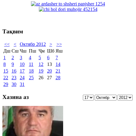
Тақвим
<<
<
Октябр 2012
>
>>
Дш
Сш
Чш
Пш
Ҷм
Шб
Яш
1
2
3
4
5
6
7
8
9
10
11
12
13
14
15
16
17
18
19
20
21
22
23
24
25
26
27
28
29
30
31
Хазина аз