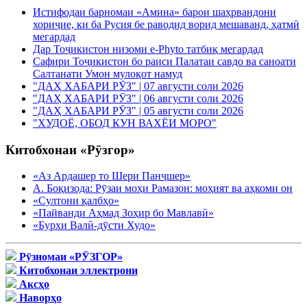
Истифодаи барномаи «Амина» барои шаҳрвандони
хориҷие, ки ба Русия бе раводид ворид мешаванд, ҳатмӣ
мегардад
Дар Тоҷикистон низоми e-Phyto татбиқ мегардад
Сафири Тоҷикистон бо раиси Палатаи савдо ва саноати
Салтанати Умон мулоқот намуд
"ДАҲ ХАБАРИ РӮЗ" | 07 августи соли 2026
"ДАҲ ХАБАРИ РӮЗ" | 06 августи соли 2026
"ДАҲ ХАБАРИ РӮЗ" | 05 августи соли 2026
"ХУДОЁ, ОБОД КУН ВАХЁИ МОРО"
Китобхонаи «Рӯзгор»
«Аз Ардашер то Шери Панҷшер»
А. Боқизода: Рӯзаи моҳи Рамазон: моҳият ва аҳкоми он
«Султони қалбҳо»
«Пайванди Аҳмад Зоҳир бо Мавлавӣ»
«Бурхи Валӣ-дӯсти Худо»
Рӯзномаи «РӮЗГОР»
Китобхонаи эллектрони
Аксҳо
Наворҳо