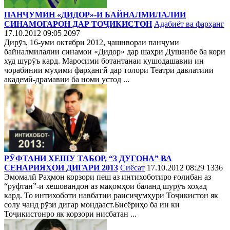
ПАНҶУМИН «ДИДОР»-И БАЙНАЛМИЛАЛИИ
СИНАМОГАРОН ДАР ТОҶИКИСТОН
Адабиёт ва фарҳанг
17.10.2012 09:05
2097
Дирӯз, 16-уми октябри 2012, ҷашнвораи панҷуми
байналмилалии синамои «Дидор» дар шаҳри Душанбе ба кори
худ шурӯъ кард. Маросими ботантанаи кушодашавии ин
чорабинии муҳими фарҳангӣ дар толори Театри давлатиии
академӣ-драмавии ба номи устод ...
РӮФТАНИ ХЕШУ ТАБОР, “3 ДУГОНА” ВА
СЕНАРИЯҲОИ ДИГАРИ 2013
Сиёсат
17.10.2012 08:29
1336
Эмомалӣ Раҳмон корзори пеш аз интихоботиро ғолибан аз
“рӯфтан”-и хешовандон аз мақомҳои баланд шурӯъ хоҳад
кард. То интихоботи навбатии раисиҷумҳури Тоҷикистон як
солу чанд рӯзи дигар мондааст.Бисёриҳо ба ин ки
Тоҷикистонро як корзори нисбатан ...