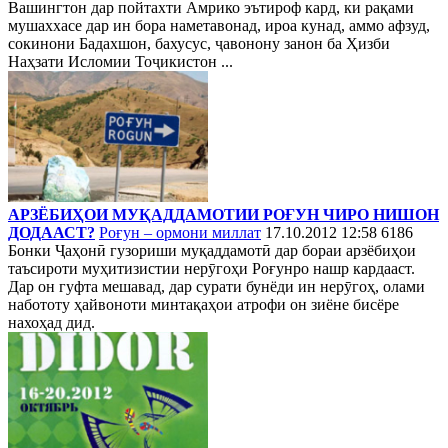
Вашингтон дар пойтахти Амрико эътироф кард, ки рақами
мушаххасе дар ин бора наметавонад, ироа кунад, аммо афзуд,
сокинони Бадахшон, бахусус, ҷавонону занон ба Ҳизби
Наҳзати Исломии Тоҷикистон ...
АРЗЁБИҲОИ МУҚАДДАМОТИИ РОҒУН ЧИРО НИШОН
ДОДААСТ?
Роғун – ормони миллат
17.10.2012 12:58
6186
Бонки Ҷаҳонӣ гузориши муқаддамотӣ дар бораи арзёбиҳои
таъсироти муҳитизистии нерӯгоҳи Роғунро нашр кардааст.
Дар он гуфта мешавад, дар сурати бунёди ин нерӯгоҳ, олами
набототу ҳайвоноти минтақаҳои атрофи он зиёне бисёре
нахоҳад дид.