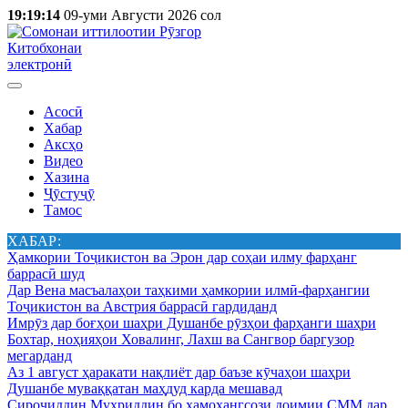
19:19:14
09-уми Августи 2026 сол
Китобхонаи
электронӣ
Асосӣ
Хабар
Аксҳо
Видео
Хазина
Ҷӯстуҷӯ
Тамос
ХАБАР:
Ҳамкории Тоҷикистон ва Эрон дар соҳаи илму фарҳанг
баррасӣ шуд
Дар Вена масъалаҳои таҳкими ҳамкории илмӣ-фарҳангии
Тоҷикистон ва Австрия баррасӣ гардиданд
Имрӯз дар боғҳои шаҳри Душанбе рӯзҳои фарҳанги шаҳри
Бохтар, ноҳияҳои Ховалинг, Лахш ва Сангвор баргузор
мегарданд
Аз 1 август ҳаракати нақлиёт дар баъзе кӯчаҳои шаҳри
Душанбе муваққатан маҳдуд карда мешавад
Сироҷиддин Муҳриддин бо ҳамоҳангсози доимии СММ дар