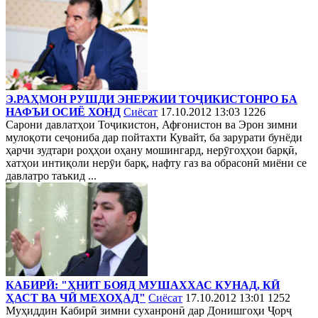
Э.РАҲМОН РУШДИ ЭНЕРЖИИ ТОҶИКИСТОНРО БА
НАФЪИ ОСИЁ ХОНД
Сиёсат
17.10.2012 13:03
1226
Сарони давлатҳои Тоҷикистон, Афғонистон ва Эрон зимни
мулоқоти сеҷониба дар пойтахти Кувайт, ба зарурати бунёди
ҳарчи зудтари роҳҳои оҳану мошингард, нерӯгоҳҳои барқӣ,
хатҳои интиқоли нерӯи барқ, нафту газ ва обрасонӣ миёни се
давлатро таъкид ...
КАБИРӢ: "ҲНИТ БОЯД МУШАХХАС КУНАД, КӢ
ҲАСТ ВА ЧӢ МЕХОҲАД"
Сиёсат
17.10.2012 13:01
1252
Муҳиддин Кабирӣ зимни суханронӣ дар Донишгоҳи Ҷорҷ