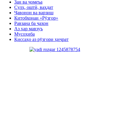
Зан ва ҷомеъа
Сулҳ, оштӣ, ваҳдат
Ҷавонон ва варзиш
Китобхонаи «Рӯзгор»
Равзана ба ҷахон
Аз ҳар мавзуъ
Мусоҳиба
Қиссаҳо аз рӯзгори ҳиҷрат