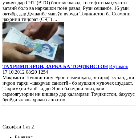
узвият дар СҶТ (ВТО) боис мешавад, то сифати маҳсулоти
ватанӣ боло ва нархашон поён равад. Рӯзи сешанбе, 16-уми
октябр, дар Душанбе мавзӯи вуруди Тоҷикистон ба Созмони
ҷаҳонии тиҷорат (СҶТ) ...
ТАҲРИМИ ЭРОН, ЗАРБА БА ТОҶИКИСТОН
Иҷтимоъ
17.10.2012 08:20
1254
Мақомоти Тоҷикистону Эрон намехоҳанд эътироф кунанд, ки
иҷрои тарҳи «шаҳрчаи саноатӣ» бо мушкил мувоҷеҳ шудааст.
Таҳримҳои Ғарб зидди Эрон ба иҷрои лоиҳаҳои
сармоягузории ин кишвар дар қаламрави Тоҷикистон, бахусус
бунёди як «шаҳрчаи саноатӣ» ...
Саҳифаи 1 аз 2
Ба аввал