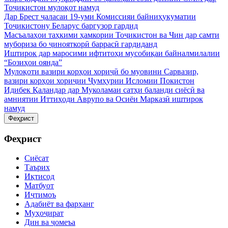
Тоҷикистон мулоқот намуд
Дар Брест ҷаласаи 19-уми Комиссияи байниҳукуматии
Тоҷикистону Беларус баргузор гардид
Масъалаҳои таҳкими ҳамкории Тоҷикистон ва Чин дар самти
мубориза бо ҷинояткорӣ баррасӣ гардиданд
Иштирок дар маросими ифтитоҳи мусобиқаи байналмилалии
“Бозиҳои оянда”
Мулоқоти вазири корҳои хориҷӣ бо муовини Сарвазир,
вазири корҳои хориҷии Ҷумҳурии Исломии Покистон
Идибек Қаландар дар Муколамаи сатҳи баланди сиёсӣ ва
амниятии Иттиҳоди Аврупо ва Осиёи Марказӣ иштирок
намуд
Феҳрист
Феҳрист
Сиёсат
Таърих
Иқтисод
Матбуот
Иҷтимоъ
Адабиёт ва фарҳанг
Муҳоҷират
Дин ва ҷомеъа