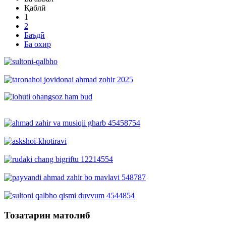
Қаблӣ
1
2
Баъдӣ
Ба охир
Тозатарин матолиб