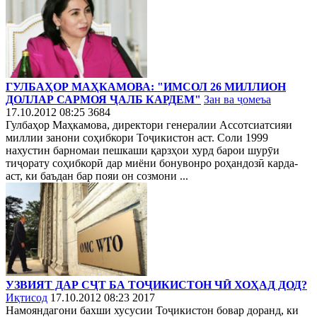
ГУЛБАҲОР МАҲКАМОВА: "ИМСОЛ 26 МИЛЛИОН
ДОЛЛАР САРМОЯ ҶАЛБ КАРДЕМ"
Зан ва ҷомеъа
17.10.2012 08:25
3684
Гулбаҳор Маҳкамова, директори генералии Ассотсиатсияи
миллии занони соҳибкори Тоҷикистон аст. Соли 1999
нахустин барномаи пешкаши қарзҳои хурд барои шурӯи
тиҷорату соҳибкорӣ дар миёни бонувонро роҳандозӣ карда-
аст, ки баъдан бар пояи он созмони ...
УЗВИЯТ ДАР СҶТ БА ТОҶИКИСТОН ЧӢ ХОҲАД ДОД?
Иқтисод
17.10.2012 08:23
2017
Намояндагони бахши хусусии Тоҷикистон бовар доранд, ки