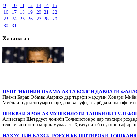
9
10
11
12
13
14
15
16
17
18
19
20
21
22
23
24
25
26
27
28
29
30
31
Хазина аз
ПУШТИБОНИИ ОБАМА АЗ ТАЪСИСИ ДАВЛАТИ ФАЛА
Паёми Барак Обама: Амрико дар тарафи мардуми Ховари Миёна 
Миёнаи пурталотумро шарҳ дод ва гуфт, “фарёдҳои шарафи инсо
ШИКВАИ ЭРОН АЗ МУШКИЛОТИ ТАШКИЛИ TV-И ФО
Алиасғари Шеърдӯст ҷониби Тоҷикистонро дар таъхири роҳандо
телевизионро таъмир намудаааст. Ҳамчунин ба гуфтаи сафир, он
НАХУСТИН БАҲСИ РОҒУН БЕ ИШТИРОКИ ТОШКАНД