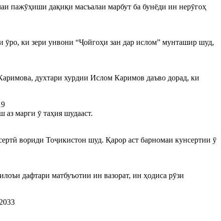
маи пажӯҳиши дақиқи масъалаи марбут ба бунёди ин нерӯгоҳ
и ӯро, ки зери унвони “Ҷойгоҳи зан дар ислом” мунташир шуд,
Каримова, духтари хурдии Ислом Каримов даъво дорад, ки
19
 аз марги ӯ таҳия шудааст.
ертӣ вориди Тоҷикистон шуд. Қарор аст барномаи кунсертии ӯ
илоъи дафтари матбуъотии ин вазорат, ин ҳодиса рӯзи
2033