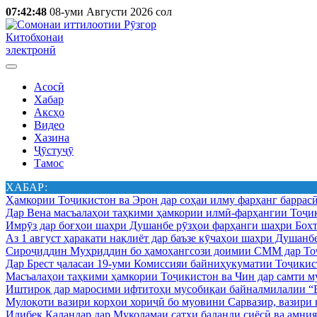
07:42:48
08-уми Августи 2026 сол
Китобхонаи
электронӣ
Асосӣ
Хабар
Аксҳо
Видео
Хазина
Ҷӯстуҷӯ
Тамос
ХАБАР:
Ҳамкории Тоҷикистон ва Эрон дар соҳаи илму фарҳанг баррас
Дар Вена масъалаҳои таҳкими ҳамкории илмӣ-фарҳангии Тоҷик
Имрӯз дар боғҳои шаҳри Душанбе рӯзҳои фарҳанги шаҳри Бохт
Аз 1 август ҳаракати нақлиёт дар баъзе кӯчаҳои шаҳри Душанб
Сироҷиддин Муҳриддин бо ҳамоҳангсози доимии СММ дар Тоҷ
Дар Брест ҷаласаи 19-уми Комиссияи байниҳукуматии Тоҷикист
Масъалаҳои таҳкими ҳамкории Тоҷикистон ва Чин дар самти му
Иштирок дар маросими ифтитоҳи мусобиқаи байналмилалии “Б
Мулоқоти вазири корҳои хориҷӣ бо муовини Сарвазир, вазир
Идибек Қаландар дар Муколамаи сатҳи баланди сиёсӣ ва амн