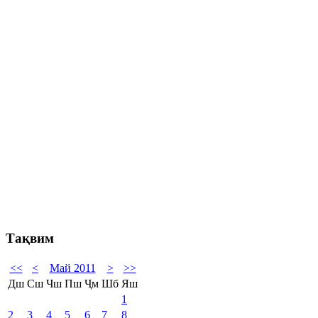
Тақвим
<<
<
Май 2011
>
>>
Дш
Сш
Чш
Пш
Ҷм
Шб
Яш
1
2
3
4
5
6
7
8