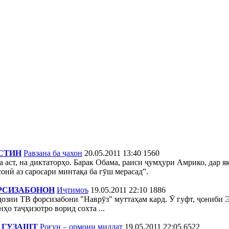
СТИН
Равзана ба ҷахон
20.05.2011 13:40
1560
аст, на диктаторҳо. Барак Обама, раиси ҷумҳури Амрико, дар 
нӣ аз саросари минтақа ба гӯш мерасад”.
РСИЗАБОНОН
Иҷтимоъ
19.05.2011 22:10
1886
зии ТВ форсизабони "Наврӯз" муттаҳам кард. Ӯ гуфт, ҷониби Эр
ҳо таҷҳизотро ворид сохта ...
 ГУЗАШТ
Роғун – ормони миллат
19.05.2011 22:05
6522