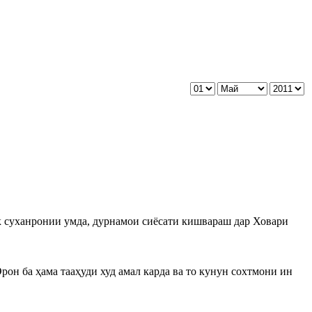
як суханронии умда, дурнамои сиёсати кишвараш дар Ховари
он ба ҳама тааҳуди худ амал карда ва то кунун сохтмони ин