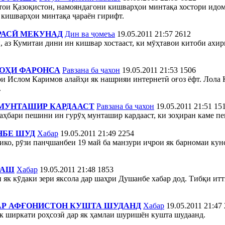
атои Қазоқистон, намояндагони кишварҳои минтақа хостори идо
 кишварҳои минтақа ҷараён гирифт.
РАСӢ МЕКУНАД
Дин ва ҷомеъа
19.05.2011 21:57
2612
 аз Кумитаи дини ин кишвар хостааст, ки мӯҳтавои китоби ахир
ГОҲИ ФАРОНСА
Равзана ба ҷахон
19.05.2011 21:53
1506
и Ислом Каримов алайҳи як нашрияи интернетӣ оғоз ёфт. Лола 
.
 МУНТАШИР КАРДААСТ
Равзана ба ҷахон
19.05.2011 21:51
15
аҳбари пешини ин гурӯҳ мунташир кардааст, ки зоҳиран каме пеш
НБЕ ШУД
Хабар
19.05.2011 21:49
2254
о, рӯзи панҷшанбеи 19 май ба манзури иҷрои як барномаи кунс
РАШ
Хабар
19.05.2011 21:48
1853
як кӯдаки зери яксола дар шаҳри Душанбе хабар дод. Тибқи итт
ДАР АФҒОНИСТОН КУШТА ШУДАНД
Хабар
19.05.2011 21:47
к ширкати роҳсозӣ дар як ҳамлаи шуришён кушта шудаанд.