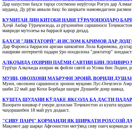
Дар нахустин баҳси тарҳи сохтмони нерӯгоҳи Роғун дар Алма
шуданд. Ду рӯзи аввали баҳс бо ширкати намояндагони расмии
КУМИТАИ ДИН КИТОБИ НАВИ ТӮРАҶОНЗОДАРО БАР
Ҳоҷӣ Акбар Тӯраҷонзода, аз рӯҳониёни саршиноси Тоҷикистон,
мавриди мутолеъа ва баррасӣ қарор диҳад.
БАҲСИ "ДИКТАТОРӢ"-И ИСЛОМ КАРИМОВ ДАР ДОД
Дар Фаронса баррасии аризаи шикоятии Лола Каримова, духтар
нашрияи интернетӣ падари ӯро ноодилона "диктатор" хондааст
АЛҚОЪИДА ОХИРИН ПАЁМИ САВТИИ БИН ЛОДИНРО
Гурӯҳи Алқоъида ахиран як фойли савтӣ аз Усома бин Лодин, р
МУИН, ОВОЗХОНИ МАЪРУФИ ЭРОНӢ, ВОРИДИ ДУША
Муин, овозхони саршиноси эронии муқими Лус-Онҷелеси Амрик
шаби 22 май дар Кохи Борбади шаҳри Душанбе доир шавад.
КУШТА ШУДАНИ КӮДАКЕ ЯКСОЛА БА ДАСТИ ПАДА
Вазорати кишвар ё умури дохилаи Тоҷикистон аз кушта шудани 
чаҳоршанбеи 18 май рух додааст.
"СИВУ ПАНҶ" КОРМАНДИ ЯК ШИРКАТИ РОҲСОЗӢ 
Мақомот дар шарқи Афғонистон мегӯянд сиву панҷ корманди я