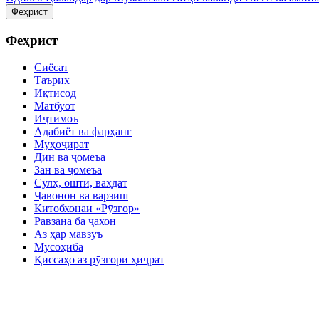
Феҳрист
Феҳрист
Сиёсат
Таърих
Иқтисод
Матбуот
Иҷтимоъ
Адабиёт ва фарҳанг
Муҳоҷират
Дин ва ҷомеъа
Зан ва ҷомеъа
Сулҳ, оштӣ, ваҳдат
Ҷавонон ва варзиш
Китобхонаи «Рӯзгор»
Равзана ба ҷахон
Аз ҳар мавзуъ
Мусоҳиба
Қиссаҳо аз рӯзгори ҳиҷрат