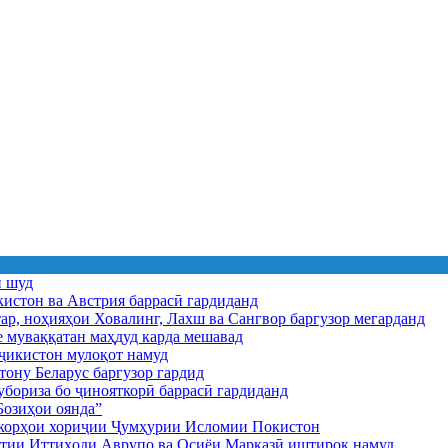
ӣ шуд
истон ва Австрия баррасӣ гардиданд
ар, ноҳияҳои Ховалинг, Лахш ва Сангвор баргузор мегарданд
е муваққатан маҳдуд карда мешавад
икистон мулоқот намуд
ону Беларус баргузор гардид
бориза бо ҷинояткорӣ баррасӣ гардиданд
озиҳои оянда”
и корҳои хориҷии Ҷумҳурии Исломии Покистон
иятии Иттиҳоди Аврупо ва Осиёи Марказӣ иштирок намуд