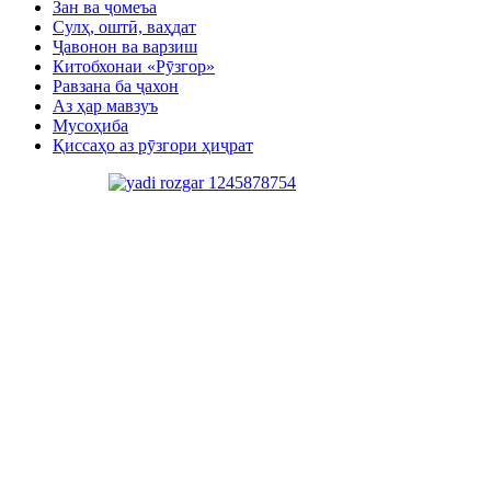
Зан ва ҷомеъа
Сулҳ, оштӣ, ваҳдат
Ҷавонон ва варзиш
Китобхонаи «Рӯзгор»
Равзана ба ҷахон
Аз ҳар мавзуъ
Мусоҳиба
Қиссаҳо аз рӯзгори ҳиҷрат