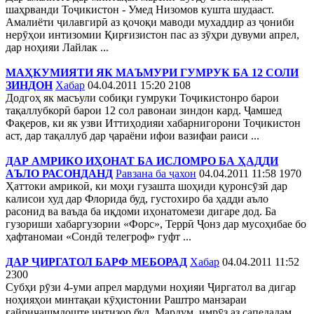
шаҳрванди Тоҷикистон - Умед Низомов кушта шудааст.
Амалиёти ҷилавгирӣ аз қочоқи маводи мухаддир аз ҷониби
нерӯҳои интизомии Қирғизистон пас аз зӯҳри дувуми апрел,
дар ноҳияи Лайлак ...
МАҲКУМИЯТИ ЯК МАЪМУРИ ГУМРУК БА 12 СОЛИ
ЗИНДОН
Хабар
04.04.2011 15:20
2108
Додгоҳ як масъули собиқи гумруки Тоҷикистонро барои
тақаллубкорӣ барои 12 сол равонаи зиндон кард. Ҷамшед
Фақеров, ки як узви Иттиҳодияи хабарнигорони Тоҷикистон
аст, дар тақаллуб дар ҷараёни ифои вазифаи раиси ...
ДАР АМРИКО ИҲОНАТ БА ИСЛОМРО БА ҲАДДИ
АЪЛО РАСОНДАНД
Равзана ба ҷахон
04.04.2011 11:58
1970
Ҳаттоки амрикоӣ, ки моҳи гузашта шоҳиди қуронсӯзӣ дар
калисои худ дар Флорида буд, густохиро ба ҳадди аъло
расонид ва ваъда ба иқдоми иҳонатомези дигаре дод. Ба
гузориши хабаргузории «Форс», Террӣ Ҷонз дар мусоҳибае бо
ҳафтаномаи «Сондӣ телегроф» гуфт ...
ДАР ҶИРГАТОЛ БАРФ МЕБОРАД
Хабар
04.04.2011 11:52
2300
Субҳи рӯзи 4-уми апрел мардуми ноҳияи Ҷиргатол ва дигар
ноҳияҳои минтақаи кӯҳистонии Раштро манзараи
ғайричашмдоште интизор буд. Мардум имрӯз аз сапедадам