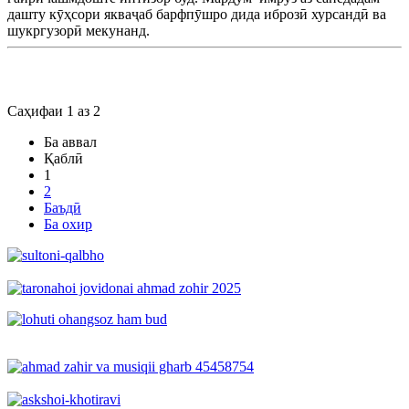
дашту кӯҳсори якваҷаб барфпӯшро дида иброзӣ хурсандӣ ва
шукргузорӣ мекунанд.
Саҳифаи 1 аз 2
Ба аввал
Қаблӣ
1
2
Баъдӣ
Ба охир