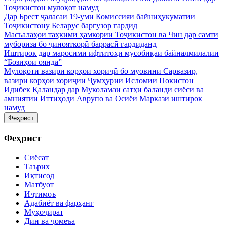
Тоҷикистон мулоқот намуд
Дар Брест ҷаласаи 19-уми Комиссияи байниҳукуматии
Тоҷикистону Беларус баргузор гардид
Масъалаҳои таҳкими ҳамкории Тоҷикистон ва Чин дар самти
мубориза бо ҷинояткорӣ баррасӣ гардиданд
Иштирок дар маросими ифтитоҳи мусобиқаи байналмилалии
“Бозиҳои оянда”
Мулоқоти вазири корҳои хориҷӣ бо муовини Сарвазир,
вазири корҳои хориҷии Ҷумҳурии Исломии Покистон
Идибек Қаландар дар Муколамаи сатҳи баланди сиёсӣ ва
амниятии Иттиҳоди Аврупо ва Осиёи Марказӣ иштирок
намуд
Феҳрист
Феҳрист
Сиёсат
Таърих
Иқтисод
Матбуот
Иҷтимоъ
Адабиёт ва фарҳанг
Муҳоҷират
Дин ва ҷомеъа