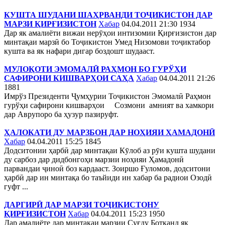
КУШТА ШУДАНИ ШАҲРВАНДИ ТОҶИКИСТОН ДАР
МАРЗИ ҚИРҒИЗИСТОН
Хабар
04.04.2011 21:30
1934
Дар як амалиёти вижаи нерӯҳои интизомии Қирғизистон дар
минтақаи марзӣ бо Тоҷикистон Умед Низомови тоҷиктабор
кушта ва як нафари дигар боздошт шудааст.
МУЛОҚОТИ ЭМОМАЛӢ РАҲМОН БО ГУРЎҲИ
САФИРОНИ КИШВАРҲОИ САҲА
Хабар
04.04.2011 21:26
1881
Имрўз Президенти Ҷумҳурии Тоҷикистон Эмомалӣ Раҳмон
гурўҳи сафирони кишварҳои Созмони амният ва хамкори
дар Аврупоро ба ҳузур пазируфт.
ҲАЛОКАТИ ДУ МАРЗБОН ДАР НОҲИЯИ ҲАМАДОНӢ
Хабар
04.04.2011 15:25
1845
Додситонии ҳарбӣ дар минтақаи Кӯлоб аз рӯи кушта шудани
ду сарбоз дар дидбонгоҳи марзии ноҳияи Ҳамадонӣ
парвандаи ҷиноӣ боз кардааст. Зоиршо Ғуломов, додситони
ҳарбӣ дар ин минтақа бо таъйиди ин хабар ба радиои Озодӣ
гуфт ...
ДАРГИРӢ ДАР МАРЗИ ТОҶИКИСТОНУ
ҚИРҒИЗИСТОН
Хабар
04.04.2011 15:23
1950
Дар амалиёте дар минтақаи марзии Суғду Ботканд як