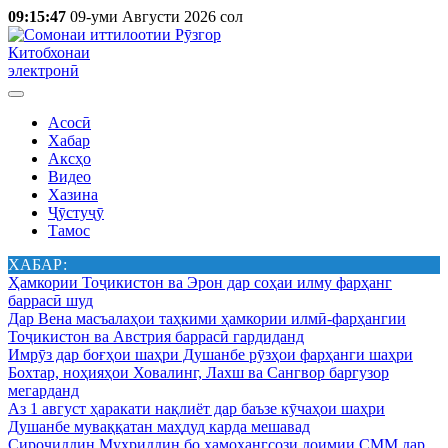
09:15:47
09-уми Августи 2026 сол
Китобхонаи
электронӣ
Асосӣ
Хабар
Аксҳо
Видео
Хазина
Ҷӯстуҷӯ
Тамос
ХАБАР:
Ҳамкории Тоҷикистон ва Эрон дар соҳаи илму фарҳанг
баррасӣ шуд
Дар Вена масъалаҳои таҳкими ҳамкории илмӣ-фарҳангии
Тоҷикистон ва Австрия баррасӣ гардиданд
Имрӯз дар боғҳои шаҳри Душанбе рӯзҳои фарҳанги шаҳри
Бохтар, ноҳияҳои Ховалинг, Лахш ва Сангвор баргузор
мегарданд
Аз 1 август ҳаракати нақлиёт дар баъзе кӯчаҳои шаҳри
Душанбе муваққатан маҳдуд карда мешавад
Сироҷиддин Муҳриддин бо ҳамоҳангсози доимии СММ дар