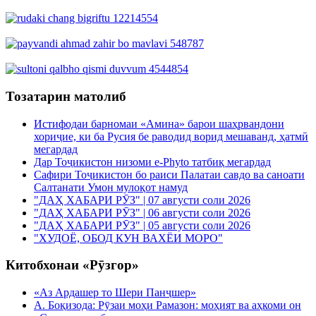
Тозатарин матолиб
Истифодаи барномаи «Амина» барои шаҳрвандони
хориҷие, ки ба Русия бе раводид ворид мешаванд, ҳатмӣ
мегардад
Дар Тоҷикистон низоми e-Phyto татбиқ мегардад
Сафири Тоҷикистон бо раиси Палатаи савдо ва саноати
Салтанати Умон мулоқот намуд
"ДАҲ ХАБАРИ РӮЗ" | 07 августи соли 2026
"ДАҲ ХАБАРИ РӮЗ" | 06 августи соли 2026
"ДАҲ ХАБАРИ РӮЗ" | 05 августи соли 2026
"ХУДОЁ, ОБОД КУН ВАХЁИ МОРО"
Китобхонаи «Рӯзгор»
«Аз Ардашер то Шери Панҷшер»
А. Боқизода: Рӯзаи моҳи Рамазон: моҳият ва аҳкоми он