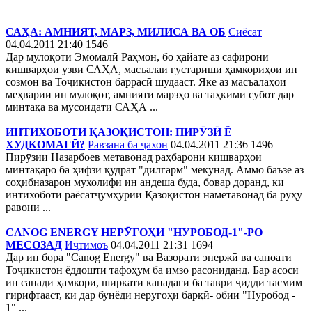
САҲА: АМНИЯТ, МАРЗ, МИЛИСА ВА ОБ
Сиёсат
04.04.2011 21:40
1546
Дар мулоқоти Эмомалӣ Раҳмон, бо ҳайате аз сафирони
кишварҳои узви САҲА, масъалаи густариши ҳамкориҳои ин
созмон ва Тоҷикистон баррасӣ шудааст. Яке аз масъалаҳои
меҳварии ин мулоқот, амнияти марзҳо ва таҳкими субот дар
минтақа ва мусоидати САҲА ...
ИНТИХОБОТИ ҚАЗОҚИСТОН: ПИРӮЗӢ Ё
ХУДКОМАГӢ?
Равзана ба ҷахон
04.04.2011 21:36
1496
Пирӯзии Назарбоев метавонад раҳбарони кишварҳои
минтақаро ба ҳифзи қудрат "дилгарм" мекунад. Аммо баъзе аз
соҳибназарон мухолифи ин андеша буда, бовар доранд, ки
интихоботи раёсатҷумҳурии Қазоқистон наметавонад ба рӯҳу
равони ...
CANOG ENERGY НЕРӮГОҲИ "НУРОБОД-1"-РО
МЕСОЗАД
Иҷтимоъ
04.04.2011 21:31
1694
Дар ин бора "Сanog Energy" ва Вазорати энержӣ ва саноати
Тоҷикистон ёддошти тафоҳум ба имзо расониданд. Бар асоси
ин санади ҳамкорӣ, ширкати канадагӣ ба таври ҷиддӣ тасмим
гирифтааст, ки дар бунёди нерӯгоҳи барқӣ- обии "Нуробод -
1" ...