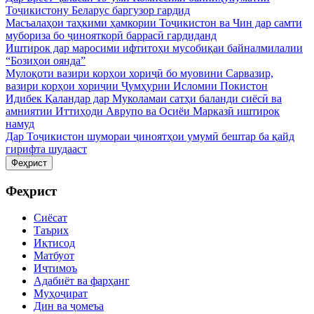
Тоҷикистону Беларус баргузор гардид
Масъалаҳои таҳкими ҳамкории Тоҷикистон ва Чин дар самти
мубориза бо ҷинояткорӣ баррасӣ гардиданд
Иштирок дар маросими ифтитоҳи мусобиқаи байналмилалии
“Бозиҳои оянда”
Мулоқоти вазири корҳои хориҷӣ бо муовини Сарвазир,
вазири корҳои хориҷии Ҷумҳурии Исломии Покистон
Идибек Қаландар дар Муколамаи сатҳи баланди сиёсӣ ва
амниятии Иттиҳоди Аврупо ва Осиёи Марказӣ иштирок
намуд
Дар Тоҷикистон шумораи ҷиноятҳои умумӣ бештар ба қайд
гирифта шудааст
Феҳрист
Феҳрист
Сиёсат
Таърих
Иқтисод
Матбуот
Иҷтимоъ
Адабиёт ва фарҳанг
Муҳоҷират
Дин ва ҷомеъа