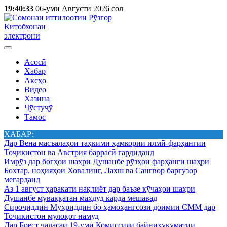
19:40:33
06-уми Августи 2026 сол
Китобхонаи
электронӣ
Асосӣ
Хабар
Аксҳо
Видео
Хазина
Ҷӯстуҷӯ
Тамос
ХАБАР:
Дар Вена масъалаҳои таҳкими ҳамкории илмӣ-фарҳангии
Тоҷикистон ва Австрия баррасӣ гардиданд
Имрӯз дар боғҳои шаҳри Душанбе рӯзҳои фарҳанги шаҳри
Бохтар, ноҳияҳои Ховалинг, Лахш ва Сангвор баргузор
мегарданд
Аз 1 август ҳаракати нақлиёт дар баъзе кӯчаҳои шаҳри
Душанбе муваққатан маҳдуд карда мешавад
Сироҷиддин Муҳриддин бо ҳамоҳангсози доимии СММ дар
Тоҷикистон мулоқот намуд
Дар Брест ҷаласаи 19-уми Комиссияи байниҳукуматии