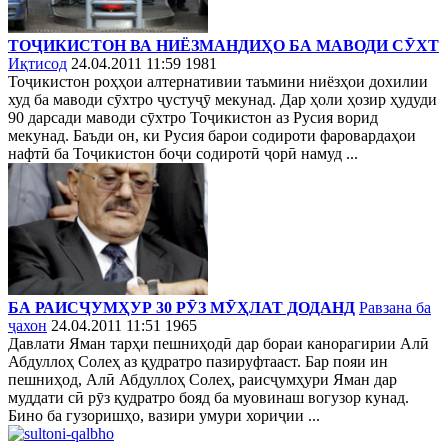
ТОҶИКИСТОН ВА НИЁЗМАНДИҲО БА МАВОДИ СӮХТ
Иқтисод
24.04.2011 11:59
1981
Тоҷикистон роҳҳои алтернативии таъмини ниёзҳои дохилии
худ ба маводи сӯхтро ҷустуҷӯ мекунад. Дар ҳоли ҳозир ҳудуди
90 дарсади маводи сӯхтро Тоҷикистон аз Русия ворид
мекунад. Баъди он, ки Русия барои содироти фаровардаҳои
нафтӣ ба Тоҷикистон боҷи содиротӣ ҷорӣ намуд ...
БА РАИСҶУМҲУР 30 РӮЗ МӮҲЛАТ ДОДАНД
Равзана ба
ҷахон
24.04.2011 11:51
1965
Давлати Яман тарҳи пешниҳодӣ дар бораи канорагирии Алӣ
Абдуллоҳ Солеҳ аз қудратро пазируфтааст. Бар пояи ин
пешниҳод, Алӣ Абдуллоҳ Солеҳ, раисҷумҳури Яман дар
муддати сӣ рӯз қудратро бояд ба муовинаш вогузор кунад.
Бино ба гузоришҳо, вазири умури хориҷии ...