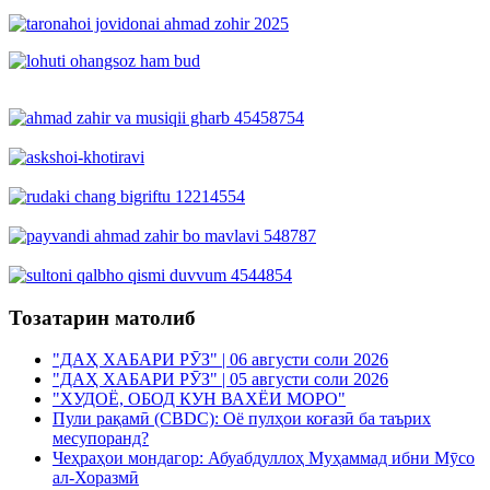
Тозатарин матолиб
"ДАҲ ХАБАРИ РӮЗ" | 06 августи соли 2026
"ДАҲ ХАБАРИ РӮЗ" | 05 августи соли 2026
"ХУДОЁ, ОБОД КУН ВАХЁИ МОРО"
Пули рақамӣ (CBDC): Оё пулҳои коғазӣ ба таърих
месупоранд?
Чеҳраҳои мондагор: Абуабдуллоҳ Муҳаммад ибни Мӯсо
ал-Хоразмӣ