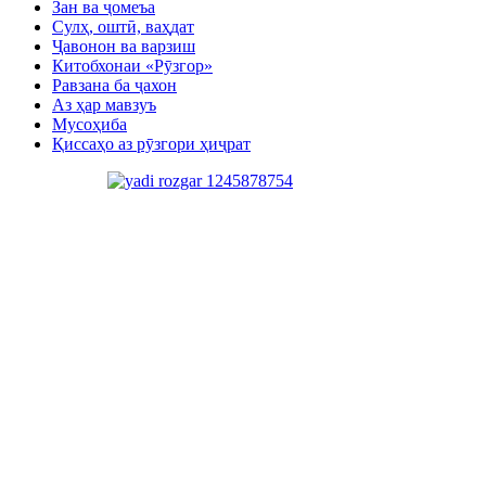
Зан ва ҷомеъа
Сулҳ, оштӣ, ваҳдат
Ҷавонон ва варзиш
Китобхонаи «Рӯзгор»
Равзана ба ҷахон
Аз ҳар мавзуъ
Мусоҳиба
Қиссаҳо аз рӯзгори ҳиҷрат