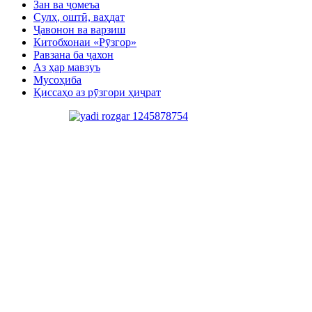
Зан ва ҷомеъа
Сулҳ, оштӣ, ваҳдат
Ҷавонон ва варзиш
Китобхонаи «Рӯзгор»
Равзана ба ҷахон
Аз ҳар мавзуъ
Мусоҳиба
Қиссаҳо аз рӯзгори ҳиҷрат