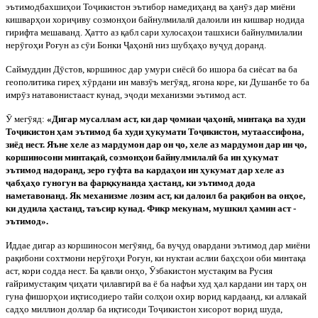
эътимодбахшиҳои То
ҷ
икистон эътибор намедиҳанд ва ҳан
ӯ
з дар миёни
кишварҳои хори
ҷ
иву созмонҳои байнулмилал
ӣ
далоили ин кишвар нодида
гирифта мешаванд. Ҳатто аз қабл сари хулосаҳои ташхиси байнулмилалии
нер
ӯ
гоҳи Роғун аз с
ӯ
и Бонки
Ҷ
аҳон
ӣ
низ шубҳаҳо ву
ҷ
уд доранд.
Саймуддин Д
ӯ
стов, коршинос дар умури сиёс
ӣ
бо ишора ба сиёсат ва ба
геополитика гиреҳ х
ӯ
рдани ин мавз
ӯ
ъ мег
ӯ
яд, ягона коре, ки Душанбе то ба
имр
ӯ
з натавонистааст кунад, э
ҷ
оди механизми эътимод аст.
Ӯ
мег
ӯ
яд:
«Дигар мусаллам аст, ки дар
ҷ
омиаи
ҷ
аҳон
ӣ
, минтақа ва худи
То
ҷ
икистон ҳам эътимод ба худи ҳукумати То
ҷ
икистон, мутаассифона,
зиёд нест. Яъне хеле аз мардумон дар он
ҷ
о, хеле аз мардумон дар ин
ҷ
о,
коршиносони минтақа
ӣ
, созмонҳои байнулмилал
ӣ
ба ин ҳукумат
эътимод надоранд, зеро гуфта ва кардаҳои ин ҳукумат дар хеле аз
ҷ
абҳаҳо гуногун ва фарқкунанда ҳастанд, ки эътимод дода
наметавонанд. Як механизме лозим аст, ки далоил ба рақибон ва онҳое,
ки дудила ҳастанд, таъсир кунад. Фикр мекунам, мушкил ҳамин аст -
эътимод».
Иддае дигар аз коршиносон мег
ӯ
янд, ба ву
ҷ
уд овардани эътимод дар миёни
рақибони сохтмони нер
ӯ
гоҳи Роғун, ки нуктаи аслии баҳсҳои оби минтақа
аст, кори содда нест. Ба қавли онҳо,
Ӯ
збакистон мустақим ва Русия
ғайримустақим
ҷ
иҳати
ҷ
илавгир
ӣ
ва ё ба нафъи худ ҳал кардани ин тарҳ он
гуна фишорҳои иқтисодиеро тайи солҳои охир ворид кардаанд, ки аллакай
садҳо миллион доллар ба иқтисоди То
ҷ
икистон хисорот ворид шуда,