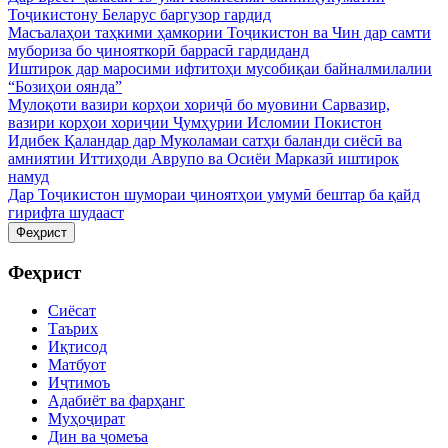
Тоҷикистону Беларус баргузор гардид
Масъалаҳои таҳкими ҳамкории Тоҷикистон ва Чин дар самти
мубориза бо ҷинояткорӣ баррасӣ гардиданд
Иштирок дар маросими ифтитоҳи мусобиқаи байналмилалии
“Бозиҳои оянда”
Мулоқоти вазири корҳои хориҷӣ бо муовини Сарвазир,
вазири корҳои хориҷии Ҷумҳурии Исломии Покистон
Идибек Қаландар дар Муколамаи сатҳи баланди сиёсӣ ва
амниятии Иттиҳоди Аврупо ва Осиёи Марказӣ иштирок
намуд
Дар Тоҷикистон шумораи ҷиноятҳои умумӣ бештар ба қайд
гирифта шудааст
Феҳрист
Феҳрист
Сиёсат
Таърих
Иқтисод
Матбуот
Иҷтимоъ
Адабиёт ва фарҳанг
Муҳоҷират
Дин ва ҷомеъа