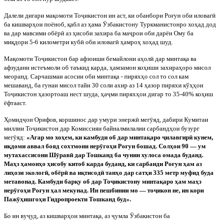
Далели дигари мақомоти То
ҷ
икистон ин аст, ки обанбори Роғун оби иловаг
ӣ
ба кишварҳои поёноб, қабл аз ҳама
Ӯ
збакистону Туркманистонро хоҳад дод
ва дар мавсими обёр
ӣ
аз ҳисоби захира ба ма
ҷ
рои оби дарёи Ому ба
миқдори 5-6 километри куб
ӣ
оби иловаг
ӣ
ҳамроҳ хоҳад шуд.
Мақомоти То
ҷ
икистон бар афзоиши бемайлони аҳол
ӣ
дар минтақа ва
афзудани истеъмоли об таъкид карда, ҳамзамон коҳиши захираҳоро мисол
меоранд. Сарчашмаи асосии оби минтақа - пиряхҳо сол то сол кам
мешаванд, ба гунаи мисол тайи 30 соли ахир аз 14 ҳазор пиряхи кўҳҳои
То
ҷ
икистон ҳазортоаш нест шуда, ҳа
ҷ
ми пиряхҳои дигар то 35-40% коҳиш
ёфтааст.
Ҳомид
ҷ
он Орифов, коршинос дар умури энерж
ӣ
мег
ӯ
яд, дабири Кумитаи
миллии То
ҷ
икистон дар Комиссияи байналмилалии сарбандҳои бузург
мег
ӯ
яд:
«Агар мо хоҳем, ки камбуди об дар минтақаро
ҷ
илавгир
ӣ
кунем,
иқдоми аввал бояд сохтмони нер
ӯ
гоҳи Роғун бошад. Солҳои 90 — ум
мутахассисони Ш
ӯ
рав
ӣ
дар Тошканд ба чунин хулоса омада буданд.
Маҳз ҳамонҳо ҳисобу китоб карда буданд, ки сарбанди Роғун ҳам аз
лиҳози эколог
ӣ
, обёр
ӣ
ва иқтисод
ӣ
танҳо дар сатҳи 335 метр муфид буда
метавонад. Камбуди барқу об дар То
ҷ
икистону минтақаро ҳам маҳз
нер
ӯ
гоҳи Роғун ҳал мекунад. Ин пешбинии мо — то
ҷ
икон не, ин кори
Паж
ӯ
ҳишгоҳи Гидропроекти Тошканд буд».
Бо ин ву
ҷ
уд, аз кишварҳои минтақа, аз
ҷ
умла
Ӯ
збакистон ба