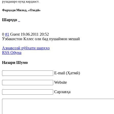
рушдашро кунд кардааст.
Фарҳоди
Милод, «Озодӣ»
Шарҳҳо
0
#1
Guest
19.06.2011 20:52
Ӯзбакистон Кллес оли бад пушаймон мешай
Азнавсозӣ рӯйхати шарҳҳо
RSS Обуна
Назари Шумо
E-mail (Ҳатмӣ)
Website
Сарлавҳа