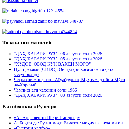
Тозатарин матолиб
"ДАҲ ХАБАРИ РӮЗ" | 06 августи соли 2026
"ДАҲ ХАБАРИ РӮЗ" | 05 августи соли 2026
"ХУДОЁ, ОБОД КУН ВАХЁИ МОРО"
Пули рақамӣ (CBDC): Оё пулҳои коғазӣ ба таърих
месупоранд?
Чеҳраҳои мондагор: Абуабдуллоҳ Муҳаммад ибни Мӯсо
ал-Хоразмӣ
Чемпионати ҷаҳонии соли 1966
"ДАҲ ХАБАРИ РӮЗ" | 03 августи соли 2026
Китобхонаи «Рӯзгор»
«Аз Ардашер то Шери Панҷшер»
А. Боқизода: Рӯзаи моҳи Рамазон: моҳият ва аҳкоми он
«Султони қалбҳо»