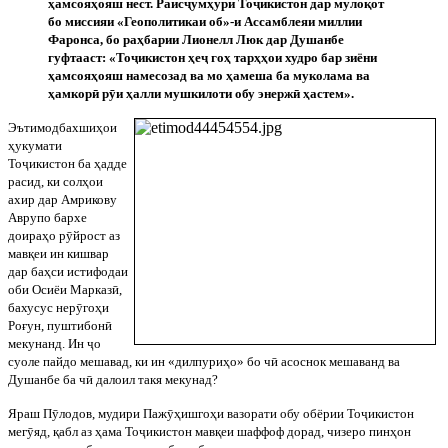
ҳамсояҳояш
нест
.
Раис
ҷ
умҳури
То
ҷ
икистон
дар
мулоқот
бо
миссияи
«
Геополитикаи
об
»-
и
Ассамблеяи
миллии
Фаронса
,
бо
раҳбарии
Лионелл
Люк
дар
Душанбе
гуфтааст
: «
То
ҷ
икистон
ҳе
ҷ
гоҳ
тарҳҳои
худро
бар
зиёни
ҳамсояҳояш
намесозад
ва
мо
ҳамеша
ба
муколама
ва
ҳамкор
ӣ
р
ӯ
и
ҳалли
мушкилоти
обу
энерж
ӣ
ҳастем
».
Эътимодбахшиҳои
ҳукумати
То
ҷ
икистон
ба
ҳадде
расид
,
ки
солҳои
ахир
дар
Амрикову
Аврупо
бархе
доираҳо
р
ӯ
йрост
аз
мавқеи
ин
кишвар
дар
баҳси
истифодаи
оби
Осиёи
Марказ
ӣ
,
бахусус
нер
ӯ
гоҳи
Роғун
,
пуштибон
ӣ
мекунанд
.
Ин
ҷ
о
суоле пайдо мешавад, ки ин «дилпуриҳо» бо ч
ӣ
асоснок мешаванд ва
Душанбе ба ч
ӣ
далоил такя мекунад?
Яраш П
ӯ
лодов, мудири Паж
ӯ
ҳишгоҳи вазорати обу обёрии То
ҷ
икистон
мег
ӯ
яд, қабл аз ҳама То
ҷ
икистон мавқеи шаффоф дорад, чизеро пинҳон