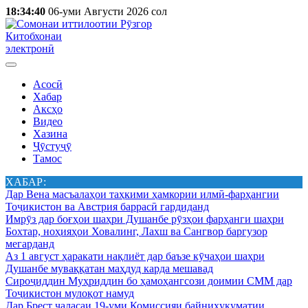
18:34:40
06-уми Августи 2026 сол
Китобхонаи
электронӣ
Асосӣ
Хабар
Аксҳо
Видео
Хазина
Ҷӯстуҷӯ
Тамос
ХАБАР:
Дар Вена масъалаҳои таҳкими ҳамкории илмӣ-фарҳангии
Тоҷикистон ва Австрия баррасӣ гардиданд
Имрӯз дар боғҳои шаҳри Душанбе рӯзҳои фарҳанги шаҳри
Бохтар, ноҳияҳои Ховалинг, Лахш ва Сангвор баргузор
мегарданд
Аз 1 август ҳаракати нақлиёт дар баъзе кӯчаҳои шаҳри
Душанбе муваққатан маҳдуд карда мешавад
Сироҷиддин Муҳриддин бо ҳамоҳангсози доимии СММ дар
Тоҷикистон мулоқот намуд
Дар Брест ҷаласаи 19-уми Комиссияи байниҳукуматии