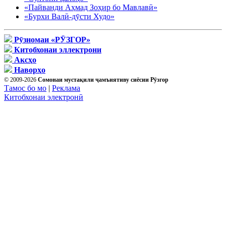
«Пайванди Аҳмад Зоҳир бо Мавлавӣ»
«Бурхи Валӣ-дӯсти Худо»
Рӯзномаи «РӮЗГОР»
Китобхонаи эллектрони
Аксҳо
Наворҳо
© 2009-2026
Сомонаи мустақили ҷамъиятиву сиёсии Рӯзгор
Тамос бо мо
|
Реклама
Китобхонаи электронӣ