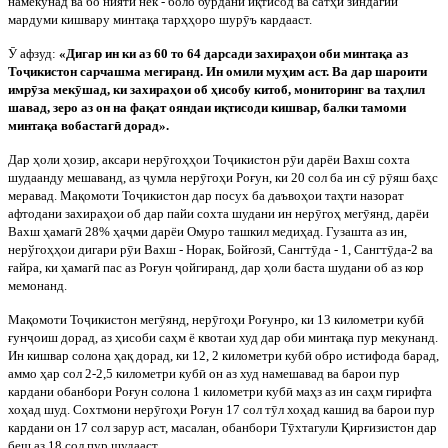
намекунад ва бо нияти нек - боло бурдани иқтисод ва сатҳи зиндагии
мардуми кишвару минтақа тарҳҳоро шур
ӯ
ъ кардааст.
Ӯ
афзуд:
«Дигар ин ки аз 60 то 64 дарсади захираҳои оби минтақа аз
То
ҷ
икистон сарчашма мегиранд. Ин омили муҳим аст. Ва дар шароити
имр
ӯ
за мек
ӯ
шад, ки захираҳои об ҳисобу китоб, мониторинг ва таҳлил
шавад, зеро аз он на фақат ояндаи иқтисоди кишвар, балки тамоми
минтақа вобастаг
ӣ
дорад».
Дар ҳоли ҳозир, аксари нер
ӯ
гоҳҳои То
ҷ
икистон р
ӯ
и дарёи Вахш сохта
шудаанду мешаванд, аз
ҷ
умла нер
ӯ
гоҳи Роғун, ки 20 сол ба ин с
ӯ
р
ӯ
яш баҳс
меравад. Мақомоти То
ҷ
икистон дар посух ба даъвоҳои таҳти назорат
афтодани захираҳои об дар пайи сохта шудани ин нер
ӯ
гоҳ мег
ӯ
янд, дарёи
Вахш ҳамаг
ӣ
28% ҳа
ҷ
ми дарёи Омуро ташкил медиҳад. Гузашта аз ин,
нерўгоҳҳои дигари р
ӯ
и Вахш - Норак, Бойғоз
ӣ
, Сангт
ӯ
да - 1, Сангт
ӯ
да-2 ва
ғайра, ки ҳамаг
ӣ
пас аз Роғун
ҷ
ойгиранд, дар ҳоли баста шудани об аз кор
мемонанд.
Мақомоти То
ҷ
икистон мег
ӯ
янд, нер
ӯ
гоҳи Роғунро, ки 13 километри куб
ӣ
ғун
ҷ
оиш дорад, аз ҳисоби саҳм ё квотаи худ дар оби минтақа пур мекунанд.
Ин кишвар солона ҳақ дорад, ки 12, 2 километри куб
ӣ
обро истифода барад,
аммо ҳар сол 2-2,5 километри куб
ӣ
он аз худ намешавад ва барои пур
кардани обанбори Роғун солона 1 километри куб
ӣ
маҳз аз ин саҳм гирифта
хоҳад шуд. Сохтмони нер
ӯ
гоҳи Роғун 17 сол т
ӯ
л хоҳад кашид ва барои пур
кардани он 17 сол зарур аст, масалан, обанбори Т
ӯ
хтагули Қирғизистон дар
беш аз 18 сол пур шудааст.