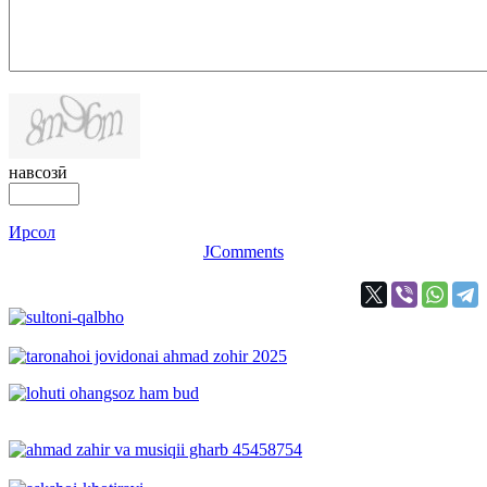
навсозӣ
Ирсол
JComments