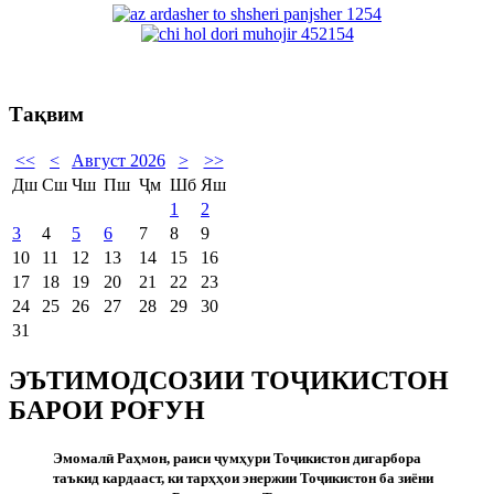
Тақвим
<<
<
Август 2026
>
>>
Дш
Сш
Чш
Пш
Ҷм
Шб
Яш
1
2
3
4
5
6
7
8
9
10
11
12
13
14
15
16
17
18
19
20
21
22
23
24
25
26
27
28
29
30
31
ЭЪТИМОДСОЗИИ ТОҶИКИСТОН
БАРОИ РОҒУН
Эмомал
ӣ
Раҳмон
,
раиси
ҷ
умҳури
То
ҷ
икистон
дигарбора
таъкид
кардааст
,
ки
тарҳҳои
энержии
То
ҷ
икистон
ба
зиёни