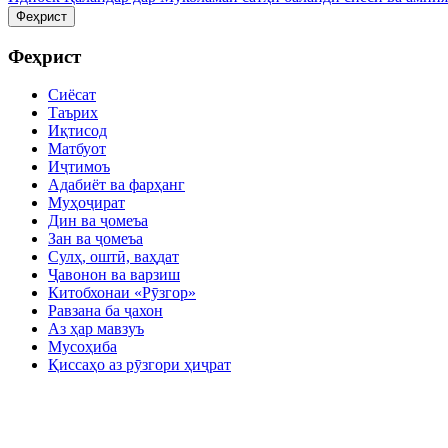
Феҳрист
Феҳрист
Сиёсат
Таърих
Иқтисод
Матбуот
Иҷтимоъ
Адабиёт ва фарҳанг
Муҳоҷират
Дин ва ҷомеъа
Зан ва ҷомеъа
Сулҳ, оштӣ, ваҳдат
Ҷавонон ва варзиш
Китобхонаи «Рӯзгор»
Равзана ба ҷахон
Аз ҳар мавзуъ
Мусоҳиба
Қиссаҳо аз рӯзгори ҳиҷрат