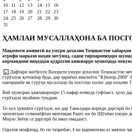
10
11
12
13
14
15
16
17
18
19
20
21
22
23
24
25
26
27
28
29
30
31
ҲАМЛАИ МУСАЛЛАҲОНА БА ПОСГ
Мақомоти амниятӣ ва умури дохилии Тоҷикистон хабарҳои 
атрофи маркази ноҳия мегӯянд, садои тирпарониҳоро шунид
кормандони ниҳодҳои қудратии кишварро мушоҳида мекуна
Дафтари матбуоти Вазорати умури дохилии Тоҷикистон мегӯ
гурӯҳҳои қочоқбар буда, дар ҷараёни амалиёти "Кӯкнор-2009" 
панҷшанбе як гурӯҳи мусаллаҳе ба посгоҳи полис дар ноҳияи Т
Вай шумораи ҳамлаваронро 15 нафар номида гуфтааст, ҳоло дар 
гурӯҳҳои муайяни тундрав.
То ҳол ҳувияти гурӯҳҳое, ки дар Тавилдара вориди даргирӣ б
ҷиноятҳои созмонёфтаи минтақаи Рашт, ки бо Шӯъбаи умури до
Мирзо Зиёев се даргирӣ ба амал омадааст.
Одилов меафзояд, бо он таҷрибае, ӯ ва шариконаш аз замони ҷ