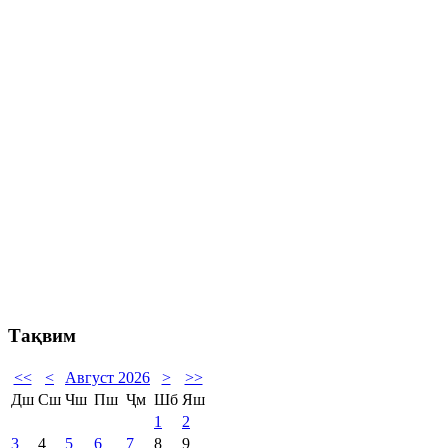
Тақвим
<<
<
Август 2026
>
>>
Дш
Сш
Чш
Пш
Ҷм
Шб
Яш
1
2
3
4
5
6
7
8
9