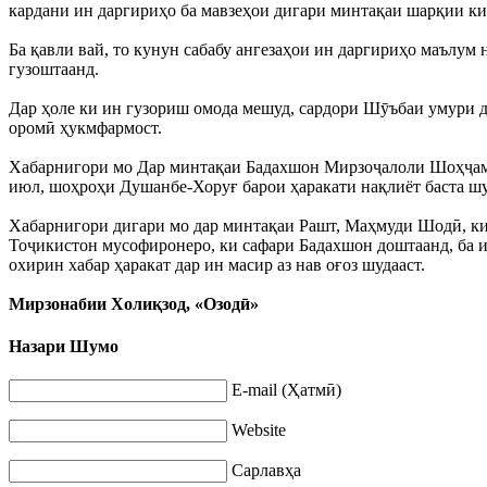
кардани ин даргириҳо ба мавзеҳои дигари минтақаи шарқии к
Ба қавли вай, то кунун сабабу ангезаҳои ин даргириҳо маълум 
гузоштаанд.
Дар ҳоле ки ин гузориш омода мешуд, сардори Шӯъбаи умури до
оромӣ ҳукмфармост.
Хабарнигори мо Дар минтақаи Бадахшон Мирзоҷалоли Шоҳҷамол
июл, шоҳроҳи Душанбе-Хоруғ барои ҳаракати нақлиёт баста шуд
Хабарнигори дигари мо дар минтақаи Рашт, Маҳмуди Шодӣ, ки 
Тоҷикистон мусофиронеро, ки сафари Бадахшон доштаанд, ба и
охирин хабар ҳаракат дар ин масир аз нав оғоз шудааст.
Мирзонабии Холиқзод, «Озодӣ»
Назари Шумо
E-mail (Ҳатмӣ)
Website
Сарлавҳа