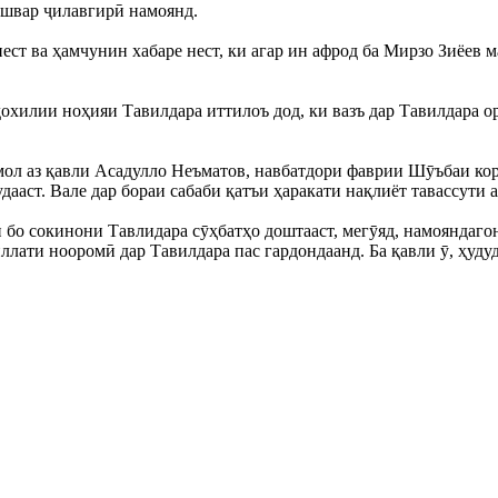
ишвар ҷилавгирӣ намоянд.
нест ва ҳамчунин хабаре нест, ки агар ин афрод ба Мирзо Зиёев
хилии ноҳияи Тавилдара иттилоъ дод, ки вазъ дар Тавилдара ор
 аз қавли Асадулло Неъматов, навбатдори фаврии Шӯъбаи корҳо
ааст. Вале дар бораи сабаби қатъи ҳаракати нақлиёт тавассути
бо сокинони Тавлидара сӯҳбатҳо доштааст, мегӯяд, намояндаго
ллати нооромӣ дар Тавилдара пас гардондаанд. Ба қавли ӯ, ҳуд