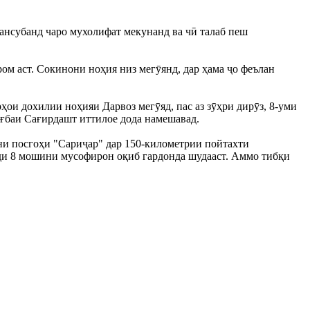
 мансубанд чаро мухолифат мекунанд ва чӣ талаб пеш
ом аст. Сокинони ноҳия низ мегӯянд, дар ҳама ҷо феълан
и дохилии ноҳияи Дарвоз мегӯяд, пас аз зӯҳри дирӯз, 8-уми
 ағбаи Сағирдашт иттилое дода намешавад.
ни посгоҳи "Сариҷар" дар 150-километрии пойтахти
уди 8 мошини мусофирон оқиб гардонда шудааст. Аммо тибқи