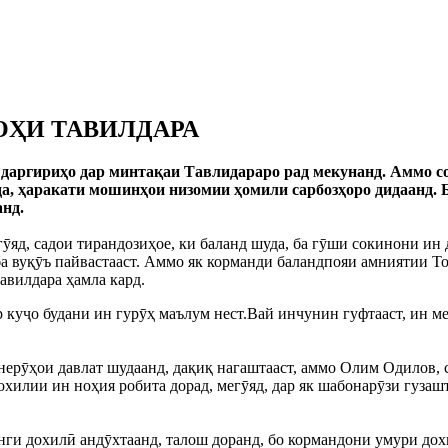
ОҲИ ТАВИЛДАРА
даргириҳо дар минтақаи Тавлидараро рад мекунанд. Аммо со
а, ҳаракати мошинҳои низомии ҳомили сарбозҳоро дидаанд. 
нд.
яд, садои тирандозиҳое, ки баланд шуда, ба гӯши сокинони ин 
ба вуқӯъ пайвастааст. Аммо як корманди баландпояи амниятии То
авилдара ҳамла кард.
куҷо будани ин гурӯҳ маълум нест.Вай инчунин гуфтааст, ин мет
о нерӯҳои давлат шудаанд, дақиқ нагаштааст, аммо Олим Одило
хилии ин ноҳия робита дорад, мегӯяд, дар як шабонарӯзи гузаш
анги дохилӣ андӯхтаанд, талош доранд, бо кормандони умури до