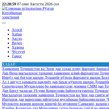
22:28:59
07-уми Августи 2026 сол
Китобхонаи
электронӣ
Асосӣ
Хабар
Аксҳо
Видео
Хазина
Ҷӯстуҷӯ
Тамос
ХАБАР:
Ҳамкории Тоҷикистон ва Эрон дар соҳаи илму фарҳанг баррас
Дар Вена масъалаҳои таҳкими ҳамкории илмӣ-фарҳангии Тоҷик
Имрӯз дар боғҳои шаҳри Душанбе рӯзҳои фарҳанги шаҳри Бохт
Аз 1 август ҳаракати нақлиёт дар баъзе кӯчаҳои шаҳри Душанб
Сироҷиддин Муҳриддин бо ҳамоҳангсози доимии СММ дар Тоҷ
Дар Брест ҷаласаи 19-уми Комиссияи байниҳукуматии Тоҷикист
Масъалаҳои таҳкими ҳамкории Тоҷикистон ва Чин дар самти му
Иштирок дар маросими ифтитоҳи мусобиқаи байналмилалии “Б
Мулоқоти вазири корҳои хориҷӣ бо муовини Сарвазир, вазир
Идибек Қаландар дар Муколамаи сатҳи баланди сиёсӣ ва амн