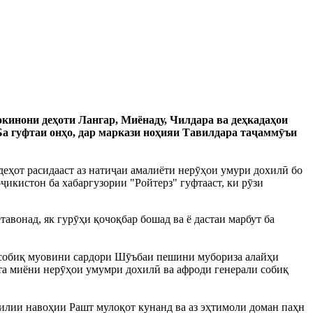
кинони деҳоти Лангар, Миёнаду, Чилдара ва деҳкадаҳои
Ба гуфтаи онҳо, дар маркази ноҳияи Тавилдара таҷаммӯъи
деҳот расидааст аз натиҷаи амалиёти нерӯҳои умури дохилӣ бо
ҷикистон ба хабаргузории "Ройтерз" гуфтааст, ки рӯзи
авонад, як гурӯҳи қочоқбар бошад ва ё дастаи марбут ба
в, собиқ муовини сардори Шӯъбаи пешини мубориза алайҳи
та миёни нерӯҳои умумри дохилӣ ва афроди генерали собиқ
хилии навоҳии Рашт мулоқот кунанд ва аз эҳтимоли доман паҳн