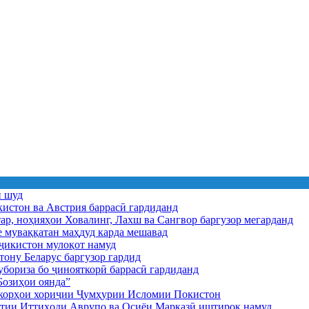
ӣ шуд
истон ва Австрия баррасӣ гардиданд
ар, ноҳияҳои Ховалинг, Лахш ва Сангвор баргузор мегарданд
е муваққатан маҳдуд карда мешавад
икистон мулоқот намуд
ону Беларус баргузор гардид
бориза бо ҷинояткорӣ баррасӣ гардиданд
озиҳои оянда”
и корҳои хориҷии Ҷумҳурии Исломии Покистон
иятии Иттиҳоди Аврупо ва Осиёи Марказӣ иштирок намуд