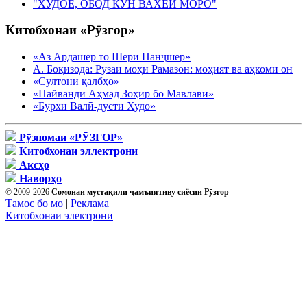
"ХУДОЁ, ОБОД КУН ВАХЁИ МОРО"
Китобхонаи «Рӯзгор»
«Аз Ардашер то Шери Панҷшер»
А. Боқизода: Рӯзаи моҳи Рамазон: моҳият ва аҳкоми он
«Султони қалбҳо»
«Пайванди Аҳмад Зоҳир бо Мавлавӣ»
«Бурхи Валӣ-дӯсти Худо»
Рӯзномаи «РӮЗГОР»
Китобхонаи эллектрони
Аксҳо
Наворҳо
© 2009-2026
Сомонаи мустақили ҷамъиятиву сиёсии Рӯзгор
Тамос бо мо
|
Реклама
Китобхонаи электронӣ