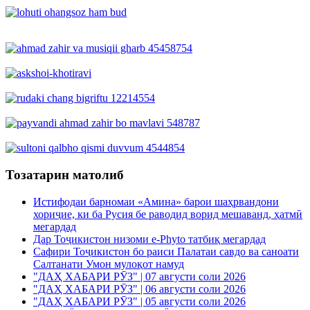
Тозатарин матолиб
Истифодаи барномаи «Амина» барои шаҳрвандони
хориҷие, ки ба Русия бе раводид ворид мешаванд, ҳатмӣ
мегардад
Дар Тоҷикистон низоми e-Phyto татбиқ мегардад
Сафири Тоҷикистон бо раиси Палатаи савдо ва саноати
Салтанати Умон мулоқот намуд
"ДАҲ ХАБАРИ РӮЗ" | 07 августи соли 2026
"ДАҲ ХАБАРИ РӮЗ" | 06 августи соли 2026
"ДАҲ ХАБАРИ РӮЗ" | 05 августи соли 2026