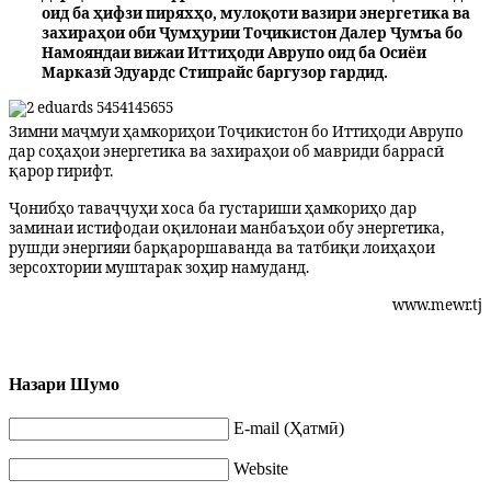
оид ба ҳифзи пиряхҳо, мулоқоти вазири энергетика ва
захираҳои оби Ҷумҳурии Тоҷикистон Далер Ҷумъа бо
Намояндаи вижаи Иттиҳоди Аврупо оид ба Осиёи
Марказӣ Эдуардс Стипрайс баргузор гардид.
Зимни маҷмуи ҳамкориҳои Тоҷикистон бо Иттиҳоди Аврупо
дар соҳаҳои энергетика ва захираҳои об мавриди баррасӣ
қарор гирифт.
Ҷонибҳо таваҷҷуҳи хоса ба густариши ҳамкориҳо дар
заминаи истифодаи оқилонаи манбаъҳои обу энергетика,
рушди энергияи барқароршаванда ва татбиқи лоиҳаҳои
зерсохтории муштарак зоҳир намуданд.
www.mewr.tj
Назари Шумо
E-mail (Ҳатмӣ)
Website