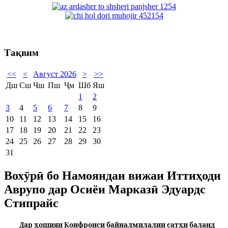
Тақвим
<<
<
Август 2026
>
>>
Дш
Сш
Чш
Пш
Ҷм
Шб
Яш
1
2
3
4
5
6
7
8
9
10
11
12
13
14
15
16
17
18
19
20
21
22
23
24
25
26
27
28
29
30
31
Вохӯрӣ бо Намояндаи вижаи Иттиҳоди
Аврупо дар Осиёи Марказӣ Эдуардс
Стипрайс
Дар ҳошияи Конфронси байналмилалии сатҳи баланд