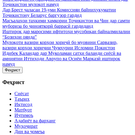
Тоҷикистон мулоқот намуд
Дар Брест ҷаласаи 19-уми Комиссияи байниҳукуматии
Тоҷикистону Беларус баргузор гардид
Масъалаҳои таҳкими ҳамкории Тоҷикистон ва Чин дар самти
мубориза бо ҷинояткорӣ баррасӣ гардиданд
Иштирок дар маросими ифтитоҳи мусобиқаи байналмилалии
“Бозиҳои оянда”
Мулоқоти вазири корҳои хориҷӣ бо муовини Сарвазир,
вазири корҳои хориҷии Ҷумҳурии Исломии Покистон
Идибек Қаландар дар Муколамаи сатҳи баланди сиёсӣ ва
амниятии Иттиҳоди Аврупо ва Осиёи Марказӣ иштирок
намуд
Феҳрист
Феҳрист
Сиёсат
Таърих
Иқтисод
Матбуот
Иҷтимоъ
Адабиёт ва фарҳанг
Муҳоҷират
Дин ва ҷомеъа