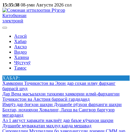
15:35:38
08-уми Августи 2026 сол
Китобхонаи
электронӣ
Асосӣ
Хабар
Аксҳо
Видео
Хазина
Ҷӯстуҷӯ
Тамос
ХАБАР:
Ҳамкории Тоҷикистон ва Эрон дар соҳаи илму фарҳанг
баррасӣ шуд
Дар Вена масъалаҳои таҳкими ҳамкории илмӣ-фарҳангии
Тоҷикистон ва Австрия баррасӣ гардиданд
Имрӯз дар боғҳои шаҳри Душанбе рӯзҳои фарҳанги шаҳри
Бохтар, ноҳияҳои Ховалинг, Лахш ва Сангвор баргузор
мегарданд
Аз 1 август ҳаракати нақлиёт дар баъзе кӯчаҳои шаҳри
Душанбе муваққатан маҳдуд карда мешавад
Сироҷиддин Муҳриддин бо ҳамоҳангсози доимии СММ дар