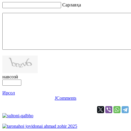
Сарлавҳа
навсозӣ
Ирсол
JComments