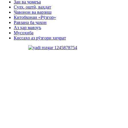
Зан ва ҷомеъа
Сулҳ, оштӣ, ваҳдат
Ҷавонон ва варзиш
Китобхонаи «Рӯзгор»
Равзана ба ҷахон
Аз ҳар мавзуъ
Мусоҳиба
Қиссаҳо аз рӯзгори ҳиҷрат