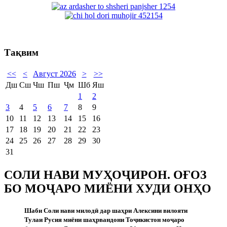
Тақвим
<<
<
Август 2026
>
>>
Дш
Сш
Чш
Пш
Ҷм
Шб
Яш
1
2
3
4
5
6
7
8
9
10
11
12
13
14
15
16
17
18
19
20
21
22
23
24
25
26
27
28
29
30
31
СОЛИ НАВИ МУҲОҶИРОН. ОҒОЗ
БО МОҶАРО МИЁНИ ХУДИ ОНҲО
Шаби Соли нави милод
ӣ
дар шаҳри Алексини вилояти
Тулаи Русия миёни шаҳрвандони То
ҷ
икистон мо
ҷ
аро