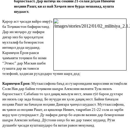
бархостааст. Дар нати
ҷ
а як сокини 21-солаи деҳаи Нимичи
ноҳияи Рашт, ки аз вай Хо
ҷ
аев ном бурда мешавад, кушта
шудааст.
Қарор аст
ҷ
асади вайро имр
ӯ
з
ба То
ҷ
икистон бифиристанд.
Дар ин мо
ҷ
аро ду нафари
дигар низ бо
ҷ
ароҳатҳои
мухталиф ба бемористон
интиқол дода шудаанд.
Карим
ҷ
он Ёров-раиси
ҷ
амъияти то
ҷ
икон бо номи
“Этмос” дар Маскав шаби
гузашта дар як тамоси
телефон
ӣ
, ҳодисаи рухдодаро чунин шарҳ дод:
Карим
ҷ
он Ёров:
Мутаассифона баъд аз гузаронидани маросими истиқболи
Соли Нав дар байни то
ҷ
икони шаҳри Алексини вилояти Тула низоъ
бархостааст. Сабабаш то ҳол дақиқ маълум нест, лекин г
ӯ
ё барои духтаре
ин низоъ сар зада бошад. Бо ву
ҷ
уди ин ҳоло дақиқ нест. Байни бачаҳои
ноҳияи Рашт ва бачаҳои ноҳияи Данғара
ҷ
ан
ҷ
ол шудааст. Муттаассифона,
як
ҷ
авон аз ноҳияи Рашт, аз қишлоқи Нимич, тақрибан 21-22 сола аз зарби
корд
ҷ
он супоридааст. Ду нафари дигар бо аҳволи вазнин дар беморхонаи
шаҳри Алексин хобанд. Д
ӯ
стони онҳо бо мо дар тамос шуданд. Р
ӯ
зи
душанбе
ҷ
асади кушташударо ба ватан равон мекунанд.