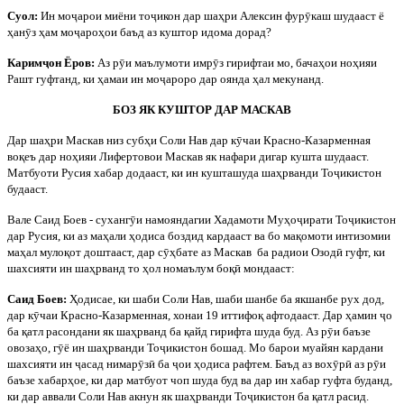
Суол:
Ин мо
ҷ
арои миёни то
ҷ
икон дар шаҳри Алексин фур
ӯ
каш шудааст ё
ҳан
ӯ
з ҳам мо
ҷ
ароҳои баъд аз куштор идома дорад?
Карим
ҷ
он Ёров:
Аз р
ӯ
и маълумоти имр
ӯ
з гирифтаи мо, бачаҳои ноҳияи
Рашт гуфтанд, ки ҳамаи ин мо
ҷ
ароро дар оянда ҳал мекунанд.
БОЗ ЯК КУШТОР ДАР МАСКАВ
Дар шаҳри Маскав низ субҳи Соли Нав дар к
ӯ
чаи Красно-Казарменная
воқеъ дар ноҳияи Лифертовои Маскав як нафари дигар кушта шудааст.
Матбуоти Русия хабар додааст, ки ин кушташуда шаҳрванди То
ҷ
икистон
будааст.
Вале Саид Боев - суханг
ӯ
и намояндагии Хадамоти Муҳо
ҷ
ирати То
ҷ
икистон
дар Русия, ки аз маҳали ҳодиса боздид кардааст ва бо мақомоти интизомии
маҳал мулоқот доштааст, дар с
ӯ
ҳбате аз Маскав
ба радиои Озод
ӣ
гуфт, ки
шахсияти ин шаҳрванд то ҳол номаълум боқ
ӣ
мондааст:
Саид Боев:
Ҳодисае, ки шаби Соли Нав, шаби шанбе ба якшанбе рух дод,
дар к
ӯ
чаи Красно-Казарменная, хонаи 19 иттифоқ афтодааст. Дар ҳамин
ҷ
о
ба қатл расондани як шаҳрванд ба қайд гирифта шуда буд. Аз р
ӯ
и баъзе
овозаҳо, г
ӯ
ё ин шаҳрванди То
ҷ
икистон бошад. Мо барои муайян кардани
шахсияти ин
ҷ
асад нимар
ӯ
з
ӣ
ба
ҷ
ои ҳодиса рафтем. Баъд аз вох
ӯ
р
ӣ
аз р
ӯ
и
баъзе хабарҳое, ки дар матбуот чоп шуда буд ва дар ин хабар гуфта буданд,
ки дар аввали Соли Нав акнун як шаҳрванди То
ҷ
икистон ба қатл расид.