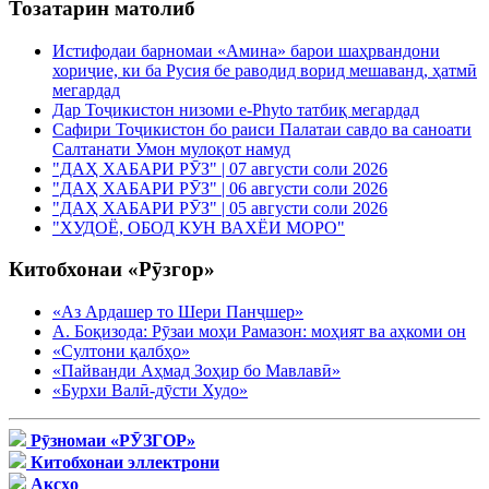
Тозатарин матолиб
Истифодаи барномаи «Амина» барои шаҳрвандони
хориҷие, ки ба Русия бе раводид ворид мешаванд, ҳатмӣ
мегардад
Дар Тоҷикистон низоми e-Phyto татбиқ мегардад
Сафири Тоҷикистон бо раиси Палатаи савдо ва саноати
Салтанати Умон мулоқот намуд
"ДАҲ ХАБАРИ РӮЗ" | 07 августи соли 2026
"ДАҲ ХАБАРИ РӮЗ" | 06 августи соли 2026
"ДАҲ ХАБАРИ РӮЗ" | 05 августи соли 2026
"ХУДОЁ, ОБОД КУН ВАХЁИ МОРО"
Китобхонаи «Рӯзгор»
«Аз Ардашер то Шери Панҷшер»
А. Боқизода: Рӯзаи моҳи Рамазон: моҳият ва аҳкоми он
«Султони қалбҳо»
«Пайванди Аҳмад Зоҳир бо Мавлавӣ»
«Бурхи Валӣ-дӯсти Худо»
Рӯзномаи «РӮЗГОР»
Китобхонаи эллектрони
Аксҳо