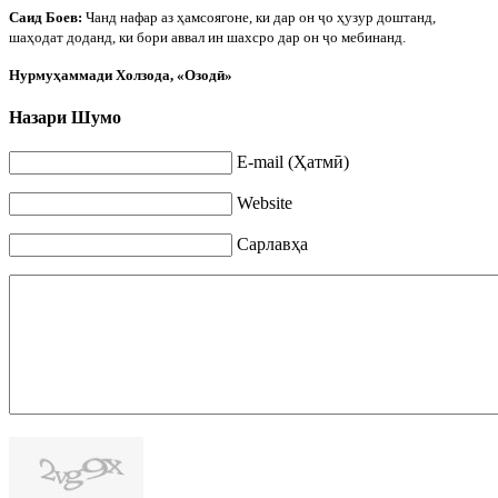
Саид Боев:
Чанд нафар аз ҳамсоягоне, ки дар он
ҷ
о ҳузур доштанд,
шаҳодат доданд, ки бори аввал ин шахсро дар он
ҷ
о мебинанд.
Нурмуҳаммади Холзода, «Озодӣ»
Назари Шумо
E-mail (Ҳатмӣ)
Website
Сарлавҳа