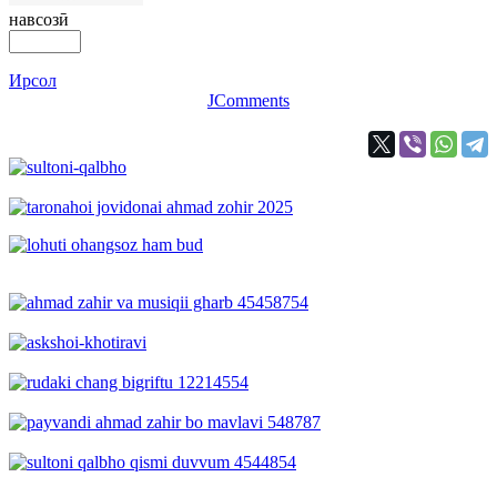
навсозӣ
Ирсол
JComments