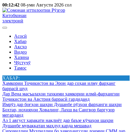
00:12:42
08-уми Августи 2026 сол
Китобхонаи
электронӣ
Асосӣ
Хабар
Аксҳо
Видео
Хазина
Ҷӯстуҷӯ
Тамос
ХАБАР:
Ҳамкории Тоҷикистон ва Эрон дар соҳаи илму фарҳанг
баррасӣ шуд
Дар Вена масъалаҳои таҳкими ҳамкории илмӣ-фарҳангии
Тоҷикистон ва Австрия баррасӣ гардиданд
Имрӯз дар боғҳои шаҳри Душанбе рӯзҳои фарҳанги шаҳри
Бохтар, ноҳияҳои Ховалинг, Лахш ва Сангвор баргузор
мегарданд
Аз 1 август ҳаракати нақлиёт дар баъзе кӯчаҳои шаҳри
Душанбе муваққатан маҳдуд карда мешавад
Сироҷиддин Муҳриддин бо ҳамоҳангсози доимии СММ дар