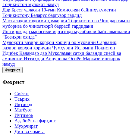
Тоҷикистон мулоқот намуд
Дар Брест ҷаласаи 19-уми Комиссияи байниҳукуматии
Тоҷикистону Беларус баргузор гардид
Масъалаҳои таҳкими ҳамкории Тоҷикистон ва Чин дар самти
мубориза бо ҷинояткорӣ баррасӣ гардиданд
Иштирок дар маросими ифтитоҳи мусобиқаи байналмилалии
“Бозиҳои оянда”
Мулоқоти вазири корҳои хориҷӣ бо муовини Сарвазир,
вазири корҳои хориҷии Ҷумҳурии Исломии Покистон
Идибек Қаландар дар Муколамаи сатҳи баланди сиёсӣ ва
амниятии Иттиҳоди Аврупо ва Осиёи Марказӣ иштирок
намуд
Феҳрист
Феҳрист
Сиёсат
Таърих
Иқтисод
Матбуот
Иҷтимоъ
Адабиёт ва фарҳанг
Муҳоҷират
Дин ва ҷомеъа