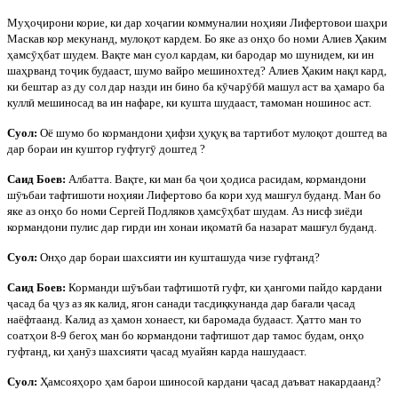
Муҳо
ҷ
ирони корие, ки дар хо
ҷ
агии коммуналии ноҳияи Лифертовои шаҳри
Маскав кор мекунанд, мулоқот кардем. Бо яке аз онҳо бо номи Алиев Ҳаким
ҳамс
ӯ
ҳбат шудем. Вақте ман суол кардам, ки бародар мо шунидем, ки ин
шаҳрванд то
ҷ
ик будааст, шумо вайро мешинохтед? Алиев Ҳаким нақл кард,
ки бештар аз ду сол дар назди ин бино ба к
ӯ
чар
ӯ
б
ӣ
машул аст ва ҳамаро ба
кулл
ӣ
мешиносад ва ин нафаре, ки кушта шудааст, тамоман ношинос аст.
Суол:
Оё шумо бо кормандони ҳифзи ҳуқуқ ва тартибот мулоқот доштед ва
дар бораи ин куштор гуфтуг
ӯ
доштед ?
Саид Боев:
Албатта. Вақте, ки ман ба
ҷ
ои ҳодиса расидам, кормандони
ш
ӯ
ъбаи тафтишоти ноҳияи Лифертово ба кори худ машғул буданд. Ман бо
яке аз онҳо бо номи Сергей Подляков ҳамс
ӯ
ҳбат шудам. Аз нисф зиёди
кормандони пулис дар гирди ин хонаи иқомат
ӣ
ба назарат машғул буданд.
Суол:
Онҳо дар бораи шахсияти ин кушташуда чизе гуфтанд?
Саид Боев:
Корманди ш
ӯ
ъбаи тафтишот
ӣ
гуфт, ки ҳангоми пайдо кардани
ҷ
асад ба
ҷ
уз аз як калид, ягон санади тасдиқкунанда дар бағали
ҷ
асад
наёфтаанд. Калид аз ҳамон хонаест, ки баромада будааст. Ҳатто ман то
соатҳои 8-9 бегоҳ ман бо кормандони тафтишот дар тамос будам, онҳо
гуфтанд, ки ҳан
ӯ
з шахсияти
ҷ
асад муайян карда нашудааст.
Суол:
Ҳамсояҳоро ҳам барои шиносо
ӣ
кардани
ҷ
асад даъват накардаанд?