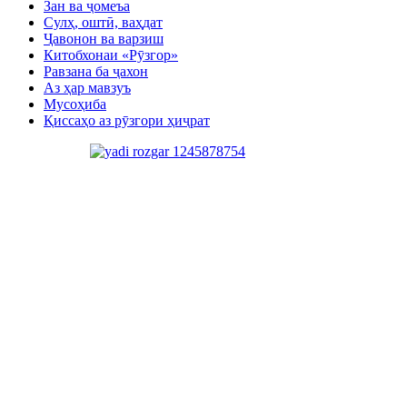
Зан ва ҷомеъа
Сулҳ, оштӣ, ваҳдат
Ҷавонон ва варзиш
Китобхонаи «Рӯзгор»
Равзана ба ҷахон
Аз ҳар мавзуъ
Мусоҳиба
Қиссаҳо аз рӯзгори ҳиҷрат