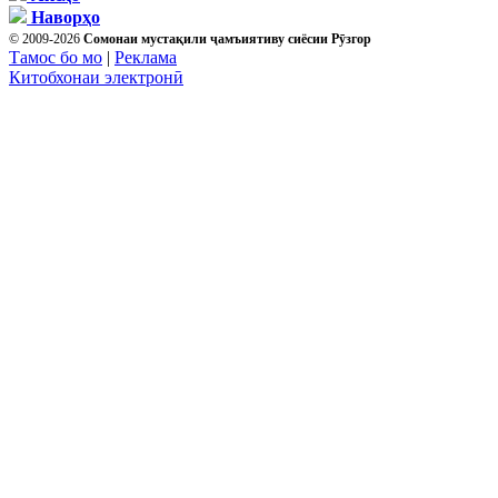
Наворҳо
© 2009-2026
Сомонаи мустақили ҷамъиятиву сиёсии Рӯзгор
Тамос бо мо
|
Реклама
Китобхонаи электронӣ