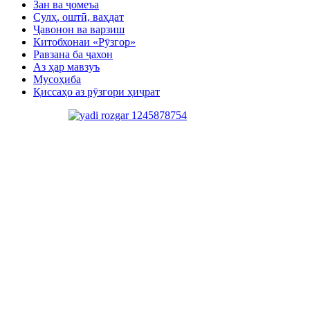
Зан ва ҷомеъа
Сулҳ, оштӣ, ваҳдат
Ҷавонон ва варзиш
Китобхонаи «Рӯзгор»
Равзана ба ҷахон
Аз ҳар мавзуъ
Мусоҳиба
Қиссаҳо аз рӯзгори ҳиҷрат