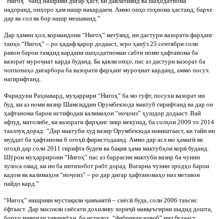
“Нигоҳ” чанд нашрияи дигар ҳаст, ки давлатиянд ва шаҳодатнома
надоранд, онҳоро ҳам нашр накардаем. Аммо онҳо гоҳнома ҳастанд, бархе
дар як сол як бор нашр мешаванд.”
Дар ҳамин ҳол, кормандони “Нигоҳ” мегӯянд, ин дастури вазорати фарҳанг
танҳо “Нигоҳ” – ро ҳадаф қарор додааст, зеро ҳанӯз 25 сентябри соли
равон барои тамдид кардани шаҳодатномаи сабти номи ҳафтанома ба
вазорат муроҷиат карда буданд. Ба қавли онҳо, пас аз дастури вазорат ба
чопхонаҳо дигарбора ба вазорати фарҳанг муроҷиат карданд, аммо посух
нагирифтанд.
Фаридуни Раҳнавард, муҳаррири “Нигоҳ” ба мо гуфт, посухи вазорат ин
буд, ки аз номи вазир Шамсиддин Орумбекзода мактуб гирифтанд ва дар он
ҳафтанома барои истифодаи калимаҳои “ноҷоиз” ҳушдор додааст. Вай
афзуд, матолибе, ки вазорати фарҳанг зикр мекунад, ба солҳои 2009 то 2014
тааллуқ дорад: “Дар мактуби худ вазир Орумбекзода навиштааст, ки тайи ин
муддат ба ҳафтанома 6 огоҳӣ фиристодаанд. Аммо дар асл мо ҳамагӣ як
огоҳӣ дар соли 2011 гирифта будем ва бақия ҳама мактубҳои корӣ буданд.
Шӯрои муҳаррирони “Нигоҳ” пас аз баррасии мактуби вазир ба чунин
хулоса омад, ки ин ба интихобот рабт дорад. Вагарна чунин эродҳо барои
кадом як калимаҳои “ноҷоиз” – ро дар дигар ҳафтаномаҳо низ метавон
пайдо кард.”
“Нигоҳ” нашрияи мустақили ҷамъиятӣ – сиёсӣ буда, соли 2006 таъсис
ёфтааст. Дар масоили сиёсати дохиливу хориҷӣ мавқеъгирии шадид дошта,
борҳо мавриди таваҷҷӯҳи, ба истилоҳ, “фабрикаи ҷавоб” низ будааст.