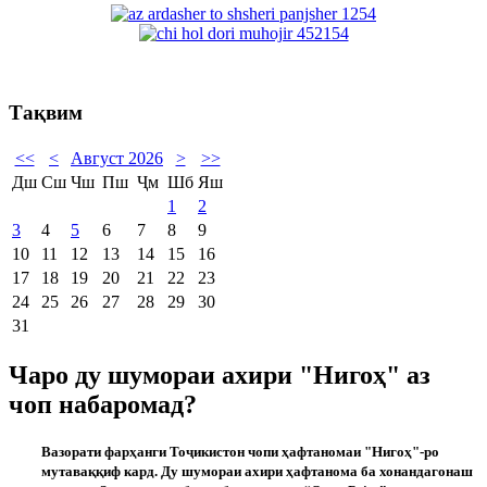
Тақвим
<<
<
Август 2026
>
>>
Дш
Сш
Чш
Пш
Ҷм
Шб
Яш
1
2
3
4
5
6
7
8
9
10
11
12
13
14
15
16
17
18
19
20
21
22
23
24
25
26
27
28
29
30
31
Чаро ду шумораи ахири "Нигоҳ" аз
чоп набаромад?
Вазорати фарҳанги Тоҷикистон чопи ҳафтаномаи "Нигоҳ"-ро
мутаваққиф кард. Ду шумораи ахири ҳафтанома ба хонандагонаш