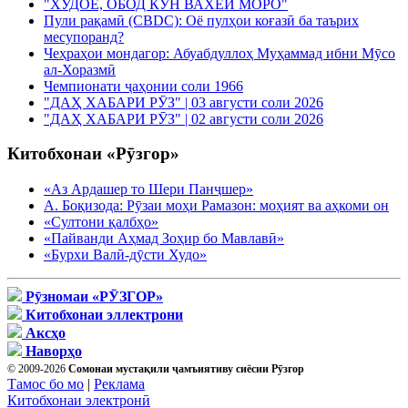
"ХУДОЁ, ОБОД КУН ВАХЁИ МОРО"
Пули рақамӣ (CBDC): Оё пулҳои коғазӣ ба таърих
месупоранд?
Чеҳраҳои мондагор: Абуабдуллоҳ Муҳаммад ибни Мӯсо
ал-Хоразмӣ
Чемпионати ҷаҳонии соли 1966
"ДАҲ ХАБАРИ РӮЗ" | 03 августи соли 2026
"ДАҲ ХАБАРИ РӮЗ" | 02 августи соли 2026
Китобхонаи «Рӯзгор»
«Аз Ардашер то Шери Панҷшер»
А. Боқизода: Рӯзаи моҳи Рамазон: моҳият ва аҳкоми он
«Султони қалбҳо»
«Пайванди Аҳмад Зоҳир бо Мавлавӣ»
«Бурхи Валӣ-дӯсти Худо»
Рӯзномаи «РӮЗГОР»
Китобхонаи эллектрони
Аксҳо
Наворҳо
© 2009-2026
Сомонаи мустақили ҷамъиятиву сиёсии Рӯзгор
Тамос бо мо
|
Реклама
Китобхонаи электронӣ