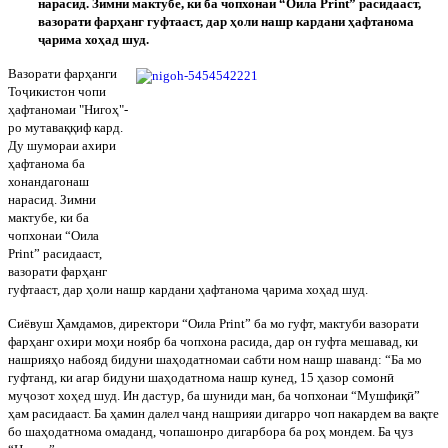
нарасид. Зимни мактубе, ки ба чопхонаи “Оила Print” расидааст,
вазорати фарҳанг гуфтааст, дар ҳоли нашр кардани ҳафтанома
ҷарима хоҳад шуд.
Вазорати фарҳанги
Тоҷикистон чопи
ҳафтаномаи "Нигоҳ"-
ро мутаваққиф кард.
Ду шумораи ахири
ҳафтанома ба
хонандагонаш
нарасид. Зимни
мактубе, ки ба
чопхонаи “Оила
Print” расидааст,
вазорати фарҳанг
гуфтааст, дар ҳоли нашр кардани ҳафтанома ҷарима хоҳад шуд.
Сиёвуш Ҳамдамов, директори “Оила Print” ба мо гуфт, мактуби вазорати
фарҳанг охири моҳи ноябр ба чопхона расида, дар он гуфта мешавад, ки
нашрияҳо набояд бидуни шаҳодатномаи сабти ном нашр шаванд: “Ба мо
гуфтанд, ки агар бидуни шаҳодатнома нашр кунед, 15 ҳазор сомонӣ
муҷозот хоҳед шуд. Ин дастур, ба шуниди ман, ба чопхонаи “Мушфиқӣ”
ҳам расидааст. Ба ҳамин далел чанд нашрияи дигарро чоп накардем ва вақте
бо шаҳодатнома омаданд, чопашонро дигарбора ба роҳ мондем. Ба ҷуз