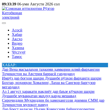
09:33:39
06-уми Августи 2026 сол
Китобхонаи
электронӣ
Асосӣ
Хабар
Аксҳо
Видео
Хазина
Ҷӯстуҷӯ
Тамос
ХАБАР:
Дар Вена масъалаҳои таҳкими ҳамкории илмӣ-фарҳангии
Тоҷикистон ва Австрия баррасӣ гардиданд
Имрӯз дар боғҳои шаҳри Душанбе рӯзҳои фарҳанги шаҳри
Бохтар, ноҳияҳои Ховалинг, Лахш ва Сангвор баргузор
мегарданд
Аз 1 август ҳаракати нақлиёт дар баъзе кӯчаҳои шаҳри
Душанбе муваққатан маҳдуд карда мешавад
Сироҷиддин Муҳриддин бо ҳамоҳангсози доимии СММ дар
Тоҷикистон мулоқот намуд
Дар Брест ҷаласаи 19-уми Комиссияи байниҳукуматии