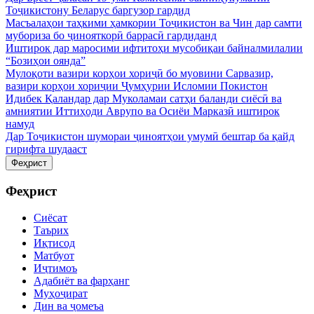
Тоҷикистону Беларус баргузор гардид
Масъалаҳои таҳкими ҳамкории Тоҷикистон ва Чин дар самти
мубориза бо ҷинояткорӣ баррасӣ гардиданд
Иштирок дар маросими ифтитоҳи мусобиқаи байналмилалии
“Бозиҳои оянда”
Мулоқоти вазири корҳои хориҷӣ бо муовини Сарвазир,
вазири корҳои хориҷии Ҷумҳурии Исломии Покистон
Идибек Қаландар дар Муколамаи сатҳи баланди сиёсӣ ва
амниятии Иттиҳоди Аврупо ва Осиёи Марказӣ иштирок
намуд
Дар Тоҷикистон шумораи ҷиноятҳои умумӣ бештар ба қайд
гирифта шудааст
Феҳрист
Феҳрист
Сиёсат
Таърих
Иқтисод
Матбуот
Иҷтимоъ
Адабиёт ва фарҳанг
Муҳоҷират
Дин ва ҷомеъа