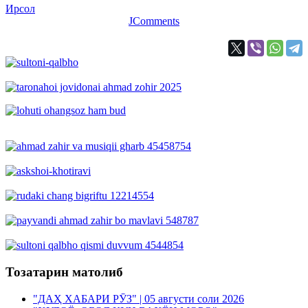
Ирсол
JComments
Тозатарин матолиб
"ДАҲ ХАБАРИ РӮЗ" | 05 августи соли 2026