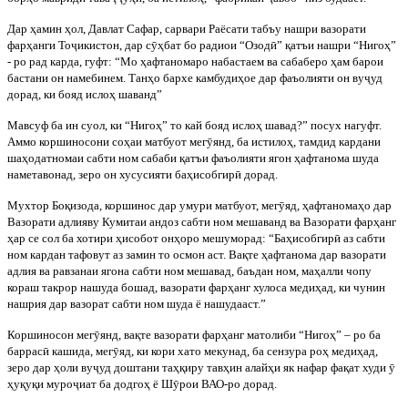
Дар ҳамин ҳол, Давлат Сафар, сарвари Раёсати табъу нашри вазорати
фарҳанги Тоҷикистон, дар сӯҳбат бо радиои “Озодӣ” қатъи нашри “Нигоҳ”
- ро рад карда, гуфт: “Мо ҳафтаномаро набастаем ва сабаберо ҳам барои
бастани он намебинем. Танҳо бархе камбудиҳое дар фаъолияти он вуҷуд
дорад, ки бояд ислоҳ шаванд”
Мавсуф ба ин суол, ки “Нигоҳ” то кай бояд ислоҳ шавад?” посух нагуфт.
Аммо коршиносони соҳаи матбуот мегӯянд, ба истилоҳ, тамдид кардани
шаҳодатномаи сабти ном сабаби қатъи фаъолияти ягон ҳафтанома шуда
наметавонад, зеро он хусусияти баҳисобгирӣ дорад.
Мухтор Боқизода, коршинос дар умури матбуот, мегӯяд, ҳафтаномаҳо дар
Вазорати адлияву Кумитаи андоз сабти ном мешаванд ва Вазорати фарҳанг
ҳар се сол ба хотири ҳисобот онҳоро мешуморад: “Баҳисобгирӣ аз сабти
ном кардан тафовут аз замин то осмон аст. Вақте ҳафтанома дар вазорати
адлия ва равзанаи ягона сабти ном мешавад, баъдан ном, маҳалли чопу
кораш такрор нашуда бошад, вазорати фарҳанг хулоса медиҳад, ки чунин
нашрия дар вазорат сабти ном шуда ё нашудааст.”
Коршиносон мегӯянд, вақте вазорати фарҳанг матолиби “Нигоҳ” – ро ба
баррасӣ кашида, мегӯяд, ки кори хато мекунад, ба сензура роҳ медиҳад,
зеро дар ҳоли вуҷуд доштани таҳқиру тавҳин алайҳи як нафар фақат худи ӯ
ҳуқуқи муроҷиат ба додгоҳ ё Шӯрои ВАО-ро дорад.