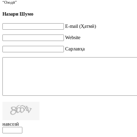
“Озодӣ”
Назари Шумо
E-mail (Ҳатмӣ)
Website
Сарлавҳа
навсозӣ