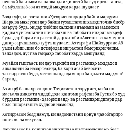
пешакӣ ба итмом ва парвандаи ҷиноятӣ ба суд ирсол гашта,
ба мӯҳлати 8 сол аз озодӣ маҳрум карда шудааст.
Бояд гуфт, ки растании «Ҳазориспанд» дар байни мардуми
Шарқ ва махсусан дар байни гузаштагони халқи тоҷик бисёр
маъруф буда, он дар тиббии халқии анъанавӣ аз замонҳои
қадим чун растании шифобахш ва табобатӣ ниҳоят маъруф
буда, дар бораи ин растанӣ дар китоби «Авесто» ва ҳамчунин
дигар сарчашмаҳо гуфта шудааст.
Аз тарафи Шайхурраис Аб
ӯали Ибни Сино бо истифодаи ин растан бемориҳои чашм,
талхадон, пӯст ва ғайраҳо табобат карда мешуданд.
Муайян гаштааст, ки дар таркиби ин растаниҳо моддаҳои
алкалоидӣ ба назар расида, ба кори асаб бевосита
таъсиррасон буда, метавонанд одамонро ба ҳолати мадҳушӣ
баранд.
Аз ин рӯ ба шаҳрвандони Тоҷикистон зарур аст, ки ба ин
масъала диққати ҷиддӣ дода ҳангоми рафтан ба Русия бо худ
бурдани растании «Ҳазориспанд» ва растаниҳои дигари дар
боло ишорагашта худдорӣ намоянд.
Хотиррасон бояд намуд, ки надонистани қонун ҷавобгариро
истисно намекунад.
Дар ин асос ба қонунҳои ин кишвар шаҳрвандони мо бояд