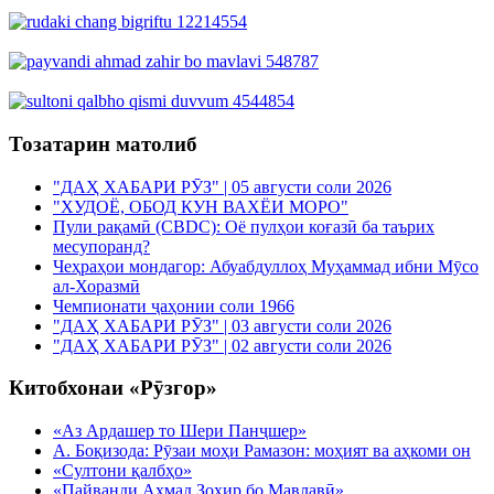
Тозатарин матолиб
"ДАҲ ХАБАРИ РӮЗ" | 05 августи соли 2026
"ХУДОЁ, ОБОД КУН ВАХЁИ МОРО"
Пули рақамӣ (CBDC): Оё пулҳои коғазӣ ба таърих
месупоранд?
Чеҳраҳои мондагор: Абуабдуллоҳ Муҳаммад ибни Мӯсо
ал-Хоразмӣ
Чемпионати ҷаҳонии соли 1966
"ДАҲ ХАБАРИ РӮЗ" | 03 августи соли 2026
"ДАҲ ХАБАРИ РӮЗ" | 02 августи соли 2026
Китобхонаи «Рӯзгор»
«Аз Ардашер то Шери Панҷшер»
А. Боқизода: Рӯзаи моҳи Рамазон: моҳият ва аҳкоми он
«Султони қалбҳо»
«Пайванди Аҳмад Зоҳир бо Мавлавӣ»