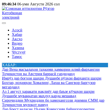
09:46:34
06-уми Августи 2026 сол
Китобхонаи
электронӣ
Асосӣ
Хабар
Аксҳо
Видео
Хазина
Ҷӯстуҷӯ
Тамос
ХАБАР:
Дар Вена масъалаҳои таҳкими ҳамкории илмӣ-фарҳангии
Тоҷикистон ва Австрия баррасӣ гардиданд
Имрӯз дар боғҳои шаҳри Душанбе рӯзҳои фарҳанги шаҳри
Бохтар, ноҳияҳои Ховалинг, Лахш ва Сангвор баргузор
мегарданд
Аз 1 август ҳаракати нақлиёт дар баъзе кӯчаҳои шаҳри
Душанбе муваққатан маҳдуд карда мешавад
Сироҷиддин Муҳриддин бо ҳамоҳангсози доимии СММ дар
Тоҷикистон мулоқот намуд
Дар Брест ҷаласаи 19-уми Комиссияи байниҳукуматии