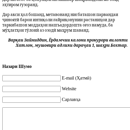
эҳтиром гузоранд.
Дар акси ҳол бошанд, метавонанд нисбаташон парвандаи
ҷиноятӣ барои интиқоли ғайриқонунии растаниҳои дар
таркибашон моддаҳои нашъадордош
т
а оғоз намуда, ба
мӯҳлатҳои тӯлонӣ аз озодӣ маҳрум шаванд.
Варқаи Зайниддин, Ёрдамчии калони прокурори вилояти
Хатлон, мушовири адлияи дараҷаи 1, шаҳри Бохтар.
Назари Шумо
E-mail (Ҳатмӣ)
Website
Сарлавҳа