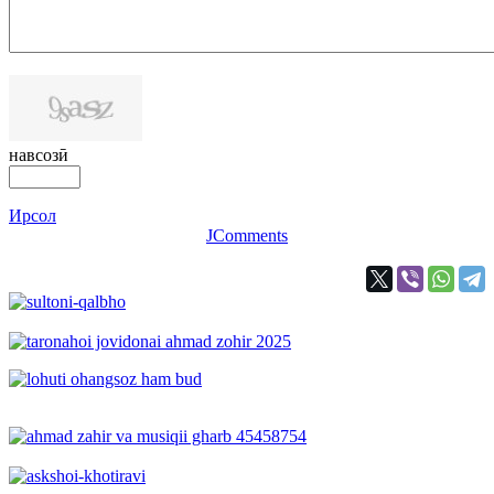
навсозӣ
Ирсол
JComments