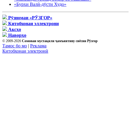
«Бурхи Валӣ-дӯсти Худо»
Рӯзномаи «РӮЗГОР»
Китобхонаи эллектрони
Аксҳо
Наворҳо
© 2009-2026
Сомонаи мустақили ҷамъиятиву сиёсии Рӯзгор
Тамос бо мо
|
Реклама
Китобхонаи электронӣ