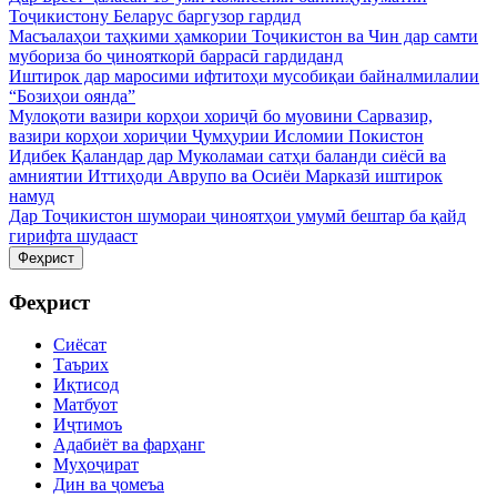
Тоҷикистону Беларус баргузор гардид
Масъалаҳои таҳкими ҳамкории Тоҷикистон ва Чин дар самти
мубориза бо ҷинояткорӣ баррасӣ гардиданд
Иштирок дар маросими ифтитоҳи мусобиқаи байналмилалии
“Бозиҳои оянда”
Мулоқоти вазири корҳои хориҷӣ бо муовини Сарвазир,
вазири корҳои хориҷии Ҷумҳурии Исломии Покистон
Идибек Қаландар дар Муколамаи сатҳи баланди сиёсӣ ва
амниятии Иттиҳоди Аврупо ва Осиёи Марказӣ иштирок
намуд
Дар Тоҷикистон шумораи ҷиноятҳои умумӣ бештар ба қайд
гирифта шудааст
Феҳрист
Феҳрист
Сиёсат
Таърих
Иқтисод
Матбуот
Иҷтимоъ
Адабиёт ва фарҳанг
Муҳоҷират
Дин ва ҷомеъа