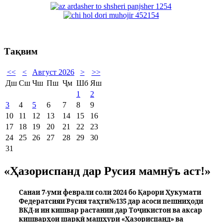
Тақвим
<<
<
Август 2026
>
>>
Дш
Сш
Чш
Пш
Ҷм
Шб
Яш
1
2
3
4
5
6
7
8
9
10
11
12
13
14
15
16
17
18
19
20
21
22
23
24
25
26
27
28
29
30
31
«Ҳазориспанд дар Русия мамнӯъ аст!»
Санаи 7-уми феврали соли 2024 бо Қарори Ҳукумати
Федератсияи Р
у
сия таҳти
№135 дар асоси пешниҳоди
ВКД-и ин кишвар растании дар Тоҷикистон ва аксар
кишварҳои шарқӣ машҳури «Ҳазориспанд» ва