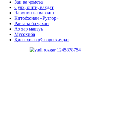
Зан ва ҷомеъа
Сулҳ, оштӣ, ваҳдат
Ҷавонон ва варзиш
Китобхонаи «Рӯзгор»
Равзана ба ҷахон
Аз ҳар мавзуъ
Мусоҳиба
Қиссаҳо аз рӯзгори ҳиҷрат