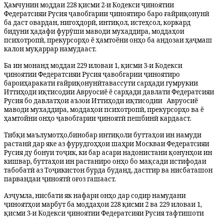
Ҳамчунин моддаи 228 қисми 2-и Кодекси ҷиноятии
Федератсияи Р
у
сия ҷавобгарии ҷиноятиро баро ғайриқонунӣ
ба даст овардан, нигоҳдорӣ, интиқол, истеҳсол, коркард
бидуни ҳадафи фурӯши маводи мухаддира, моддаҳои
психотропӣ, прекурсорҳо ё ҳамтоёни онҳо ба андозаи ҳаҷмаш
калон муқаррар намудааст.
Ба ин монанд моддаи 229 иловаи 1, қисми 3-и Кодекси
ҷиноятии Федератсияи Р
у
сия ҷавобгарии ҷиноятиро
баро
и
ҳаракати ғайриқонунӣ
тавассути сарҳади гумрукии
Иттиҳоди иқтисодии Авруосиё ё сарҳади давлати Федератсияи
Р
у
сия бо давлатҳои аъзои Иттиҳоди иқтисодии Авруосиё
маводи мухаддира, моддаҳои психотропӣ, прекурсорҳо ва ё
ҳамтойни онҳо ҷавобгарии ҷиноятӣ пешбинӣ кардааст.
Тибқи маълумотҳо,
бинобар интиқоли буттаҳои ин намуди
растанӣ дар яке аз фурудгоҳҳои шаҳри Москваи Федератсияи
Р
у
сия ду бонуи тоҷик, ки бар асари надонистани қонунҳои ин
кишвар, буттаҳои ин растаниро онҳо бо мақсади истифодаи
табобатӣ аз Тоҷикистон бурда буданд, дастгир ва нисбаташон
парвандаи ҷиноятӣ оғоз гашааст.
Азҷумла, нисбати як нафари онҳо дар содир намудани
ҷиноятҳои марбут ба моддаҳои 228 қисми 2 ва 229 иловаи 1,
қисми 3-и Кодекси ҷиноятии Федератсияи Р
у
сия тафтишоти