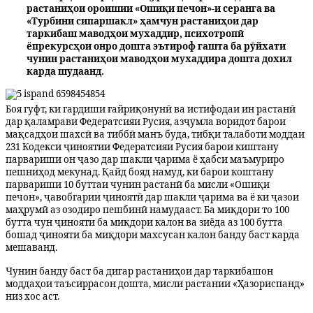
растаниҳои ороишии «Ошиқи печон»-и серанга ва
«Турбини сипаршакл» ҳамчун растаниҳои дар
таркибаш маводҳои мухаддир, психотропӣ
ё
прекурсҳои онро дошта эътироф гашта ба рӯйхати
чунин растаниҳои маводҳои мухаддира дошта дохил
карда шудаанд.
Боя гуфт, ки гардиши ғайриқонунӣ ва истифодаи ин растанӣ
дар қаламрави Федератсияи Р
у
сия, азҷумла воридот барои
мақсадҳои шахсӣ ва тиббӣ ман
ъ
буда, тибқи талаботи моддаи
231 Кодекси ҷиноятии Федератсияи Р
у
сия барои киштану
парвариши он ҷазо дар шакли ҷарима ё ҳабси маъмуриро
пешниҳод мекунад. Қайд бояд намуд, ки барои коштану
парвариши 10 буттаи чунин растанӣ ба мисли «Ошиқи
печон», ҷавобгарии ҷиноятӣ дар шакли ҷарима ва ё ки ҷазои
маҳрумӣ аз озодиро пешбинӣ намудааст.
Ба миқдори то 100
бутта чун ҷинояти ба миқдори калон ва зиёда аз 100 бутта
бошад ҷинояти ба миқдори махсусан калон банду баст карда
мешаванд.
Чунин банду баст ба дигар растаниҳои дар таркибашон
моддаҳои таъсиррасон дошта, мисли растании «Ҳазориспанд»
низ хос аст.