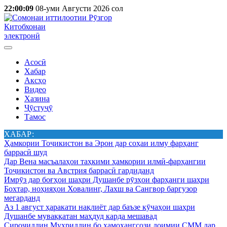
22:00:09
08-уми Августи 2026 сол
Китобхонаи
электронӣ
Асосӣ
Хабар
Аксҳо
Видео
Хазина
Ҷӯстуҷӯ
Тамос
ХАБАР:
Ҳамкории Тоҷикистон ва Эрон дар соҳаи илму фарҳанг
баррасӣ шуд
Дар Вена масъалаҳои таҳкими ҳамкории илмӣ-фарҳангии
Тоҷикистон ва Австрия баррасӣ гардиданд
Имрӯз дар боғҳои шаҳри Душанбе рӯзҳои фарҳанги шаҳри
Бохтар, ноҳияҳои Ховалинг, Лахш ва Сангвор баргузор
мегарданд
Аз 1 август ҳаракати нақлиёт дар баъзе кӯчаҳои шаҳри
Душанбе муваққатан маҳдуд карда мешавад
Сироҷиддин Муҳриддин бо ҳамоҳангсози доимии СММ дар