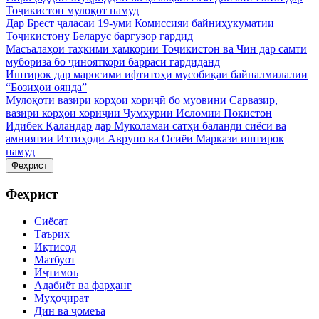
Тоҷикистон мулоқот намуд
Дар Брест ҷаласаи 19-уми Комиссияи байниҳукуматии
Тоҷикистону Беларус баргузор гардид
Масъалаҳои таҳкими ҳамкории Тоҷикистон ва Чин дар самти
мубориза бо ҷинояткорӣ баррасӣ гардиданд
Иштирок дар маросими ифтитоҳи мусобиқаи байналмилалии
“Бозиҳои оянда”
Мулоқоти вазири корҳои хориҷӣ бо муовини Сарвазир,
вазири корҳои хориҷии Ҷумҳурии Исломии Покистон
Идибек Қаландар дар Муколамаи сатҳи баланди сиёсӣ ва
амниятии Иттиҳоди Аврупо ва Осиёи Марказӣ иштирок
намуд
Феҳрист
Феҳрист
Сиёсат
Таърих
Иқтисод
Матбуот
Иҷтимоъ
Адабиёт ва фарҳанг
Муҳоҷират
Дин ва ҷомеъа