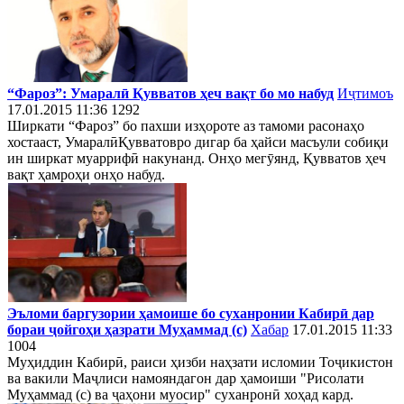
“Фароз”: Умаралӣ Қувватов ҳеч вақт бо мо набуд
Иҷтимоъ
17.01.2015 11:36
1292
Ширкати “Фароз” бо пахши изҳороте аз тамоми расонаҳо
хостааст, УмаралӣҚувватовро дигар ба ҳайси масъули собиқи
ин ширкат муаррифӣ накунанд. Онҳо мегӯянд, Қувватов ҳеч
вақт ҳамроҳи онҳо набуд.
Эъломи баргузории ҳамоише бо суханронии Кабирӣ дар
бораи ҷойгоҳи ҳазрати Муҳаммад (с)
Хабар
17.01.2015 11:33
1004
Муҳиддин Кабирӣ, раиси ҳизби наҳзати исломии Тоҷикистон
ва вакили Маҷлиси намояндагон дар ҳамоиши "Рисолати
Муҳаммад (с) ва ҷаҳони муосир" суханронӣ хоҳад кард.