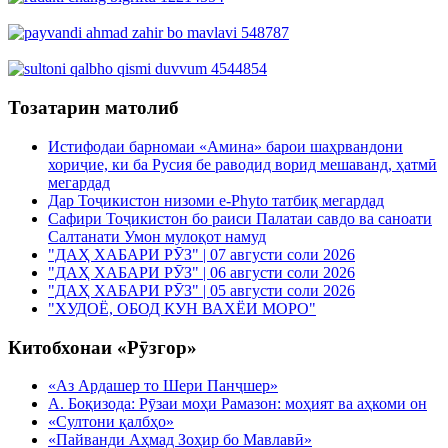
Тозатарин матолиб
Истифодаи барномаи «Амина» барои шаҳрвандони
хориҷие, ки ба Русия бе раводид ворид мешаванд, ҳатмӣ
мегардад
Дар Тоҷикистон низоми e-Phyto татбиқ мегардад
Сафири Тоҷикистон бо раиси Палатаи савдо ва саноати
Салтанати Умон мулоқот намуд
"ДАҲ ХАБАРИ РӮЗ" | 07 августи соли 2026
"ДАҲ ХАБАРИ РӮЗ" | 06 августи соли 2026
"ДАҲ ХАБАРИ РӮЗ" | 05 августи соли 2026
"ХУДОЁ, ОБОД КУН ВАХЁИ МОРО"
Китобхонаи «Рӯзгор»
«Аз Ардашер то Шери Панҷшер»
А. Боқизода: Рӯзаи моҳи Рамазон: моҳият ва аҳкоми он
«Султони қалбҳо»
«Пайванди Аҳмад Зоҳир бо Мавлавӣ»