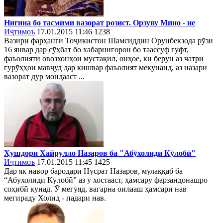
Нигина бо тасмими вазорат розист. Орзуву Мино - не
Иҷтимоъ
17.01.2015 11:46
1238
Вазири фарҳанги Тоҷикистон Шамсиддин Орунбекзода рӯзи
16 январ дар сӯҳбат бо хабарнигорон бо таассуф гуфт,
фаъолияти овозхонҳои мустақил, онҳое, ки берун аз чатри
гурӯҳҳои мавҷуд дар кишвар фаъолият мекунанд, аз назари
вазорат дур мондааст ...
Ҳушдори Хайрулло Назаров ба "Абӯхолиди Кӯлобӣ"
Иҷтимоъ
17.01.2015 11:45
1425
Дар як навор бародари Нусрат Назаров, мулаққаб ба
“Абӯхолиди Кӯлобӣ” аз ӯ хостааст, ҳамсару фарзандонашро
соҳибӣ кунад. Ӯ мегӯяд, вагарна оилааш ҳамсари нав
мегираду Холид - падари нав.