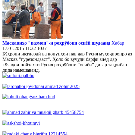
Маскавиҳо "пазмон"-и роҳрӯбони осиёӣ шудаанд
Хабар
17.01.2015 11:32
1037
Бӯҳрони иқтисодӣ ва қонунҳои нав дар Русия муҳоҷиронро аз
Маскав "гурезондааст". Ҳоло бо вуҷуди барфи зиёд дар
кӯчаҳои пойтахти Русия роҳрӯбони “осиёӣ” дигар тақрибан
дида намешаванд.