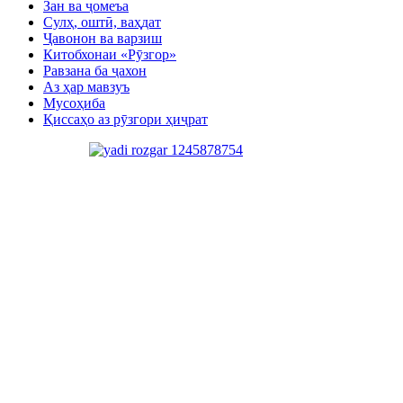
Зан ва ҷомеъа
Сулҳ, оштӣ, ваҳдат
Ҷавонон ва варзиш
Китобхонаи «Рӯзгор»
Равзана ба ҷахон
Аз ҳар мавзуъ
Мусоҳиба
Қиссаҳо аз рӯзгори ҳиҷрат