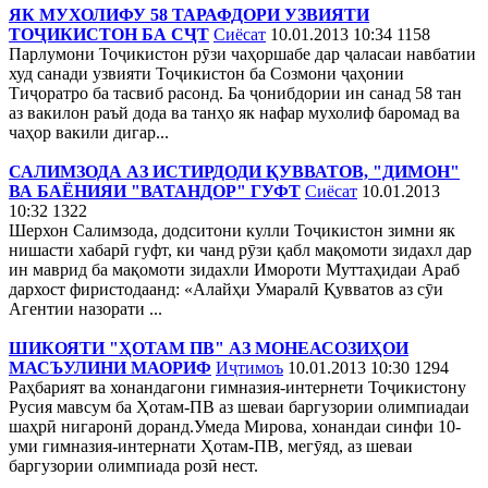
ЯК МУХОЛИФУ 58 ТАРАФДОРИ УЗВИЯТИ
ТОҶИКИСТОН БА СҶТ
Сиёсат
10.01.2013 10:34
1158
Парлумони Тоҷикистон рӯзи чаҳоршабе дар ҷаласаи навбатии
худ санади узвияти Тоҷикистон ба Созмони ҷаҳонии
Тиҷоратро ба тасвиб расонд. Ба ҷонибдории ин санад 58 тан
аз вакилон раъй дода ва танҳо як нафар мухолиф баромад ва
чаҳор вакили дигар...
САЛИМЗОДА АЗ ИСТИРДОДИ ҚУВВАТОВ, "ДИМОН"
ВА БАЁНИЯИ "ВАТАНДОР" ГУФТ
Сиёсат
10.01.2013
10:32
1322
Шерхон Салимзода, додситони кулли Тоҷикистон зимни як
нишасти хабарӣ гуфт, ки чанд рӯзи қабл мақомоти зидахл дар
ин маврид ба мақомоти зидахли Имороти Муттаҳидаи Араб
дархост фиристодаанд: «Алайҳи Умаралӣ Қувватов аз сӯи
Агентии назорати ...
ШИКОЯТИ "ҲОТАМ ПВ" АЗ МОНЕАСОЗИҲОИ
МАСЪУЛИНИ МАОРИФ
Иҷтимоъ
10.01.2013 10:30
1294
Раҳбарият ва хонандагони гимназия-интернети Тоҷикистону
Русия мавсум ба Ҳотам-ПВ аз шеваи баргузории олимпиадаи
шаҳрӣ нигаронӣ доранд.Умеда Мирова, хонандаи синфи 10-
уми гимназия-интернати Ҳотам-ПВ, мегӯяд, аз шеваи
баргузории олимпиада розӣ нест.