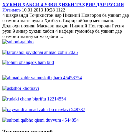
ҲУКМИ ҲАБСИ 4 УЗВИ ҲИЗБИ ТАҲРИР ДАР РУСИЯ
Иҷтимоъ
10.01.2013 10:28
1122
4 шаҳрванди Тоҷикистон дар Нижний Новгород ба узвият дар
созмони манъшудаи Ҳизб-ут-Таҳрир айбдор мешаванд.
Додгоҳи ноҳияи Маскави шаҳри Нижний Новгороди Русия
рӯзи 9 январ ҳукми ҳабси 4 нафари гумонбар ба узвият дар
созмони мамнӯъи мазҳабии ...
Тозатарин матолиб