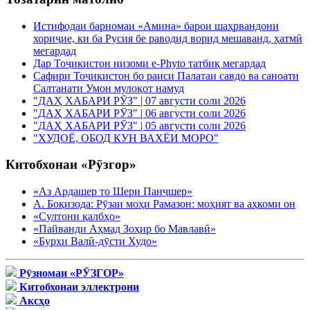
Истифодаи барномаи «Амина» барои шаҳрвандони
хориҷие, ки ба Русия бе раводид ворид мешаванд, ҳатмӣ
мегардад
Дар Тоҷикистон низоми e-Phyto татбиқ мегардад
Сафири Тоҷикистон бо раиси Палатаи савдо ва саноати
Салтанати Умон мулоқот намуд
"ДАҲ ХАБАРИ РӮЗ" | 07 августи соли 2026
"ДАҲ ХАБАРИ РӮЗ" | 06 августи соли 2026
"ДАҲ ХАБАРИ РӮЗ" | 05 августи соли 2026
"ХУДОЁ, ОБОД КУН ВАХЁИ МОРО"
Китобхонаи «Рӯзгор»
«Аз Ардашер то Шери Панҷшер»
А. Боқизода: Рӯзаи моҳи Рамазон: моҳият ва аҳкоми он
«Султони қалбҳо»
«Пайванди Аҳмад Зоҳир бо Мавлавӣ»
«Бурхи Валӣ-дӯсти Худо»
Рӯзномаи «РӮЗГОР»
Китобхонаи эллектрони
Аксҳо