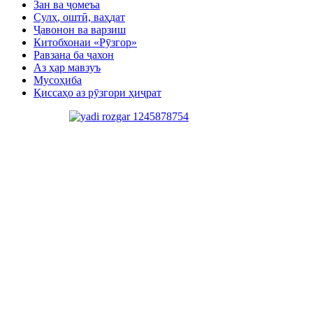
Зан ва ҷомеъа
Сулҳ, оштӣ, ваҳдат
Ҷавонон ва варзиш
Китобхонаи «Рӯзгор»
Равзана ба ҷахон
Аз ҳар мавзуъ
Мусоҳиба
Қиссаҳо аз рӯзгори ҳиҷрат