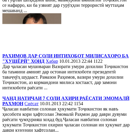
се нафарро, ки ба узвият дар гурӯҳҳои террористӣ муттаҳам
мешаванд ...
РАҲИМОВ ДАР СОЛИ ИНТИХОБОТ МИЛИСАҲОРО БА
"ҲУШЁРӢ" ХОНД
Хабар
10.01.2013 22:44
1122
Дар ҷаласаи мушовараи Вазорати умури дохилии Тоҷикистон
ба таъмини амният дар остонаи интихоботи президентӣ
таваҷҷӯҳ шудааст. Рамазон Раҳимов, вазири умури дохилии
Тоҷикистон, аз кормандони милиса хостааст, дар замони
интихоботи раёсати ...
ЧАНД НАТИҶАИ 7 СОЛИ АХИРИ РАЁСАТИ ЭМОМАЛӢ
РАҲМОН
Сиёсат
10.01.2013 22:42
1154
Ҷаласаи навбатии солонаи ҳукумати Тоҷикистон як навъ
ҳисоботи кори ҳафтсолаи Эмомалӣ Раҳмон дар даври дувуми
раёсати ҷумҳурияш хоҳад буд.Ҷаласаи навбатии солонаи
ҳукумати Тоҷикистон охирин ҷаласаи солонаи ин ҳукумат дар
даври кунунии ҳафтсолаи...