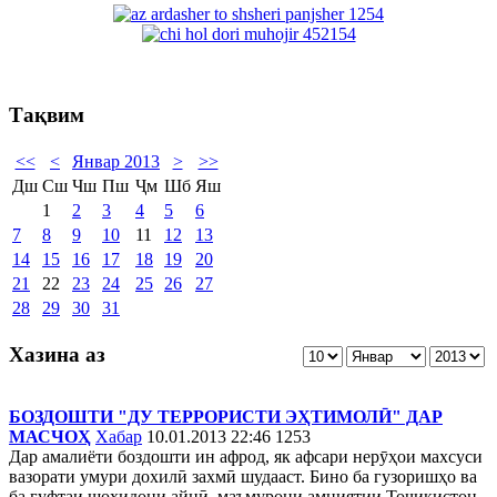
Тақвим
<<
<
Январ 2013
>
>>
Дш
Сш
Чш
Пш
Ҷм
Шб
Яш
1
2
3
4
5
6
7
8
9
10
11
12
13
14
15
16
17
18
19
20
21
22
23
24
25
26
27
28
29
30
31
Хазина аз
БОЗДОШТИ "ДУ ТЕРРОРИСТИ ЭҲТИМОЛӢ" ДАР
МАСЧОҲ
Хабар
10.01.2013 22:46
1253
Дар амалиёти боздошти ин афрод, як афсари нерӯҳои махсуси
вазорати умури дохилӣ захмӣ шудааст. Бино ба гузоришҳо ва
ба гуфтаи шоҳидони айнӣ, маъмурони амниятии Тоҷикистон