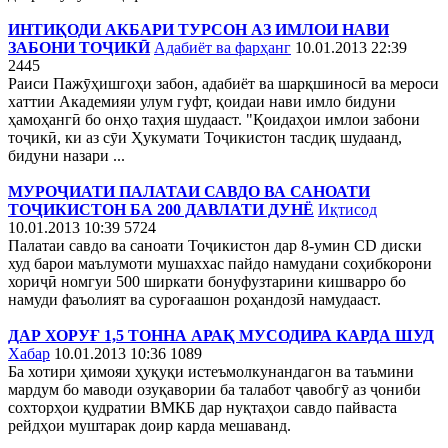
ИНТИҚОДИ АКБАРИ ТУРСОН АЗ ИМЛОИ НАВИ
ЗАБОНИ ТОҶИКӢ
Адабиёт ва фарҳанг
10.01.2013 22:39
2445
Раиси Пажӯҳишгоҳи забон, адабиёт ва шарқшиносӣ ва мероси
хаттии Академияи улум гуфт, қоидаи нави имло бидуни
ҳамоҳангӣ бо онҳо таҳия шудааст. "Қоидаҳои имлои забони
тоҷикӣ, ки аз сӯи Ҳукумати Тоҷикистон тасдиқ шудаанд,
бидуни назари ...
МУРОҶИАТИ ПАЛАТАИ САВДО ВА САНОАТИ
ТОҶИКИСТОН БА 200 ДАВЛАТИ ДУНЁ
Иқтисод
10.01.2013 10:39
5724
Палатаи савдо ва саноати Тоҷикистон дар 8-умин CD диски
худ барои маълумоти мушаххас пайдо намудани соҳибкорони
хориҷӣ номгуи 500 ширкати бонуфузтарини кишварро бо
намуди фаъолият ва суроғаашон роҳандозӣ намудааст.
ДАР ХОРУҒ 1,5 ТОННА АРАҚ МУСОДИРА КАРДА ШУД
Хабар
10.01.2013 10:36
1089
Ба хотири ҳимояи ҳуқуқи истеъмолкунандагон ва таъмини
мардум бо маводи озуқавории ба талабот ҷавобгӯ аз ҷониби
сохторҳои қудратии ВМКБ дар нуқтаҳои савдо пайваста
рейдҳои муштарак доир карда мешаванд.