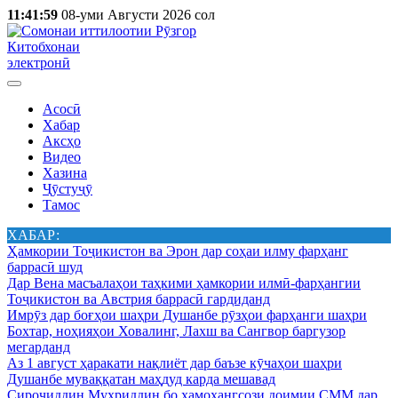
11:41:59
08-уми Августи 2026 сол
Китобхонаи
электронӣ
Асосӣ
Хабар
Аксҳо
Видео
Хазина
Ҷӯстуҷӯ
Тамос
ХАБАР:
Ҳамкории Тоҷикистон ва Эрон дар соҳаи илму фарҳанг
баррасӣ шуд
Дар Вена масъалаҳои таҳкими ҳамкории илмӣ-фарҳангии
Тоҷикистон ва Австрия баррасӣ гардиданд
Имрӯз дар боғҳои шаҳри Душанбе рӯзҳои фарҳанги шаҳри
Бохтар, ноҳияҳои Ховалинг, Лахш ва Сангвор баргузор
мегарданд
Аз 1 август ҳаракати нақлиёт дар баъзе кӯчаҳои шаҳри
Душанбе муваққатан маҳдуд карда мешавад
Сироҷиддин Муҳриддин бо ҳамоҳангсози доимии СММ дар