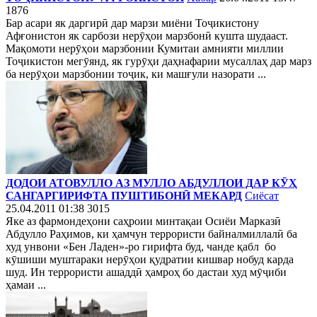
1876
Бар асари як даргирӣ дар марзи миёни Тоҷикистону
Афғонистон як сарбози нерӯҳои марзбонӣ кушта шудааст.
Мақомоти нерӯҳои марзбонии Кумитаи амнияти миллии
Тоҷикистон мегӯянд, як гурӯҳи даҳнафарии мусаллаҳ дар марз
ба нерӯҳои марзбонии тоҷик, ки машғули назорати ...
ДОДОИ АТОВУЛЛО АЗ МУЛЛО АБДУЛЛОИ ДАР КӮҲ
САНГАРГИРИФТА ПУШТИБОНӢ МЕКАРД
Сиёсат
25.04.2011 01:38
3015
Яке аз фармондеҳони саҳроии минтақаи Осиёи Марказӣ
Абдулло Раҳимов, ки ҳамчун террористи байналмиллалӣ ба
худ унвони «Бен Ладен»-ро гирифта буд, чанде қабл бо
кӯшиши муштараки нерӯҳои қудратии кишвар нобуд карда
шуд. Ин террористи ашаддӣ ҳамроҳ бо дастаи худ мӯҷиби
ҳамаи ...