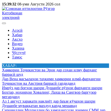
15:39:32
08-уми Августи 2026 сол
Китобхонаи
электронӣ
Асосӣ
Хабар
Аксҳо
Видео
Хазина
Ҷӯстуҷӯ
Тамос
ХАБАР:
Ҳамкории Тоҷикистон ва Эрон дар соҳаи илму фарҳанг
баррасӣ шуд
Дар Вена масъалаҳои таҳкими ҳамкории илмӣ-фарҳангии
Тоҷикистон ва Австрия баррасӣ гардиданд
Имрӯз дар боғҳои шаҳри Душанбе рӯзҳои фарҳанги шаҳри
Бохтар, ноҳияҳои Ховалинг, Лахш ва Сангвор баргузор
мегарданд
Аз 1 август ҳаракати нақлиёт дар баъзе кӯчаҳои шаҳри
Душанбе муваққатан маҳдуд карда мешавад
Сироҷиддин Муҳриддин бо ҳамоҳангсози доимии СММ дар