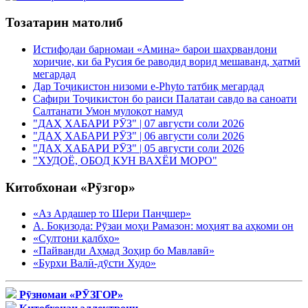
Тозатарин матолиб
Истифодаи барномаи «Амина» барои шаҳрвандони
хориҷие, ки ба Русия бе раводид ворид мешаванд, ҳатмӣ
мегардад
Дар Тоҷикистон низоми e-Phyto татбиқ мегардад
Сафири Тоҷикистон бо раиси Палатаи савдо ва саноати
Салтанати Умон мулоқот намуд
"ДАҲ ХАБАРИ РӮЗ" | 07 августи соли 2026
"ДАҲ ХАБАРИ РӮЗ" | 06 августи соли 2026
"ДАҲ ХАБАРИ РӮЗ" | 05 августи соли 2026
"ХУДОЁ, ОБОД КУН ВАХЁИ МОРО"
Китобхонаи «Рӯзгор»
«Аз Ардашер то Шери Панҷшер»
А. Боқизода: Рӯзаи моҳи Рамазон: моҳият ва аҳкоми он
«Султони қалбҳо»
«Пайванди Аҳмад Зоҳир бо Мавлавӣ»
«Бурхи Валӣ-дӯсти Худо»
Рӯзномаи «РӮЗГОР»