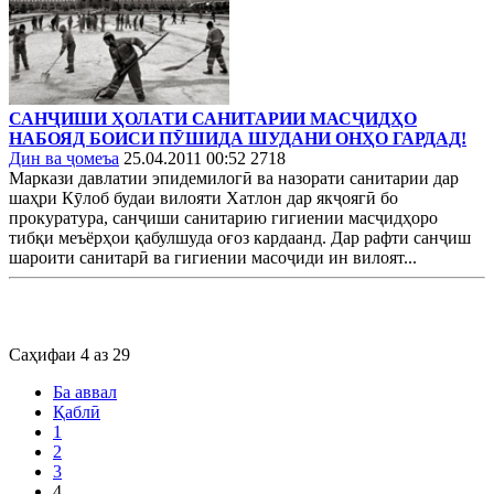
САНҶИШИ ҲОЛАТИ САНИТАРИИ МАСҶИДҲО
НАБОЯД БОИСИ ПӮШИДА ШУДАНИ ОНҲО ГАРДАД!
Дин ва ҷомеъа
25.04.2011 00:52
2718
Маркази давлатии эпидемилогӣ ва назорати санитарии дар
шаҳри Кӯлоб будаи вилояти Хатлон дар якҷоягӣ бо
прокуратура, санҷиши санитарию гигиении масҷидҳоро
тибқи меъёрҳои қабулшуда оғоз кардаанд. Дар рафти санҷиш
шароити санитарӣ ва гигиении масоҷиди ин вилоят...
Саҳифаи 4 аз 29
Ба аввал
Қаблӣ
1
2
3
4