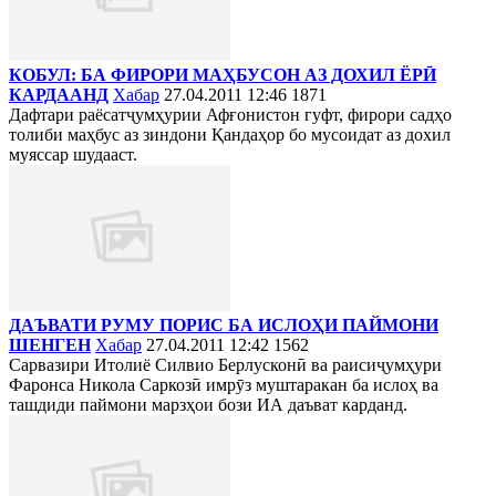
КОБУЛ: БА ФИРОРИ МАҲБУСОН АЗ ДОХИЛ ЁРӢ
КАРДААНД
Хабар
27.04.2011 12:46
1871
Дафтари раёсатҷумҳурии Афғонистон гуфт, фирори садҳо
толиби маҳбус аз зиндони Қандаҳор бо мусоидат аз дохил
муяссар шудааст.
ДАЪВАТИ РУМУ ПОРИС БА ИСЛОҲИ ПАЙМОНИ
ШЕНГЕН
Хабар
27.04.2011 12:42
1562
Сарвазири Итолиё Силвио Берлусконӣ ва раисиҷумҳури
Фаронса Никола Саркозӣ имрӯз муштаракан ба ислоҳ ва
ташдиди паймони марзҳои бози ИА даъват карданд.