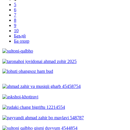
5
6
7
8
9
10
Баъдӣ
Ба охир