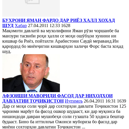
БУҲРОНИ ЯМАН ФАРДО ДАР РИЁЗ ҲАЛЛ ХОҲАД
ШУД
Хабар
27.04.2011 12:33
1628
Мақомоти давлатӣ ва мухолифини Яман рӯзи чоршанбе ба
манзури тасвиби роҳи ҳалли се моҳи ошӯбҳои хунини ин
кишвар ба Риёз, пойтахти Арабистони Саудӣ мераванд.Ин
қарордод бо миёнҷигии кишварҳои халиҷи Форс баста хоҳад
шуд.
АФЗОИШИ МАВОРИДИ ФАСОД ДАР НИҲОДҲОИ
ДАВЛАТИИ ТОҶИКИСТОН
Иҷтимоъ
26.04.2011 16:31
1639
Дар се моҳи соли ҷорӣ дар сохторҳои давлати Тоҷикистон 125
ҷароими марбут ба фасод ошкор шудааст, ки дар муқоиса ба
нишондоди давраи мушобеҳи соли гузашта 50 ҳодиса бештар
будааст. Бино ба иттилоъи Ожонси мубориза бо фасод дар
миёни сохторҳои давлатии Тоҷикистон ...