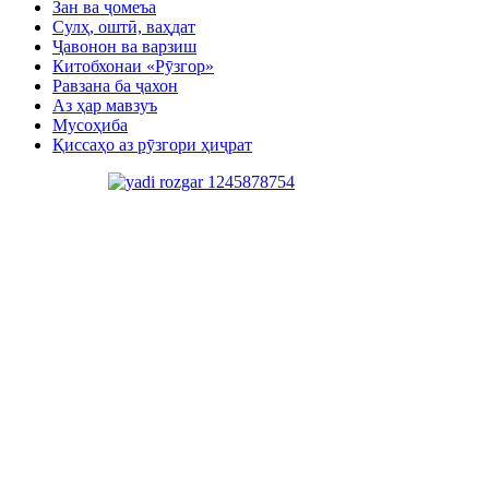
Зан ва ҷомеъа
Сулҳ, оштӣ, ваҳдат
Ҷавонон ва варзиш
Китобхонаи «Рӯзгор»
Равзана ба ҷахон
Аз ҳар мавзуъ
Мусоҳиба
Қиссаҳо аз рӯзгори ҳиҷрат