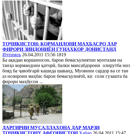
ТОҶИКИСТОН: КОРМАНДОНИ МАҲБАСРО ДАР
ФИРОРИ ЗИНДОНИЁН ГУНАҲКОР ДОНИСТАНД
Иҷтимоъ
26.04.2011 15:56
1819
Ба ақидаи коршиносон, барои бемасъулиятии мунтазам на
танҳо кормандони қаторӣ, балки мансабдорони олирутба низ
бояд ба ҷавобгарӣ кашида шаванд. Муовини сардор ва се тан
аз нозирони маҳбас барои бемасъулиятӣ, ки соли гузашта ба
фирори маҳбусон ...
ДАРГИРИИ МУСАЛЛАҲОНА ДАР МАРЗИ
ТОҶИКИСТОНУ АФҒОНИСТОН
Хабар
26.04.2011 15:47