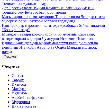
Тоҷикистон мулоқот намуд
Дар Брест ҷаласаи 19-уми Комиссияи байниҳукуматии
Тоҷикистону Беларус баргузор гардид
Масъалаҳои таҳкими ҳамкории Тоҷикистон ва Чин дар самти
мубориза бо ҷинояткорӣ баррасӣ гардиданд
Иштирок дар маросими ифтитоҳи мусобиқаи байналмилалии
“Бозиҳои оянда”
Мулоқоти вазири корҳои хориҷӣ бо муовини Сарвазир,
вазири корҳои хориҷии Ҷумҳурии Исломии Покистон
Идибек Қаландар дар Муколамаи сатҳи баланди сиёсӣ ва
амниятии Иттиҳоди Аврупо ва Осиёи Марказӣ иштирок
намуд
Феҳрист
Феҳрист
Сиёсат
Таърих
Иқтисод
Матбуот
Иҷтимоъ
Адабиёт ва фарҳанг
Муҳоҷират
Дин ва ҷомеъа