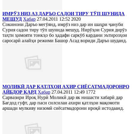
ИМРӮЗ НИЗ АЗ ДАРЪО САДОИ ТИРУ ТӮП ШУНИДА
МЕШУД
Хабар
27.04.2011 12:52
2020
Сокинони Даръо мегӯянд, имрӯз низ дар ин шаҳри ҷануби
Сурия садои тиру тӯп шунида мешуд. Нирӯҳои Сурия дирӯз
таҳти ҳимояти тонкҳо бо ҳадафи саркӯб кардани эътирозҳои
саросарӣ алайҳи режими Башор Асад вориди Даръо шуданд.
МОЛИКӢ ДАР ҚАТЛҲОИ АХИР СИЁСАТМАДОРОНРО
АЙБДОР КАРД
Хабар
27.04.2011 12:49
1772
Сарвазири Ироқ Нурӣ Моликӣ дар як нишасти хабарӣ дар
Бағдод гуфт, дар паси силсилаи ахири қатлҳои мақомоти
аршади мулкиву низомӣ сиёсатмадорони ироқӣ истодаанд.