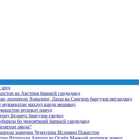
ӣ шуд
истон ва Австрия баррасӣ гардиданд
ар, ноҳияҳои Ховалинг, Лахш ва Сангвор баргузор мегарданд
е муваққатан маҳдуд карда мешавад
икистон мулоқот намуд
ону Беларус баргузор гардид
бориза бо ҷинояткорӣ баррасӣ гардиданд
озиҳои оянда”
и корҳои хориҷии Ҷумҳурии Исломии Покистон
иятии Иттиҳоди Аврупо ва Осиёи Марказӣ иштирок намуд