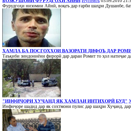
БОЗКУШОИИ ФУРУДГОҲИ АЙНӢ
Иҷтимоъ
03.09.2010 21:
Фурудгоҳи низомии Айнӣ, воқеъ дар ғарби шаҳри Душанбе, баъд
ҲАМЛА БА ПОСГОҲҲОИ ВАЗОРАТИ ДИФОЪ ДАР РОМ
Таъқиби зиндониёни фирорӣ дар дараи Ромит то ҳол натиҷае да
"ИНФИҶОРИ ХУҶАНД ЯК ҲАМЛАИ ИНТИҲОРӢ БУД"
Инфиҷоре шадид дар як сохтмони пулис дар шаҳри Хуҷанд, дар