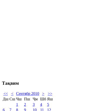
Тақвим
<<
<
Сентябр 2010
>
>>
Дш
Сш
Чш
Пш
Ҷм
Шб
Яш
1
2
3
4
5
6
7
8
9
10
11
12