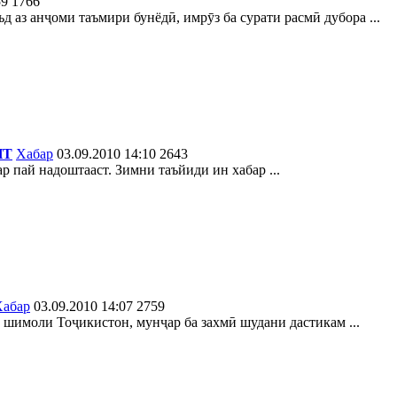
59
1766
 аз анҷоми таъмири бунёдӣ, имрӯз ба сурати расмӣ дубора ...
ИТ
Хабар
03.09.2010 14:10
2643
р пай надоштааст. Зимни таъйиди ин хабар ...
Хабар
03.09.2010 14:07
2759
 шимоли Тоҷикистон, мунҷар ба захмӣ шудани дастикам ...