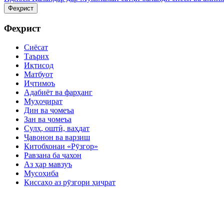
Феҳрист
Феҳрист
Сиёсат
Таърих
Иқтисод
Матбуот
Иҷтимоъ
Адабиёт ва фарҳанг
Муҳоҷират
Дин ва ҷомеъа
Зан ва ҷомеъа
Сулҳ, оштӣ, ваҳдат
Ҷавонон ва варзиш
Китобхонаи «Рӯзгор»
Равзана ба ҷахон
Аз ҳар мавзуъ
Мусоҳиба
Қиссаҳо аз рӯзгори ҳиҷрат