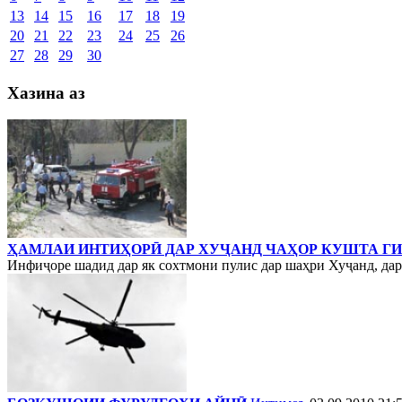
13
14
15
16
17
18
19
20
21
22
23
24
25
26
27
28
29
30
Хазина аз
ҲАМЛАИ ИНТИҲОРӢ ДАР ХУҶАНД ЧАҲОР КУШТА Г
Инфиҷоре шадид дар як сохтмони пулис дар шаҳри Хуҷанд, дар