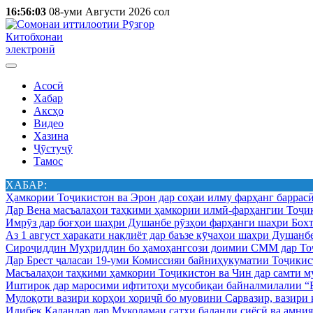
16:56:03
08-уми Августи 2026 сол
Китобхонаи
электронӣ
Асосӣ
Хабар
Аксҳо
Видео
Хазина
Ҷӯстуҷӯ
Тамос
ХАБАР:
Ҳамкории Тоҷикистон ва Эрон дар соҳаи илму фарҳанг баррас
Дар Вена масъалаҳои таҳкими ҳамкории илмӣ-фарҳангии Тоҷик
Имрӯз дар боғҳои шаҳри Душанбе рӯзҳои фарҳанги шаҳри Бохт
Аз 1 август ҳаракати нақлиёт дар баъзе кӯчаҳои шаҳри Душанб
Сироҷиддин Муҳриддин бо ҳамоҳангсози доимии СММ дар Тоҷ
Дар Брест ҷаласаи 19-уми Комиссияи байниҳукуматии Тоҷикист
Масъалаҳои таҳкими ҳамкории Тоҷикистон ва Чин дар самти му
Иштирок дар маросими ифтитоҳи мусобиқаи байналмилалии “Б
Мулоқоти вазири корҳои хориҷӣ бо муовини Сарвазир, вазир
Идибек Қаландар дар Муколамаи сатҳи баланди сиёсӣ ва амн